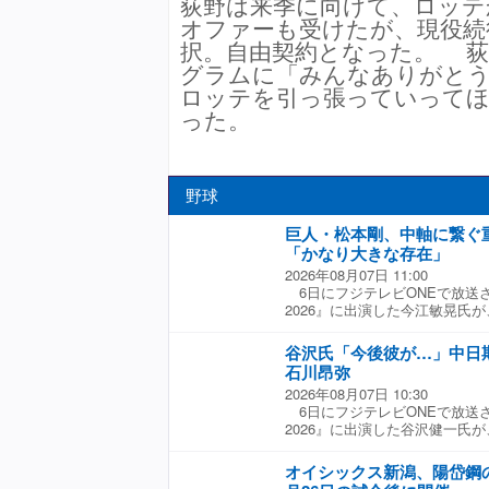
荻野は来季に向けて、ロッテ
オファーも受けたが、現役続
択。自由契約となった。 荻
グラムに「みんなありがとう
ロッテを引っ張っていって
った。
野球
巨人・松本剛、中軸に繋ぐ
「かなり大きな存在」
2026年08月07日 11:00
6日にフジテレビONEで放送
2026』に出演した今江敏晃氏
及した。 松本は同日の広島戦
場し、2安打2四球と5打席のう
谷沢氏「今後彼が…」中日
を果たした。 今江氏は「今日
石川昂弥
はパ・リーグで首位打者を取っ
2026年08月07日 10:30
ールを持っている。右方向のヒ
6日にフジテレビONEで放送
ますよ。そういうバッティング
2026』に出演した谷沢健一氏
スイングができている」と分析
言及した。 石川は同日のヤク
イアンツは中軸の状態が良いの
スタメン出場し、0−0の8回一
することによって足も使えます
オイシックス新潟、陽岱鋼
ボール2ストライクから投じた
よね」と話した。 ☆協力：フジ