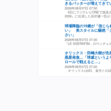
きるバッターが増えてきて
「最後まで諦めずにやってくれ
プレーの積み重ねが個人成績に
界の平和を祈る「ピースナイタ
かいプレーへの意識は、結果的
2026年08月07日 07:50
も、下を向いている暇はない。
強くする。
6日にフジテレビONEで放送
したように、カープもここから
2026』に出演した谷沢健一氏
で立ち向かっていくしかない。
た。 中日は同日のヤクルト戦に
林勇希、阿部寿樹の適時打などで
球場降臨の19歳が「信じら
広島が巨人に敗れたため、順位
い」 美スタイルに騒然「
は中日打線に「今の中日はこう
さい」
るバッターが増えてきている。
2026年08月07日 07:20
を寄せた。 ☆協力：フジテレビ
「LE SSERAFIM」のウン
2026』
始球式に登場した5人組ガール
SSERAFIM（ルセラフィム）」の
オリックス・田嶋大樹が先発
ン・ウンチェ）さんが話題を呼ん
黒星発進…「球威というよ
ンスタジアムで行われたロッテ
ロールで戦えると…」
じられないぐらい可愛い」「グ
2026年08月07日 07:20
ゃん」「ジーンズでスタイル際
オリックスは6日、楽天との試
ンがうっとりだ。 日本で初め
敗戦。6日放送のCSフジテレビ
さんは、BLACK SUMMER
2026』では先発の田嶋大樹を
団子ヘアでキュートな笑顔を振
弘樹氏は「中継ぎで投げていた
て投じた1球は、三塁側に逸れて
ックスが上に上がるためには彼
が、丁寧に全方向にお辞儀。「
ってほしいですよね…」と話す
に立てて本当に嬉しい1日になり
「（田嶋選手は）しっかりイニ
せていただきます！」などとコメ
でどちらかというとベースを広
韓国でデビューしたLE SSER
サイドしっかり投げ切る。アウ
3年連続で紅白歌合戦に出場し
コントロールがあるピッチャー
K-POPガールグループ初の「
そこで球威の方に今傾いている
など、K-POP史のみならず日