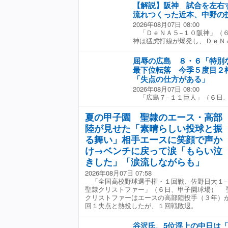
以来の最下位に転落した。試合
【解説】阪神 試合を左
試合だったので負けて悔しいで
流れつくった近本、中野の
下、主な一問一答 ◇ ◇ 
2026年08月07日 08:00
本が４回で降板。 「先発が４
「ＤｅＮＡ５−１０阪神」（
なってくると、ブルペン陣にし
神は猛虎打線が爆発し、ＤｅＮ
週の初めのカードなので、そこ
めた。デイリースポーツ評論家
も、岡本も先発として初めての
だ近本、中野の走塁を称賛
っているから、これをつなげて
屈辱の広島 ８・６「特別
回に１、２番が足を絡めて突破
までチャンスをつくるなど見せ
最下位転落 今季５度目２
先発のビドは立ち上がりで球が
日の試合だったので、負けて悔
「失点の仕方がある」
球に手を出さずにじっくりと見
諦めずにやってくれた」 −
2026年08月07日 08:00
投手は走られるのを警戒して神
「疲労を考慮しながらね。屋外
「広島７−１１巨人」（６日
初球にセーフティーバントの構
離の移動ゲームもあるので、い
終了を待たずに多くの鯉党が席
で近本が二盗。データと緻密な
を４番起用。 「あまりいろん
大切な「８・６」に厳しい現実
タートを切る勇気と成功させた
夏の甲子園 聖隷のエース・高部
った。アキも状態がいいという
みれば今季５度目の２桁失点。
野も内野安打と二盗で無死二、
陸が見せた「素晴らしい投球と振
９日以来の最下位に転落した。
リーンアップにつなげた。森下
合だったので負けて悔しいで
る舞い」相手エースに笑顔で声か
塁打にガルシアの３ランと、ビ
２点リードで迎えた七回に落と
る暇を与えずに攻め続けた。 
け→ベンチに戻って涙「もらい泣
辻が２死満塁から佐々木に、こ
スライダーを本塁打にした。前
きした」「涙流しながらも」
し出し四球を与えると、指揮官
１号本塁打にしている。このカ
しかし、流れを止められず代打
は、今後、他球団にとって脅威
2026年08月07日 07:58
前適時打を浴び、逆転を許した
回、１点を奪いなおも２死満塁
「全国高校野球選手権・１回戦、佐野日大１−
時二塁打を浴び、この回一挙４
走・森下が二塁でアウトになっ
聖隷クリストファー」（６日、甲子園球場） 
中崎らが離脱し、若手が多く起
塁のケースでは、一塁走者は最
クリストファーはエースの高部陸投手（３年）
新井監督は「同じ失点をするに
セーフになるんだという意識を
回１失点と熱投したが、１回戦敗退。
と指摘した上で、「次につなげ
合なら、ここで１点を取るかど
にし、成長につなげていくこと
打者にも打点がつく。走塁がフ
谷沢氏、5位浮上の中日は
４番で起用した秋山を中心に１
シーズン終盤でタイトルがか