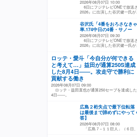
2026年08月07日 10:00
となった。 初回から積極的に
6日にフジテレビONEで放送
から田中三、伊沢の連続適時打
2026』に出演した谷沢健一氏が
を奪った。１点差に迫られた五
で4勝目を手にした阪神・大
イムリー。七回には田中颯のタ
谷沢氏は「今年は負け数が多い
谷沢氏「4番をおろさなき
ンアップが全員打点を記録した
いんですよね。低めにいって自
５回２失点でしっかりとゲーム
率.174中日の4番・サノー
る。今年はそういうものがない
エース・村尾が鶴岡東に反撃を
2026年08月07日 09:30
て、そういう意味ではキッカケ
は２００８年度ドラフト６位で
6日にフジテレビONEで放送
すね」と話した。 大竹は阪神
から楽天でプレーした。２０２
2026』に出演した谷沢健一氏
二桁勝利、昨季も9勝をマークし
の後を受けて母校の監督に就任
及した。 同日のヤクルト戦に
敗、防御率2.82と黒星が先行
なった。 試合後の勝利監督イ
出場したサノーは、0−0の8回
ビONE『プロ野球ニュース202
ロッテ・愛斗「今自分が何できる
いつも通りのバッティング、守
倒れるなど、4打数0安打だっ
をつけてやってくれた」と語っ
と考えて…」益田が通算250S達成
も.174と勝負弱いところが気
強くできているというか、追い
番をおろさなきゃいけないです
した8月4日――。攻走守で勝利に
ている。大きな一本だった」と
番の仕事を全うするには難しい
貢献する働き
「村尾がいつでもいける準備が
然というケースが多いですけど
ができた」と言う。 初采配で
フライ2つ、内野フライ。細川、
2026年08月07日 09:00
もわからないので、いつも通り
ていなかったので、この辺がま
ロッテ・益田直也が通算250セーブを達成した
ように。選手達も県大会と同じ
ていた。 ☆協力：フジテレビO
4日――。
す」と明かしていた。
2026』
広島２桁失点で最下位転落
は最後まで諦めずにやって
答】
2026年08月07日 08:00
「広島７−１１巨人」（６日
は今季５度目の２桁失点。痛恨