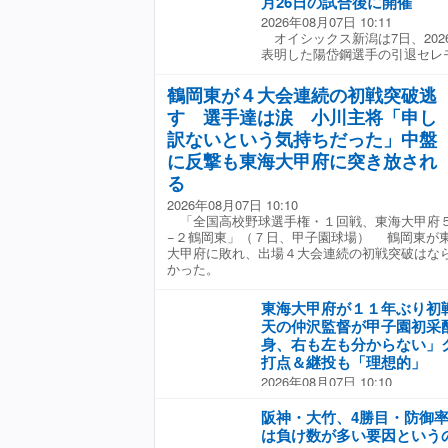
月26日の試合後に開催
オーバーの2点適時二塁打を放
ース2026』
2026年08月07日 10:11
って、フルカウントにして最後
オイシックス新潟は7日、202
たよ。逆らうことなく素直に打
表明した陽岱鋼選手の引退セレモニ
てバッターは勝負強さを備えて
（土）のロッテ二軍戦の試合終
続けて谷沢氏は「サノーのバ
と発表した。 陽岱鋼は7月2
昂弥が気づくのは力を抜いて、
鶴岡東が４大会連続の初戦突破逃
を通じて「今まで本当に多くの
方向、基本というか、ベースを
す 選手達は涙 小川主将「申し
人生を送ることができました。
ーを放った。今後彼が4番だろう
選手としてプレーできたのは、
訳ないという気持ちだった」中盤
フジテレビONE『プロ野球ニュー
いても応援してくださったファ
に反撃も東海大甲府に突き放され
だいた諸先輩方、そして共に戦
る
ったからです」とコメントして
2026年08月07日 10:10
「全国高校野球選手権・１回戦、東海大甲府
−２鶴岡東」（７日、甲子園球場） 鶴岡東が
大甲府に敗れ、出場４大会連続の初戦突破はな
かった。
東海大甲府が１１年ぶり初
天の仲沢監督が甲子園初采
身、右も左も分からない」
打点＆継投も「理想的」
2026年08月07日 10:10
「全国高校野球選手権・１回戦
東」（７日、甲子園球場） 東
阪神・大竹、4勝目・防御率
り、夏は１１年ぶりの初戦突破
は負け数が多い要因という
で活躍した元プロ野球選手の仲