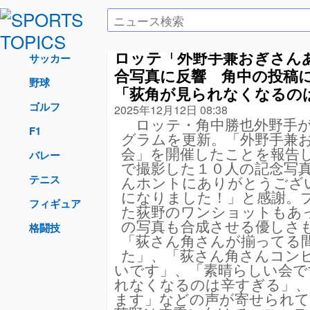
ロッテ「外野手兼おぎさん
サッカー
合写真に反響 角中の投稿
野球
「荻角が見られなくなるの
ゴルフ
2025年12月12日 08:38
ロッテ・角中勝也外野手が
F1
グラムを更新。「外野手兼
会」を開催したことを報告
バレー
で撮影した１０人の記念写
テニス
んホントにありがとうござ
になりました！」と感謝。
フィギュア
た荻野のワンショットもあ
の写真も合成させる優しさ
格闘技
「荻さん角さんが揃ってる
た」、「荻さん角さんコン
いです」、「素晴らしい会で
れなくなるのは辛すぎる」、
ます」などの声が寄せられ