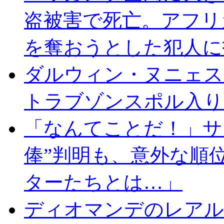
盗被害で死亡。アフリ
を奪おうとした犯人に
ダルウィン・ヌニェス
トラブゾンスポル入り
「なんてことだ！」サ
俸”判明も、意外な順
ターたちとは…」
ディオマンデのレアル