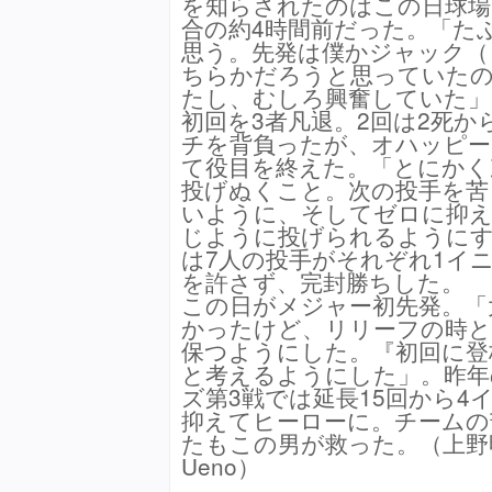
を知らされたのはこの日球場
合の約4時間前だった。「た
思う。先発は僕かジャック（
ちらかだろうと思っていた
たし、むしろ興奮していた
初回を3者凡退。2回は2死か
チを背負ったが、オハッピー
て役目を終えた。「とにかく
投げぬくこと。次の投手を苦
いように、そしてゼロに抑え
じように投げられるように
は7人の投手がそれぞれ1イ
を許さず、完封勝ちした。 
この日がメジャー初先発。「
かったけど、リリーフの時と
保つようにした。『初回に登
と考えるようにした」。昨年
ズ第3戦では延長15回から4
抑えてヒーローに。チームの
たもこの男が救った。（上野明洸 /
Ueno）