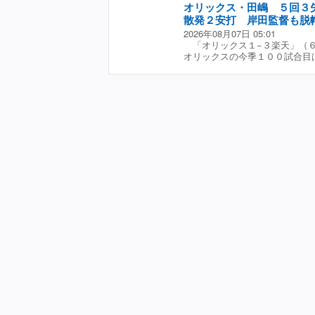
び消滅し、３位浮上もお預けと
三振に斬ったが、２戦連続の無
オリックス・田嶋 ５回３
な野球を楽しんでやるのが自分
助っ人右腕に「カウントがつく
の修羅場をくぐってきた右腕だ
散発２安打 岸田監督も脱
ために懸命に腕を振る。それが
られなかった」と厳しい表情。
の入りだね。あとは、１アウト
ることだった。 被災地に勇気
2026年08月07日 05:01
だ、大量ビハインドが響きなが
たけど」と注文を付けた。 と
「うまくいかない登板も多いで
「オリックス１−３楽天」（
に「食らいついて１点ずつ返す
ムにとって明るい要素。ブルペ
逃げずに立ち向かって最後まで
オリックスの今季１００試合目
前を向いた。
態を上げていくだけだ。
の思いも背負い、一緒になって
約１カ月ぶりの１軍復帰登板と
再び一日で貯金を失った。 岸
ス、緩急…とやはりずっとプロ
と脱帽していたが、Ａクラス浮
が続く。「今日は打てなかった
る。かみ合えば全然、連勝もい