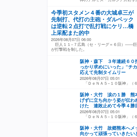
ジョン・レノン作詞作曲の「イ
れたと思います。もちろん最初
試合連続２号３ラン。大量７
和への思いを感じながら戦った
そうだし、まだまだプレーした
◇ ◇ ガルシアはシーズン
今季初スタメン４番の大城卓三が
た。 広島にとって特別な日の
の強さというのは、これからさ
で１軍に昇格した。知らず知ら
号は８６。胸に「ＰＥＡＣＥ」
明日以降、楽しみにしたいと思
先制打、代打の主砲・ダルベック
わされながら、５日の初本塁打
色の折り鶴がデザインされた特
が効いた。リズムをつけていく
安打。声援は次第に非難の声に
は逆転２点打で乱打戦にケリ…橋
は、深呼吸して思い切り腕を振
れは時と場合によるんじゃない
監督、ベンチはスタメンで起用
ーバウンド投球で終えた。 「
ックタイガースですか。楽しみ
上采配また的中
る。 「まだ粗削りだけと日本
ながら投げました。被爆者の言
も来ると思うし、選手たちが十
る」。スカウトの眼を信じて獲
2026年08月07日 06:00
させていただいた。僕が投げた
す」
タメンに送る。加えてデータも
巨人１１−７広島（セ・リーグ＝６日）――巨
ただいた』という感じです」 
０キロ台。これはドジャースの
が打撃戦を制した。
子。特別な日に寄せられた思い
パワーだけではなくＭＬＢでも
祖父が広島県出身という縁で
術だ。 球団首脳は言う。「あ
サダー」を務め、広島の街や人
阪神・森下 ３年連続６０
は、パワーだけではない。外国
は原爆資料館を初めて訪問し、
っかり求めにいった」“チカ
たら打てるか？そうじゃない。
式典に参列。被爆者の生の証言
応えて先制タイムリー
どうか。そのために上で打席に
惨劇の記憶と向き合った。 対
ントの我慢と判断が生んだ２戦
2026年08月07日 05:01
がある。 「８月６日の（午前
札の予感が漂う。（デイリース
「ＤｅＮＡ５−１０阪神」（
とが起きるとは誰も思っていな
光石火の怒濤（どとう）の阪神
然に過ぎない。日常や普通とい
回７得点の先制攻撃へ勢いづか
阪神・大竹 涙の１勝 熊
謝なんだと言われていたんです
しっかり求めにいった」。森下
げずに立ち向かう姿が伝わ
の暮らしが、いかに尊いもので
う先制タイムリー。塁上に立つ
へ通うことや働くこと、そして
けた 連敗止めて今季４勝
りを攻めた。近本＆中野の１・
「当たり前の日常」も平和だと
2026年08月07日 05:01
回無死二、三塁。カウント１ボ
を楽しみ、自身がマウンドから
「ＤｅＮＡ５−１０阪神」（
発・ビドの外寄りスライダーに
えのない宝物だった。 広島に
ふれ出す感情をこらえきれなか
を作ってくれた（近本）チカさ
１度目の８月６日。この日に「
（３１）が６回３失点で、チー
げ。ラッキーヒットだったなと
阪神・大竹 故郷熊本へメ
るのは３年ぶりだった。大型ビ
合後のヒーローインタビューで
となったゴロ打球は二塁ベース
向かって頑張っていきたい
映し出された。半旗が掲げられ
について問われて涙を流した。
点打となった。 これでセ・リ