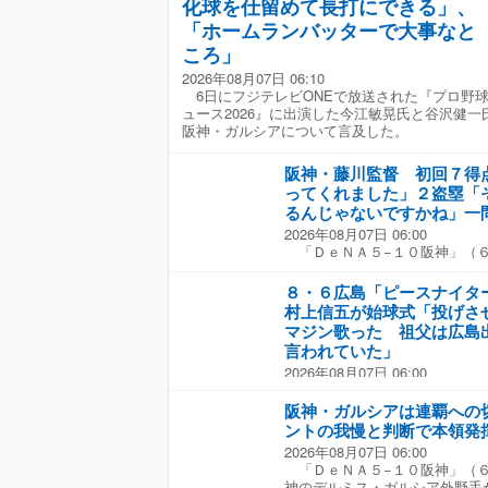
打。さらに9−7の9回一死走者
化球を仕留めて長打にできる」、
ース2026』
未からライトへ二塁打を放ち、2
「ホームランバッターで大事なと
示した。 谷沢氏は「ベンチで
ころ」
て、チャンスでどういうバッテ
な、思い切りの良いスイングに
2026年08月07日 06:10
というと、チームのために右打
6日にフジテレビONEで放送された『プロ野
ていく、基本をやろうとするん
ュース2026』に出演した今江敏晃氏と谷沢健一
れる時がある」と話すと、今江
阪神・ガルシアについて言及した。
った中でも、ここぞというとこ
る。こうなると、明日以降の活
阪神・藤川監督 初回７得
ームとしても、かなり大きい存
ってくれました」２盗塁「
☆協力：フジテレビONE『プロ野
るんじゃないですかね」一
2026年08月07日 06:00
「ＤｅＮＡ５−１０阪神」（
神が連敗を２で止めた。初回、
制、大山悠輔の適時二塁打、デ
８・６広島「ピースナイター」
続の３ランで７得点。七回にも
村上信五が始球式「投げさ
打を放つなど大勝。先発の大竹
マジン歌った 祖父は広島
４勝目を挙げた。単独首位を守
言われていた」
一答は以下の通り。 ◇ ◇
2026年08月07日 06:00
ビドから初回の猛攻。 「止ま
「広島７−１１巨人」（６日
ね。仕掛け切ってくれました」
から８１年を迎え、広島−巨人
しい中での登板。 「全体とし
阪神・ガルシアは連覇への
恒久平和を願う「ピースナイタ
た。締めながら見てはいました
ントの我慢と判断で本領発
６日に行われるのは３年ぶり。
行きそうになるゲームの展開に
2026年08月07日 06:00
で、人気アイドルグループ「Ｓ
なでよく、その辺りを防いでく
「ＤｅＮＡ５−１０阪神」（
ンバー、村上信五（４４）が始
代打・高寺で追加点も大きかっ
神のデルミス・ガルシア外野手