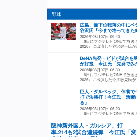
野球
広島、最下位転落の中に
谷沢氏「今まで培ってきた
2026年08月07日 06:40
6日にフジテレビONEで放送
2026』に出演した谷沢健一氏
及した。 広島は同日の巨人戦に
ルトに勝利したため、5月以来
DeNA先発・ビドが試合を
プロ入り初めて4番で出場した
が好投 今江氏「先発でみ
率も.286まで上げてきた。 
2026年08月07日 06:30
ラン、見事なホームランを打ち
6日にフジテレビONEで放送
は今まで培ってきた経験値が自
2026』に出演した今江敏晃氏が
潜っていたものを引き出そうと
言及した。 同日の阪神戦、先
じゃないかなと思うよね」と持
クアウトされると、3回から登板し
ジテレビONE『プロ野球ニュース
巨人・ダルベック、休養で
投げ、4被安打、2奪三振、1
打で決勝打！今江氏「活躍
番組MCの野村弘樹氏が「先発
る」
て、2番手で投げた若松がしっ
2026年08月07日 06:20
だけいいピッチングをすると先
6日にフジテレビONEで放送
きたのですが」と話を振ると、
2026』に出演した谷沢健一氏
を見せられると、先発で使いた
ベックについて言及した。 ダ
として、こういう場面で出てく
阪神新外国人・ガルシア、打
休養でベンチスタートとなったが
か。相手打線を抑えるのは、非
率.214も2試合連続弾 今江氏「変
面に代打で登場し、益田武尚か
ね」と評価した。 ☆協力：フジ