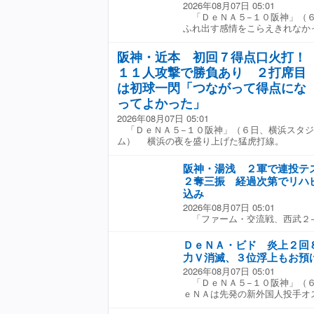
られた。五回終了時に、村上は
2026年08月07日 05:01
ても大きな一勝となり、これか
１打点。さらにプロ２年目の２
ジョン・レノン作詞作曲の「イ
「ＤｅＮＡ５−１０阪神」（
いく。 故郷への想いが、一気
打点突破だ。一方で八回の先頭
つになった。マツダスタジアム
ふれ出す感情をこらえきれなか
ローインタビューで被災した熊
ーズン自己最多で両リーグトッ
瞬間だった。 カープは広島復
（３１）が６回３失点で、チー
ず。言葉を詰まらせながら、懸
れてもグッとこらえる。 気温
る人々に勇気を与え続けてきた
合後のヒーローインタビューで
たり前の生活ができて、当たり
阪神・近本 初回７得点口火打！
さが増す。８月に入ってから全
じゃないかなという確信は得ら
について問われて涙を流した
ないとすごく感じた。今シーズ
へ一丸で挑む真夏の戦い。その
１１人攻撃で勝負あり ２打席目
して、大勢のファンの胸へ真っ
「点は取られましたけど、切り
げ出したいような時もあるんで
く。
ところは、見せられたかなと思
は初球一閃「つながって得点にな
と苦しい状況を打開しようと、
取っていたか。 「もちろん予
も逃げずに立ち向かう姿が、少
ってよかった」
は目に入る。熊本の家族、友人
ます」 熊本が心配ではないと
てます」 −登板前に両親と話
2026年08月07日 05:01
れでもマウンド上ではいつも通
に関係なく頑張ってねという連
「ＤｅＮＡ５−１０阪神」（６日、横浜スタジ
立ち向かった。初回から味方か
り受け止めて。余震は続いてい
ム） 横浜の夜を盛り上げた猛虎打線。
開く難しい状況に。ただ、「か
ど」 −熊本へのメッセージ。
まいにならずに、気をつけて一
みながら、日本一に向かって頑
着いていた。失点はしたが、大
阪神・湯浅 ２軍で連投テ
の緩急を生かし、６回３失点。
２奪三振 経過次第でリハ
園）以来となる４勝目を挙げ
込み
７月２８日、天災が襲いかかっ
2026年08月07日 05:01
し、熊本に帰省していた。その
「ファーム・交流戦、西武２−
機が欠航となり、熊本市内の実
ドーム） 気迫あふれる表情で
どの被害があった中、余震も続
から１軍復帰を目指す阪神・湯
ＤｅＮＡ・ビド 炎上２回
ショッキングなニューも飛び
クするなど“連投テスト”を完了
ールで爆発事故が発生。少年時
力Ｖ消滅、３位浮上もお預
ハビリ組から外れる見込みとな
で起きた惨事。「なじみのある
2026年08月07日 05:01
を許した場面だったが、この日
んいますし、そういうことを考
「ＤｅＮＡ５−１０阪神」（
上がった。ただ、先頭・金子へ
になってしまった」と抑えてい
ｅＮＡは先発の新外国人投手オ
三塁打を献上。いきなりピンチ
この日が震災発生後、最初の
ＫＯと誤算で、連勝は４でスト
中犠飛を許した。 最後は古川
かしい」と感情はしっかりコン