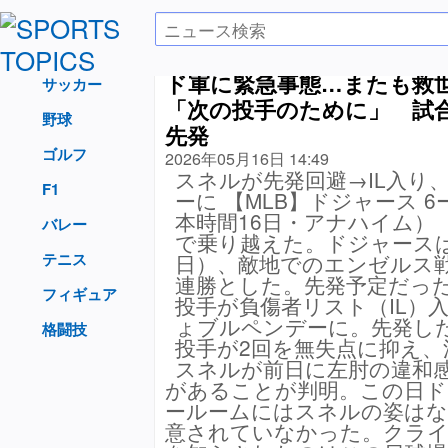
ド軍に緊急事態…またも救世
サッカー
「次の投手のために」 試
野球
先発
ゴルフ
2026年05月16日 14:49
スネルが先発回避→IL入り
F1
ーに 【MLB】ドジャース 6
本時間16日・アナハイム）
バレー
で乗り越えた。ドジャースは
テニス
日）、敵地でのエンゼルス戦
連勝とした。先発予定だっ
フィギュア
投手が負傷者リスト（IL）
ょブルペンデーに。先発し
格闘技
投手が2回を無失点に抑え
スネルが前日に左肘の違和
があることが判明。この日ド
ールームにはスネルの姿はな
意されていなかった。クラ