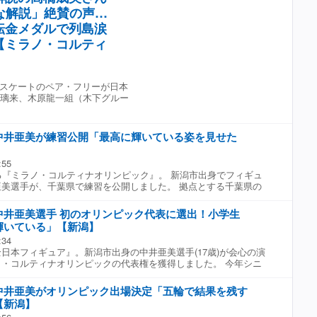
ートでトップに立ち、20日(金)午前3時からフリーに挑みます。
と思えるくらいの気持ちで良い出来だったので、今日は自分を褒
「夢は『オリンピックに出て金メダルを取ること』だけど、まだその
すでに次の目標を見据えていました。 ■銅メダル 中井亜美選手
な解説」絶賛の声…
 中井亜美 78.71 2位 坂本花織 77.23 3位 アリサ・リウ
の大舞台を最後の最後まで楽しむくらいの気持ちでフリーに挑み
ないのでひとつひとつ大事な試合を積み重ねて、4年後にはオリン
リンピックもまた帰ってこられるように、もっともっと頑張らないと
美選手(17) 「自分でもビックリするくらいの出来で、この大舞台最後
転金メダルで列島涙
かけた勝負のフリーは、20日(金)午前3時から始まります。
うに頑張りたい。」 あれから4年－ ■実況 「初出場の17歳、新
たくさんあると思うので、しっかり頑張ってこれよりもっと良い
気持ちでフリーに挑みたい。」
。」 オリンピック出場の夢は叶えました。 次の夢『金メダル』
うに頑張りたい。」
【ミラノ・コルティ
ーで再び大技成功に挑みます。 ■中井亜美選手(17) 「フリーも
の大舞台を最後の最後まで楽しむくらいの気持ちでフリーに挑み
も〝トリプルアクセル〟が決まるのか注目です。 注目の女子フリ
前3時から始まります。
スケートのペア・フリーが日本
浦璃来、木原龍一組（木下グルー
中井亜美が練習公開「最高に輝いている姿を見せた
:55
る『ミラノ・コルティナオリンピック』。 新潟市出身でフィギュ
美選手が、千葉県で練習を公開しました。 拠点とする千葉県の
習を公開した新潟市出身の中井亜美(17歳)。シニアデビューとな
ランプリファイナルで銀メダルを獲得するなど世界トップレベルの
中井亜美選手 初のオリンピック代表に選出！小学生
・コルティナオリンピックの代表選手に選ばれました。 練習で
輝いている」【新潟】
ルアクセルを着氷させるなど、大舞台に向け順調な調整ぶりを見
:34
亜美選手 「オリンピックは自分にとって夢の舞台。その夢の舞台
日本フィギュア』。新潟市出身の中井亜美選手(17歳)が会心の演
ている姿を見せたいので、しっかりと準備していきたい。」 ミ
・コルティナオリンピックの代表権を獲得しました。 今年シニ
リンピックの開幕は2月6日、フィギュア女子は日本時間18日に
ランプリファイナルでは日本人最高となる銀メダルを獲得した中
フリーが行われる予定です。
、最後のオリンピック代表選考大会『全日本フィギュア』に臨み
中井亜美がオリンピック出場決定「五輪で結果を残す
金)のショートプログラムでは、演技冒頭から魅せます。 ■解説 荒川
【新潟】
しいトリプルアクセルでした。」 代名詞のトリプルアクセルを完