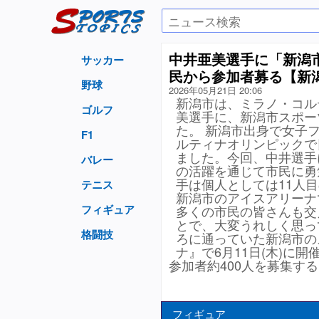
中井亜美選手に「新潟
サッカー
民から参加者募る【新
野球
2026年05月21日 20:06
新潟市は、ミラノ・コル
ゴルフ
美選手に、新潟市スポー
た。 新潟市出身で女子
F1
ルティナオリンピックで
ました。今回、中井選手
バレー
の活躍を通じて市民に勇
手は個人としては11人目
テニス
新潟市のアイスアリーナ
フィギュア
多くの市民の皆さんも交
とで、大変うれしく思っ
格闘技
ろに通っていた新潟市の
ナ』で6月11日(木)に
参加者約400人を募集す
フィギュア