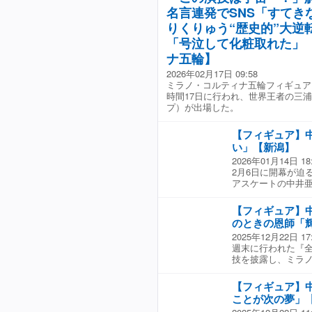
した。 中井はショ
一番楽しかったな
ん(当時14歳) 
しみつくした中井。
名言連発でSNS「すてき
【女子ショート】 1位
めてあげたい。こ
レベルに達してい
(17) 「次のオ
76.59 ■中井亜
りくりゅう“歴史的”大逆
たい。」 メダルを
ピックに出られるよ
いけないところも
の最後まで楽しむ
潟市出身・中井亜美
景色が見られるよ
「号泣して化粧取れた」
獲得へ。勝負のフリ
ナ五輪】
自信をもって、こ
たい。」 フリーで
2026年02月17日 09:58
ーは、20日(金)午
ミラノ・コルティナ五輪フィギュア
時間17日に行われ、世界王者の三
プ）が出場した。
【フィギュア】
い」【新潟】
2026年01月14日 18
2月6日に開幕が迫
アスケートの中井亜
スケートリンクで練
った2025年、グ
【フィギュア】
結果を残し、ミラノ
のときの恩師「
は代名詞のトリプ
2025年12月22日 17
せました。 ■中井
週末に行われた『全
で自分が最高に輝い
技を披露し、ミラノ
ラノ・コルティナオ
アデビューし、グ
ショート、20日に
井亜美。この週末
【フィギュア】
ました。 19日(
ことが次の夢」
静香さん 「素晴ら