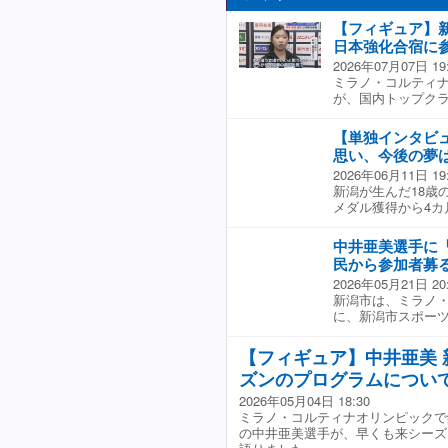
【フィギュア】
日本強化合宿に
2026年07月07日 19
ミラノ・コルティ
が、国内トップクラ
ンで引退した坂本
2026年2月のミ
【単独インタビ
井亜美(18)も参
思い、今後の夢
の曲にあわせたスケ
2026年06月11日 19
曲調に挑戦するの
新潟が生んだ18歳
を取ってから多少
メダル獲得から4カ
ているのでしっか
彰式直後に単独イ
シーズンになったら
――――― 大石ア
ます。
中井亜美選手に
た。新潟への思いや
民から参加者募
ナウンサー 「おめ
2026年05月21日 20
いると思いますが、
新潟市は、ミラノ
が終わって長い時
に、新潟市スポーツ
とう』と言ってくれ
で女子フィギュア
りできた？」 ■中
日本フィギュア史
受けているが、街並
【フィギュア】中井亜美 
る『新潟市スポー
「いま率直に時間が
ズンのプログラムについ
選手に贈られるもの
いが、新潟に帰っ
八一市長 「原点で
て、自分は五輪で
2026年05月04日 18:30
で、その場で多く
帰って、千葉では
ミラノ・コルティナオリンピックで
うことで、大変うれ
間。」 ■大石悠貴
の中井亜美選手が、早くも来シーズ
通っていた新潟市の
選手(18) 「街