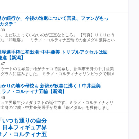
る予定です。 また、新潟市は市民を対象に参加者約400人を募集す
があったりいろんなことがあって、懐かしいなとも思うしうれし
石悠貴アナウンサー 「五輪前の自分に声をかけられるとしたら何
中井亜美選手(18) 「『自分、有名人になっているよー』と言いた
退か続行か」今後の進退について言及、ファンがもっ
 4カ月前、人生を変えたオリンピックを振り返ってもらいまし
カタチ”
ナウンサー 「あらためてどういう大会だった？」 ■中井亜美選手
での中で一番楽しかった試合だと思っていて、夢の舞台で思いっきり
:30
生の中であるかないかの素晴らしい舞台だったので、そこで自分
。まだ決まっていないのが正直なところ」 【写真】りくりゅう
がうれしい。」 ■大石悠貴アナウンサー 「メダル獲得まで想像
重な「和服姿」 ミラノ・コルティナ五輪での金メダル獲得とい
井亜美選手(18) 「本当に五輪に出るというところがまず実感でき
史に残る偉業を成し遂げた、フィギュアスケートペアの三浦璃来
台に来たんだといううれしさしかなくて、ここでメダルをとると
（33）。前述は大阪で行われたアイスショーに出演し、今後の進
世界選手権に初出場･中井亜美 トリプルアクセルは回
できることをすべて発揮しようと思っていたので、その結果メダ
の言葉だ。「りくりゅう」ファンの本音 3月に行われた世界選手
位発進【新潟】
くり。」 ■大石悠貴アナウンサー 「新潟の応援の声はどう届い
だけに、その去就に注目が集まるのは当然だが、ファンの胸中は
:47
亜美選手(18) 「パブリックビューイングを演技後に見たが、早朝
いている。 SNSに溢れるのは、これまでのふたりへの感謝と、
スケートの世界選手権がチェコで開幕し、新潟市出身の中井亜美
くさんの方が応援してくれているのも知って、たくさんの方に応
の声である。 「正直、もう一度あの感動を味わいたい。でも、そ
グラムに臨みました。 ミラノ・コルティナオリンピックで銅メ
感謝の気持ちを大切に伝えたい。」 ――――― 4年前、リモー
をしないで”という思いが勝ってしまうんです」 そう語るの
井亜美。世界選手権への出場は初めてです。演技冒頭、自身の代
応じていた中井選手。当時のインタビューを一緒に振り返ります。
追い続けてきた熱心なファンの一人だ。 木原の度重なる腰の負
クセル」は回転が足りずミスとなりますが、その後は立て直しま
時) 「夢は五輪に出て金メダルをとることだけど、まだそのレベル
支え続けた三浦。二人がどれほどの痛みを抱え、血の滲むような
ゆかりの地や母校も 新潟が歓喜に沸く！中井亜美
ャンプを見事着氷。終盤の3回転も成功させました。 それでも得
で一つ一つ大事な試合を積み重ねて、4年後には五輪に出られるよ
かを、ファンは誰よりも知っている。 「今後については『焦っ
ミラノ・コルティナ五輪【新潟】
は8位。27日に行われるフリーでの巻き返しを目指します。
 ■大石悠貴アナウンサー 「まさに有言実行で五輪に出場し
よ』というのが、今のファンの共通認識でしょう。引退という言
:49
選手(18) 「4年前はこの夢をかなえられるとは思っていなくて、ま
いけれど、ボロボロになるまで滑り続けてほしいなんて、今の二
ギュア界最年少メダリストの誕生です。ミラノ・コルティナオリ
ころがたくさんあってもっと頑張らないとと思っていたので、い
ら口が裂けても言えません。今はただ、スケート靴を脱いで、ゆ
出身の17歳・中井亜美選手が見事『銅メダル』を獲得しまし
てメダルをとって帰ってこられて本当にうれしい。」 ■大石悠
そんな“親心”のような思いが広がっているんです」（スポーツ紙
かりの地では早朝から歓喜に沸きました。 ■実況 「なんと17歳が
あえて目標や思いを言葉にしている？」 ■中井亜美選手(18) 「目
アイスショーで見せる二人の滑りは、さらに輝きを増している。
。新潟市出身の中井亜美。」 初のオリンピック出場に出場した
よって、自分がいま何をするべきなのかを理解できるようにな
スケーティングを一度目にすれば、「まだ終わってほしくない」
「いつも通りの自分
亜美(17歳)。18日のショートでは、世界のトップスケーターらを
らやっているし、一日『今日は何をする』というのを決めてクリ
のも無理はない。 「二人の間に流れる空気感は、世界でも唯一
！日本フィギュア界
ました。 ■中井亜美選手(17) 「この大舞台を最後の最後まで楽
ると小さいころからやってきたので、いま思うとやっていてよか
見られなくなるのは、フィギュア界にとっても大きな損失だと思
でフリーに挑みたい。」 初出場でメダル獲得の偉業へ－ 最終滑
ラノ・コルティナ五
分で言って、言ったことは最後までやり切ることは大切にしてい
が許すなら、あともう少しだけと願うファンが多いのは当然です
 「亜美ちゃん頑張れ！」 中井が小学生のころに通っていたスケ
アナウンサー 「中井選手を見てスケートを始めた人も増えたこと
選手のピークは一般的に20歳前後といわれているので……」