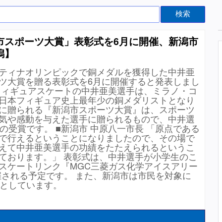
検索
市スポーツ大賞」表彰式を6月に開催、新潟市
潟】
ティナオリンピックで銅メダルを獲得した中井亜
ツ大賞を贈る表彰式を6月に開催すると発表しまし
フィギュアスケートの中井亜美選手は、ミラノ・コ
日本フィギュア史上最年少の銅メダリストとなり
に贈られる『新潟市スポーツ大賞』は、スポーツ
気や感動を与えた選手に贈られるもので、中井選
の受賞です。 ■新潟市 中原八一市長 「原点である
で行えるということになりましたので、その場で
えて中井亜美選手の功績をたたえられるというこ
ております。」 表彰式は、中井選手が小学生のこ
スケートリンク『MGC三菱ガス化学アイスアリー
開催される予定です。 また、新潟市は市民を対象に
るとしています。