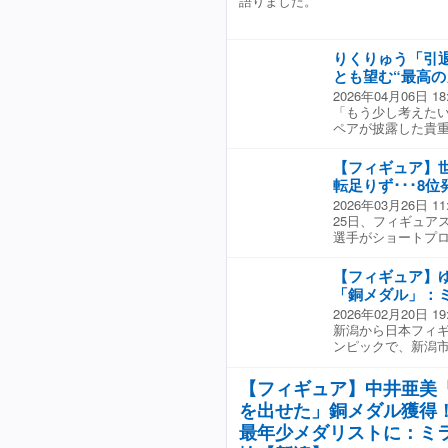
語りました。
日(木)に開催され
と自分のポスター
るとしています。
い気持ち。」 ■大
と言いたい？」 ■
りくりゅう「引
い。」 ―――――
とも望む“最高の
た。 ■大石悠貴ア
(18) 「いまま
2026年04月06日 18
演技できるのは人
「もう少し考えたい
が最高に輝けたこと
ペアが披露した貴
していた？」 ■中
う、日本スケート
ていなくて、夢舞
（24）と木原龍一
【フィギュア】
らない関係なく今
退を問われた木原
転足りず･･･8
ルがとれたのはびっ
権を欠場したペア
2026年03月26日 11
ていた？」 ■中井
いま複雑に揺れ動
25日、フィギュア
にもかかわらずた
それゆえの“葛藤”
選手がショートプロ
援してもらったので
れ以上に“もう無理
ダルを獲得した中
トでUXの取材に
は、長年ふたりを
名詞「トリプルア
■中井亜美選手(当
傷、そしてそれを
【フィギュア】
す。3回転の連続ジ
に達していないの
努力で頂点に立った
「銅メダル」：
点は伸び悩み、順位
うに頑張りたい。」
て決めなくていい
2026年02月20日 19
た。」 ■中井亜美
葉を聞くのは寂し
新潟から日本フィ
だまだ足りないと
人の姿を見ていた
ンピックで、新潟市
ろんなこと乗り越え
っくりしてほしい。
た。 中井選手のゆ
貴アナウンサー 「
記者） 一方で、
このフリー最終滑走
標を立てることに
あの多幸感溢れる
【フィギュア】中井亜美
新潟市出身の・中井
る。小さいころか
という本音が漏れる
を出せた」銅メダル獲得
おさえて首位に立ち
アできるまで頑張
無二。あの笑顔が
しむくらいの気持ち
最年少メダリストに：ミ
った。ちゃんと自
います。もし身体
走で迎えたフリー。
る。」 ■大石悠貴
よ。でもフィギュア