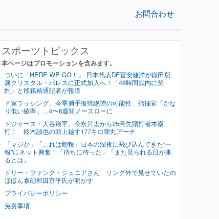
お問合わせ
スポーツトピックス
本ページはプロモーションを含みます。
ついに「HERE WE GO！」 日本代表DF冨安健洋が鎌田所
属クリスタル・パレスに正式加入へ！「48時間以内に契
約」と移籍精通記者が報道
ド軍ラッシング、今季捕手復帰絶望の可能性 指揮官「かな
り低い確率」…4〜6週間ノースローに
ドジャース・大谷翔平、今永昇太から25号先頭打者本塁
打！ 鈴木誠也の頭上越す177キロ弾丸アーチ
「マジか」「これは朗報」日本の深夜に飛び込んできた“一
報”にネット興奮！「待ちに待った」「また見られる日が来
るとは」
ドリー・ファンク・ジュニアさん リング外で見せていたの
ほほん素顔和田京平氏が明かす
プライバシーポリシー
免責事項