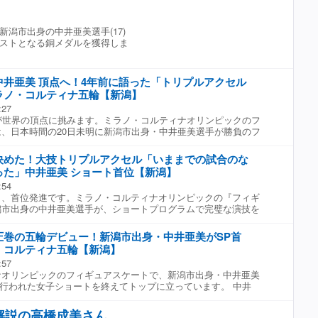
ケート教室の生徒・保護者ら約80人が中井へエールを送りま
選手(18) 「先生から『亜美ちゃんに憧れてスケートを始めた子が
結婚してほしい」の声と“究極の信頼” そんな「現役続行」か
小学校のときに中井を指導した恩師の姿も。 ■中井が小学生の
たときはすごくうれしかったし、本当にたくさんの方がスケート
議論の傍らで、一部のファンから根強く囁かれているのが、二人
コーチ 「亜美のスケートへの思いが氷の上で輝くことを願ってい
潟市出身の中井亜美選手(17)
るのは聞いていたので、すごくうれしいし、もっともっと素晴ら
だ。 「りくりゅうの魅力は、単なる技術力ではありません。璃来
首を傾げた中井。それでも代名詞〝トリプルアクセル〟を着氷し
ストとなる銅メダルを獲得しま
てくるのを楽しみにしている。」 ――――― 次の4年間、どん
頼しきっている、あの“全面降伏”の可愛らしさと、それを受け止
。この演技に応援会に集まった人たちは涙を流しました。 最終
紙に書いてもらいました。 〝新しい私を見つける〟 ■大石悠貴
容力。過去のインタビューでも、璃来さんは『龍一くん以外のパ
 ［金］アリサ・リウ 226.79 ［銀］坂本花織 224.90 ［銅］
新しい私を見つける〟その理由は？」 ■中井亜美選手(18) 「今季
れない。彼が辞めるときは私も辞める』と断言しています。ファ
16 日本フィギュア界〝最年少メダリスト〟の誕生！歴史を変える銅
ごく出せたシーズンだと思うし、明るい部分や笑顔をみなさんに
う“実質的なプロポーズでは”と期待する声が上がっています
中井亜美 頂点へ！4年前に語った「トリプルアクセル
成し遂げました。 小学校当時 中井の指導にあたっていたコーチ
って、来季はまた新しい自分をお届けできたらいいなと思った。4
もにパートナーになるという決断をすれば、ファンにとって最高
ラノ・コルティナ五輪【新潟】
さんは、当時を振り返りながら教え子の快挙を称えます。 ■中
に戻ってメダルを獲得したいと思うし〝銅メダル以上のメダルを
のではないでしょうか」（前出・記者） もちろん、二人の関係
:27
導 渡部泉コーチ 「夢のよう。新潟県からフィギュアスケートで
ているので、その夢がかなえられるように一年一年大切に過ごし
らないもの。しかし、ファンがそこまで踏み込んで願ってしまう
が世界の頂点に挑みます。ミラノ・コルティナオリンピックのフ
スト、初めてですよね。快挙だと思う。」 ■中井が小学生のこ
上げた信頼関係は尊いものに。進退について「考える時間」が必
、日本時間の20日未明に新潟市出身・中井亜美選手が勝負のフ
ーチ 「(Q.本人に声をかけられるとしたら？)素直におめでとう。
け彼らがフィギュアスケートに、そしてお互いに誠実であること
ショートプログラムでも〝トリプルアクセル〟を決める圧巻の演
の未来への第一歩だと思っているので、これからも応援してい
道を選んでも、二人が笑っていられるならそれが正解」 ファンの
、じつは以前〝トリプルアクセル〟への特別な思いをUXの取材に
ス・坂本花織と共に、表彰台でもとびきりの笑顔を見せた中井。
決めた！大技トリプルアクセル「いままでの試合のな
に集約されている。ふたりが出す「答え」を静かに、そして温か
フリースケーティングに向けて公開された前日練習。 華麗な3回
美選手(17) 「思っていた以上に緊張もなく、みんな頑張っている
った」中井亜美 ショート首位【新潟】
を披露した中井亜美。代名詞であるアクセルジャンプの踏み込み
うという気持ちに自然と切り替わって、このオリンピックを存分
:54
ました。 世界が驚いた17歳、衝撃のオリンピックデビュー。 ■
気持ちでいけたので良かった。初めてのオリンピック楽しめた
し、首位発進です。ミラノ・コルティナオリンピックの『フィギ
！自己ベスト更新！」 トップスケーターらをおさえ、ショート首位。
技するだけでもすごいことなのにメダルも取れて本当に夢がかな
潟市出身の中井亜美選手が、ショートプログラムで完璧な演技を
は･･･ ■実況 「トリプルアクセル完璧！」 中井の代名詞〝トリ
の快挙から1時間半後、JR新潟駅では号外が配られました。 ■街
スケーターらをおさえて、ショートで首位に立ちました。 ■実
リンピックでは日本女子4人目となる成功でした。 【日本女子オ
。新潟の子頑張っているよと言いながら(息子と)一緒に見てい
歳、新潟市出身・中井亜美。」 自身初のオリンピックの舞台に立っ
アクセル」成功者】 1992年 伊藤みどり 2010年 浅田真央
。」 ■街の人 「すごく日本が明るくなるような朝だった。」 ■
圧巻の五輪デビュー！新潟市出身・中井亜美がSP首
へ大事なショートに臨みました。 演技冒頭－ ■実況 「トリプル
葉 ■リポーター 「トリプルアクセル決まりましたね。」 ■中井亜美
からこその楽しむような演技に感動した。」 ■街の人 「金メダル目
・コルティナ五輪【新潟】
オリンピックでは日本女子4人目となる大技『トリプルアクセル』
習から調子が良かったので。今回この大舞台で絶対に決めるぞという
ック、銀メダルでもいいが上に行ってほしい。」 中井の母校・
:57
･その後のジャンプもすべて成功し、ステップやスピンではすべて
て着氷できた。」 オリンピックの舞台で〝トリプルアクセル〟
「わーーー！」 朝学習の時間でフリーの演技を各教室で見ていま
ナオリンピックのフィギュアスケートで、新潟市出身・中井亜美
を獲得。 ■実況 「とてつもないオリンピックデビューとなりまし
。 中井は、4年前にUXの取材で話していました。 ■中井亜美さ
生 「かわいいしすごかった。緊張するところで笑顔でやれているの
日朝に行われた女子ショートを終えてトップに立っています。 中井
れる会心の演技を披露しました。 ■実況 「78.71 自己ベスト更
「テレビで浅田真央選手が流れてきて、トリプルアクセルを降りてい
学3年生 「朝早くから起きてずっと見ていた。トリプルアクセルな
ンピックで圧巻の演技を見せます。オリンピックでは日本女子4人
クデビューの17歳が、ショートで首位にたちました。 ■ショート1
れて。見とれてしまって(フィギュアを)始めた。」 憧れの浅田
り、くるくる回ったりしてすごかった。」 ■小学3年生 「中井選
リプルアクセル』を成功すると、その後も完璧な演技を披露しま
) 「自分でもびっくりするくらいの出来で、いままでの試合のなかで
トリプルアクセル〟。 同じ舞台で成功させたい－ ■中井亜美さ
解説の高橋成美さん
とうございます！」 自分らしく最後まで天真爛漫に大舞台を楽