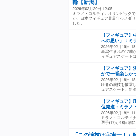
輪【新潟】
ートリンクでは、ス
は？」 ■中井亜美
（前出・ファン）「
す。そのなかには、
2026年02月20日 12:05
いるよ』と言われ
「引退」かという
ころ指導 渡部幸裕
ミラノ・コルティナオリンピックで新
リンクに訪れてい
の“結婚”を願う声
ます。」 演技後は
が、日本フィギュア界最年少メダリ
しいスケーターが出
さんが木原選手を信
会場を沸かせました
した。
な自分でいたいか色
める木原選手の包
結果は－ 【総合点】
アナウンサー 「〝
ートナーは考えら
中井亜美 219.
は自分らしさをす
ンにとってこれはも
【フィギュア】
メダル獲得の偉業を
お届けできたと思
（笑）。 公式と
への思い」：ミ
の渡部泉さん・幸裕
年後も五輪の舞台
に幸せな形になる
2026年02月19日 18
井が小学生のころ指
とりたい〟と思っ
は二人にしかわか
新潟生まれの17歳
オリンピックメダリ
ていきたい。」
ほど、二人が築き
ィギュアスケートは
ろ指導 渡部幸裕コ
要なのは、それだ
リーに臨みます。 
今回の経験が亜美
の証。 「どんな
技を見せましたが
る。」 日本のエー
【フィギュア】
想いは、その一点
語っていました。 
■銅メダル 中井亜
く待ち続けたい。
かで一番楽しか
転の連続ジャンプ
から自分も頑張ろ
2026年02月18日 18
を何度も確認してい
に楽しむぞという
圧巻の演技を披露
実況 「78.71
し、夢の舞台で演
ュアスケート』新
その要因となったの
った気分。」 中井
披露。世界のトップ
プルアクセル〟。オ
の人 「すごかった
況 「初出場の17
リンピック「トリプル
た。おもしろかった
【フィギュア】
た中井。メダル獲得
2022年 樋口新
街の人 「17歳だ
位発進：ミラノ
アクセル完璧！」 
選手(17) 「練
指して次のオリンピ
2026年02月18日 11
を成功させると･･
気持ちが氷に伝わっ
女池小学校では－ 
ミラノ・コルティ
最高難度のレベル4
を決めたかった理由
した。 ■小学3年
選手(17)が18
た。」 大歓声に包ま
ん(当時14歳) 
がすごい。」 ■小
は、初めてのオリ
新！」 オリンピッ
てそれにすごく引か
どをいっぱい決めた
目となる大技『ト
位 中井亜美(17
真央さんが見せた〝
「この演技は宇宙一！」
手、銅メダルおめで