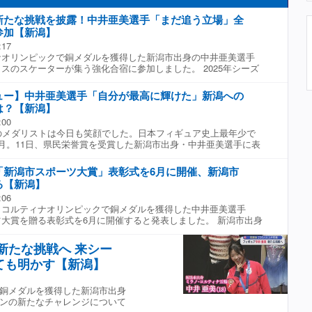
新たな挑戦を披露！中井亜美選手「まだ追う立場」全
参加【新潟】
:17
ナオリンピックで銅メダルを獲得した新潟市出身の中井亜美選手
スのスケーターが集う強化合宿に参加しました。 2025年シーズ
花織さんが姿を見せたフィギュアスケートの全日本強化合宿。
ラノ・コルティナオリンピックで銅メダルを獲得した新潟市出身の中
ュー】中井亜美選手「自分が最高に輝けた」新潟への
加しました。練習では、ショートプログラムで新たに挑戦するタンゴ
は？【新潟】
ーティングを披露しました。 ■中井亜美選手 「初めてタンゴの
:00
で、しっかり自分のものにできたらいい。オリンピックでメダル
のメダリストは今日も笑顔でした。日本フィギュア史上最年少で
のプレッシャーは感じているけれど、まだ追う立場でいいと思っ
月。11日、県民栄誉賞を受賞した新潟市出身・中井亜美選手に表
りと先輩の背中を見て、前を向いてしっかり頑張っていくような
ンタビュー。新潟への思い、そして次なる目標を聞きました。
いい。」 表現力の幅を広げ、間もなく始まる新シーズンに挑み
ナが中井選手に単独インタビューで話をたっぷり聞いてきまし
「新潟市スポーツ大賞」表彰式を6月に開催、新潟市
今後の夢など、カメラの前で話してくれました。 ■大石悠貴ア
る【新潟】
でとうございます。おかえりなさい。いろんな方々から祝われて
:06
新潟に帰ってきていかがですか？」 ■中井亜美選手(18) 「五輪
・コルティナオリンピックで銅メダルを獲得した中井亜美選手
間が経っているにもかかわらず、みなさんからたくさん『おめで
大賞を贈る表彰式を6月に開催すると発表しました。 新潟市出身
て本当にうれしい気持ち。」 ■大石悠貴アナウンサー 「ゆっく
スケートの中井亜美選手は、ミラノ・コルティナオリンピックで
井亜美選手(18) 「いろんなところにあいさつに行ったりや取材を
上最年少の銅メダリストとなりました。今回、中井選手に贈られ
みも見て懐かしいなと思っている。」 ■大石悠貴アナウンサー
新たな挑戦へ 来シー
ツ大賞』は、スポーツの活躍を通じて市民に勇気や感動を与えた
経ちましたが？」 ■中井亜美選手(18) 「まだまだ実感がわかな
ても明かす【新潟】
で、中井選手は個人としては11人目の受賞です。 ■新潟市 中原
てきてたくさんの人におめでとうなどいろんな言葉をかけられ
ある新潟市のアイスアリーナで行えるということになりましたの
メダルをとったんだなとあらためて感じている。久しぶりに家に
の市民の皆さんも交えて中井亜美選手の功績をたたえられるとい
感じられない感覚があったりリラックスできるので、幸せな時
銅メダルを獲得した新潟市出身
しく思っております。」 表彰式は、中井選手が小学生のころに
アナウンサー 「五輪前と後で新潟の雰囲気も違う？」 ■中井亜美
ンの新たなチャレンジについて
スケートリンク『MGC三菱ガス化学アイスアリーナ』で6月11
なかでも『亜美ちゃんだ』と声をかけてくれる人もいたし、街を見る