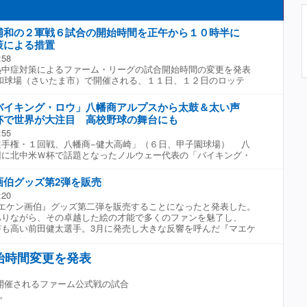
浦和の２軍戦６試合の開始時間を正午から１０時半に
策による措置
:58
中症対策によるファーム・リーグの試合開始時間の変更を発表
和球場（さいたま市）で開催される、１１日、１２日のロッテ
、２６、２７日のロッテ−ＤｅＮＡ戦、２９、３０日のロッテ−ヤ
すべて１２時から１０時３０分に変更となる。 同球場では、７
バイキング・ロウ」八幡商アルプスから太鼓＆太い声
開始のロッテ−オリックス戦で熱中症の疑いがある体調不良者が複
杯で世界が大注目 高校野球の舞台にも
行が困難となり主催球団の判断でノーゲームとなっていた。 こ
:55
てＮＰＢは今月３日に熱中症対策を決定。屋外での２軍戦のデー
手権・１回戦、八幡商−健大高崎」（６日、甲子園球場） 八
試合開始時間の変更や中止を主催球団が決められるようになって
回に北中米Ｗ杯で話題となったノルウェー代表の「バイキング・
地に太鼓と野太い声が響いた。 二回先頭の桑原が打席に入る
から太鼓の音とともに「ロウ！」という声が響いた。６月から７
画伯グッズ第2弾を販売
れた北中米Ｗ杯で話題となったノルウェー代表の「バイキング・
:20
ピッチの選手とスタンドのファンが一緒に船をこぐ姿が世界の注
エケン画伯』グッズ第二弾を販売することになったと発表した。
５年ぶり８回目となる夏の甲子園出場を果たした八幡商。古豪復
りながら、その卓越した絵の才能で多くのファンを魅了し、
り、この日はアルプススタンドに多くの応援団が詰めかけた。試
声も高い前田健太選手。3月に発売し大きな反響を呼んだ『マエケ
程度が埋まっており、圧倒的な声量が甲子園に響いていた。
弾に続き、待望の第2弾が登場。 第2弾では、前田健太選手本
夏場のチーム移動時に選手が着用できるよう、ポロシャツに合う
始時間変更を発表
ラストを描き下ろした。 その他、第一弾同様にTシャツやタオ
が登場。8月11日（火・祝）から楽天イーグルス グッズショッ
ームショップおよびエスパル仙台店と、オンラインショップで販
開催されるファーム公式戦の試合
お、楽天イーグルス公式YouTubeチャンネルでは、『マエケン
。
ズ用のイラストを描き下ろす様子を公開している。 ▼ 商品ライ