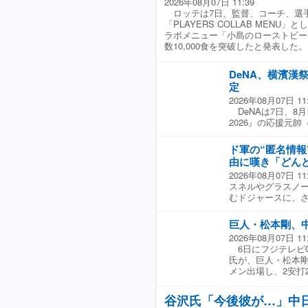
2026年08月07日 11:39
ロッテは7日、監督、コーチ、選
「PLAYERS COLLAB MEN
ラボメニュー「小島のローストビーフ
数10,000食を突破したと発表した。
DeNA、横濱漢
定
2026年08月07日 11
DeNAは7日、8
2026』の応援元
アントニオ猪木さん
と発表した。 「A
ド軍の“匿名情報
が代表取締役社長を
由に嘆き「どん
トニオ猪木」プロジ
2026年08月07日 11
球団イベントである
スネルやグラスノー
日間」というコア
むドジャースに、さ
い、今回「AI ア
ト入り（IL）して
ムのビジョンに姿
り、今季絶望となる
援総長・角田信朗さ
巨人・松本剛、
ファンの間には大
株式会社猪木元気工
2026年08月07日 11
登板し3勝4敗、1
猪木元気工場の猪木
6日にフジテレビO
調子を落としており
ち。今でも、「横浜
氏が、巨人・松本
を裏付ける形とな
アントニオ猪木プ
メン出場し、2安打
痛手となる。 現
ただくにあたり、
今江氏は「今日の
いる。すでにブレ
界」へ飛び出した、
らいバットコント
ブロック・スチュワ
界」へパワーをお届
谷沢氏「今後彼が…」中
すよ。そういうバ
る。ワールドシリ