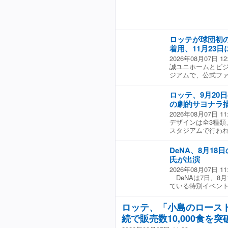
ンナップ ・ポロシャ
2XL）：3,800円
オル：2,200
900円 ・ア
ロッテが球団初
ネット：700円 
500円 ・（Eコ
着用、11月23日
は全て税込
2026年08月07日 12
誠ユニホームとビジ
ジアムで、公式ファ
が参加する特別試合
催すると今月6日に
ロッテ、9月20
次販売される。 
の劇的サヨナラ
試合は、公式ファン
2026年08月07日 11
手を中心に、2チ
デザインは全3種類
「TEAM WHITE」
スタジアムで行われる
に着用していた誠ユニ
DRAMATIC PA
いたビジターユニ
限定で販売すると
も、7日より受注
DeNA、8月1
ラ勝利の瞬間をモチ
軍監督のほか、里
氏が出演
二、三塁から逆転サ
ている。投手陣で
2026年08月07日 11
戦で延長10回裏2
水直行氏、渡辺俊介氏
DeNAは7日、8月1
のDeNA戦で9回
ている特別イベン
利のシーンをデザ
出演が追加決定し
援指定席を除く全
催するこのイベント
なく、シーズンシ
ロッテ、「小島のロース
信氏をはじめ、豪
対象となる。 チケ
続で販売数10,000食を突
DeNAのこれまで
全3種類の中から
に熱く語ってもら
団公式ホームページで