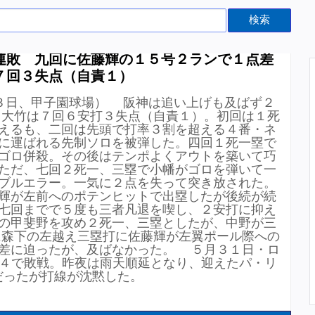
検索
連敗 九回に佐藤輝の１５号２ランで１点差
７回３失点（自責１）
３日、甲子園球場） 阪神は追い上げも及ばず２
大竹は７回６安打３失点（自責１）。初回は１死
えるも、二回は先頭で打率３割を超える４番・ネ
に運ばれる先制ソロを被弾した。四回１死一塁で
ゴロ併殺。その後はテンポよくアウトを築いて巧
ただ、七回２死一、三塁で小幡がゴロを弾いて一
ブルエラー。一気に２点を失って突き放された。
輝が左前へのポテンヒットで出塁したが後続が続
七回までで５度も三者凡退を喫し、２安打に抑え
の甲斐野を攻め２死一、三塁としたが、中野が三
森下の左越え三塁打に佐藤輝が左翼ポール際への
差に迫ったが、及ばなかった。 ５月３１日・ロ
−４で敗戦。昨夜は雨天順延となり、迎えたパ・リ
だったが打線が沈黙した。