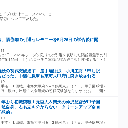
聞きました。親しい仲間とはホテルニューグランドのバーなどで
今江氏は「ジャイアンツは中軸の状態が良いので、前を打つバッ
・アスレチック」のファビアン・アルダヤ記者は、MRI検査で肘
そうですが横浜スタジアムに行くのは初めてだったようです。兄
とによって足も使えますから、かなり大きな存在ですよね」と話
、ドジャースは今後の対応を決めているところだと、リーグ関係
魂」というフレーズにもあるように「赤」のイメージがあります
ジテレビONE『プロ野球ニュース2026』
内容を報道。手術が必要な場合は今季の残りが危機にさらされる
『プロ野球ニュース2026』に
青」のタオルを使っていました。古いファンの方はその記憶もある
く右腕の離脱を伝えた地元メディア「ドジャース・ネーション」
昂弥について言及した。
うか。そんな、懐かしい「青の猪木」、「横浜」、「ベイスター
のファンが反応した。 衝撃の一報にSNS上のファンからは「ド
 AI アントニオ猪木が元気を発信できればと思います」 ▼ 角田
どん人がいなくなる」「まじか……早く完治していただきたい」
 「燃える闘魂復活!『勝祭 2017』以来、あの炎のファイター・ア
だいじに、昨年のポストシーズンの力投凄かったのを覚えていま
て来る!何を隠そう、この角田信朗、猪木元帥が現役引退前にリ
……」「靭帯じゃなくて良かったけど 今季中の復帰は厳しい
の日本人ファイターなのである。今ここに、『横濱漢祭 2026』
、陽岱鋼の引退セレモニーを9月26日の試合後に開
。シーズン終わるけど」と悲痛な声が並んだ。（Full-Count編
エ」で再び猪木元帥と相見える事となった!元気があれば何でもで
踏み出して、ここから一気に頂点を目指そうぞ!!」
:11
7日、2026年シーズン限りでの引退を表明した陽岱鋼選手の引
26年9月26日（土）のロッテ二軍戦の試合終了後に開催することに
 陽岱鋼は7月27日に現役引退を表明し、球団を通じて「今ま
に支えられ、最高の選手人生を送ることができました。21年間
連続の初戦突破逃す 選手達は涙 小川主将「申し訳
球選手としてプレーできたのは、どこのチームでプレーをしてい
ちだった」中盤に反撃も東海大甲府に突き放される
さったファンの皆様、熱心にご指導いただいた諸先輩方、そして
:10
メイトの存在があったからです」とコメントしている。
手権・１回戦、東海大甲府５−２鶴岡東」（７日、甲子園球場）
府に敗れ、出場４大会連続の初戦突破はならなかった。 初回
を許した鶴岡東。四回に高橋のタイムリー、五回に押井のタイム
差に迫った。 だが投手陣が粘ることができず、突き放された。
１年ぶり初戦突破！元巨人＆楽天の仲沢監督が甲子園
打で好機を作るも、東海大甲府のエース・村尾の前に得点するこ
「私自身、右も左も分からない」クリーンアップ全員
。 鶴岡東は２０１９年の１０１回大会から出場３大会連続で初
理想的」
が、２０１６年以来となる初戦敗退となった。試合後、アルプス
:10
えた選手たちは大粒の涙を流した。小川主将は「メンバー外の３
手権・１回戦、東海大甲府５−２鶴岡東」（７日、甲子園球場）
してくださる人に申し訳ないという気持ちだった」と明かした。
ドを守りきり、夏は１１年ぶりの初戦突破を果たした。巨人、
撃の勢いがあった、守備でも勢いのあるチームだった」と振り返