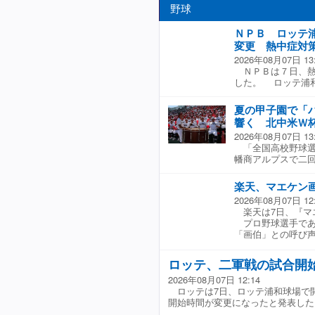
野球
ＮＰＢ ロッテ
変更 熱中症対
2026年08月07日 13
ＮＰＢは７日、熱
した。 ロッテ浦
−日本ハム戦、２５
クルト戦の開始が
夏の甲子園で「
月２２日の１２時
響く 北中米Ｗ
数発生し、試合続
2026年08月07日 13
うした事態を受け
「全国高校野球選
ゲームに関して、
幡商アルプスで二
いる。
ロウ」を敢行。聖
と、一塁アルプス
楽天、マエケン
月にかけて開催さ
2026年08月07日 12
ロウ」。勝利後に
楽天は7日、『マ
目を集めた。 １
プロ野球選手であ
活ということもあ
「画伯」との呼び
合開始直後で８割
ン画伯』グッズ第1
人の希望により、
ロッテ、二軍戦の試合開
「イヌワシ」のイ
ル、トートバッグ等
2026年08月07日 12:14
プ スタジアム店チ
ロッテは7日、ロッテ浦和球場で
売を開始する。 な
開始時間が変更になったと発表した
画伯』が第2弾グッ