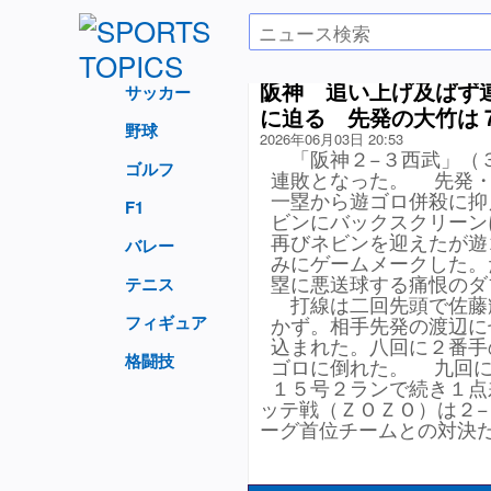
阪神 追い上げ及ばず
サッカー
に迫る 先発の大竹は
野球
2026年06月03日 20:53
「阪神２−３西武」（
ゴルフ
連敗となった。 先発・
一塁から遊ゴロ併殺に抑
F1
ビンにバックスクリーン
再びネビンを迎えたが遊
バレー
みにゲームメークした。
塁に悪送球する痛恨のダ
テニス
打線は二回先頭で佐藤
フィギュア
かず。相手先発の渡辺に
込まれた。八回に２番手
格闘技
ゴロに倒れた。 九回に
１５号２ランで続き１点
ッテ戦（ＺＯＺＯ）は２
ーグ首位チームとの対決