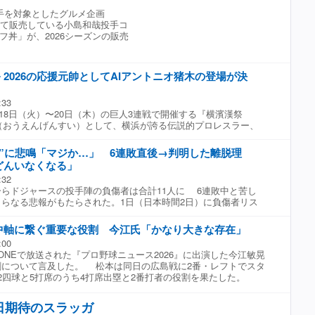
手を対象としたグルメ企画
U」として販売している小島和哉投手コ
丼」が、2026シーズンの販売
祭 2026の応援元帥としてAIアントニオ猪木の登場が決
:33
月18日（火）〜20日（木）の巨人3連戦で開催する『横濱漢祭
帥（おうえんげんすい）として、横浜が誇る伝説的プロレスラー、
をAI技術を用いて具現化した「AIアントニオ猪木」の登場する
I アントニオ猪木」はアントニオ猪木さんの実弟 猪木啓介さん
”に悲鳴「マジか…」 6連敗直後→判明した離脱理
務める株式会社猪木元気工場を中心として立ち上げた「AI アン
どんいなくなる」
ェクト内で生成された AI 動画。アントニオ猪木さんは、かつて
:32
『勝祭 2017』に出演。その縁と、「漢が燃える、漢のための 3
らドジャースの投手陣の負傷者は合計11人に 6連敗中と苦し
コンセプトに、家族および関係会社、当球団の想いが重なりあ
らなる悲報がもたらされた。1日（日本時間2日）に負傷者リス
ントニオ猪木」としての出演が実現した。 当日は、横浜スタジア
いたウィル・クライン投手は、右肘の精密検査にて骨片が見つか
を映し、生前アントニオ猪木さんと親交のあった『横濱漢祭』応
可能性が浮上した。米メディアがこの件を報じると、SNS上の
んとともに試合前後やイニング間のイベントを盛り上げる。 ▼
中軸に繋ぐ重要な役割 今江氏「かなり大きな存在」
きな動揺が走った。 クラインは今季、リリーフとして36試合に
場 代表取締役社長 猪木啓介さん コメント 「「元気ですか~!!」
:00
2ホールドを記録。しかし7月に入ると5試合連続失点を喫するなど
啓介です。私も兄貴(アントニオ猪木)も、横浜生まれブラジル育
NEで放送された『プロ野球ニュース2026』に出演した今江敏晃
、右肘の違和感でILに入っていた。今回の検査結果は突然の不調
」という言葉を見聞きする度、懐かしさを感じます。今回、AI
剛について言及した。 松本は同日の広島戦に2番・レフトでスタ
り、ブルペンを支えてきた右腕の離脱はチームにとっても大きな
ロジェクトの一環としてベイスターズのイベントに出演させてい
2四球と5打席のうち4打席出塁と2番打者の役割を果たした。
在のドジャースは、投手陣の負傷者が相次ぐ緊急事態に直面して
やはり、我々の故郷である「横浜」という事と「横浜」から「世
ヒットなんか見ても、彼はパ・リーグで首位打者を取ってくるく
イク・スネルやタイラー・グラスノー、ブレイク・トライネン、
アントニオ猪木にふさわしく、この AI 猪木も「横浜」から「世
ロールを持っている。右方向のヒットも狙いを定めて右へ打ちま
ート、ブルスダー・グラテロルら合計11人がILに名を連ねてい
けできればと考えております。生前、兄貴から『勝祭 2017』に
日期待のスラッガ
ッティングができ始めると彼のリズム、スイングができている」
ーズ3連覇を目指すなかで、厳しい台所事情となった。 米スポー