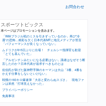
お問合わせ
スポーツトピックス
本ページはプロモーションを含みます。
「W杯ブラジル戦のミスを引きずっているのか」再び“冷
遇”の恐怖…精彩を欠く日本代表MFに地元メディアが苦言
「パフォーマンスが良くなっていない」
ムドリクが615日ぶりに出場！ チェルシー指揮官も歓迎
「とても喜んでいた」
「アルゼンチンみたいになる必要はない」識者はなぜそう断
言したのか？日本代表が追求すべきものとは
佐伯氏が挙げた阪神野手陣のキーマンは大山「3番、4番を
かえす仕事をしないといけない」
戦慄の183キロ爆速弾「大谷と変わらぬスゴさ」 現地ファ
ンは呆然「打球見えなかった」
プライバシーポリシー
免責事項