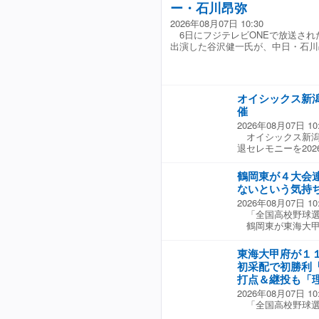
参加した時の話を
ー・石川昂弥
と分析。 さらに
ツ専門メディア「ジ
会うことはあった
ターが出塁するこ
に骨片が見つかり
2026年08月07日 10:30
貴は、「燃える闘
した。 ☆協力：フ
者が匿名で語った
6日にフジテレビONEで放送された
が、70 年代は「
と言及した。同じ
出演した谷沢健一氏が、中日・石川
のではないでしょ
の投稿にも、多く
ズ」の掛け合わせで
ジャースからどん
信朗さん コメント
「クライン投手お
ントニオ猪木が帰っ
す」「ショックだ
ング上で戦った最後
オイシックス新潟
か」「取った方がいい
「漢気爆発 盆バイ
催
集部）
きる!そのひと足を
2026年08月07日 10
オイシックス新潟は
退セレモニーを20
なったと発表した。
で本当に多くの方々
鶴岡東が４大会
もの長い間プロ野
ないという気持
ても応援してくだ
2026年08月07日 10
共に戦ったチーム
「全国高校野球選
鶴岡東が東海大甲
に一挙３点の先制
リーを放って１点
東海大甲府が１
七回に２死から連
初采配で初勝利
とができなかった
打点＆継投も「
戦を突破していた
2026年08月07日 10
へのあいさつを終
「全国高校野球選
年生と全ての応援
東海大甲府がリー
東海大甲府は「攻