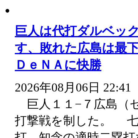
巨人は代打ダルベッ
す、敗れた広島は最
ＤｅＮＡに快勝
2026年08月06日 22:41
巨人１１−７広島（
打撃戦を制した。 七
打、知念の適時二塁打