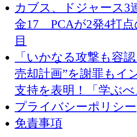
カブス、ドジャース3
金17 PCAが2発4
目
「いかなる攻撃も容認し
売却計画”を謝罪もイ
支持を表明！「学ぶべ
プライバシーポリシー
免責事項