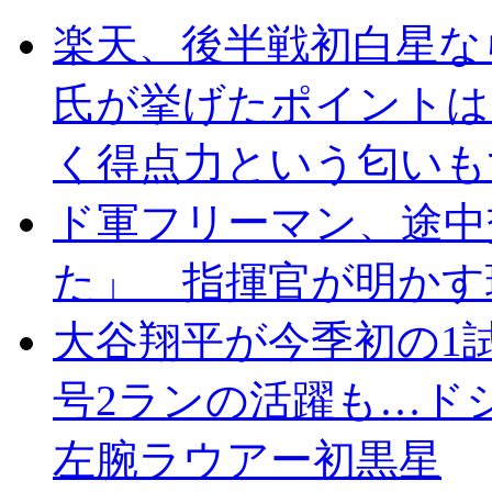
楽天、後半戦初白星な
氏が挙げたポイントは
く得点力という匂いも
ド軍フリーマン、途中
た」 指揮官が明かす
大谷翔平が今季初の1試
号2ランの活躍も…ド
左腕ラウアー初黒星