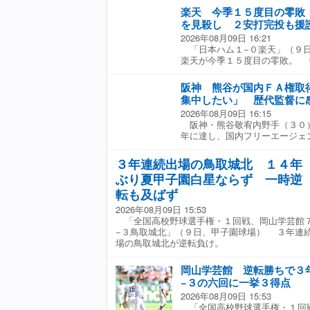
タイの貯金１３とした。 先発
楽天 今季１５度目の零敗
で４勝目。再三走者を背負いな
を見殺し ２安打完投も援
奪った。 打線は楽天先発・古
2026年08月09日 16:21
走者も出せなかったが、七回先
「日本ハム１−０楽天」（９
水野の三塁への犠打でバントエ
楽天が今季１５度目の零敗。 
死三塁とすると、万波が前進守
略できず。初回は１死から佐藤
す適時打で先制した。これが決
たが後が続けなかった。その後
阪神 熊谷が国内ＦＡ権取
った。 先発の古謝は８回２安
集中したい」 歴代監督に
８人を完全に抑えた。七回先頭
2026年08月09日 16:15
１死三塁から万波の遊撃への適
阪神・熊谷敬宥内野手（３０
年に達し、国内フリーエージェ
件を満たした。 仙台育英、立
フト３位で入団。昨季は自己最
３年連続出場の鳥取城北 １４年
８日時点で６０試合に出場。堅
ぶり夏甲子園白星ならず 一時逆
でチームに貢献している。 中
ム大阪で取材に応じた本人は「
転も及ばず
ん、矢野さん、岡田さん、そし
2026年08月09日 15:53
て（起用してもらって）ここま
「全国高校野球選手権・１回戦、岡山学芸館
に感謝してます」と受け止め、
−３鳥取城北」（９日、甲子園球場） ３年連
ーズンに集中したいなと思って
場の鳥取城北が逆転負け。
岡山学芸館 逆転勝ちで３
−３の六回に一挙３得点
2026年08月09日 15:53
「全国高校野球選手権・１回戦