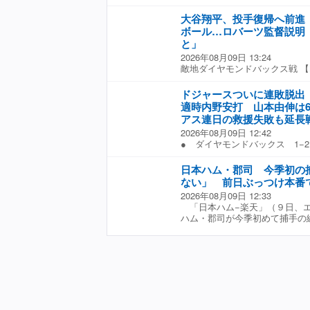
コメント。エースは「もっとア
大谷翔平、投手復帰へ前進 
もしれないですね」と喜んだ。
ボール…ロバーツ監督説明
む寺家は「エースに関しては今
てました」と称賛。安村の投球
と」
だりが長すぎました」と突っ込
2026年08月09日 13:24
にもエスコンフィールドで始球
敵地ダイヤモンドバックス戦 【M
ボールを引っかけて、捕手役の
ックス（日本時間9日・アリゾ
た。
投手は8日（日本時間9日）、
ドジャースついに連敗脱出
に「1番・指名打者」で出場し、
適時内野安打 山本由伸は
に貢献した。試合前には17日
アス連日の救援失敗も延長
ボールを実施。デーブ・ロバー
2026年08月09日 12:42
聞いている」と説明した。 試
● ダイヤモンドバックス 1−
せた大谷は、右翼ポール際にあ
間8月8日 チェイス・フィー
後、右翼でキャッチボールを実
ャースが今季ワーストの7連敗
で状態を確認し、塁間ほどの距
日本ハム・郡司 今季初の
（32）は「1番・指名打者」で
んだ。 大谷はオールスター休
ない」 前日ぶっつけ本番
を記録。先発登板した山本由伸投
態が後退したため、7月25日（
2026年08月09日 12:33
という投球だった。 中6日で
ルペンでの投球練習を回避。以
「日本ハム−楽天」（９日、
一、二塁とピンチを招くも、5
ールは行っていなかった。 ロ
ハム・郡司が今季初めて捕手の
ールで二ゴロに打ち取って無失
る動作（変化球）も試したよう
は、ぶっつけ本番で約１年ぶり
一死一、二塁のピンチでギアを
よ。明日また投球練習をするの
今季は開幕を「４番・三塁」
キャロルを2者連続の見逃し三
かはトレーナー陣とショウヘイ
落ちも経験。他は一塁と左翼の
返した。 山本は6回裏に無死
に出てキャッチボールを行えた
捕手練習は首脳陣からの指示。
が、3度目の対戦となった5番ヌ
実に正しい一歩だ」と話した。（Fu
るかは不透明ながら、捕手とし
ドを左飛に打ち取って降板し、
い。立場的にはやらなきゃいけ
プスが7番タワも右飛に断って無
は全然いいこと」と前向きに受
腕アレックス・ベシアも一死一
はバットだと思うので。いろん
先制点は与えなかった。 打線