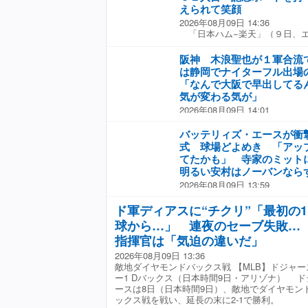
えられて笑顔
2026年08月09日 14:36
「日本ハム−楽天」（９日、
ハム・有原がＮＰＢ通算１００
合前の時点で９９７奪三振とし
阪神 木浪聖也が１軍合流
振りでこの日３個目の三振を奪
は静岡でナイターフル出場
１人目。 イニング終了後、記
「なんで大阪で早出してる
に出迎えられて笑顔。２人で一
気が変わる気が」
ァンの声援に応えると、最後は
2026年08月09日 14:01
た。
「阪神−中日」（９日、京セ
内野手（３２）が１軍に合流し
バッテリィズ・エースが衝
ゅ〜るスタジアム清水でナイタ
式 球場どよめき 「アッ
戦に「３番・三塁」でフル出場
てたかも」 寺家のミット
たこの日は、京セラドームでの
明るい安村はノーバンなら
チーム屈指の練習量で知られ
2026年08月09日 13:59
「昨日静岡で試合出てたよね 
「日本ハム−楽天戦」（９日
てるん木浪さん」「泥くさく結
合前にとにかく明るい安村、Ｅ
ド軍ディアスに“チクリ”「最初の1
線に火をつけようぜ」「チーム
リィズ、イチゴが登場。安村と
す」と期待する声があった。 
球から…」 連夜のセーブ失敗…
式を務めた。 左投げの安村は
めて出場選手登録を抹消され、
指揮官は「気迫の違いだ」
たところでストップ。「全裸ポ
率・２３４ながら直近４試合連
は右打者の内角低めへ。ナイス
記録し、調子を上げていた。 
2026年08月09日 13:36
務めたバッテリィズ・寺家の少
中心に起用され、小幡が８日に
敵地ダイヤモンドバックス戦 【MLB】ドジャース
てミットに収まった。 続いて
場選手登録されれば、約１カ月
ー1 Dバックス（日本時間9日・アリゾナ） ド
ースは捕手の構えたミットにズ
ースは8日（日本時間9日）、敵地でダイヤモン
アボードに「１２４キロ」と表
ックス戦を戦い、延長の末に2-1で勝利。
スはガッツポーズを繰り出した