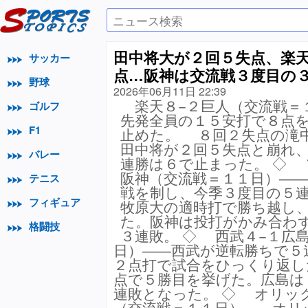
田中将大が２回５失点、楽
サッカー
点…阪神は交流戦３度目の
野球
2026年06月11日 22:39
楽天８−２巨人（交流戦＝
ゴルフ
先発全員の１５安打で８点
F1
止めた。 ８回２失点の滝
田中将が２回５失点と崩れ
バレー
連勝は６で止まった。 ◇ 
阪神（交流戦＝１１日）―
テニス
戦を制し、今季３度目の５
フィギュア
牧原大の適時打で勝ち越し
た。阪神は投打がかみ合わ
格闘技
３連敗。 ◇ 西武４−１広
日）――西武が逆転勝ちで５
２点打で試合をひっくり返し
点で５勝目を挙げた。広島は
連敗となった。 ◇ オリッ
（交流戦＝１１日）――オリ