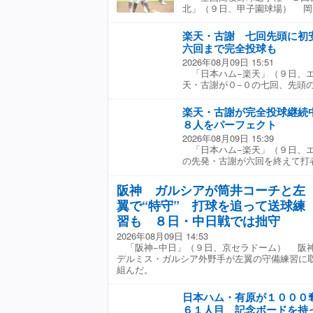
北」（９日、甲子園球場） 岡
連続の初戦突破を果たした。甲
線は三回２死一、二塁の好機で
楽天・古謝 七回先頭に
た。 ２−３の六回には２死二
六回まで完全投球も
適時内野安打。一塁悪送球の間
2026年08月09日 15:51
ひっくり返した。なおも２死に
「日本ハム−楽天」（９日、
を放ちこの回一挙３得点とした
天・古謝が０−０の七回、先頭
林がスクイズを決めて１点を追
を許し、この試合初めての走者
球を投げ、打者１８人を完全に
楽天・古謝が完全投球継続
水野の三塁前への送りバントで
８人をパーフェクト
三塁へ。万波に前進守備の遊撃
2026年08月09日 15:39
打たれ、先制点を奪われた。
「日本ハム−楽天」（９日、
の先発・古謝が六回を終えて打
初回先頭の五十幡を見逃し三
四回は水野を見逃し、万波を空
阪神 ガルシアが筒井コーチと左
どアウトを積み重ねた。 ６イ
翼で“特守” 打球を追って送球練
三振。 完全試合を達成すれば
ジャース）が２０２２年４月１
習も ８日・中日戦では拙守
て以来で、４年ぶり、史上１６
2026年08月09日 14:53
「阪神−中日」（９日、京セラドーム） 阪
デルミス・ガルシア外野手が左翼の守備練習に
組んだ。
日本ハム・有原が１０００
６１人目 記念ボードを持