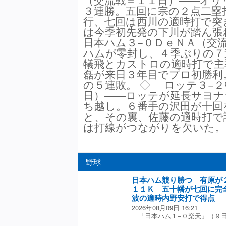
３連勝。五回に宗の２点二塁
行、七回は西川の適時打で突
は今季初先発の下川が踏ん
日本ハム３−０ＤｅＮＡ（交
ハムが零封し、４季ぶりの７
犠飛とカストロの適時打で主
磊が来日３年目でプロ初勝利
の５連敗。 ◇ ロッテ３−
日）――ロッテが延長サヨナ
ち越し。６番手の沢田が十回
と、その裏、佐藤の適時打で
は打線がつながりを欠いた。
野球
日本ハム競り勝つ 有原が
１１Ｋ 五十幡が七回に完
波の適時内野安打で得点
2026年08月09日 16:21
「日本ハム１−０楽天」（９
日本ハムが投手戦を制し、今季