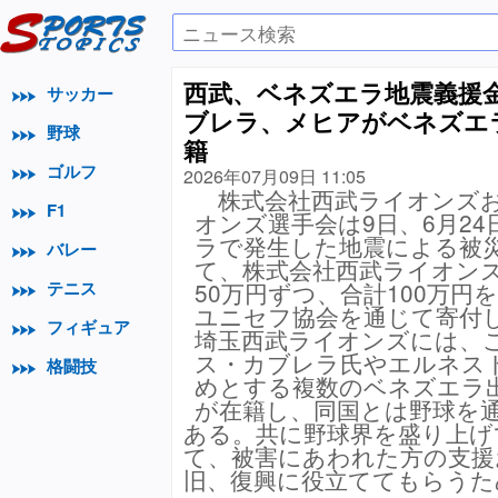
西武、ベネズエラ地震義援
サッカー
ブレラ、メヒアがベネズエ
野球
籍
ゴルフ
2026年07月09日 11:05
株式会社西武ライオンズお
F1
オンズ選手会は9日、6月2
ラで発生した地震による被
バレー
て、株式会社西武ライオン
テニス
50万円ずつ、合計100万円
ユニセフ協会を通じて寄
フィギュア
埼玉西武ライオンズには、
ス・カブレラ氏やエルネス
格闘技
めとする複数のベネズエラ
が在籍し、同国とは野球を
ある。共に野球界を盛り上げ
て、被害にあわれた方の支援
旧、復興に役立ててもらうた