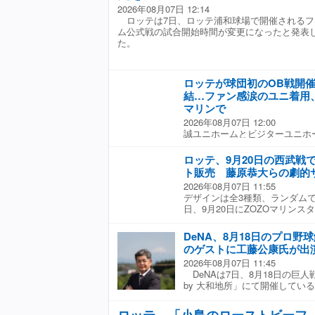
「イヌワシ」のイラストを描き
量が甲子園に響いていた。
2026年08月07日 12:14
弾同様にTシャツやタオル、トー
ロッテは7日、ロッテ浦和球場で開催されるフ
日（火・祝）から楽天イーグルス
ム公式戦の試合開始時間が変更になったと発表
ム店チームショップおよびエス
た。
ョップで販売を開始する。 な
YouTubeチャンネルでは、『
用のイラストを描き下ろす様子を
ロッテが球団初のOB戦開
インナップ ・ポロシャツ（M／L／
Tシャツ（M／L／XL／2XL）：
結…ファン感涙のユニ着用、1
3,000円 ・ランチトート：2,20
マリンで
円 ・ハンドタオル：1,
2026年08月07日 12:00
ホルダー：900円
誠ユニホームとビジターユニホ
ルダー：850円 ・ミニフレーム
23日にZOZOマリンスタジア
レ）アクリルキーホルダー：85
「TEAM26」20周年のイベン
ロッテ、9月20日の西武戦
500円 ・（Eコレ）ステッ
する特別試合「ちば興銀プレゼ
ト販売 藤原恭大らの劇的
レ」商品はランダム ※価格は全
ーム2026」を開催すると今月
2026年08月07日 11:55
「Mチケット」で取り扱われ、
デザインは全3種類、ランダム
球団としてOBが参加する試合
日、9月20日にZOZOマリン
なる。試合は、公式ファンクラブ
（18時試合開始）を対象に、「GRA
2006年以降に在籍していたO
DRAMATIC PAINT TEE
かれ、5イニング制で実施され
DeNA、8月18日のプロ野
ットを、先着1万5000枚限定
「TEAM WHITE」対「TEAM 
のゲストに工藤公康氏が出
イテムは、今シーズンに生まれ
WHITE」は2005年から200
2026年08月07日 11:45
をモチーフにした半袖Tシャツ。
を、「TEAM BLACK」は201
DeNAは7日、8月18日の巨人戦で「T
9回裏2死二、三塁から逆転サヨ
ビジターユニホームを着用して
by 大和地所」にて開催してい
藤原恭大外野手、6月11日の中
球団のECサイトでも、7日よ
説者トークショー」のゲストと
塁からサヨナラ適時打を放った佐
合には、野手ではサブロー監督
決定したと発表した。 横浜ス
DeNA戦で9回裏2死二、三塁
ロッテ、「小島のローストビーフ
里崎智也氏、堀幸一氏、今江敏