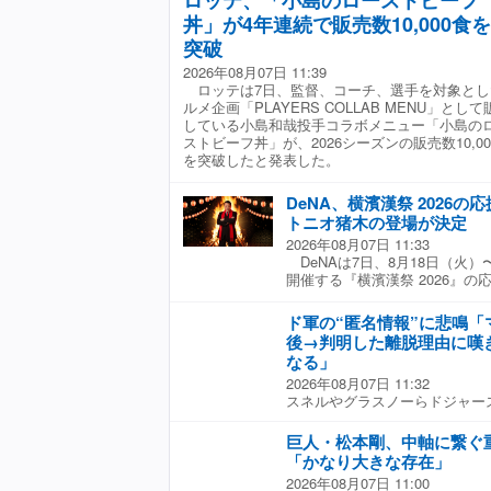
にあわせて開催するこのイベント
本大斗外野手の劇的勝利のシー
予定している。投手陣では、薮
丼」が4年連続で販売数10,000食を
中継で解説を務めるお馴染みの
展開する。 グッズの有無は、
知宏投手氏、小林宏之氏、清水
元プロ野球選手をゲストとして
突破
除く全席種でチケット購入時に
久氏らが名を連ねている。（Full-
DeNAのこれまでの戦いぶりや
る金額差はなく、シーズンシー
2026年08月07日 11:39
る注目ポイントをゲストに熱く
応援指定席マイシートオーナー
ロッテは7日、監督、コーチ、選手を対象とし
だ。
枚につきTシャツ1枚を受け取る
ルメ企画「PLAYERS COLLAB MENU」として
種類の中からランダムで配布さ
している小島和哉投手コラボメニュー「小島の
項などの詳細は、球団公式ホー
ストビーフ丼」が、2026シーズンの販売数10,00
（Full-Count編集部）
を突破したと発表した。
DeNA、横濱漢祭 2026の
トニオ猪木の登場が決定
2026年08月07日 11:33
DeNAは7日、8月18日（火）
開催する『横濱漢祭 2026』
い）として、横浜が誇る伝説的
木さんをAI技術を用いて具現化
ド軍の“匿名情報”に悲鳴「
登場すると発表した。 「AI 
後→判明した離脱理由に嘆
オ猪木さんの実弟 猪木啓介さ
なる」
株式会社猪木元気工場を中心とし
2026年08月07日 11:32
ニオ猪木」プロジェクト内で生成
スネルやグラスノーらドジャー
オ猪木さんは、かつて球団イベン
11人に 6連敗中と苦しむド
出演。その縁と、「漢が燃える、
たらされた。1日（日本時間2日
うコアコンセプトに、家族およ
巨人・松本剛、中軸に繋ぐ
していたウィル・クライン投手
重なりあい、今回「AI アント
「かなり大きな存在」
が見つかり、今季絶望となる可
現した。 当日は、横浜スタジ
2026年08月07日 11:00
がこの件を報じると、SNS上
し、生前アントニオ猪木さんと