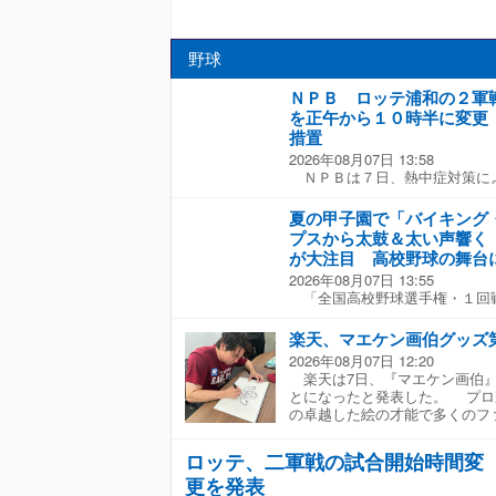
野球
ＮＰＢ ロッテ浦和の２軍
を正午から１０時半に変更
措置
2026年08月07日 13:58
ＮＰＢは７日、熱中症対策に
開始時間の変更を発表した。 
市）で開催される、１１日、１
夏の甲子園で「バイキング
２５、２６、２７日のロッテ−
プスから太鼓＆太い声響く
ロッテ−ヤクルト戦の開始がす
が大注目 高校野球の舞台
に変更となる。 同球場では、
2026年08月07日 13:55
ロッテ−オリックス戦で熱中症
「全国高校野球選手権・１回戦
数発生し、試合続行が困難とな
日、甲子園球場） 八幡商アル
ムとなっていた。 こうした事
話題となったノルウェー代表の
日に熱中症対策を決定。屋外で
楽天、マエケン画伯グッズ
行。聖地に太鼓と野太い声が響
て、試合開始時間の変更や中止
2026年08月07日 12:20
打席に入ると、一塁アルプスか
になっている。
楽天は7日、『マエケン画伯』
ウ！」という声が響いた。６月
とになったと発表した。 プロ
北中米Ｗ杯で話題となったノル
の卓越した絵の才能で多くのフ
ロウ」。勝利後にピッチの選手
呼び声も高い前田健太選手。3
船をこぐ姿が世界の注目を集め
だ『マエケン画伯』グッズ第1
なる夏の甲子園出場を果たした
ロッテ、二軍戦の試合開始時間変
場。 第2弾では、前田健太選
もあり、この日はアルプススタ
更を発表
チーム移動時に選手が着用でき
けた。試合開始直後で８割程度