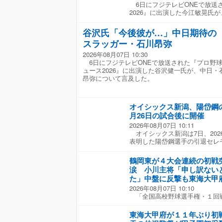
6日にフジテレビONEで放送
が走った。 クラインは今季、
援総長・角田信朗さんとともに
2026』に出演した今江敏晃氏
板し3勝4敗、12ホールドを記
ントを盛り上げる。 ▼ 株式会
及した。 松本は同日の広島戦
連続失点を喫するなど調子を落
長 猪木啓介さん コメント 「「
場し、2安打2四球と5打席のう
ILに入っていた。今回の検査結
場の猪木啓介です。私も兄貴(ア
谷沢氏「今後彼が…」中日期待の
を果たした。 今江氏は「今日
となり、ブルペンを支えてきた
れブラジル育ち。今でも、「横
スラッガー・石川昂弥
はパ・リーグで首位打者を取っ
も大きな痛手となる。 現在の
度、懐かしさを感じます。今回、
ールを持っている。右方向のヒ
傷者が相次ぐ緊急事態に直面し
2026年08月07日 10:30
ェクトの一環としてベイスター
ますよ。そういうバッティング
ネルやタイラー・グラスノー、
6日にフジテレビONEで放送された『プロ野
ただくにあたり、やはり、我々
スイングができている」と分析
ック・スチュワート、ブルスダ
ュース2026』に出演した谷沢健一氏が、中日・
事と「横浜」から「世界」へ飛
イアンツは中軸の状態が良いの
がILに名を連ねている。ワール
昂弥について言及した。
ふさわしく、この AI 猪木も
することによって足も使えます
かで、厳しい台所事情となった
をお届けできればと考えており
よね」と話した。 ☆協力：フジ
ア「ジ・アスレチック」のファ
2017』に参加した時の話を聞
ース2026』
MRI検査で肘に骨片が見つかり
テルニューグランドのバーなど
オイシックス新潟、陽岱鋼
決めているところだと、リーグ
が横浜スタジアムに行くのは初
月26日の試合後に開催
報道。手術が必要な場合は今季
は、「燃える闘魂」というフレ
2026年08月07日 10:11
言及した。同じく右腕の離脱を
イメージがありますが、70 年
オイシックス新潟は7日、202
ース・ネーション」の投稿にも
いました。古いファンの方はそ
表明した陽岱鋼選手の引退セレモニ
衝撃の一報にSNS上のファン
ょうか。そんな、懐かしい「青
（土）のロッテ二軍戦の試合終
んどん人がいなくなる」「まじ
スターズ」の掛け合わせで AI
と発表した。 陽岱鋼は7月2
たい」「クライン投手おだいじ
できればと思います」 ▼ 角田
鶴岡東が４大会連続の初戦
を通じて「今まで本当に多くの
力投凄かったのを覚えています
闘魂復活!『勝祭 2017』以来
涙 小川主将「申し訳ない
人生を送ることができました。
じゃなくて良かったけど 今季
ニオ猪木が帰って来る!何を隠
た」中盤に反撃も東海大甲
選手としてプレーできたのは、
た方がいい。シーズン終わるけ
帥が現役引退前にリング上で戦
2026年08月07日 10:10
いても応援してくださったファ
（Full-Count編集部）
なのである。今ここに、『横濱漢祭
「全国高校野球選手権・１回戦
だいた諸先輩方、そして共に戦
イエ」で再び猪木元帥と相見え
東」（７日、甲子園球場） 鶴
ったからです」とコメントして
何でもできる!そのひと足を踏
出場４大会連続の初戦突破はな
点を目指そうぞ!!」
東海大甲府が１１年ぶり初
３点の先制を許した鶴岡東。四