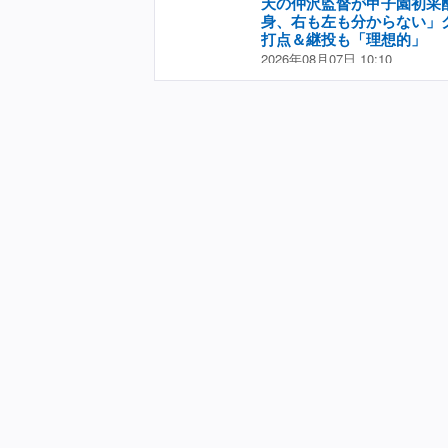
天の仲沢監督が甲子園初采
に押井のタイムリーを放って１
身、右も左も分からない」
陣が粘ることができず、突き放
打点＆継投も「理想的」
で好機を作るも、東海大甲府の
2026年08月07日 10:10
ことができなかった。 鶴岡東
「全国高校野球選手権・１回戦
会から出場３大会連続で初戦を
東」（７日、甲子園球場） 東
以来となる初戦敗退となった。
り、夏は１１年ぶりの初戦突破
つを終えた選手たちは大粒の涙
で活躍した元プロ野球選手の仲
バー外の３年生と全ての応援し
となった。 初回から積極的に
いう気持ちだった」と明かした
から田中三、伊沢の連続適時打
があった、守備でも勢いのある
を奪った。１点差に迫られた五
いた。
イムリー。七回には田中颯のタ
ンアップが全員打点を記録した
５回２失点でしっかりとゲーム
エース・村尾が鶴岡東に反撃を
は２００８年度ドラフト６位で
から楽天でプレーした。２０２
の後を受けて母校の監督に就任
なった。 試合後の勝利監督イ
いつも通りのバッティング、守
をつけてやってくれた」と語っ
強くできているというか、追い
ている。大きな一本だった」と
「村尾がいつでもいける準備が
ができた」と言う。 初采配で
もわからないので、いつも通り
ように。選手達も県大会と同じ
す」と明かしていた。