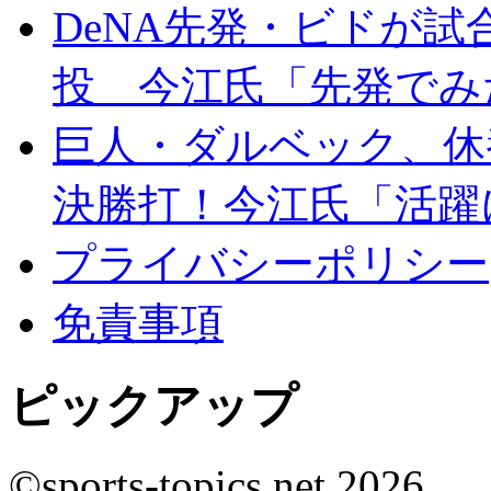
DeNA先発・ビドが試
投 今江氏「先発でみ
巨人・ダルベック、休
決勝打！今江氏「活躍
プライバシーポリシー
免責事項
ピックアップ
©sports-topics.net 2026