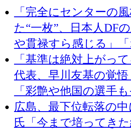
「完全にセンターの風
た“一枚”、日本人D
や貫禄すら感じる」「
「基準は絶対上がって
代表、早川友基の覚悟
「彩艶や他国の選手も
広島、最下位転落の中
氏「今まで培ってきた