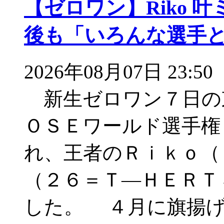
【ゼロワン】Riko 
後も「いろんな選手
2026年08月07日 23:50
新生ゼロワン７日の
ＯＳＥワールド選手権
れ、王者のＲｉｋｏ（
（２６＝Ｔ―ＨＥＲＴ
した。 ４月に旗揚げ