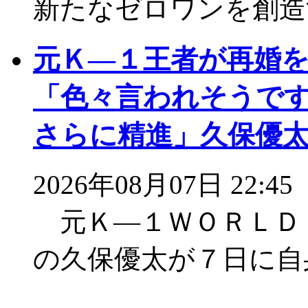
新たなゼロワンを創造
元Ｋ―１王者が再婚
「色々言われそうで
さらに精進」久保優
2026年08月07日 22:45
元Ｋ―１ＷＯＲＬＤ
の久保優太が７日に自