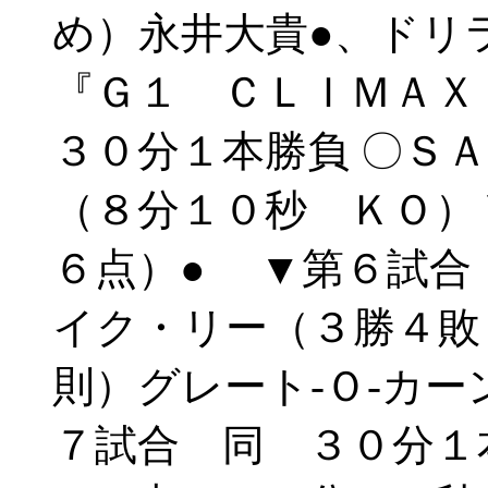
め）永井大貴●、ド
『Ｇ１ ＣＬＩＭＡ
３０分１本勝負 〇Ｓ
（８分１０秒 ＫＯ）
６点）● ▼第６試合
イク・リー（３勝４敗
則）グレート‐Ｏ‐カ
７試合 同 ３０分１