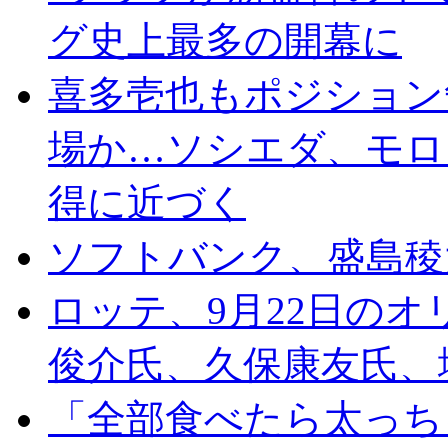
グ史上最多の開幕に
喜多壱也もポジション
場か…ソシエダ、モロ
得に近づく
ソフトバンク、盛島稜
ロッテ、9月22日の
俊介氏、久保康友氏、
「全部食べたら太っち