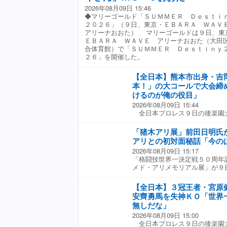
４・２７横浜ＢＵＮＴＡＩ大会
トンの大冒険 １５分１本勝負
て、選手の皆さんはもちろん、
出す。顔に簡易ペイントを施し
2026年08月09日 15:46
して以来、２年４か月ぶりの対
９秒 城門突破→エビ固め）
兄や観戦にお越しいただいた皆
大岩は強烈なキックを連発され
◆マリーゴールド「ＳＵＭＭＥＲ Ｄｅｓｔｉ
岩谷がＳａｒｅｅｅに勝利。以
１５分１本勝負 〇越野ＳＹＯ
催の疲れも吹き飛ぶぐらいの達
勢の大岩は、ＦＢＳ（串刺しブ
２０２６」（９日、東京・ＥＢＡＲＡ ＷＡ
移籍したが、団体が変わっても
（１２分１７秒 ライナー・ス
った。 野上真司オーナーは「
イキックを浴びてしまう。それ
アリーナおおた） マリーゴールドは９日、東
マッチを待望してきた。 注目
奈青、ザ・レディＡＩ● ▼シ
め、ゲストチャンピオンの皆さ
デスロール（変型ドラゴンスク
ＥＢＡＲＡ ＷＡＶＥ アリーナおおた（大田
岩谷を先発に指名したが弓月が
負 〇南小桃（６分０７秒 ジ
すごい』と感心していました。
は執ようなＴＭクラッチ（変型
合体育館）で「ＳＵＭＭＥＲ Ｄｅｓｔｉｎｙ
先制。Ｓａｒｅｅｅもエルボー
ルド）ハミングバード●
ようなスーパースターがこの中
を奪ってみせた。 これで勝ち
２６」を開催した。
した。Ｓａｒｅｅｅが彩羽にタ
て楽しみにしています」と期待
に生き残った大岩は「俺は最後
ン。彩羽と打撃の応酬を経てつ
たぞ。お前は途中まで俺の腕、
ップした。 Ｓａｒｅｅｅのエ
【全日本】熊本市出身・吉
ロになって逃げたな。怖かった
岩谷はダイビングボディープレ
本！」の大コールで大会締
最後まで俺と正々堂々戦おうや
防を展開した。さらにＳａｒｅ
けるのが俺の役目」
は今日、一点攻めやめてピエロ
りをたたき込めば、弓月が彩羽
日のように俺はこれからも自分
2026年08月09日 15:44
き刺すなど激闘に発展した。 
こだわりをのぞかせていた。
全日本プロレス９日の後楽園
ールキックからサソリ固めで捕
スティバル ２０２６」が開幕
面へのドロップキックを連発し
世起（３８）がＭＵＳＡＳＨＩ
「猪木アリ展」前田日明氏
ップキックを突き刺し逆転。さ
ーちゃん対決」を制し、勝ち点
アリとの初対面秘話「今の
ｅｅへトペを敢行した。弓月が
良しコンビで、アジアタッグ王
で追撃した。 それでも「スパ
2026年08月09日 15:17
年大みそかの代々木大会でベル
連係で逆襲すると、Ｓａｒｅｅ
「格闘技世界一決定戦５０周年
張大会のスペシャルシングルマ
プで弓月を追い込んだ。目まぐ
メド・アリメモリアル展」が９
勝利した。そして３月２０日の
が裏投げで弓月を投げ捨てると
ホテルでスタートした。メディ
この日のメインで、両者はス
式パワーボムで彩羽にたたき付
さんの弟子でレジェンドの藤波
岡が場外のＭＵＳＡＳＨＩにケ
【全日本】３冠王者・宮原
ー。今度は弓月が孤立し最後は
７）、初代タイガーマスク（佐
チトペコンヒーロで反撃される
安齊勇馬を失神ＫＯ「世界
を沈め、勝利を飾った。 マイ
氏（６７）が集結し、伝説の一
が続く中、終盤に吉岡がラリア
無しだな」
弓月の髪の毛をつかんで「もっ
ロレスＮＷＦ世界王者の猪木と
ＡＤＥ ＩＮ ＪＡＰＡＮで畳
ってやるよ」とゲキを飛ばすと
2026年08月09日 15:00
者のアリは１９７６年６月２６
ラッシュドライバーでＭＵＳＡ
と岩谷麻優なんだよ、やっと捕
全日本プロレス９日の後楽園
１５ラウンドを戦い引き分けた
後、マイクを握った吉岡は「開