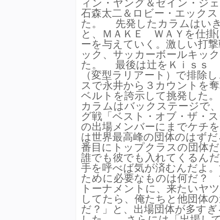
ィン・ヤング＆ゼイン・ジェ
石森太二＆ロビー・エックス
た。 先発したカラムはい
と、ＭＡＫＥ ＷＡＹを仕掛
ーを与えていく。激しい打撃
ック、サッカーボールキック
た。 最後は辻をＫｉｓｓ 
（変型ラリアート）で排除し
スで永井から３カウントを奪
ベルトを誇示して挑発した
カラムはバックステージで、
グ戦「ベスト・オブ・ザ・ス
の出場メンバーにまでケチを
は世界最高峰の団体のはずだ
番目にトップクラスの団体だ
誰でも彼でも入れてくるんだ
手を呼べば気が済むんだよ。
ために必要なものは何だ？ 
トーナメントに、来たいヤツ
してたら、俺たちと他団体の
だ？」と、出場団体が多すぎ
した。 さらには「出場し