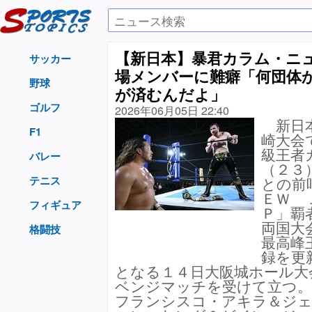
【新日本】暴君カラム・ニュ
サッカー
場メンバーに難癖「何団体
野球
が済むんだよ」
ゴルフ
2026年06月05日 22:40
新日本
F1
崎大会
級王者
バレー
（２３
テニス
との前
ＥＷ 
フィギュア
Ｐ」覇
両国大
格闘技
最高峰
録を更
となる１４日大阪城ホール大
ベンジマッチを受けて立つ。
フランシスコ・アキラ＆ジ