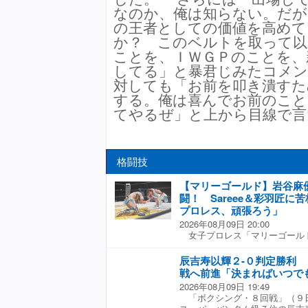
なのか、俺は知らない。だが
の王者としての価値を高めて
か？ このベルトを取って以
ことを、ＩＷＧＰのことを、
してる」と暴君じみたコメ
対しても「お前を叩き潰すた
する。俺は喜んでお前のこと
てやるぜ」と上から目線で言
格闘技
【マリーゴールド】岩谷麻
闘！ Sareee＆彩羽匠に
プロレス、頑張ろう」
2026年08月09日 20:00
女子プロレス「マリーゴール
谷麻優とビクトリア弓月が「ス
ｅｅｅ＆彩羽匠（マーベラス）
辰吉寿以輝２-０判定勝利
た。 岩谷と弓月は試合中の負
戦へ前進「決まればいつで
場を強いられた。４か月ぶりの
2026年08月09日 19:49
グを結成し、いきなり最強外敵
「ボクシング・８回戦」（９
弓月がドロップキックでＳａ