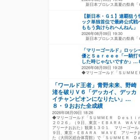
ュ）の２人のおかげでそう思え
新日本プロレス真夏の祭典「
じゃねえのか。しっかりしてく
ろう」と笑顔。弓月と控室へ引
崎大会のＡブロック公式戦で、
していた。
鷹木信悟（４３）との「Ｕｎｂ
【新日本・Ｇ１】連覇狙う
同門対決を制し４勝目を挙げた
ック単独首位で最終公式戦
怒とうの猛攻にさらされた。Ｃ
ももう負けられへんねん」
ドロップキック）をカウンター
2026年08月09日 19:30
されたＩｃｅは、バーニングド
新日本プロレス真夏の祭典「
ンバーと窮地の連続。それでも
崎大会のＡブロック公式戦で、
だけは阻止し、得意の打撃戦に
Ｅ ＴＡＫＥＳＨＩＴＡ（竹下
合戦からエルボーを浴びながら
「マリーゴールド」ロッシ
Ａ（３８）を下し６勝目を挙げ
応酬からのヘッドバットは相打
優とＳａｒｅｅｅ「一騎打
ール大会のＮＪＰＷ ＷＯＲＬ
トを打ち合い鷹木をダウンさせ
した時じゃないですか」…
ＡＮＡＤＡとの早期再戦は、互
アタック「Ｈｅａｒｔｌｅｓｓ
2026年08月09日 19:28
同士による高度な読み合いとな
すでにブロック突破の可能性
◆マリーゴールド「ＳＵＭＭＥ
ァイヤーからラウンディングボ
鷹木からの勝利の価値は計り知
６」（９日、東京・ＥＢＡＲＡ
ワガママを決めて反撃。オコー
りスペシャルやな、オイ。きつ
た）観衆１３０１ マリーゴー
ｕｌｌ Ｅｎｄ（変型飛龍裸絞
「ワールド王者」青野未来、野崎
剋上、番狂わせがあるのもＧ１
ＲＡ ＷＡＶＥ アリーナおお
け、人でなしドライバーからぶ
やろ」とニヤリ。 最終公式戦
渚を破りＶ６「デッカイ、デッカ
「ＳＵＭＭＥＲ Ｄｅｓｔｉｎ
けた。 レイジングファイヤー
洋央紀と激突する。「やっぱり
メインイベントでマリーゴー
イチャンピオンになりたい」…
デッドフォールを狙われたが、
ＯＳＨＩ―ＨＡＳＨＩ、真壁（
王者・青野未来が野崎渚を破り
ルを発射。そのまま一気にレイ
したらよ、その世代が一番ハイ
８・９おおた全成績
セミファイナルのスペシャルタ
３カウントを奪った。 この日
業界入るまで見とったヤツらだ
2026年08月09日 18:26
もに欠場していたスーパーフラ
藤洋央紀に３敗目を喫したため
でしょうがない。一緒にプロレ
◆マリーゴールド「ＳＵＭＭＥＲ Ｄｅｓｔｉ
リア弓月が復帰。Ｓａｒｅｅｅ
岩陵平との最終公式戦（１２日
目を輝かせていた。 一方の鷹
２０２６」（９日、東京・ＥＢＡＲＡ ＷＡ
シュ」に敗れたがずば抜けた試
た。「公式戦はあと一つ…大岩
ク突破は絶望的となった。
アリーナおおた）観衆１３０１ マリーゴール
力を見せつけた。 １月、５月
トップでももう負けられへんね
９日、東京・ＥＢＡＲＡ ＷＡＶＥ アリーナ
大会。観衆は１３０１人で１・
で追いかける大岩に宣戦布告し
た（大田区総合体育館）で「ＳＵＭＭＥＲ Ｄ
はなかったが、前回５・２９の