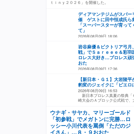
ｔｉｎｙ２０２６」を開催した。
から若干プラスとなった。 大
山岡聖怜、田中きずな、橘渚の
４両国国技館大会から復帰する
ディアマンテジムがスパー
しいショーの始まりだと思いま
催 ゲストに田中恒成氏ら
団体なんで、マリーゴールドは
「スーパースターが育って
ら始まると思っているんで、ま
て」
っています」と総括した。 第
初参戦したが、今後について「
2026年08月09日 18:06
がかかると思ったんじゃないで
ディアマンテボクシングジム
があったんで。ある意味、劇薬
ー・イベントホールでスパーリ
岩谷麻優＆ビクトリア弓月
かなと思います。日常ではね
ズ・ジュニアボクシングフェス
戦」でＳａｒｅｅｅ＆彩羽
岩谷と弓月について「ブランク
ＢＯ（世界ボクシング機構）の
ロレス大好き…プロレス頑
きは意外とよかった」と評価し
ープログラムの一環として行わ
おた
再戦を熱望したが一騎打ちは「
が集まり、全５８試合を行った
2026年08月09日 17:36
か」と明かし「熟しているんで
真司オーナー、奈々会長夫妻が
◆マリーゴールド「ＳＵＭＭＥ
た。お互いの思惑がある。思惑
子どもたちが大きな舞台でボク
６」（９日、東京・ＥＢＡＲＡ
【新日本・Ｇ１】大岩陵平
ないですか」とほほ笑んだ
けたことをきっかけに始めた。
た） マリーゴールドは９日、
▼マリーゴールド・ワールド選
や一般のボクシングファンが自
豹変のジェイクに「ピエロ
Ｅ アリーナおおた（大田区総
（１８分４１秒 ラリアット→
たいとの思いで開催している。
2026年08月09日 16:53
Ｒ Ｄｅｓｔｉｎｙ２０２６」
● ▼岩谷麻優＆ビクトリア弓
開催し、１１回目を迎えた。 
新日本プロレス真夏の祭典「
ナルのスペシャルタッグマッチ
タッグマッチ ３０分１本勝負
者の田中恒成氏、元女子世界ミ
崎大会のＡブロック公式戦で、
がＳａｒｅｅｅ、彩羽匠の「ス
（１９分１３秒 裏投げ→片エ
子さん、元ＷＢＯ女子世界ミニ
ク・リー（３７）から５勝目を
で対決した。 スーパーフライ
ア弓月● ▼ツインスター選手
美子さん、元ＷＢＯアジア・パ
年９月から２４年７月までノア
ウナギ・サヤカ、マリーゴールド
骨折で４・１１大阪大会を最後
者チーム・天麗皇希、〇後藤智
王者の冨田大樹氏が来場。大会
３年１０月まで同団体最高峰の
ジン帯損傷で４・１９札幌大会
チーム・心希●、山粼裕花 ▼
にアドバイスを送った。 野上
「初参戦」でメガトンに完勝…ロ
いたジェイクは、ノア時代の入
７・３０後楽園ホール大会で８
０分１本勝負 挑戦者チーム・
せていただき、毎年参加いただ
何やら両者の思惑が交錯する公
ッシー小川代表を罵倒「ただのジ
明。弓月と組んで「スパーク・
瀬戸レア（１５分０５秒 リバ
だけるイベントとなり、われわ
足へ集中砲火を浴びせていった
た。 岩谷とＳａｒｅｅｅは、
イさん」…８・９おおた
王者チーム・桜井麻衣●、翔月
た。ゲストチャンピオンの皆さ
イクを鉄柱に激突させると、一