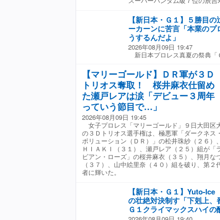
スーパーバンタム級７位の辰吉
谷もＳａｒｅｅｅと激しいエル
が２−０（７６-７６、７７-７
月のアシストからフロッグスプ
ーの豊永太我（２１）＝ウォズ
を見せつけた。 互いに一歩も
【新日本・Ｇ１】５勝目の
挑戦に向けて一歩前進した。 
１５分過ぎ。リングに孤立した
ーカーンに苦言「本業のプ
めるなど好発進したが、粘る相
ボム、Ｓａｒｅｅｅからダイビ
うするんだよ」
いまま最終回のゴングを聞いた
けられ、悶絶。カバーは岩谷の
2026年08月09日 19:47
せたが、倒すことに力が入りす
く。弓月がＳａｒｅｅｅから裏
新日本プロレス真夏の祭典「
戦した父の元ＷＢＣ世界バンタ
がカットし難を逃れた。 反撃
崎大会のＡブロック公式戦で、
目すぎる。もっと遊びの部分が
に張り手を決め、彩羽に雪崩式
太（３２）がグレート―Ｏ―カ
２４年１２月の東洋太平洋王
【マリーゴールド】ＤＲ軍が３Ｄ
試みたが、耐えられて逆に雪崩
デビュー戦の相手と酷似した
ル挑戦を目指す。「今日の内容
れた。それでも代わった弓月が
トリオス奪取！ 桜井麻衣仕留め
イス攻撃をはじめとしたラフフ
ればいつでもやります」と決意
アロー（変型横回転式横十字固
ジーンブラスターもレフェリー
た瀬戸レアは涙「デビュー３周年
代からの後援組織の林英明会長
レックスをさく裂。一気に流れ
攻撃からエリミネーターを狙わ
は涙を流し「父からずっとお世
カバーは彩羽にカットされ、３
っていう節目で…」
り返した辻は、再度ジーンブラ
試合はドローだったので今回は
救援も間に合わず、最後はＳａ
2026年08月09日 19:45
ターの王統流正拳突きで迎撃さ
寿以輝は２１戦１８勝（１０
マットに沈んだ。 試合後、マ
女子プロレス「マリーゴールド」９日大田区
トレンジのジーンブラスターを
戦６勝（１ＫＯ）３敗。
から弓月は「いいじゃん。もっ
の３Ｄトリオス選手権は、極悪軍「ダークネス
らにジーンブレスターを連発
を受けた。岩谷は「私の本命は
ボリューション（ＤＲ）」の松井珠紗（２６）
これで辻は勝ち点を１０に伸ば
やっと捕まえたよ。今日で終わ
ＨＩＡＫＩ（３１）、瀬戸レア（２５）組が「
ないだ。バックステージではこ
女子プロレス界のアイコン」と
ビアン・ローズ」の桜井麻衣（３５）、翔月な
オーカーンに対し「お前は何の
は試合を行った３人に感謝した
（３７）、山中絵里奈（４０）組を破り、第２
だ？ 好きなアニメのためか
れすぎて今のＳａｒｅｅｅが言
者に輝いた。
なんでもいいけど、本業のプロ
た」とスルー。「覚えてないか
よ」と苦言。最近のオーカーン
けていない」と強がった。一方
ロレスよりも二次元コンテンツ
【新日本・Ｇ１】Yuto-I
め、この３人のレベル、この３
堂々と公言していたが「お前、
見せる。またその日が来たら戦
の壮絶対決制す「下剋上、
エンサーだかアンバサダーだか
せます」と飛躍を誓った。 バ
Ｇ１クライマックスハイの
よ、プロレスもちゃんとやれよ
ロレスやっぱり大好きだなって
2026年08月09日 19:40
上でアンバサダーやらインフル