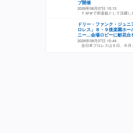
ブ開催
ライバルたちとの激闘を物語る
2026年08月07日 15:13
「名古屋猪木展」では、レジェ
ＦＭＷで邪道姫として活躍し
トも予定され、１５日の新日本
（５６）が、自身のＹｏｕＴｕ
島聡を相手に引退試合を行う天
ンネル」を更新。「工藤めぐみ
ら「名古屋引退報告会」と題し
ドリー・ファンク・ジュニ
説〜」（１０月１７日、東京・
を開く。引退したばかりの猛牛
ロレス」８・９後楽園ホー
藤ＧＭ、キューティー鈴木、豊
らに２９日には武藤敬司、３０
ニー…会場ロビーに献花台
ニライブ開催を発表した。 工
波辰爾、９月５日には前田日明
2026年08月07日 10:44
ャパン女子プロレスからＪＷＰ
周年の初代タイガーマスク（佐
全日本プロレスは６日、今月
と団体は違えど、３人は１９９
弟子たちによるサイン会＆トー
米のプロレス界でトップレスラ
イドル的人気を誇った。それぞ
界ヘビー級王者でＰＷＦ会長の
画内では３人で昔話に花を咲か
さんの追悼式を８・９後楽園ホ
「３人で一緒に何かやらないで
た。 全日本プロレスは「ドリ
かしむ中で、「１０月１７日、
んを偲び、追悼の意を込めまし
の時代をもう１回楽しんでくだ
サマーアクションウォーズ２０
のプロレスファンのみなさんに
いて、追悼式及びドリー・ファ
すんで』みたいな。歌とか歌い
台の設置を行います」と発表し
かば強引に「ミニライブ」開催
前１１時１０分からリング上で
い鈴木と豊田だけに、ためらい
ーに設置する。献花について「
一緒に戦った２人と、ぜひご一
ルコール類、飲料など）はお断
０周年を一緒にお祝いできたら
了承ください」と告知していた
歌手としてＣＤデビューを果た
９年１１月に日本プロレスで初
０周年を迎えることから「私の
が１９７２年１０月に「全日本
すか」と受諾し、全女時代の後
弟のテリーさんとリング上では
た。 これにより１０・１７「
は外国人レスラーを招聘するブ
とリングで戦った鈴木、豊田の
大な貢献を果たした。２０１３
ャルユニットを組み、ミニライ
今年で旗揚げ５４年を迎えた王
プロレス大会では定番だった「