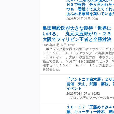
いる。都内で７日に行われた会
中。右目付近には６日後楽園大
ＮＳで報告「色々言われそ
ービス「レッスルユニバース」
しいあざがあった。しかし、竹
つも一番近くで支えてくれ
ことを宣言し「私も１週間（無
そんなものはないです。Ｇ１は
あふれる家庭を築いていき
（加入が）まだの方はぜひ１週
僕にとっても別の特別なものな
2026年08月07日 20:01
ていただいて、一緒にこの８月
は迎えたいと思います」と超人
初代Ｋ−１ウェルター級世界王
しょう。そして私が見事、踏み
の武知は「まさか世界のＴＡＫ
８）が７日、「【ご報告】」と
だければ」とすでに負けを見越
亀田興毅氏が大きな期待「世界に
で、両国でできるとは思ってい
「色々言われそうですが…私事
ひょうと意気込んだ。 ＤＤＴ
いただけたことに感謝の気持ち
いける」 丸元大五郎が９・２３
させて頂いた１０代女性の方と
うな斬新なプロレスに興味を持
ださる方、見に来てくださる方
大阪でフィリピン王者と全勝対決
告した。 赤い薔薇の花束をプ
らには１０月に開幕する「スー
じゃないかと思われていると思
婚約指輪を薬指につけた手を握
（ＳＪＴＬ）」のパートナーに
人生をかけて勝ちにいきたいと
2026年08月07日 16:51
ーからは「おめでとうございま
なり「丸刈りブラザーズ、マル
ボクシング元世界３階級王者でボクシングイ
などと祝福コメントが寄せられ
っていければ。その前に良い踏
ト３１５０ＦＩＧＨＴファウンダーの亀田興毅
下の通り。 【ご報告】 色々言
す」と野望を口にした。 一方
（３９）が７日、大阪市浪速区の西日本ボクシ
が、以前からお付き合いさせて
に変えた須見は「まずはタイト
協会で会見し、９月２３日に住吉区民センター
いたしました。 いつも一番近
サル防衛して、良い踏み台にな
催する「３１５０ＦＩＧＨＴ １１」の追加カ
に、笑顔あふれる家庭を築いて
応じた。フォトセッションでは
を発表した。
家としても一人の男としてもさ
で襲い掛かる場面も。注目の一
で、生温かく見守っていただけ
「アントニオ猪木展」２６
援よろしくお願いいたします！
開催 天山、武藤、藤波、
イベント
2026年08月07日 15:52
プロレス界のスーパースター
（享年７９）の足跡をたどる「
展」が、２６日から９月７日ま
１０・１７「工藤めぐみ４
れる。豪華ゲストによる特別イ
藤、キューティー鈴木、豊
同展では猪木さんが実際に試