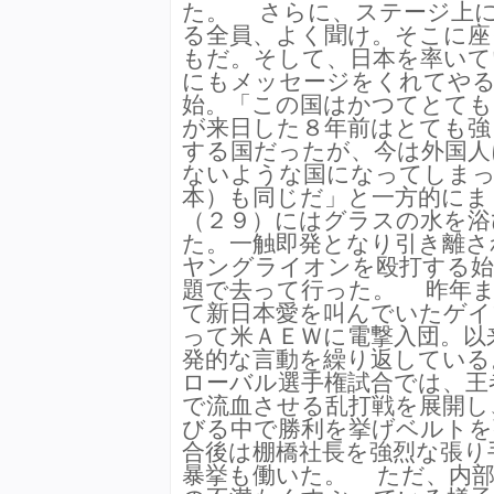
た。 さらに、ステージ上
る全員、よく聞け。そこに座
もだ。そして、日本を率いて
にもメッセージをくれてやる
始。「この国はかつてとても
が来日した８年前はとても強
する国だったが、今は外国人
ないような国になってしまっ
本）も同じだ」と一方的にま
（２９）にはグラスの水を浴
た。一触即発となり引き離さ
ヤングライオンを殴打する始
題で去って行った。 昨年ま
て新日本愛を叫んでいたゲイ
って米ＡＥＷに電撃入団。以
発的な言動を繰り返している
ローバル選手権試合では、王
で流血させる乱打戦を展開し
びる中で勝利を挙げベルトを
合後は棚橋社長を強烈な張り
暴挙も働いた。 ただ、内部