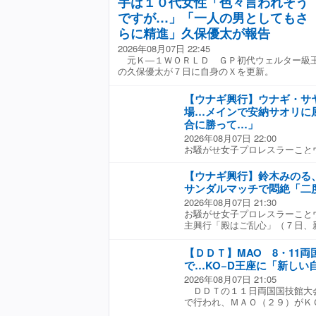
手は１０代女性「色々言われそう
８で突破。過去５度の優勝を誇
ング式のメテオラをヤスに決め
ｏは「正直、女子で盛り下がっ
の無敗で勝ち上がった弾丸戦士
ですが…」「一人の男としてもさ
「余所者」としてはゼロワン初
ったけど、不安に思った自分が
５月２日の浦安大会ではタッグ
バックステージでは「ゼロワン
かった。ゼロワンのお客さん、
らに精進」久保優太が報告
が、試合前の握手を拒否して並
やろうが関係ないよ。点と点が
王座防衛に安堵の表情だ。 一
2026年08月07日 22:45
田中のホームリングとあって
そいままで終わるのか、ぶっと
の真白優希が負傷で無期限の欠
元Ｋ―１ＷＯＲＬＤ ＧＰ初代ウェルター級
ールが起きるなど中嶋にはアウ
たち次第だぞ」と、今後の参戦
「右小指マレット骨折」を負い
の久保優太が７日に自身のＸを更新。
うように得意のキックを連発す
上で「われわれはいつでもＲｅ
とになった。現在の所属では稼
の脚に照準を絞って攻め立てた
ネバーエンディングストーリー
王者の責任は重くなる。 Ｒｉ
スピードは封じられていく。 
っていた。
ベルトを守り続けることを誓っ
【ウナギ興行】ウナギ・サ
ング式ＤＤＴをくらって劣勢を
向けて「もっともっといろんな
場…メインで安納サオリに
されるが、スーパーフライを決
どんどん名を挙げてきてほしい
合に勝って…」
スターで放り投げた。白熱の攻
ける」と戦う王者を宣言してい
2026年08月07日 22:00
エルボーの壮絶な打ち合いに。
お騒がせ女子プロレスラーこと
ント２でしのいだ中嶋は、スラ
自主興行「殿はご乱心」（７日
て強烈な右の張り手一発。最後
リ（スターダム）に敗北を喫し
こん身のノーザンライトボムを
【ウナギ興行】鈴木みのる
場という過酷なスケジュールの
２月末の初参戦から約５か月
サンダルマッチで悶絶「二
設けられた。リングで「ライフ
めて「火祭り刀」を手にした。
2026年08月07日 21:30
を中断してウナギにとって有利
ランブル」を制した黒潮ＴＯＫ
お騒がせ女子プロレスラーこと
できるのだ。 試合は、序盤か
木場１ｓｔＲＩＮＧ大会での一
主興行「殿はご乱心」（７日、
た。ゴングと同時にジャーマン
らもこれを受諾。最後は「ＩＧ
ルマッチが行われ、ハートリー
ナーからのミサイルキックを３
介社長から許可を得ているんで
に勝利した。 この日の第３試
がれないほどのダメージを負っ
【ＤＤＴ】MAO 8・11
さんの代名詞「１、２、３、
は、ジャクソン、青木真也、鈴
イフライン使いや。無理やろ、
バックステージでは「俺は歴史
で…KO−D王座に「新しい
ギ、ＳＡＫＩ組と対戦。全員が
た。 しかし「私は、８月１６
いるのか、リング上で考えた。
2026年08月07日 21:05
た場合は５カウント以内に履か
園大会）、安納とタッグベルト
歴史、いいものはある。だけど
ＤＤＴの１１日両国国技館大
行われた。 試合は開始早々、
とこでライフラインなんか使っ
ね。そのために俺はこの火祭り
で行われ、ＭＡＯ（２９）がＫ
な展開となった。一切動く気配
ルボーを打ち込み、腕十字固め
と初Ｖの喜びを語った。 さら
希（３０）への必勝を誓った。
ナギと青木が対峙。「ＲＩＺＩ