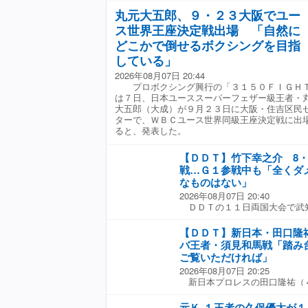
両者は顔面へのビッグブーツや
王こと故・橋本真也さんの名言
「このベルトを取ることによっ
と威勢よく出たはいいものの、
丸元大五郎、９・２３大阪でユー
い、両者一歩も譲らない展開を
挙げ、「初出場、初優勝、初火
代あったんだよっていうのを残
ウナギも技を出すに至らない。
強烈なタイガースープレックス
初の破壊だ。この先どうなるか
ス世界王座決定戦出場 「自然に
で頑張ってきたことに対する一
休憩によるみのるのトークタイ
ドル（変形ローリング・ネック
い。だけど、この火祭り刀を持
と見据える。「俺と上野のこと
どこかで倒せるボクシングを目指
ど大騒ぎに。みのるのパイルド
カウントを奪われた。 試合後
す」と宣言。今後もゼロワンを
も良いです。みんな楽しんでく
となった。しかし、最後はジャ
試合ができそうなＯＺに行った
している」
造すると誓っていた。
ジを送った。 勝利すれば最高
ドライバーで沈め、３カウント
てた。シングルで勝った方が言
「僕が今まで無差別級に自分か
2026年08月07日 20:44
るは「こんなもん痛くもかゆく
のチャンスだった。本当はこの
は少なかったと思う。僕にとっ
プロボクシング興行の「３１５０ＦＩＧＨ
と思ってんじゃねえ！ ただな
巻こうね』って言いたかった」
由に動けなくなるんじゃないか
は７日、日本ユーススーパーフェザー級王者・
は言っておくよ。二度とやらね
と、安納から「当たり前や。私
で「今巻いても俺の足かせには
大五郎（大成）が９月２３日に大阪・住吉区民
えていった。
緒にベルト巻くぞ」と投げかけ
のベルトに吹き込めるんじゃな
ターで、ＷＢＣユース世界同級王座決定戦に出
は毎日、いろんなところでプロ
した。 一方の上野は「タイト
ると、発表した。
んなに来てもらって、プロレス
１か月、本当に楽しかった」と
きる力を与える。そんなプロレ
「ＭＡＯに勝って、ＫＯ−Ｄ無
【ＤＤＴ】竹下幸之介 8・
っています」とファンに約束。
ＤＤＴが東京ドームに行くまで
ャン！」と絶叫し、大会を締め
戦…Ｇ１参戦中も「全くダ
の夏を楽しみましょう」と笑顔
なものはない」
2026年08月07日 20:40
ＤＤＴの１１日両国大会で武
Ｈ）とのスペシャルシングルマ
Ｅ ＴＡＫＥＳＨＩＴＡ（３１
【ＤＤＴ】新日本・田口隆祐
語った。 新日本プロレス、Ａ
バ王者・須見和馬戦「踏み
選手として独自の道を切り開く
ご覧いただければ」
武知と初シングルに臨む。「こ
2026年08月07日 20:25
は先輩面する気もないし、胸を
新日本プロレスの田口隆祐（
海青という１人のレスラーと８
ル王者・須見和馬（２３）の踏
で向かい合いたいと思います」
田口はＤＤＴの１１日両国大
本マットでは真夏の祭典「Ｇ１
元Ｋ-１王者の久保優太が