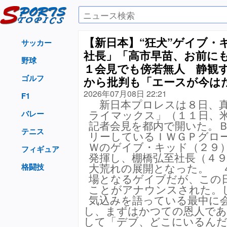
【新日本】“狂犬”ゲイブ・
サッカー
社長」「高市早苗、お前に
野球
１会見でも傍若無人 静観
ゴルフ
から批判も「エースが今は
2026年07月08日 22:21
F1
新日本プロレスは８日、真
ライマックス」（１１日、
バレー
記者会見を都内で開いた。
テニス
リーしているＩＷＧＰグロ
Ｗのゲイブ・キッド（２９
フィギュア
発揮し、棚橋弘至社長（４
大荒れの展開となった。 
格闘技
場となるゲイブだが、この
ことがアナウンスされた。
気込みを語っている最中に
し、まずはかつての恩人であ
して「デブ、どこにいるんだ