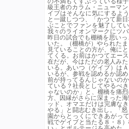
の不満もくすぶっている様子
級王者のカラム・ニューマン
イブはそんなに気にするよ
と一蹴しつつ、「かつて新日
ぶことでファンを魅了して
我々のライオンマークにツバ
昨日の試合でも棚橋を思いっ
いた。（棚橋が）やられたま
見ていることの方が、俺にと
てくる。お前はかつてエース
在だが、今はただの老人みた
いる。あいつ（ゲイブ）はＡ
いるが、参戦を認めるか認め
前が持ってるんじゃないのか
ている？社長としてやるべ
ゃないのか」と、棚橋を痛烈
方、因縁がさらに深まった海
ッド、オマエだけは完膚な
やる」と闘志むき出し。「怒
園からとっくにできあがって
戦でゲイブと当たる８・８）
い」とボルテージを高めた。