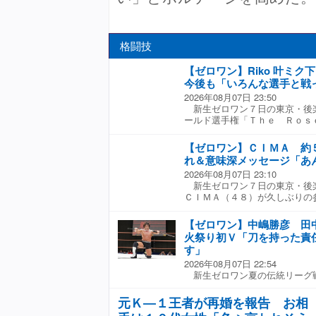
格闘技
【ゼロワン】Riko 叶ミク
今後も「いろんな選手と戦
2026年08月07日 23:50
新生ゼロワン７日の東京・後
ールド選手権「Ｔｈｅ Ｒｏｓ
ｏ（２７＝マーベラス）が叶ミ
を下して、初防衛に成功した。
【ゼロワン】ＣＩＭＡ 約
ン女子部「Ｒｏｓｅ」で、５月
れ＆意味深メッセージ「あ
ランブルを制して初代王者とな
2026年08月07日 23:10
りの王座流出となり、初防衛戦
新生ゼロワン７日の東京・後
叶が決定戦ランブルを勝って挑
ＣＩＭＡ（４８）が久しぶりの
外敵同士の王座戦となった。 
崇とのタッグ「余所者」で、ヒ
圧倒。ドロップキックを連発し
レンド・ジャック＆マンモス佐
イオンサルトからニーアタック
【ゼロワン】中嶋勝彦 田
皓太と、チーム対抗４ＷＡＹタ
い。王者もかつて叶と同じく堀
火祭り初Ｖ「刀を持った責
のゼロワン参戦は、２０２１年
Ｓに所属しており後輩のいいよ
す」
界ヘビー級王者・田中将斗に挑
叶が執念を見せてクロスボディ
2026年08月07日 22:54
った。 試合前からＣＩＭＡコ
プキック、ミサイルキックの猛
新生ゼロワン夏の伝統リーグ
ロップキックを放って健在ぶり
の打ち合いから、ソバットとバ
定戦（７日、東京・後楽園ホー
戦の相棒、大文字も奮闘して、
発目のムーンサルト弾こそかわ
が田中将斗（５３）を死闘の末
て叩きつけた。ＣＩＭＡがヤス
クをぶち込んで再びムーンサル
元Ｋ―１王者が再婚を報告 お相
Ｂブロックでエントリーした
グラリアートで救出。最後はＣ
めて、ベルトを守った。 ゼロ