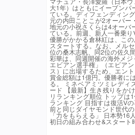
マチュア・長澤愛羅（日本ウ
大1年）はともにイーブンパ
ている。ディフェンディン
元の内田ことこが2オーバー
地元の小祝さくらは4オーバ
ている。前週、新人一番乗り
優勝がかかる倉林紅は、この
スタートする。なお、メルセ
位の桑木志帆、同2位の佐久
彩華は、同週開催の海外メジ
エビアン選手権」（エビアン
ス）に出場するため、エント
賞金総額は1億円。優勝者には
る。 ミネベアミツミレディ
ード 【最新】生き残りをか
リランキング順位 トップは
ランキング 目指すは復活Vの
前と同じダイヤモンド世代の
「力をもらえる」 日本勢16
初日の組み合わせ&スタート