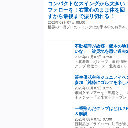
販売中）。豊富な知識を生かし
天候のため、12人のプレーが
を終えた山下美夢有が帰国 き
花火大会」に足を運び、束の間
ーで上位64人を決定。その後
コンパクトなスイングから大きい
ワイドボディに対抗すべく、日
など活躍の場を広げている。 パ
【写真】キレイに伸びている松
で「バースデーディナー？」 
新垣比菜、吉本ひかると妹のあ
準決勝までが18ホール、決勝は
たシーマ。まさに高級車合戦の時
フォローを！右重心のまま体を回
刺しドリル” アッパー軌道で
ごすぎる 日本勢は松山英樹、
よ！」小祝さくらが大量のお菓
った。音頭を取ったのは小祝。「
杏奈 プロフィール＆戦績 廣
ク ?1988年?】クラウンの弟
【大西翔太のHOTSHOT】 木戸
の4人が出場。松山は1イーグル
すから最後まで振り切れる！
が）出てきて、すごく綺麗だな
績 渋野日向子からは「ご飯を食
ンとともにマークもバブルを彩
練習 ヘッドの入りが良くなり
「65」で回り、5アンダー・暫
ープンウィークだったので、こ
女子アマ制覇・馬場咲希ってこ
弟分的な位置づけではあったが
2026年08月07日 08:00
「距離感を育めます」【大西翔太
田は17番を終えて2アンダー・
と、抽選に申し込んで見事に当
（笑）」馬場咲希の素顔が見え
のではなく、独自路線を貫くこと
世界の一流プロのスイングはお手本中のお手本
練習で使うスティックはなんの
ダー・暫定73位タイ。久常は3
で行くことも、以前から計画し
問一答】 石川遼も馬場咲希を
ヒットとなった。 エンジンは全
「手元が浮かずに下半身の力を
なっている。9アンダー・暫定
ムには、メンバーが浴衣姿で映
「本当にすごいのひと言」
きの方なら「ハイメカツインカ
HOTSHOT】 河本結がボー
ス・ティーガラ、ベンジャミン
しそうな雰囲気が伝わってくる
ず。ツインターボやスーパーチ
ライサー必見「下半身主体のス
が8アンダーの暫定2位タイに
久しぶりだったので、すごく楽
好きの心もくすぐったし、若者
不動裕理が故郷・熊本の地
【大西翔太のHOTSHOT】 
ング70位の21歳、ジャクソン
さ一転、帰りは大渋滞にはまり
なるものも発生。 ボディカラー
見ない？「カップの意識でスト
いな」 被災地を思い過去
ー・暫定37位タイ。同75位で
のはすごく過酷だなぁ」と、最
となったスーパーホワイトが定
翔太のHOTSHOT】
ソン・デイ（オーストラリア）は
2026年08月07日 07:50
た。今大会のコースから車で1
として、クレスタ、チェイサー
出遅れた。賞金総額は850万ドル
＜北海道meijiカップ 事前情
り、まさに超地元大会。ジュニ
いて、全盛期には3モデルで月販
者には153万ドル（約2億400
クラブ 島松コース（北海道）◇6
コースはよく知り尽くしている。
【日産 セドリック/グロリア ?1
終えてポイントランキング70位
ー50勝を挙げている不動裕理が
るが、「このコースはすごく難
サルーン、その名はグランツー
のプレーオフシリーズ初戦に進
発生した最大震度7の地震に悲痛
な」と首をかしげる。「アゲン
になるのがセドリックとグロリア
笹生優花主催ジュニアイベ
権 リーダーボード 最新！ 米
真】爆発事故で倒壊したイオンモ
ると思うので、フォローのホー
呼ばれる7代目（グロリアは8
参加「純粋にゴルフを楽し
きスター候補やメジャーハンタ
震から10年が経ち、再び大き
れば」と道筋を描きながら、地
で開発費が潤沢で、実際にクル
い、当落線上の大物選手は？ 
2026年08月07日 07:15
「（地震が）来るとは思わない
介） 北海道meijiカップ 組
た。 メカニズムにこだわるのも
松山英樹が結婚を伏せていた理
米国女子ツアーを主戦場とし、
た。「みんな一生懸命、毎日を
つねダンスを踊る小祝さくら 
快な走りが楽しめたし、さらに
子メジャー「全米女子オープン
合を精一杯やりたい」と、被災
成績 小祝の現在地は？ 女子ポ
ンツーリスモも人気だった。 
日からの2日間、ジュニアイベント
臨む。今大会では08年、10年
ツアー 賞金ランキング
ばなかったが、次の8代目、Y3
GREET〜5周年記念イベント
「いつの話ですか（笑）。生ま
一番飛んだクラブはどれ？
た。トヨタと日産が真っ向勝負
ブ（茨城県）で開催。今回は、
笑う。「今年は芝も生き生きと
＆解説
【ホンダ NSX ?1990年?】
子ツアー通算1勝の宮里美香、
っている」と、よく知るコース
が積めなきゃダメ? バブル時代
2026年08月07日 07:00
中継でラウンドリポーターを務
レギュラーツアー出場はこれで
なった。それゆえ、クルマに求
新製品はドライバーに注目が集ま
た。 【写真】軽快なトークでジ
「ワールドレディスサロンパス
ッグが積めることが至上命令と