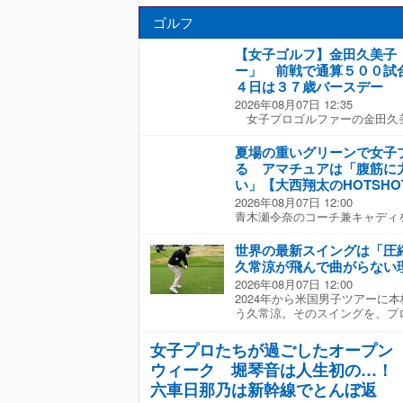
ゴルフ
【女子ゴルフ】金田久美子
ー」 前戦で通算５００試
４日は３７歳バースデー
2026年08月07日 12:35
女子プロゴルファーの金田久
日夜に自身のインスタグラムを
通算５００試合出場を達成した
夏場の重いグリーンで女子
の前試合、大東建託いい部屋ネ
る アマチュアは「腹筋に
の出場となり、６７位で終えて
い」【大西翔太のHOTSHO
の出場だったみたいで。プロ１
2026年08月07日 12:00
す」と驚きの表情の絵文字を添
青木瀬令奈のコーチ兼キャディ
のフジサンケイレディスで初優
な選手や注目選手の強さのヒミ
菱電機レディスで２勝目を挙げ
行など現場からのホットな情報
続けられているのはサポートし
世界の最新スイングは「圧
続く夏のゴルフで賢いマネジメ
本当に。ありがとうございます
久常涼が飛んで曲がらない
がり3ホールに強くなるアイテム
た。 今月１４日に３７歳を迎
2026年08月07日 12:00
のゴルフ場は天候の関係でグリ
ったゴルフが最近は楽しいか
2024年から米国男子ツアーに
は仕方のないこと。芝が元気に
ゴルフとの向き合い方もだいぶ
う久常涼。そのスイングを、プ
ある。女子プロたちがどんな工
し？頑張りたいなと思ってます
析。アマチュアが参考にしたい
アはどんな対策が必要か大西コ
た。 前週は試合がなく、今週
た。 【連続写真】ダウンでボ
た。 「夏場の重いグリーンは
女子プロたちが過ごしたオープン
ｉｊｉカップに出場。前日に「
トで打つ 久常涼の300ヤード
経験していると思います。カッ
何試合出られるのかなぁ」とつ
ウィーク 堀琴音は人生初の…！
のスイングを見ていると、時代
と思うと逆に大オーバーなんて
て３アンダーの２位でプレーし
ます。80年代、90年代に活躍
六車日那乃は新幹線でとんぼ返
は普段と違うストロークや感覚
うな選手と、今のPGAツアー