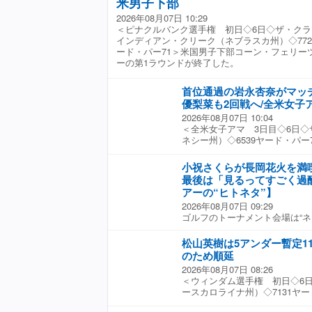
米男子下部
なく、フェアウェイを左、セン
写真19連発！（全19枚） 「
回った。圧巻のプレーを見せた
距離と方向性を高いレベルで両
分で運転するパーソナルサルー
を絞る意識を持つだけでも精度
ているのはサポートしてくれる
たが、特に上がりの終盤にいい
2026年08月07日 10:29
す。■久常涼ひさつね・りょう／
た。 セダンと言えばそれまで
いたい”で狙うと曲がるんです
「ありがとうございますがいっ
ー5はグリーン奥カラーからイー
＜ピナクルバンク選手権 初日◇6日◇ザ・クラブ
身。23年9月の「カズー・フラ
ったのに対して、シーマは曲線
ちを持つことで曲がり幅が減り
感謝の言葉を続けた。金田がツ
ディを決めるなど上がり4ホー
インディアン・クリーク（ネブラスカ州）◇772
ー初優勝。24年から米国男子ツ
シルエットで新時代を感じさせ
ば、夏場が過ぎてもショットに
2001年7月の「ゴルフ5レデ
げた。「ドライバーショットは
ード・パー71＞米国男子下部コーン・フェリー
のトップ10入りを記録。SBS
のV6セラミックターボや電子
す」。青木瀬令奈は、ゼブラカ
録となる11歳347日だった。翌
アイアンショットはおそらく自
ーの第1ラウンドが終了した。
阿河 徹あが・とおる／1976
大。リアを下げながらフル加速
ら4本目の順目」と超ピンポイン
トレディス」では、やはり当時の
最高だったかもしれない。パッ
ら数多くのツアープロを指導。
ーマ現象という言葉が出るほど
う気持ちをより強くするために
日で予選を通過。アマチュアと
たはずのものを外してしまった。
習場でアマチュア向けのレッス
ラウンを駆逐。発売1年間で3万6
後ろに立ってターゲットをしっ
首位通過の岩永杏奈がマッ
ち、08年にTPD単年登録（非
上につけるとこのグリーンの傾
スタープレーヤーのスイングに
は12万9000台も売れた。女
真っすぐ構えることから始めよ
優梨菜も2回戦へ/全米女子
11年の「フジサンケイレディ
ーンを警戒する。31歳、カリ
続写真】ダウンでボールに近
っていることでも話題に。 【トヨタ
しくなる夏は、勝負の上がり3
JLPGAに入会。それから11年1
はPGAツアー9年目。「もちろ
2026年08月07日 10:04
久常涼の300ヤードスイング 
世界の自動車メーカーが驚愕した
もある。体力を温存するための
に「樋口久子 三菱電機レディス
とツアー初勝利を目標に掲げる。
＜全米女子アマ 3日目◇6日
曲がらない？ ”右腕を外に回す
で立ち上げられたレクサスでL
を見ているとほぼ全選手が日傘
ロとして長い時間を歩んできた
会でも初日に「60」をマーク
ネシー州）◇6539ヤード・パ
ドライバーだけやる独特な右足の
セルシオの車名で販売された。
だけでも体力消耗はかなり違い
ルフが最近は楽しいかもと思え
だ。「この大会がプレーオフに
ァー世界一を決める戦いの3日
理由 ロボット計測で判明！ 一
対抗する意味もあった。 NAの
に使ってほしいです。それから
心境を明かすと、「まだまだ？
合。だけどそのことにとらわれ
ークプレー第2ラウンドの残りが
1』だった ゴルフファンが本気
かでパワフル。サスペンション
小祝さくらが長岡花火を満
か頭を冷やしますが、手に持っ
ってます」と前向きな気持ちを
と。毎週試合に勝つことを目指
プレーに進出。その1回戦が行
が美しい女子プロ」神10
アサスが採用され、極上の乗り
最後は「見るってすごく過
いが変わります。ぜひ試してく
海道meijiカップ」の開幕を目
続けて自分のベストを尽くして
間22分の中断をはさみ、3マッ
かかっているかわからないほど
プレーするコツを試してみまし
アーの“ヒトネタ”】
目、あと何試合出れるのかなぁ
日目に向けて気持ちを引き締め
た。 【写真】全英制覇の桑木志
リアの質感などは当時としては
おにし・しょうた）/1992年6
見たファンからは「500試合お
ままと仮定して、勝てばランキ
2026年08月07日 09:29
ンダーでストロークプレー首位
め、世界の高級車づくりを変え
校ゴルフ部出身。2015年より
で可愛くカッコよくてプレーし
み。一発逆転なるか、注目だ。
ゴルフのトーナメント会場は“ネ
桐蔭高3年）はそのまま首位タ
【トヨタ クラウン ?1987年
チを務め、24年からは安田祐
若さ!! すごいです」「メモリ
ウィンダム選手権 リーダーボ
てを伝えることはなかなか困難
戦で同64位通過の選手に勝利し
ぱりこれ！ 日本のゴルファー
る。16年にはキャディを務める
指せ1000試合」など、たくさ
トランキング 若きスター候補や
コースを歩くなか“見た”、“聞
ークプレー8位通過の廣吉優梨
松山英樹は5アンダー暫定1
ン。とくに1980年代は一気に
会員の資格を取得した。ゴルフ
た。 金田久美子が連続5バーデ
プレーオフ争い、当落線上の大
気になった1つのテーマ、すなわ
チプレー1回戦を突破。同31位
ディカラーはスーパーホワイトII
のため順延
情熱を燃やしている。プロゴル
ないの」と尋ねるも、何も無い
界ランキング 松山英樹が結婚
回は国内女子ツアー「北海道mei
大1年）は惜しくも1回戦で敗退
は、あの有名なキャッチコピー
YouTube『大西翔太GOLF 
2026年08月07日 08:26
マグロとタイの刺身で食べる順番
せない哲学
る、札幌国際カントリークラブ
終えて1ダウンとして、現地時
られたモデルである。 サルー
てきれいに飛ばす！！ 飛距離
＜ウィンダム選手権 初日◇6
が新人セミナーで習った“恥をか
ら。 【写真】浴衣姿で花火大
会4日目の金曜日はマッチプレー
プは人気で、8代目ではさらに
西翔太プロデュースの練習器具「
ースカロライナ州）◇7131ヤ
編】 韓国女子ツアーは美人だ
◇オープンウィークを挟み、ツ
戦が午前に行われ、午後に3回戦
設定された。当然大ヒットで、1
ム）」シリーズ（朝日ゴルフよ
ーのレギュラーツアー最終戦が
えた選りすぐりの10人を写真で
北海道の小祝さくらは、新潟県
人が出場する6日間大会。2日間
万台を年間で販売したのは、現