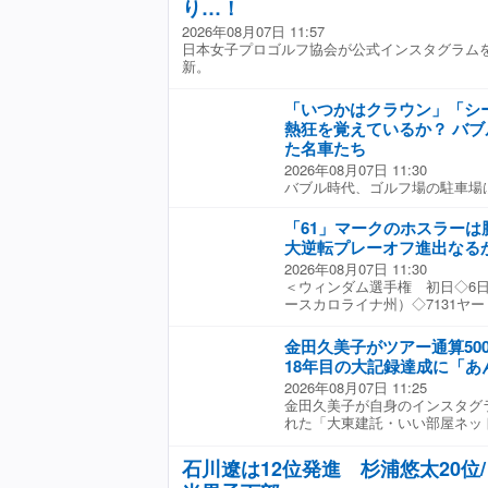
す。出球の管理が難しくなりカ
り…！
な違いがあります。その差を一
まいます」。届かそうとすると
う言葉になると思います。90
2026年08月07日 11:57
スにつながる。タッチが合わな
理由はシンプルです。胸の中心
日本女子プロゴルフ協会が公式インスタグラム
うストロークで打っているとい
す。グレッグ・ノーマンのよう
新。
はパターを見直す。「転がりを
位置でスイングしていました。
重いパターに替えたり、鉛を貼
ングでした。一方、今のトップ
芝が長くボールが沈みやすいの
「いつかはクラウン」「シ
スイングで胸の中心とボールと
寝たモデルを使用する選手もい
熱狂を覚えているか？ バ
く。これが「圧縮」です。久常
っている場合、3.5度とか4度
た名車たち
の圧縮の動きがとても明確に表
感覚を変えたくないので、まず
傾が深く、トップでもボールに
2026年08月07日 11:30
ずにタッチの合うパターを投入
さらにボールへ近づきながら圧
バブル時代、ゴルフ場の駐車場
グリーン用を普段から持ち歩い
ールとの距離が近づくほど、イ
た。ゴルフに行くにはクルマが
い。 アマチュアもグリーンに
トの度合いが強くなります。そ
さらで、高級車ばかりが並んで
「61」マークのホスラー
があってもいいが、なかなか道
因です。ドライバーではネガテ
も大きく進化して、豪華装備を
「同じ道具でもアドレスからフ
大逆転プレーオフ進出なる
んが、世界のトッププロはドラ
いだった。そんなバブルのゴル
を入れるだけでもOKです。ボ
2026年08月07日 11:30
え、その弾道でボールをコント
【写真】今なおシーマに夢中！
いボールを打てるようになるの
＜ウィンダム選手権 初日◇6
す。体のエネルギーをボールへ
万km走らせた「愛車」を見る 
があって、カップに届くように
ースカロライナ州）◇7131ヤ
ば、圧縮こそが最も効率的な方
ーと言えばなにはともあれ、サ
るだけなら、簡単にできそうな
ーレギュラーシーズン最終戦は
でも、対象物から離れた位置で
葉自体、死語な感じだが、高級
たら試してみるといいだろう。
出を懸けて当落線上にいる、い
圧縮しながら当てる方が、はる
か。ゆったり、まったりと快適
金田久美子がツアー通算50
をする際には番手選びの工夫も
目が集まっている。現在フェデ
も同じです。久常プロのスイン
人気だった。かといってサルー
18年目の大記録達成に「あ
がらないことがあります。普段
122位のボウ・ホスラー（米国
ットフェースの選手がほとんど
いう時代で、「ゴルフバッグが
転がしている方は50度とかピ
2026年08月07日 11:25
ながらも単独トップに立った。
す。圧縮しながらダウンスイン
い」とまで言われたほど。クル
の立ったものを使用すると普段
金田久美子が自身のインスタグ
る松山英樹のフォロースルーが
フェースを閉じる方向へ動きま
っても切れない関係だったのだ。 
に転がります」と夏場用のクラ
れた「大東建託・いい部屋ネッ
ト・クラシック」ではデトロイト
フェースだと、インパクトでは
年?】大ヒットしすぎて“シーマ
る。 また、ラフが元気になる
500試合目の出場だったことを
記録されたが、今週も初日にホ
しまいます。そのため、クラブ
ルーンだったセドリック/グロ
ョットが重要になる。「夏場は
りーばぼーです」と自らも驚き
のバーディ（1ボギー）で「28
石川遼は12位発進 杉浦悠太20位/
トップでもスクエアからややオ
て登場。同社のフラッグシップ
の差です。『なんとなくフェア
【写真】まさに「メモリアル写
「62」をたたき出したサヒス・
ンドになっています。だからこ
たが、こちらは運転手付きのハ