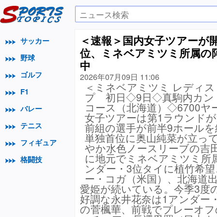
＜速報＞国内女子ツアーが
サッカー
位、ミネベアミツミ所属の
野球
中
ゴルフ
2026年07月09日 11:06
＜ミネベアミツミ レディス
F1
プ 初日◇9日◇真駒内カン
コース（北海道）◇6700ヤ
バレー
女子ツアーは第1ラウンド
テニス
前組の選手が前半9ホールを
単独首位に奥山純菜が立って
フィギュア
やか水色ノースリーブの吉田
に地元でミネベアミツミ所
格闘技
ンダー・3位タイに植竹希望
ー・コガ（米国）、北海道
愛姫が続いている。今季3度
好調な永井花奈は1アンダー・
の菅楓華、前戦でプレーオフ