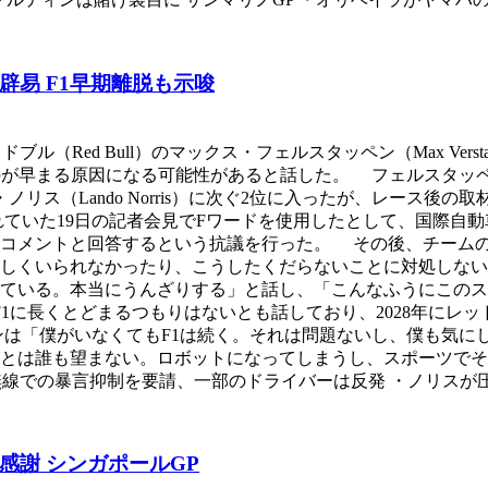
易 F1早期離脱も示唆
ル（Red Bull）のマックス・フェルスタッペン（Max Ver
まる原因になる可能性があると話した。 フェルスタッペンはこの日行
のランド・ノリス（Lando Norris）に次ぐ2位に入ったが、レ
ていた19日の記者会見でFワードを使用したとして、国際自動
ーコメントと回答するという抗議を行った。 その後、チーム
しくいられなかったり、こうしたくだらないことに対処しない
来ている。本当にうんざりする」と話し、「こんなふうにこの
1に長くとどまるつもりはないとも話しており、2028年にレ
は「僕がいなくてもF1は続く。それは問題ないし、僕も気にし
とは誰も望まない。ロボットになってしまうし、スポーツでそん
が無線での暴言抑制を要請、一部のドライバーは反発 ・ノリスが
感謝 シンガポールGP