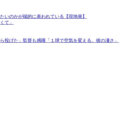
たいのかが端的に表われている【現地発】
くて」
ら投げた」監督も感嘆「１球で空気を変える。彼の凄さ」