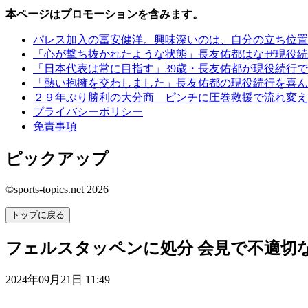
本ページはプロモーションを含みます。
パレス加入の冨安健洋。興味深いのは、自分の立ち位置
「心が撃ち抜かれたような状態」長友佑都はなぜ現役続
「日本代表は常に目指す」39歳・長友佑都が現役続行で
「熱い抱擁を交わしました」長友佑都の現役続行を喜ん
２９年ぶり勝利の大分商 ピンチに圧巻救援で流れ変え
プライバシーポリシー
免責事項
ピックアップ
©sports-topics.net 2026
トップに戻る
フェルスタッペンに処分 会見で不適切
2024年09月21日 11:49