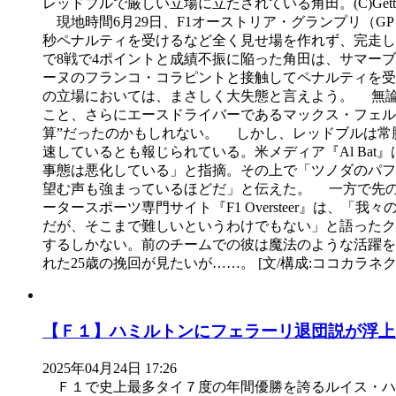
レッドブルで厳しい立場に立たされている角田。(C)Getty I
現地時間6月29日、F1オーストリア・グランプリ（G
秒ペナルティを受けるなど全く見せ場を作れず、完走し
で8戦で4ポイントと成績不振に陥った角田は、サマー
ーヌのフランコ・コラピントと接触してペナルティを受
の立場においては、まさしく大失態と言えよう。 無論
こと、さらにエースドライバーであるマックス・フェル
算”だったのかもしれない。 しかし、レッドブルは常
速しているとも報じられている。米メディア『Al Ba
事態は悪化している」と指摘。その上で「ツノダのパフ
望む声も強まっているほどだ」と伝えた。 一方で先
ータースポーツ専門サイト『F1 Oversteer』は
だが、そこまで難しいというわけでもない」と語ったク
するしかない。前のチームでの彼は魔法のような活躍
れた25歳の挽回が見たいが……。 [文/構成:ココカラネ
【Ｆ１】ハミルトンにフェラーリ退団説が浮上
2025年04月24日 17:26
Ｆ１で史上最多タイ７度の年間優勝を誇るルイス・ハ