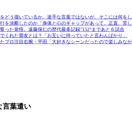
をどう描いているか。派手な言葉ではないが、そこには何をし
行を決断したのか「身体と心のギャップがあって、正直、苦し
誓った覚悟。遠藤保仁の歴代最多記録”152”まであと６試合
でくれた盟友とは？「お互いに待っていたと言わんばかり」
たプロ注目右腕・平田「大好きなシーンだったので楽しみなが
な言葉遣い