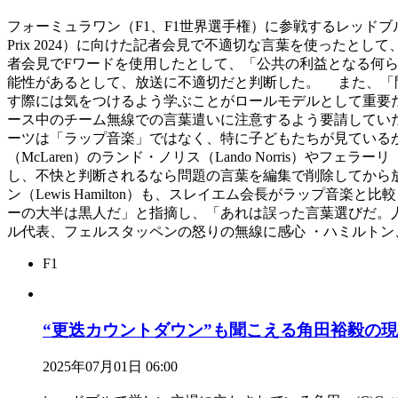
フォーミュラワン（F1、F1世界選手権）に参戦するレッドブル（Red 
Prix 2024）に向けた記者会見で不適切な言葉を使ったと
者会見でFワードを使用したとして、「公共の利益となる何
能性があるとして、放送に不適切だと判断した。 また、「
す際には気をつけるよう学ぶことがロールモデルとして重要
ース中のチーム無線での言葉遣いに注意するよう要請していた。 FIA
ーツは「ラップ音楽」ではなく、特に子どもたちが見ている
（McLaren）のランド・ノリス（Lando Norris）やフェラ
し、不快と判断されるなら問題の言葉を編集で削除してから放送
ン（Lewis Hamilton）も、スレイエム会長がラップ
ーの大半は黒人だ」と指摘し、「あれは誤った言葉選びだ。人
ル代表、フェルスタッペンの怒りの無線に感心 ・ハミルトン
F1
“更迭カウントダウン”も聞こえる角田裕毅の
2025年07月01日 06:00