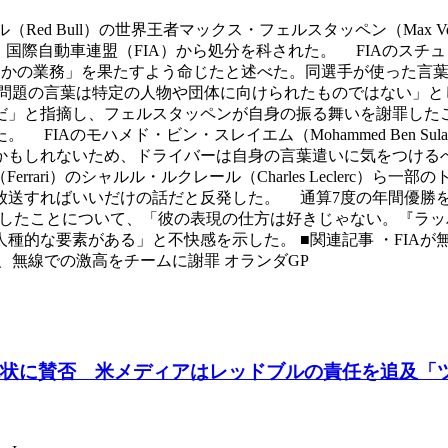
Bull）の世界王者マックス・フェルスタッペン（Max Verstappe
して、国際自動車連盟（FIA）から処分を科された。 FIAのス
らかの業務」を果たすよう命じたと述べた。同選手が使った言
問題の言葉は特定の人物や団体に向けられたものではない」と
だ」と指摘し、フェルスタッペンが自身の振る舞いを謝罪したこ
のモハメド・ビン・スレイエム（Mohammed Ben Sulaye
かもしれないため、ドライバーは自身の言葉遣いに気をつける
ーリ（Ferrari）のシャルル・ルクレール（Charles Lecle
すればいいだけの話だと反発した。 通算7度の年間優勝を誇るメ
音楽と比較したことについて、「彼の表現の仕方は好きじゃない。
種的な要素がある」と不快感を示した。 ■関連記事 ・FIAが
、無線での激高をチームに謝罪 オランダGP
現状に賛否 米メディアはレッドブルの責任を追及「