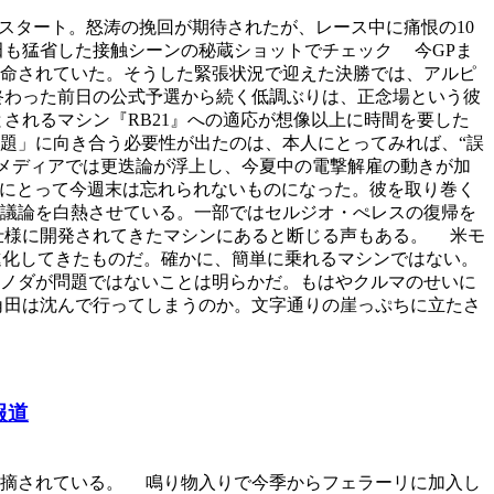
らスタート。怒涛の挽回が期待されたが、レース中に痛恨の10
田も猛省した接触シーンの秘蔵ショットでチェック 今GPま
厳命されていた。そうした緊張状況で迎えた決勝では、アルピ
終わった前日の公式予選から続く低調ぶりは、正念場という彼
されるマシン『RB21』への適応が想像以上に時間を要した
題」に向き合う必要性が出たのは、本人にとってみれば、“誤
メディアでは更迭論が浮上し、今夏中の電撃解雇の動きが加
ノダにとって今週末は忘れられないものになった。彼を取り巻く
議論を白熱させている。一部ではセルジオ・ぺレスの復帰を
仕様に開発されてきたマシンにあると断じる声もある。 米モ
中で進化してきたものだ。確かに、簡単に乗れるマシンではない。
ノダが問題ではないことは明らかだ。もはやクルマのせいに
角田は沈んで行ってしまうのか。文字通りの崖っぷちに立たさ
報道
摘されている。 鳴り物入りで今季からフェラーリに加入し