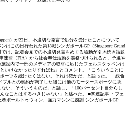
stappen）が22日、不適切な発言で処分を受けたことについて
われた第18戦シンガポールGP（Singapore Grand
ース後の取材では、記者会見での不適切発言をめぐる騒動が引き続き話題
車連盟（FIA）から社会奉仕活動を義務づけられると、予選や
の施設内で一部のメディアの取材に応じたフェルスタッペンは
といけなかったりすればね」とコメント。「こういうことに
スポーツを続けたくはない。それは確かだ」と語った。 総合
ッドブルとの契約が満了した後には他のモータースポーツに挑
ない。そういうものだ」と話し、「100パーセント自分らし
なことはするべきじゃない」と述べた。 ■関連記事 ・フェ
圧巻ポールトゥウィン、強力マシンに感謝 シンガポールGP