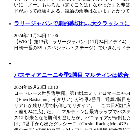
いに「ノー。もちろん（驚くことは）なかった」と即
ドがあって経験もある。議論の余地はないよ」とかつての
ラリージャパンで劇的幕切れ…大クラッシュに
2024年11月24日 11:06
【WRC】第13戦 ラリージャパン（11月24日／デ
日朝一番のSS（スペシャル・ステージ）でいきなりド
バスティアニーニ今季2勝目 マルティンは総合リー
2024年09月23日 13:10
ロードレース世界選手権、第14戦エミリアロマーニャGPは2
（Enea Bastianini、イタリア）が今季2勝目、通
リア）が残り7周で転倒してリタイア。 この日2位に入ったプ
ト差を24に広げた。 マルティンは最終ラップでバス
スGP以来となる勝利を逃したが、バニャイアが転倒し
け、7番手から出たグレシーニ（Gresini Racing M
年シーズンの契約発表 ・M・マルケスが連勝 総合首位マ