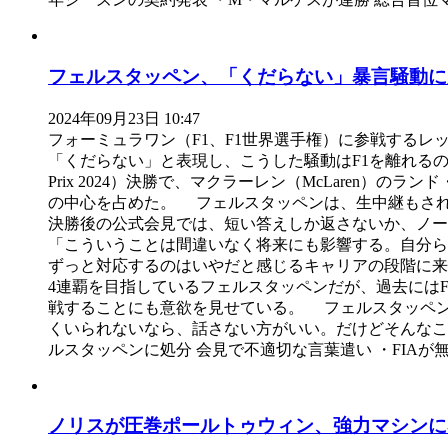
フェルスタッペン、「くだらない」暴言騒動に辟
2024年09月23日 10:47
フォーミュラワン（F1、F1世界選手権）に参戦するレッドブ
「くだらない」と表現し、こうした騒動はF1を離れるのが早
Prix 2024）決勝で、マクラーレン（McLaren）
の中心を占めた。 フェルスタッペンは、生中継もされ
決勝後の公式会見では、短い答えしか返さないか、ノ
「こういうことは間違いなく将来にも影響する。自分ら
ずっと対応するのはいやだと感じるキャリアの段階に
4連覇を目指しているフェルスタッペンだが、過去にはF
戦することにも意欲を見せている。 フェルスタッペン
くいられないなら、話さない方がいい。だけどそんなこ
ルスタッペンに処分 会見で不適切な言葉遣い ・FIA
ノリスが圧巻ポールトゥウィン、強力マシンに