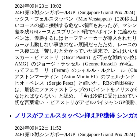
2024年09月23日 10:02
24F1第18戦シンガポールGP（Singapore Grand Pr
ックス・フェルスタッペン（Max Verstappen
いコースの壁に接触する危ない場面もあったが、マシン
差を残り6レースとスプリント3戦で52ポイントに縮
ペンは、優勝するにはセーフティーカーが導入されたり
カーが出動しない事故のない展開だったため、レースの
ース後には「苦しむと分かっていた週末で、2位はいい
スカー・ピアストリ（Oscar Piastri）が巧みな戦
AMG）のジョージ・ラッセル（George Russell）
ってフェラーリ（Ferrari）のシャルル・ルクレール（Char
アストンマーティン（Aston Martin F1）のフェルナンド・
ヒオ・ペレス（Sergio Perez）と続いた。RBの角田裕毅
は、最後にファステストラップの1ポイントをノリスか
なければならない」と認め、「今は冷静に受け止めている
切な言葉遣い ・ピアストリがアゼルバイジャンGP優
ノリスがフェルスタッペン抑えPP獲得 シンガ
2024年09月22日 11:52
24F1第18戦シンガポールGP（Singapore Grand P