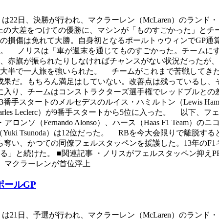
ix 2024）は22日、決勝が行われ、マクラーレン（McLaren）のランド・
）に20秒以上の大差をつけての優勝に、マシンが「ものすごかった
の損傷は免れて大勝。自身初となるポールトゥウィンでGP通
めた。 ノリスは「車が週末を通じてものすごかった。チーム
、赤旗が振られたりしなければチャンスがない状況だったが、今
大半で一人旅を強いられた。 チームがこれまで苦戦してきた
成果だ。もちろん満足はしていない。改善点は残っているし、
略で3位に入り、チームはコンストラクターズ選手権でレッドブルとの差
が4位。3番手スタートのメルセデスのルイス・ハミルトン（Lewis 
les Leclerc）が9番手スタートから5位に入った。 以下、フェラ
アロンソ（Fernando Alonso）、ハース（Haas F1 Team）
（Yuki Tsunoda）は12位だった。 RBを今大会限りで離脱すると
ら奪い、かつての同僚フェルスタッペンを援護した。13年のF
」と続けた。 ■関連記事 ・ノリスがフェルスタッペン抑えPP
勝、マクラーレンが首位浮上
ポールGP
rix 2024）は21日、予選が行われ、マクラーレン（McLaren）のラン