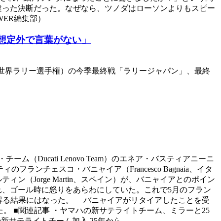
違った決断だった。なぜなら、ツノダはローソンよりもスピー
WER編集部）
想定外で言葉がない」
C（世界ラリー選手権）の今季最終戦「ラリージャパン」、最終
（Ducati Lenovo Team）のエネア・バスティアニーニ
フランチェスコ・バニャイア（Francesco Bagnaia、イタ
ィン（Jorge Martin、スペイン）が、バニャイアとのポイン
れ、ゴール時に怒りをあらわにしていた。これで5月のフラン
得る結果にはなった。 バニャイアがリタイアしたことを受
位に入った。 ■関連記事 ・ヤマハの新サテライトチーム、ミラーと25
新サテライトチーム加入 25年から