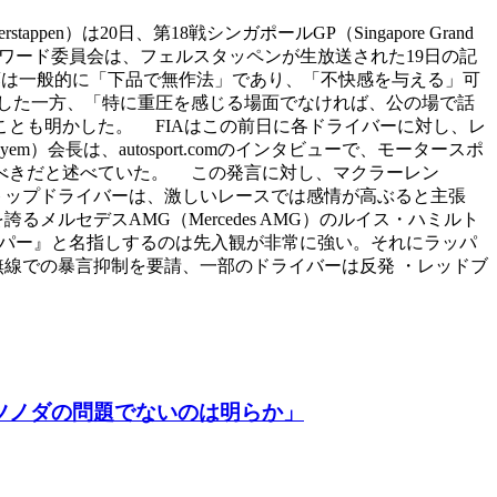
n）は20日、第18戦シンガポールGP（Singapore Grand
チュワード委員会は、フェルスタッペンが生放送された19日の記
葉は一般的に「下品で無作法」であり、「不快感を与える」可
した一方、「特に重圧を感じる場面でなければ、公の場で話
とも明かした。 FIAはこの前日に各ドライバーに対し、レ
m）会長は、autosport.comのインタビューで、モータースポ
べきだと述べていた。 この発言に対し、マクラーレン
rc）ら一部のトップドライバーは、激しいレースでは感情が高ぶると主張
ルセデスAMG（Mercedes AMG）のルイス・ハミルト
『ラッパー』と名指しするのは先入観が非常に強い。それにラッパ
無線での暴言抑制を要請、一部のドライバーは反発 ・レッドブ
ツノダの問題でないのは明らか」