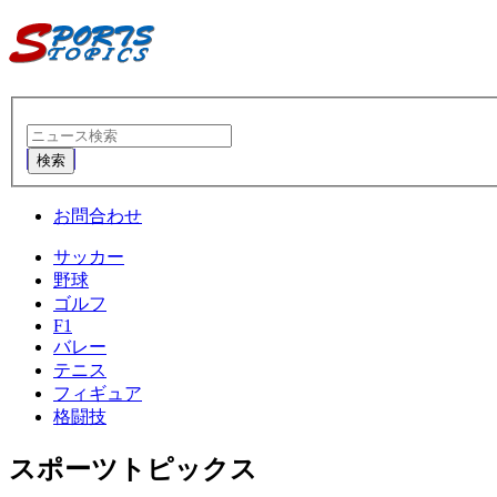
検索
お問合わせ
サッカー
野球
ゴルフ
F1
バレー
テニス
フィギュア
格闘技
スポーツトピックス