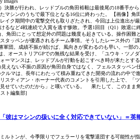
mages
P）決勝が行われ、レッドブルの角田裕毅は最後尾の18番手か
たマシンのうちで最下位となる16位に終わった。 【画像】角
ブレイク期間中の電撃交代も取りざたされ、今回は上位進出が
けるなど4戦連続で入賞を逃す惨敗。予選1回目（Q1）敗退に
、角田にとって想定外の問題は幾度も起きている。操作困難と
スタッペンが優遇されるチーム事情。そうしたレース外の「課
勝軍団。成績不振が続けば、風向きが変わるのも早い。一部の
t』は、オーストリアGPでの無残な結果を受け、「ユウキ・ツ
ォーマンスは、レッドブルが行動を起こすべき時が来たとする
の見えない不振の原因が角田自身ではなく、フェルスタッペン
、「我々のクルマは、長年にわたって積み重ねてきた開発の流れの
リスティアン・ホーナー代表のコメントを引用した上で、「ツ
を見せていたのだから」と嘆いている。 果たして、このまま
クスト編集部]
「彼はマシンの扱いに全く対応できていない」＝英
ミルトンが、今季限りでフェラーリを電撃退団する可能性が指