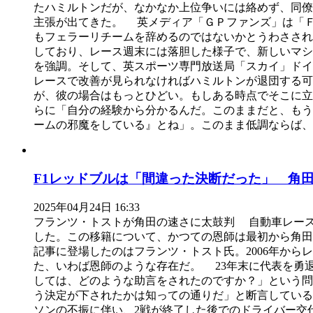
たハミルトンだが、なかなか上位争いには絡めず、同
主張が出てきた。 英メディア「ＧＰファンズ」は「
もフェラーリチームを辞めるのではないかとうわさされ
しており、レース週末には落胆した様子で、新しいマシ
を強調。そして、英スポーツ専門放送局「スカイ」ドイ
レースで改善が見られなければハミルトンが退団する可
が、彼の場合はもっとひどい。もしある時点でそこに
らに「自分の経験から分かるんだ。このままだと、もう
ームの邪魔をしている』とね」。このまま低調ならば
F1レッドブルは「間違った決断だった」 角
2025年04月24日 16:33
フランツ・トストが角田の速さに太鼓判 自動車レース
した。この移籍について、かつての恩師は最初から角田
記事に登場したのはフランツ・トスト氏。2006年か
た、いわば恩師のような存在だ。 23年末に代表を勇
しては、どのような助言をされたのですか？」という問
う決定が下されたかは知っての通りだ」と断言してい
ソンの不振に伴い、2戦が終了した後でのドライバー交