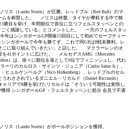
ノリス（Lando Norris）が圧勝。レッドブル（Red Bull）のマ
」とチームを称賛した。 ノリスは終盤、タイヤが摩耗する中で狭
算3勝目を挙げ、年間順位で首位に立つフェルスタッペンとの
にすごく感謝している」とコメントした。 一方のフェルスタッ
年はシンガポールGP開催15回目にして初めてセーフティー
シンガポールで今年も勝てず、これで同GPは8戦未勝利。レ
そこに取り組んでいきたい」と話した。 マクラーレンのオ
を41ポイントに広げた。 メルセデスAMG（Mercedes
Hamilton）は、徐々に順位を落として6位でフィニッシュし、代わ
ーリのカルロス・サインツ・ジュニア（Carlos Sainz Jr.）、
のニコ・ヒュルケンベルグ（Nico Hulkenberg）、レッドブルのセル
うわさされているダニエル・リカルド（Daniel Ricciardo）
1キャリアで8勝を挙げたリカルドは「そういう可能性は覚悟し
獲得 シンガポールGP ・フェルスタッペンに処分 会見で不適
ド・ノリス（Lando Norris）がポールポジションを獲得。