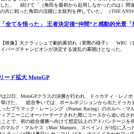
答した。 続けて「（角田を最初から起用しなかったのは）間
共に戦った角田の活躍に太鼓判を押していた。 （THE ANS
「全てを悟った」 王者決定後“仲間”と感動的光景「
イ4） 【映像】大クラッシュで劇的幕切れ（実際の様子） WR
ライバーズチャンピオンが決定する波乱の幕開けとなった。
ド拡大 MotoGP
2日、MotoGPクラスの決勝が行われ、ドゥカティ・レノボ・チーム
算7勝目を挙げた。 総合争いでは、ポールポジションから出たドゥカティの
ラマック・レーシング（Pramac Racing）のホルヘ・マルテ
ティアニーニにオーバーテークされた際にコースから追い出さ
たことで、初の総合優勝へ向けて想定以上のアドバンテージを
otoGP）のマルク・マルケス（Marc Marquez、スペイン）が3
ルティンは賭け裏目に サンマリノGP ・オリベイラがヤマハの