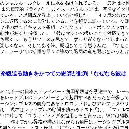
僚のシャルル・ルクレールに水をあけられている。 最近は批
Ｆ１の伝説的ドライバー、ルイス・ハミルトンは、有名なイタ
ている」と退団説が浮上していると報じた。 「４０歳の彼は
ンに適応するのに苦労していることを頻繁に語っている。今回
ツ版のポッドキャスト番組「バックステージ・ボックスンガッ
能性があると指摘した。 「彼はマシンの扱いに全く対応でき
立ち尽くし、もうリソースが尽きて、ずっと遅くなってしまっ
楽しくない。そしてある時、朝起きてこう思うんだ。『なぜこ
、フェラーリでの活躍を早々に諦めて退団の道を選ぶというわ
田裕毅巡る動きをかつての恩師が批判「なぜなら彼は
F1で唯一の日本人ドライバー・角田裕毅は今季途中で、レー
をレッドブルのドライバーとして起用すべきだったと主張している
らレーシングブルズの前身であるトロロッソおよびアルファタウリ
退し、現在はレッドブルの顧問を務めるトスト氏は、「フェル
いに対して「ユウキ・ツノダを起用しろと言った。彼には経験
る。 昨オフから昇格が噂されながらも角田はレーシングブル
代劇となった。トスト氏は「リアム・ローソンがわずか2戦で