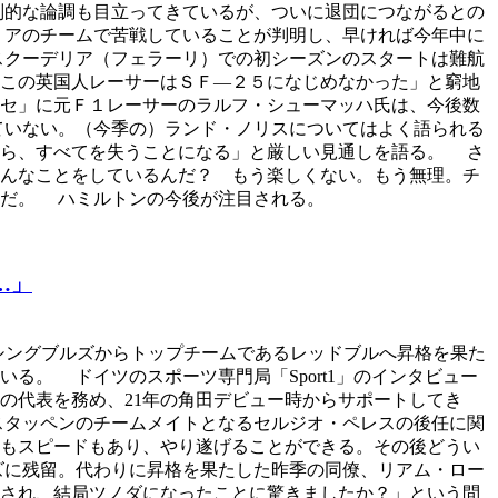
判的な論調も目立ってきているが、ついに退団につながるとの
リアのチームで苦戦していることが判明し、早ければ今年中に
スクーデリア（フェラーリ）での初シーズンのスタートは難航
この英国人レーサーはＳＦ―２５になじめなかった」と窮地
セ」に元Ｆ１レーサーのラルフ・シューマッハ氏は、今後数
ていない。（今季の）ランド・ノリスについてはよく語られる
たら、すべてを失うことになる」と厳しい見通しを語る。 さ
んなことをしているんだ？ もう楽しくない。もう無理。チ
けだ。 ハミルトンの今後が注目される。
…」
シングブルズからトップチームであるレッドブルへ昇格を果た
。 ドイツのスポーツ専門局「Sport1」のインタビュー
の代表を務め、21年の角田デビュー時からサポートしてき
スタッペンのチームメイトとなるセルジオ・ペレスの後任に関
もスピードもあり、やり遂げることができる。その後どうい
ズに残留。代わりに昇格を果たした昨季の同僚、リアム・ロー
外され、結局ツノダになったことに驚きましたか？」という問