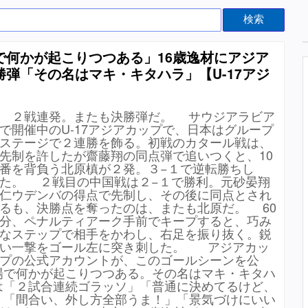
検索
で何かが起こりつつある」16歳逸材にアジア
弾「その名はマキ・キタハラ」【U-17アジ
２戦連発。またも決勝弾だ。 サウジアラビア
で開催中のU-17アジアカップで、日本はグループ
ステージで２連勝を飾る。初戦のカタール戦は、
先制を許したが齋藤翔の同点弾で追いつくと、10
番を背負う北原槙が２発。３−１で逆転勝ちし
た。 ２戦目の中国戦は２−１で勝利。元砂晏翔
仁ウデンバの得点で先制し、その後に同点とされ
るも、決勝点を奪ったのは、またも北原だ。 60
分、ペナルティアーク手前でキープすると、巧み
なステップで相手をかわし、右足を振り抜く。鋭
い一撃をゴール左に突き刺した。 アジアカッ
プの公式アカウントが、このゴールシーンを公
場で何かが起こりつつある。その名はマキ・キタハ
は「２試合連続ゴラッソ」「普通に決めてるけど、
」「間合い、外し方全部うま！」「景気づけにいい