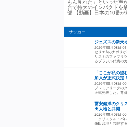
もん見れた」といった声が
台で特大のインパクトを放
部 【動画】日本の10番
サッカー
ジェズスの新天
2026年08月08日 01
セリエAのナポリが
リストのファブリ
るブラジル代表のガ
2017年に加入し
わっている。移籍初
「ここが私の望
乗せるも、その後は
加入が正式決定
できなかった。 『
2026年08月08日 00
おり、アーセナルは
プレミアリーグのク
いる。 現在のナポ
正式発表した。背番
ス・ホイルンドと
ルへ加入。しかし
ティ時代のチームメ
所属となっていたが
セナルとの契約最
冨安健洋のクリ
戦9試合に出場した
現在アーセナルのC
田大地と共闘
が、ワールドカッ
となっており、ナ
2026年08月08日 00
も出場し、正式発表
クリスタル・パレス
「ここに来られて
鎌田台地と共闘す
ので、ここが私の