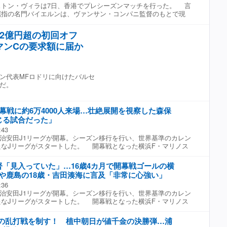
トン・ヴィラは7日、香港でプレシーズンマッチを行った。 言
をシティに提示したようだ。 しかし、シティはこの金額が交渉
屈指の名門バイエルンは、ヴァンサン・コンパニ監督のもとで現
価値すらないと考えており、実質的な交渉は行われていないとみ
覇中。今シーズンは3連覇と久々のチャンピオンズリーグ（CL）
方でバルセロナは同選手の獲得に移籍金8000万ユーロ（約145億
となる。一方、ウナイ・エメリ監督就任5年目を迎えたアストン・
要であることを認識しているようだ。 シティとの現行契約が2027年
2億円超の初回オフ
ンは群雄割拠のプレミアリーグを4位で終え、ヨーロッパリーグ
るロドリ。今夏にはスペイン代表のW杯の優勝にも貢献した同選
マンCの要求額に届か
に立った。 序盤から主導権を握ったバイエルンは、攻め込みなが
する去就はどのような形で決着するのだろうか。
スを生かせずにいたが、37分に先制に成功。敵陣左サイドでフ
すると、トム・ビショフの絶妙なクロスからキム・ミンジェがヘ
を叩き込んだ。アストン・ヴィラはなかなか相手ゴール前まで攻
ン代表MFロドリに向けたバルセ
バイエルンの1点リードで終了した。 後半に入り両チームが次々
だ。
中、バイエルンは63分に伊藤洋輝を投入する。74分、途中出場
スがボックス左角でボールを受けたところからカットインし、右
でネットを揺らして追加点。一方のアストン・ヴィラは83分、
幕戦に約6万4000人来場…壮絶展開を視察した森保
がボックス手前中央からゴール右隅へミドルシュートを突き刺
じる試合だった」
寄った。 その後はアストン・ヴィラが追加点のチャンスを作った
ノイアーの好セーブもあり追いつけず。試合は2−1で終了した。
:43
ン 2−1 アストン・ヴィラ 【得点者】 1−0 37分 キム・ミ
7明治安田J1リーグが開幕。シーズン移行を行い、世界基準のカレン
 2−0 74分 ルイス・ディアス（バイエルン） 2−1 83分
たなJリーグがスタートした。 開幕戦となった横浜F・マリノス
（アストン・ヴィラ）
ズは、開幕戦から大きく盛り上がる一戦に。横浜FMが先行し、一
を広げた中、鹿島が怒涛の攻撃を見せると、後半アディショナル
「見入っていた」…16歳4カ月で開幕戦ゴールの横
生まれ、3ー4で鹿島が開幕戦を制することとなった。 試合
や鹿島の18歳・吉田湊海に言及「非常に心強い」
いた日本代表の森保一監督が囲み取材に応じ、開幕戦について
:36
い試合でした。ハラハラドキドキ、興奮しまくりの、素晴らしい
7明治安田J1リーグが開幕。シーズン移行を行い、世界基準のカレン
試合展開を含め、多くのゴールが生まれたゲームを楽しんだとい
たなJリーグがスタートした。 開幕戦となった横浜F・マリノス
い中で行われた試合。選手たちは足を攣る場面なども見られた
ズは、開幕戦から大きく盛り上がる一戦に。横浜FMが先行し、一
い中でのスタートで、選手たちも体力的にはきつかったと思うん
を広げた中、鹿島が怒涛の攻撃を見せると、後半アディショナル
両チームのここまで準備してきたことを思い切って全力をぶつけ
発の乱打戦を制す！ 植中朝日が値千金の決勝弾…浦
生まれ、3ー4で鹿島が開幕戦を制することとなった。 新シー
が足が攣るまで戦い抜くという、出し切っていいプレイを見せよ