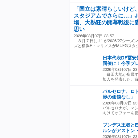
アをスタート。シ
ラブは素晴らしい時
ると、ボローニャに
ます。ここが私が
「国立は素晴らしいけど
マンスを見せて評
も口にした。 なお
スタジアムでさらに…」
た。 ミケル・ア
はUEFAカンファ
イドバックとして
場、大熱狂の開幕戦後に
する。冨安の加入
らも愛される存在
った。
思い
放すという悔しい
し2得点を記録。そ
2026年08月07日 23:57
ーセナルを退団。そ
８月７日にJ１が2026/27シー
を過ごすと、日本代
ズと横浜F・マリノスがMUFGス
ヤックスは半年で
合にも出場してい
日本代表DF冨
は、プレミアリー
同僚に！今季プ
クラブは2シーズン
2026年08月07日 23
さに僕が望んでい
鎌田大地が所属す
いる。 【画像】ク
加入を発表した。
この投稿をInstagram
で退団していた27
なか、晴れて合格
バルセロナ、ロ
レミアリーグ復帰
渉の価値なし」
ーズンで3つのタ
2026年08月07日 23
でいた場所です」
バルセロナが、マ
る選手は、鎌田、
向けてオファーを提
ズ）、高井幸大（
レンキー・デ・ヨ
ィッチ）、守田英
り、レアル・マド
で３試合に出場し
ブンデス王者と
示している。 当初
を証明できるか。 
ルンがアストン
に移籍するとの見方が
のユニホームを着
2026年08月07日 23
ば、バルセロナは移籍