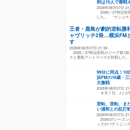
和は10人で善戦
ズンのオープニング
うとしてくれて、
2026年08月07日 21
メン出場はJ1史上
また、終盤で執念
2026／27明治
18歳のFW吉田湊
に追いつくとか、
した。 “ナショナ
表の森保一監督は「
すごいなと感じまし
くもJリーグ創設
っている」と語り
2026の盛り上が
新時代の幕開けを
で、本当に素晴ら
金曜日の夜ながら6
王者・鹿島が劇的逆転勝利
OBの明神智和監督
「プロの世界に入
日本サッカーが、
ャヴリッチ2発…横浜FM
り、幸先の良いス
の選手たちに『俺
世界のサッカーを
開が続く中、試合の
す
手にとっても良い
かなと思います」
阪のプレスを掻い
手本当にいるんだ
ドカップでも『本
2026年08月07日 21:36
る。金子拓郎が絶
と思います。こち
っていただくとい
2026／27明治安田J1リーグ第1
だ。 しかし、先
良いものを示して
されていたのかな
スと鹿島アントラーズが対戦した。
ところで安部柊斗を
で、10代の選手の
になっていたと振
て退場。流れを掴
ント。「本当に将
森保監督。「試合
と36分、攻勢を強
と本当に同等に戦
サッカーの魅力を
99分に同点！1
内のイッサム・ジ
さらに磨き上げる
い詰まっていると
浜FMの16歳・
らに45＋7分には
がら上がっていか
する姿をステークホ
パスを受けたデニ
大激戦
た。 【動画】三井寺
画】新時代のJリー
放たれたシュートが
史上“開幕戦最年少出
いよいよ開幕🔥 三
2026年08月07日 21
た。 後半開始早々
11か月次ぐ J1歴代
にも注目👀 ※ハーフ
８月７日、J１が世
パスを受けた小森
ライブパフォーマンス
安田J1リーグ第1節 
F・マリノスと20
の2本目はGK荒木
無料ライブ配信中#Jリーグ…
pic.twitter.com/V
分、右サイドをえ
逆転、逆転、ま
からカットインして
(@DAZN_JPN) Augu
く先制する。三井寺
い浦和との乱打
分にヒュメット、6
貴幸氏の15歳11
れ追加点とはなら
2026年08月07日 21
だ鹿島は黙っていな
の柔らかいクロス
2026/27シー
が合わせ、すぐさま
す。その2分後に
ッズがパナソニッ
井寺が芸術的なトラ
遥海が合わせて10
17分、金子拓郎が
いアーリー気味の