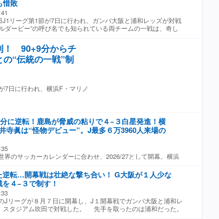
も惜敗
ゴールは、横浜FMのMF三井寺眞。16歳4カ月5日の開幕戦スタ
魂を感じる試合だった」と、選手たちのパフォーマンスを評価。
:41
最年少であり、自身のデビュー戦で先制ゴールを奪った。鹿島も
の逆転劇を見せた鹿島の鬼木透監督についても「何回も試合終盤
安田J1リーグ第1節が7日に行われ、ガンバ大阪と浦和レッズが対戦
海が先発するなど、若い選手がピッチに。視察に訪れていた日本代
勝ち切るとかというのを見てきましたけど、鬼木監督のまくりは
ルダービー”の呼び名でも知られている両チームの一戦は、奇し
注目して見入ってましたけど、10代の選手もチームの戦力にな
た」と、勝ち切る力に感心していた。 FIFAワールドカップ
元年の開幕カードでもあった。秋春制に移行した今シーズン、再び
、「実際見ている中で、得点も決める、演出もするということ
りもあった中、開幕戦はMUFGスタジアムで行われたこともあり、
飾ることとなった両チームはいずれも新体制。G大阪はレジェンド
しい活躍をしてたなと思いました」と、パフォーマンスを評価。
万3000人を超える観客が足を運んだ。「ワールドカップからまた
！ 90+9分からチ
が就任し、浦和は“闘将”貴裁監督を招へいした。初陣を白星で飾
ってやれるんだっていうことを、思い切って出し切って、同世代
日本のJリーグでプレイする選手が色んな思考を、刺激を受けて、
との“伝統の一戦”制
タートを切るのはどちらのチームになるだろうか。 拮抗した展
たちもできるんだぞ』っていうことを示してくれた」と、若い選
見て、自分たちもそうありたいっていうアグレッシブさが出たの
均衡が破れたのは17分。浦和が中盤で細かくボールを繋ぎ、G大
刺激になるとし、「Jリーグで、そして日本の国内の選手で若い選
と語り、「レフェリーも、ワールドカップ基準というか、ワール
潜ると、笹修大からダニーロ・ボザを経由して右サイドへ展開す
ぞ、いっぱいいるんだぞっていうところをアピールしてくれたな
当にこれでも取らないのか』っていうプレイをしていただく、や
妙なクロスを送ると、小森飛絢がヘディングシュートを叩き込ん
らとしても非常に心強かった」と、日本代表の選考に向けても、
うのは、同じ基準でイメージを持ってプレイを続けるジャッジを
節が7日に行われ、横浜F・マリノ
制点から程なくしてマテウス・サヴィオがボールとは関係のない
くれたと語った。 9月から新たな日本代表として活動が始まる中
と思いました」と、レフェリングについても世界を見据えたもの
突き飛ばしてしまい、22分に2枚目のイエローカードが提示され
招集については「気持ちとしては呼んだ方がいいと思う」とコメ
り返った。 開幕セレモニーなどの演出にも刺激を受けたという
んでいた浦和だが、早い時間帯で数的不利となってしまう。する
来が楽しみと思えるプレイでしたけど、やっぱり日本代表の選手
前の演出であったり、いろんなエンターテインメントも含めて、
めるG大阪は安部が左サイドから上げたアーリークロスをボックス
えたら、皆さんの前で自信を持って観ていただきたいなと」と、
感じる楽しみということと、ッカー以外でも楽しいことがいっぱ
02分に逆転！鹿島が脅威の粘りで４−３白星発進！横
ェバリが収めてネットを揺らし、試合を振り出しに戻した。 さ
必要があるとし、「話題と実力というところを含めて、見極めな
いう空間を提示していただいてる」と振り返り、多くの人が熱狂
三井寺眞は“怪物デビュー”。J最多６万3960人来場の
素早いパスワークで浦和の守備陣を左右に揺さぶると、岸本武流の
なければいけない」と、選手選考についても悩みが増えるとし
ルダーにも見せることができたことは良かったとした。 【動
ス・ヒュメットがボックス手前右で右足を一振り。ダイレクトで
眞が16歳4カ月で決めた開幕戦ゴール！ あまりにも鮮烈...‼️ J1
グが幕開け Jリーグが“新開幕”！ 初めての「秋春制シーズン」が
GK西川周作のニアを撃ち抜き、G大阪が前半のうちに逆転し
場”の 16歳・三井寺眞が鮮烈デビュー弾🔥 森本貴幸さんの15歳
井寺 眞（16歳）、吉田 湊海（18歳） 新時代を象徴する若手2人
:35
の52分、1点を追う浦和が猛攻を仕掛ける。ボックス内中央で
2位の若さでのゴールを決める⚽️ ※ハーフタイムにTravis Japanの
タイムにTravis Japanのライブパフォーマンスを配信！ 🏆明治
界のサッカーカレンダーに合わせ、2026/27として開幕。横浜
が立て続けにシュートを放つも、1本目はクロスバーを叩き、直後
を配信！ 🏆明治安田J1リーグ第1節 🆚横浜FM×鹿島 🆓DAZN
🆚横浜FM×鹿島 🆓DAZN 無料ライブ配信中#Jリーグ…
25年王者の鹿島アントラーズが国立競技場で激突した。 開始７
琉偉と岸本が懸命にブロック。さらにこぼれ球を拾った金子が右
 pic.twitter.com/sWXOklm5X0— DAZN Japan
Atc1kqYMP— DAZN Japan (@DAZN_JPN) August 7, 2026
ぐった近藤友喜のクロスを三井寺眞が押し込み、横浜FMが幸先良
た逆転…開幕戦は壮絶な撃ち合い！ G大阪が１人少な
左足を振ったが、今度は左ポストに嫌われる。一方のG大阪は57
st 7, 2026
は16歳４か月５日で、J１開幕戦史上最年少で出場。そして森本
戦を４−３で制す！
5分に山下諒也にチャンスが訪れたが、GK西川の好セーブに阻ま
か月に次ぐ、 J１歴代２位の若さでゴールまで奪ってみせた。 た
ない。 78分、浦和は右サイドのスペースに抜け出した渡邊凌磨
:33
い。失点した直後の11分、小川諒也が蹴ったFKにレオ・セアラ
に金子が強烈なダイビングヘッドで合わせて試合を振り出しに戻
ズンのJリーグが８月７日に開幕し、J１開幕戦でガンバ大阪と浦和レ
１−１とする。 同点に追いつかれたマリノスだが、18分に三
は渡邊が左サイドをえぐり、マイナスの折り返しに古巣対戦の南野
ク スタジアム吹田で対戦した。 先手を取ったのは浦和だった。
ップで相手DF植田直通を手玉に取り、天野純にパス。天野は鋭
人で試合をひっくり返した。 G大阪もすぐさま反撃。84分にウェ
右サイドから上げたクロスに小森飛絢がヘディングで合わせて先
クロスを送り込むと、谷村海那が上手く流し込み、リードを取り