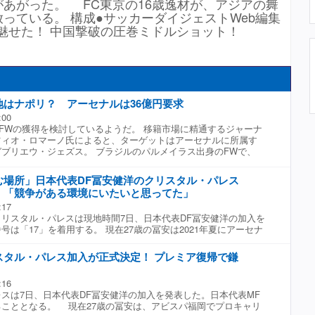
あがった。 FC東京の16歳逸材が、アジアの舞
っている。 構成●サッカーダイジェストWeb編集
が魅せた！ 中国撃破の圧巻ミドルショット！
地はナポリ？ アーセナルは36億円要求
:00
FWの獲得を検討しているようだ。 移籍市場に精通するジャーナ
ツィオ・ロマーノ氏によると、ターゲットはアーセナルに所属す
ブリエウ・ジェズス。 ブラジルのパルメイラス出身のFWで、
たマンチェスター・シティで評価を高めて2022年にアーセナルに加
年度である22-23シーズンにはリーグ戦で11ゴールと二桁得点に
む場所」日本代表DF冨安健洋のクリスタル・パレス
数字を伸ばせず。昨季はリーグ戦で421分しかプレイすることが
！「競争がある環境にいたいと思ってた」
geglobo』によると、ジェズス本人は移籍に前向きな姿勢を示して
:17
移籍金として2000万ユーロ、日本円にして約36億円を要求して
リスタル・パレスは現地時間7日、日本代表DF冨安健洋の加入を
リにはケビン・デ・ブライネ、スコット・マクトミネイ、ラスム
号は「17」を着用する。 現在27歳の冨安は2021年夏にアーセナ
元プレミアリーガーが多く在籍している。特にデ・ブライネはシ
、度重なる負傷に苦しみ、昨夏にクラブを退団した。その後は無
イトであり、イタリアで再会することになるのだろうか。 アー
、昨年12月にアヤックスへ加入すると、シーズン終了まで公式
終年を迎える中で、イタリア移籍の可能性が浮上したジェズス。
スタル・パレス加入が正式決定！ プレミア復帰で鎌
。 25-26シーズンをもってアヤックスとの契約が満了となった
Fはヴィクトル・ギェケレシュ、カイ・ハヴァーツと強固な陣容
プ後にクリスタル・パレスの練習に参加。プレシーズンマッチに
ポリでの復活に期待したい。
:16
が間近とされていた。 冨安はクラブを通じてコメントを発表。
は7日、日本代表DF冨安健洋の加入を発表した。日本代表MF
とてもワクワクしています。競争がある環境にいたいと思ってた
ることとなる。 現在27歳の冨安は、アビスパ福岡でプロキャリ
望む場所です」と新天地での意気込みを語った。また、「このク