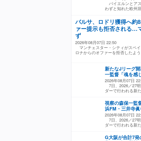
バイエルンとアス
円）というオファー
わずと知れた欧州
のテーブルに着く
在ブンデスリーガ連
なしている模様。一
優勝を目指す一年
8000万円）が必
バルサ、ロドリ獲得へ約8
ヴィラ。昨シーズ
夏までとなってい
ァー提示も拒否される…
（EL）では頂点
手だが、二転三転
らもなかなかチャン
ず
リーキックを獲得
2026年08月07日 22:50
ディングシュート
マンチェスター・シティがスペイ
め込めず、前半は
ロナからのオファーを拒否したよう
と選手を入れ替える
のルイス・ディア
足の強烈なシュート
新たなJリーグ開
ジョアン・ゴメス
一監督「魂を感
し、1点差に詰め
が、GKマヌエル・
2026年08月07日 22
【スコア】 バイエル
7日、2026／2
ンジェ（バイエルン）
ダーで行われる新
ジョアン・ゴメス
vs鹿島アントラー
時は3ー1とリード
視察の森保一監督
タイムに2ゴールが
浜FM・三井寺眞
後、視察に訪れて
2026年08月07日 22
「めちゃくちゃい
7日、2026／2
試合だった」と、
ダーで行われる新
う。 暑さが厳し
vs鹿島アントラー
が、「まだまだ暑
時は3ー1とリード
ですけど、本当に
G大阪が合計7
タイムに2ゴールが
合って、選手たち