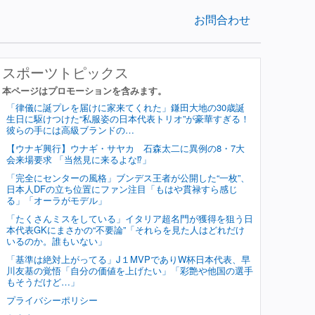
お問合わせ
スポーツトピックス
本ページはプロモーションを含みます。
「律儀に誕プレを届けに家来てくれた」鎌田大地の30歳誕
生日に駆けつけた“私服姿の日本代表トリオ”が豪華すぎる！
彼らの手には高級ブランドの…
【ウナギ興行】ウナギ・サヤカ 石森太二に異例の8・7大
会来場要求 「当然見に来るよな⁉」
「完全にセンターの風格」ブンデス王者が公開した“一枚”、
日本人DFの立ち位置にファン注目「もはや貫禄すら感じ
る」「オーラがモデル」
「たくさんミスをしている」イタリア超名門が獲得を狙う日
本代表GKにまさかの“不要論”「それらを見た人はどれだけ
いるのか。誰もいない」
「基準は絶対上がってる」J１MVPでありW杯日本代表、早
川友基の覚悟「自分の価値を上げたい」「彩艶や他国の選手
もそうだけど…」
プライバシーポリシー