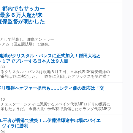
ント・トロイデンへと渡りヨーロッパでのキャリアをスタートす
期を迎えており、過去2シーズンで3つのタイトルを獲得してい
移籍しセリエAに挑戦。3シーズンにわたって安定したパフォー
いたいと思っていた場所です」と、クリスタル・パレスへの期待
、都内でもサッカー
価を上げ、プレミアリーグのアーセナルへと完全移籍で加入し
、クリスタル・パレスには同じ日本代表の鎌田大地が所属。昨季
J最多６万人超が来
ルテタ監督の下で立て直しを図っていたチームに加わると、右サ
レンスリーグ制覇を果たし、今季はUEFAヨーロッパリーグに出場
安定感のあるパフォーマンスを見せて信頼を築き上げ、ファンか
森保監督が明かした
により、今季プレミアリーグでプレイする日本人選手は9人目とな
に。一方で、毎年のように負傷離脱し、ポジションを掴んでは手
キャリアとなった。 それでもプレミアリーグでは66試合に出場
れでも冨安は負傷からの復帰の目処が立たない中、2025年夏にア
の後リハビリに励むと、2026年1月にアヤックスへ移籍。半年間
ズンとして開幕し、鹿島アントラー
表にも復帰し、FIFAワールドカップ2026にも出場。しかし、ア
タジアム（国立競技場）で激突。
退団し、プレシーズンはクリスタル・パレスでテスト生として試
た。 クリスタル・パレスにとって今夏2人目の補強となった冨安
安健洋がクリスタル・パレスに正式加入！鎌田大地と
グに復帰。クラブを通じて、「プレーするのが楽しみです。この
レミアでプレーする日本人は９人目
で3つのタイトルを獲得するなど、良い時期を迎えています。ま
:39
た場所です」と、新天地でのプレーを楽しみにしていると語って
るクリスタル・パレスは現地８月７日、日本代表DF冨安健洋の
リスタル・パレスに加入の冨安健洋と鎌田大地が早速2ショット！
背番号は17に決定した。 昨冬に入団したアヤックスを契約満了
で見る Crystal Palace Football Club(@cpfc)がシェアした投稿
歳は、プレシーズンにパレスの練習。トライアウトを受けていた
となった。 昨夏に退団したアーセナル時代以来、１年ぶりのプ
ドリ獲得へオファー提示も……シティ側の反応は「交
となった冨安は、「プレーするのが楽しみです。このクラブは2シ
イトルを獲得するなど、良い時期を迎えています。まさに僕が望ん
:10
とコメントを発表した。 これで、今季のプレミアでプレーす
ンチェスター・シティに所属するスペイン代表MFロドリの獲得に
遠藤航（リバプール）、三笘薫（ブライトン）、田中碧（リー
示したようだ。 今夏の北中米W杯で負傷したオランダ代表MFフ
トッテナム）、坂元達裕（コベントリー）、前田大然（イプスウ
ングが負傷離脱しているバルセロナ。その代役探しに動いてお
正（ハル）と合わせて９人目となった。 北中米ワールドカップ
リードとの個人合意に至ったとも報じられていたロドリに関心を
、完全復活をアピールした冨安は、世界最高峰の舞台で再び実力
EL王者が香港で激突！…伊藤洋輝途中出場のバイエ
はレアル移籍が有力視されていたロドリだが、現在はバルセロナ
構成●サッカーダイジェストWeb編集部 【動画】一足早くパレス
・ヴィラに勝利
強まっている。そのなかで、イギリス『The Athletic』によれ
用する冨安
:04
金4500万（約82億円）＋ボーナス500万ユーロ（約9億1000万