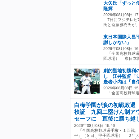
大矢氏「ずっと
隆輝
2026年08月08日 17
7日にフジテレビO
氏と斎藤雅樹氏が、
1−1の6回一死二
時二塁打を放った
東日本国際大昌
っていると思う」
謝しかない」
けどね」と話すよう
2026年08月08日 16
月は先発の出場機
「全国高校野球選
る。 斎藤氏は「
園球場） 東日本
ていますよね。あ
監督は試合後の取
ね」と話していた。
一、二塁で二塁走
劇的聖地初勝利
デオ検証を要求。
し 江井監督「
決めた大きな場面
走者小内は「自
った。 「審判の
2026年08月08日 15
球ですから。感謝
「全国高校野球選
ベンチにいれるの
園球場） 初出場
ら。熱中症の対策
今大会から導入さ
ジャッジしていた
白樺学園が涙の初戦敗退
勝点となった。 
に立ち続ける審判
検証 九回二塁けん制ア
小内がけん制死と
果にセーフに覆り
セーフに 直後に勝ち越
フに変更します」
2026年08月08日 15:46
ツポーズを繰り出
「全国高校野球選手権・１回戦、
導入されたビデオ
平」（８日、甲子園球場） ２年
後、江井監督は「