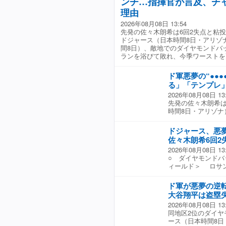
ンチ…指揮官が言及、チ
元帥が現役引退前
理由
に、『横濱漢祭 
となった！元気が
2026年08月08日 13:54
頂点を目指そうぞ
先発の佐々木朗希は6回2失点と粘投も
ドジャース（日本時間8日・アリゾ
間8日）、敵地でのダイヤモンドバ
ランを浴びて敗れ、今季ワーストを
ド軍悪夢の“●●
る」「テンプレ
2026年08月08日 13
先発の佐々木朗希は6
時間8日・アリゾナ
バックス戦で9回裏
る7連敗を喫し、8
ドジャース、悪
動揺が広がってい
佐々木朗希6回2
合を作った。しか
2026年08月08日 13
手も3回に四球で出
○ ダイヤモンドバ
で大谷が痛恨の二
ィールド＞ ロサ
手のソロで一時勝
平投手（32）は「
ドウィン・ディア
板した佐々木朗希投
決められると、最
ド軍が悪夢の逆
で同地区戦に臨んだ
連敗は7に伸び、
大谷翔平は盗塁
三振。5番ヌートバ
ームに対し、ファ
2026年08月08日 13
ナドへの初球フォー
よ」「なんかもう
同地区2位のダイヤ
ら5番ヌートバーに
「ドジャースやっ
ース（日本時間8日
に打ち取り、追加
連敗て やばいね