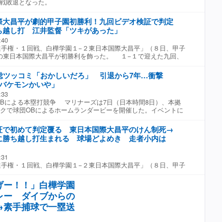
戦敗退となった。
こでアウトになってチェンジになるよりはもう一回チャンスがあ
ジャッジが変わったのは大きかった。本当にどっちになるかわか
際大昌平が劇的甲子園初勝利！九回ビデオ検証で判定
ので、ツキがあった」と振り返った。決まり事として「欲しけれ
てくれと。選手からこっちに」とし、事前にサインも作っていた
ち越し打 江井監督「ツキがあった」
判の方には一生懸命ジャッジしていただいている。審判があって
:40
謝しかない。集中力切らさずにジャッジしていただいて感謝しか
手権・１回戦、白樺学園１−２東日本国際大昌平」（８日、甲子
た。ビデオ検証を求めた二塁走者の小内は「ギリギリのプレーに
の東日本国際大昌平が初勝利を飾った。 １−１で迎えた九回、
自信があって、セーフになってくれと思って、監督にお願いしま
れたビデオ検証で初めて判定が覆った直後に勝ち越し。これが決
検証ができてとてもいいなと思います」と語った。
九回の東日本国際大昌平の攻撃。２死一、二塁の場面で二塁走者
総ツッコミ「おかしいだろ」 引退から7年…衝撃
、チェンジとなった。しかし、ビデオ検証を求め、検証の結果に
「バケモンかいや」
死一、二塁から再開。球審は「ビデオ判定の結果判定をセーフに
:33
明し、球場はどよめき、東日本国際大昌平の選手たちはガッツポ
OBによる本塁打競争 マリナーズは7日（日本時間8日）、本拠
。直後に２番入ケ町が勝ち越し適時打を放った。今大会から導入
ークで球団OBによるホームランダービーを開催した。イベントに
は今回が３回目だったが、初めての判定が覆った。 九回１死二
球団会長付特別補佐兼インストラクターを務めるイチロー氏も参
ったが、先発照沼が後続を断ち、歴史的１勝を手にした。 試合
をマークした。52歳を迎えたレジェンドが披露した驚異的な打撃
本当にどっちになるかわからない感じだったので、ツキがあっ
証で初めて判定覆る 東日本国際大昌平のけん制死→
の声が寄せられた。 大歓声のなか“オオトリ”で登場したイチ
小内は「ギリギリのプレーになってしまった。自信があって、セ
に勝ち越し打生まれる 球場どよめき 走者小内は
秒でいきなり右翼ポール際へ放り込んだ。さらに2連発や最大4連
と思って、監督にお願いしました。リクエスト検証ができてとて
」
、約1分間で5本のアーチを架けて球場をどよめかせた。2分間の
す」と語った。
:31
、2ポイントが加算されるジャックポット・ラウンドでの一発を含
手権・１回戦、白樺学園１−２東日本国際大昌平」（８日、甲子
8ポイントを記録した。惜しくも決勝進出は逃したものの、スタ
から導入されたビデオ検証で初めて判定が覆り、直後に東日本国
浴びた。 イチロー氏は現役時代にマリナーズの象徴として数々
しに成功した。 九回の東日本国際大昌平で２死一、二塁の場面
打ち立てており、今回のイベントでも衰えを知らない打撃でファ
げー！！」白樺学園
制死となり、チェンジとなった。しかし、ビデオ検証を求め、検
いえ、年齢は52歳。現役引退から7年経ったものの、華麗なスイ
レー ダイブからの
に覆り、２死一、二塁から再開。球審は「ビデオ判定の結果判定
とはない。 中継を見ていたファンからは「イチロー、バケモン
ます」と説明。球場はどよめき、東日本国際大昌平の選手たちは
→素手捕球で一塁送
けど」「イチロー4連発エグい」「イチロー惜しかったけど流石す
り出した。今大会から導入されたビデオ検証は今回が３回目だっ
身でもまだまだホームラン出るんですね」「イチローのホームラ
定が覆った。 直後に２番入ケ町が勝ち越し適時打を放った。
ったマジで」「イチロー8本ぶちかましてて草」「おかしいだろあ