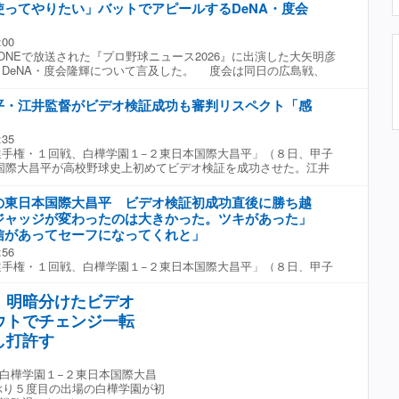
使ってやりたい」バットでアピールするDeNA・度会
:00
NEで放送された『プロ野球ニュース2026』に出演した大矢明彦
DeNA・度会隆輝について言及した。 度会は同日の広島戦、
塁の第3打席、森下暢仁が投じた初球のカットボールをレフト線に適
。 大矢氏は「積極的に行くというのがすごくいい結果につなが
平・江井監督がビデオ検証成功も審判リスペクト「感
と評価し、「このバッターはずっと使ってやりたいと思うんです
に、DeNAの外野の競争は熾烈。エンカーナシオンが加入した7
:35
会を減らしたが、後半戦に入り、再びスタメン出場が増えてい
手権・１回戦、白樺学園１−２東日本国際大昌平」（８日、甲子
今日みたいなレフトへのヒットをよく見るな。昨日からずっと見
国際大昌平が高校野球史上初めてビデオ検証を成功させた。江井
っちへ引きつけてパチンと打つのが非常に上手だなと思います
材で審判へのリスペクトの姿勢を強調した。 同点の九回２死
 ☆協力：フジテレビONE『プロ野球ニュース2026』
者の小内がけん制死となりチェンジとなったが、小内が監督にビ
の東日本国際大昌平 ビデオ検証初成功直後に勝ち越
検証の結果セーフとなり、直後に勝ち越しに成功した。 試合を
ジャッジが変わったのは大きかった。ツキがあった」
でビデオ検証が功を奏したが、江井監督は審判への敬意を熱く語
信があってセーフになってくれと」
方々に一生懸命ジャッジしていただいている。審判があっての野
:56
しかないですよね。私たち選手もそうですけど（試合の）半分は
手権・１回戦、白樺学園１−２東日本国際大昌平」（８日、甲子
で。審判の方はグラウンドにこの暑い中立っているわけですか
の東日本国際大昌平が初勝利を飾った。 １−１で迎えた九回、
もそうですけど、そういった中で集中力を切らさずにこうやって
れたビデオ検証で初めて判定が覆った直後に勝ち越し。これが決
だいているので感謝しかないですよね」 猛暑の中でグラウンド
 明暗分けたビデオ
九回の東日本国際大昌平の攻撃。２死一、二塁の場面で二塁走者
員。指揮官はその過酷さをおもんばかり、リスペクトを表した。
ウトでチェンジ一転
なり、チェンジとなった。しかし、ビデオ検証を求め、検証の結
、２死一、二塁から再開。球審は「ビデオ判定の結果判定をセー
し打許す
と説明し、球場はどよめき、東日本国際大昌平の選手たちはガッ
した。直後に２番入ケ町が勝ち越し適時打を放った。今大会から
白樺学園１−２東日本国際大昌
検証は今回が３回目だったが、初めての判定が覆った。 試合
ぶり５度目の出場の白樺学園が初
あそこは勝負どころ。どうなのかこっちからみたらわからない部