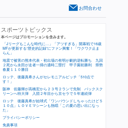
お問合わせ
スポーツトピックス
本ページはプロモーションを含みます。
「Jリーグもこんな時代に…」「アツすぎる」開幕戦で16歳
MFが更新する“歴史的記録”にファン興奮！「ワクワク止ま
らん」
地震で被害の熊本代表・初出場の有明が劇的逆転勝ち 九回
２死から永田が走者一掃の適時二塁打 甲子園初勝利 県勢
春夏１１０勝目
ロッテ、後藤真希さんがセレモニアルピッチ「510点で
す！」
阪神 佐藤輝が高橋宏から２３号２ランで先制 バックスク
リーンへ特大弾 入団２年目から京セラで５年連続弾
ロッテ 後藤真希が始球式「ワンバウンドしちゃったけど５
１０点」ＬＯＶＥマシーンも熱唱「この夏の思い出になっ
た」
プライバシーポリシー
免責事項