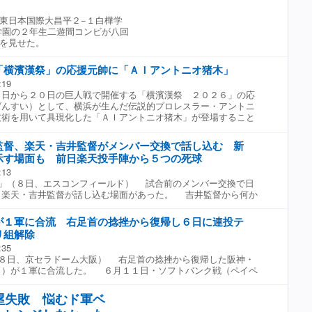
り、試合後、江井監督は「本当にどっちになるかわからない感じ
の賜物か」「50歳過ぎてホームラン8本は普通にすげぇww」
東日本国際大昌平２−１白樺学
があった」と振り返り、小内は「ギリギリのプレーになってしま
れた。（Full-Count編集部）
学園の２年生二遊間コンビが八回
て、セーフになってくれと思って、監督にお願いしました。リク
を見せた。
てとてもいいなと思います」と語った。
「横濱漢祭」の応援元帥に「ＡＩアントニオ猪木」
:19
日から２０日の巨人戦で開催する「横濱漢祭 ２０２６」の応
げんすい）として、横浜が生んだ伝説的プロレスラー・アントニ
技術を用いて具現化した「ＡＩアントニオ猪木」が登場すること
。 「ＡＩ アントニオ猪木」は、アントニオ猪木さんの実弟・
表取締役社長を務める株式会社猪木元気工場を中心として立ち上
監督、楽天・吉井監督がメンバー交換で話し込む 新
ニオ猪木」プロジェクト内で生成されたＡＩ動画。アントニオ猪
示す場面も 前日楽天投手陣から５つの死球
球団イベント「勝祭 ２０１７」に出演。その縁と、今回のイベ
:13
、漢のための３日間」というコアコンセプトに、ご家族の皆さん
」（８日、エスコンフィールド） 試合前のメンバー交換で日
の思いが合致し、「ＡＩアントニオ猪木」としての出演が実現す
と楽天・吉井監督が話し込む場面があった。 吉井監督から何か
浜スタジアムのビジョンに姿を映し、生前のアントニオ猪木さん
新庄監督が手で５を示した後、何かを話し、その後、２本指で何
濱漢祭」の応援総長を務める格闘家・角田信朗とともに、試合前
 前日はサヨナラ勝ちしたものの楽天投手陣から５つのデッドボ
イベントを盛り上げる。 球団は「ご生前の活躍とこれまでの温
が１軍に合流 右足首の捻挫から復帰し６日に連投テ
ハム。指揮官は試合後「ちょっとデッドボールが多かったです
と感謝を込め、時を超えた“熱い絆”とともに再び横浜スタジアム
リ組解除
と考えてもらいたいですね」と苦言を呈していた。
お届けします」としている。 また、弟・啓介さんは球団を通
:35
える闘魂』というフレーズにもあるように『赤』のイメージがあ
８日、京セラドーム大阪） 右足首の捻挫から復帰した阪神・
代は『青』のタオルを使っていました。古いファンの方はその記
７）が１軍に合流した。 ６月１１日・ソフトバンク戦（ペイペ
いでしょうか。そんな、懐かしい『青の猪木』、『横浜』、『ベ
２日のファーム・広島戦（ＳＧＬ）で実戦復帰し、５日のファー
け合わせで ＡＩ アントニオ猪木が元気を発信できればと思い
（ベルーナ）では１回無失点。６日の同戦では１回１失点だった
。 角田は「「燃える闘魂復活！『勝祭 ２０１７』以来、あの
塁失敗 悩むド軍ベ
い、連投テストを完了させ、リハビリ組から外れていた。
アントニオ猪木が帰って来る！何を隠そう、この角田信朗、猪木