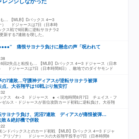
ャレンジしなかった
にリング上で戦った最後の日本人ファイターなのである。今ここ
２０２６』「漢気爆発 盆バイエ」で再び猪木元帥と相見える事
あれば何でもできる！そのひと足を踏み出して、ここから一気に
」とコメントした。
… 【MLB】Dバックス 4ー3
ナ） ドジャースは7日（日本時
ックス戦で9回裏に逆転サヨナラ2
更新する7連敗を喫した。
●●●●●” 痛恨サヨナラ負けに懸念の声「呪われて
」
:38
回2失点と粘投も… 【MLB】Dバックス 4ー3 ドジャース（日本
） ドジャースは7日（日本時間8日）、敵地でのダイヤモンド
に逆転サヨナラ2ランを浴びて敗戦した。今季ワーストを更新す
月はいまだ未勝利。この衝撃的な敗戦に対し、SNS上では大きな
夢の7連敗…守護神ディアスが逆転サヨナラ被弾
る。 先発マウンドに上がった佐々木朗希投手は、6回2失点と試
失点、大谷翔平は10戦ぶり無安打
し打線は5回まで相手先発ケリーの前に無安打と沈黙。大谷翔平投
:32
塁するも二盗に失敗した。1点差に迫った7回には1死満塁の好機
ックス 4x−3 ドジャース ● ＜現地時間8月7日 チェイス・フ
ゴロ併殺打に倒れて逆転を逃した。 8回にアンディ・パヘス外野
ンゼルス・ドジャースが首位攻防カード初戦に逆転負け。大谷翔
ち越したものの、9回裏に悪夢が待っていた。復帰したばかりのエ
1番・指名打者」でフル出場するも、10試合ぶりの無安打。先発登
ス投手が登板したものの、先頭打者に四球を与えて1死から盗塁を
手（24）は6回2失点という投球で勝敗付かなかった。 中7日
後はウォルド・シュミットに逆転サヨナラ2ランを浴びた。これで
転サヨナラ負け、泥沼7連敗 ディアスが痛恨被弾…
佐々木は初回を三者凡退に抑え、2回裏の先頭打者マルテを3球
チーム全体に重苦しい空気が漂っている。 手痛い敗戦を喫したチ
失敗＆絶好機で併殺
ーとの“侍ジャパン対決”では投ゴロに打ち取ったが、続く6番アレ
ンからは「ドジャースもう負の連鎖」「魔の8月いつ抜け出すの
:22
シームが甘く入り、17号先制ソロを浴びた。 4回裏の二死か
呪われてるとしか思えない」「ドジャースは呪われてるんかな」
モンドバックスとのカード初戦 【MLB】Dバックス 4ー3 ドジャ
中越えの二塁打を許したものの、先制弾の6番アレナドを三ゴロ
と勝てると思ったのにな」「ドジャース大丈夫か」「ドジャース7
・アリゾナ） ドジャースの大谷翔平投手が7日（日本時間8
点は与えず。しかし5回裏、一死からの四球と盗塁でこの回もピン
」「負け癖がついてる」「ドジャースひどいな……負け方が大型