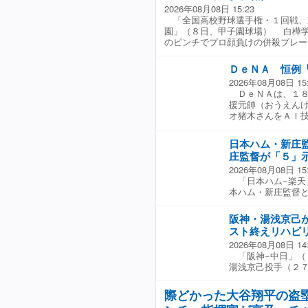
2026年08月08日 15:23
これが決勝点とな
の打棒トレーニング
「全国高校野球選手権・１回戦、
だったので、ツキ
と、驚嘆の声が寄せら
園」（８日、甲子園球場） 白樺
った。自信があっ
のピンチでプロ顔負けの併殺プレー
エスト検証ができ
ＤｅＮＡ 恒例
2026年08月08日 15
ＤｅＮＡは、１８
援元帥（おうえん
オ猪木さんをＡＩ
を７日、発表した
猪木啓介さんが代
日本ハム・新庄
げた「ＡＩアント
庄監督が「５」
木さんは、かつて
2026年08月08日 15
ント「漢が燃える
「日本ハム−楽天
や関係各所、球団
本ハム・新庄監督
る。 当日は、横
を話しかけた後、
と親交があり「横
かを示していた。
後やイニング間の
阪神・湯浅京己
ールを受けた日本
かいご縁に深い敬意
スト終えリハビ
ね。５個。ちょっ
に勇気とパワーを
2026年08月08日 14
じ、「兄貴は『燃
「阪神−中日」（
りますが、７０年
湯浅京己投手（２
憶もあるのではな
イ）で負傷。８月
イスターズ』の掛
ム交流戦・西武戦
ます」とコメント
際どかった大谷翔平の盗
ものの２三振を奪
炎のファイター・