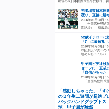
出場の東日本国際大昌平に敗れ、初
分があった。あそ
った方がいいと。
初出場東日本国
らない感じだった
ばシグナルは出し
覆り、直後に勝
という。また「審
2026年08月08日 15
の野球ですので感
「全国高校野球選
ないです」と慮っ
園球場） 初出場
なってしまった。
今大会から導入さ
した。リクエスト
勝点となった。 
52歳イチローに
がけん制死となり
「7」に最敬礼
セーフに覆り、２
2026年08月08日 15
変更します」と説
球団創設50周年の
ーズを繰り出した
地のT-モバイルパ
されたビデオ検証
は、マリナーズで
塁のピンチを背負
加し、7本の柵越え
後、江井監督は「
甲子園ビデオ検
に、ファンから称賛
た」と振り返り、
セーフに 直後
ロー氏は、開始10
ーフになってくれ
「自信があった
発をマークするなど
もいいなと思いま
2026年08月08日 15
競技時間のなかで
「全国高校野球選
む計7本の柵越えで
園球場） 今大会
ンドから大声援を
際大昌平が勝ち越
の偉大な金字塔を
「感動しちゃった」「す
で二塁走者がけん
ンを魅了した。とは
の２年生二遊間が超絶プ
証の結果にセーフ
ングは色褪せるこ
をセーフに変更し
バックハンドグラブトス
かいやバケモンだ
ガッツポーズを繰
ぎるわ」「あの細
球 甲子園が騒然
たが、初めての判
ンダービーすごか