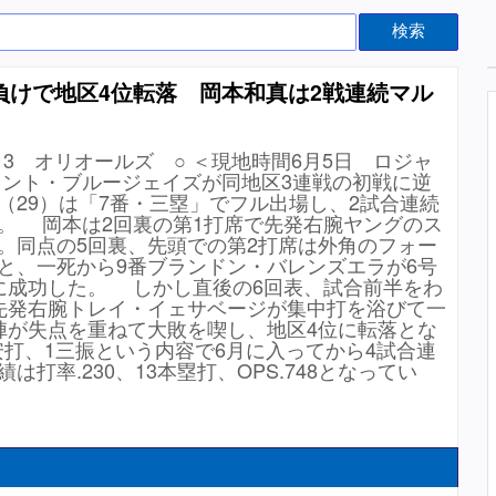
検索
負けで地区4位転落 岡本和真は2戦連続マル
13 オリオールズ ○ ＜現地時間6月5日 ロジャ
ント・ブルージェイズが同地区3連戦の初戦に逆
（29）は「7番・三塁」でフル出場し、2試合連続
。 岡本は2回裏の第1打席で先発右腕ヤングのス
。同点の5回裏、先頭での第2打席は外角のフォー
と、一死から9番ブランドン・バレンズエラが6号
に成功した。 しかし直後の6回表、試合前半をわ
先発右腕トレイ・イェサベージが集中打を浴びて一
陣が失点を重ねて大敗を喫し、地区4位に転落とな
安打、1三振という内容で6月に入ってから4試合連
打率.230、13本塁打、OPS.748となってい