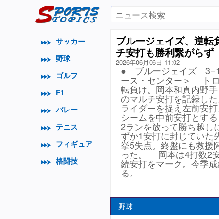
ブルージェイズ、逆転
サッカー
チ安打も勝利繋がらず
野球
2026年06月06日 11:02
● ブルージェイズ 3−
ゴルフ
ース・センター＞ トロ
転負け。岡本和真内野手
F1
のマルチ安打を記録した
ライダーを捉え左前安打
バレー
シームを中前安打とする
2ランを放って勝ち越し
テニス
ずか1安打に封じていた
フィギュア
挙5失点。終盤にも救援
った。 岡本は4打数2
格闘技
続安打をマーク。今季成績は
る。
野球