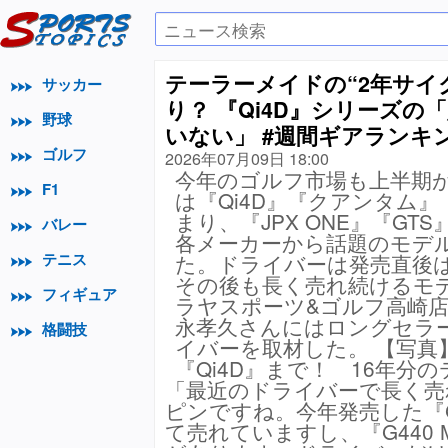
テーラーメイドの“2年サイ
サッカー
り？ 『Qi4D』シリーズの
野球
いない」 #週間ギアランキ
ゴルフ
2026年07月09日 18:00
今年のゴルフ市場も上半期
F1
は『Qi4D』『クアンタム』『
まり、『JPX ONE』『GTS
バレー
各メーカーから話題のモデ
テニス
た。ドライバーは発売直後
その後も長く売れ続けるモ
フィギュア
ラヤスポーツ&ゴルフ高崎
永孝久さんにはロングセラ
格闘技
イバーを取材した。 【写真】
『Qi4D』まで！ 16年分
「最近のドライバーで長く売
ピンですね。今年発売した『G
て売れていますし、『G440 