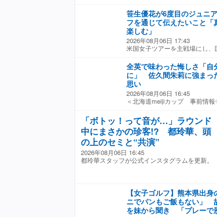
い」と見据えた。
マ戦（６日、北海道・札幌国際
ド、パー７２） ツアー１２勝
笹生優花が6度目のジュニ
プロアマ戦で最終調整し、地元
フを通じて伝えたいこと「
目指して頑張りたい」と力を込
楽しむ」
く、２日には新潟・長岡市で「
2026年08月06日 17:43
地で観覧した。「ＴｉｋＴｏｋ
米国女子ツアーを主戦場にし、
だなと。日程を見たらたまたま
子メジャー「全米女子オープン
れは『行け！』ってことだな」
日からの2日間、ジュニアイベント
だ。見事に抽選で当たり、女子
全英で味わった悔しさ「自
GREET〜5周年記念イベント
菜、吉本ひかる、妹・あゆさん
に」 佐久間朱莉に強まっ
ブ（茨城県）で開催した。 【
浴衣を来て会場を訪れた。「車
思い
導を行う笹生優花 先週の海外女
浴衣を着て、髪もセットした。
2026年08月06日 16:45
プン」（全英）で12位に入り
ぶりで、すごい楽しかった」。
＜北海道meijiカップ 事前情
差ボケを調整する間もないスケ
り、都内から新潟への車移動は
クラブ 島松コース（北海道）◇6
じさせない笑顔を見せた。6回
外の渋滞に巻き込まれて、行き
の桑木志帆がメジャー制覇を成
ー2勝・米ツアー1勝の宮里美
「ボトッ！って音が…」ラウンド
た。日帰りで朝５時頃にお家に
落ちで引き上げた全英の地。佐
を持ち、現在は米ツアー中継の
ど、それを超えるくらい良かっ
中にまさかの珍客!? 都玲華、頭
口にした。 【連続写真】全くブ
片平光紀さんも参加した。節目
笑顔を浮かべた。 北海道・北
導”スイングがスゴかった 取材
の上のセミと“共演”
て2日間の日程で開催。参加した
から車で１０分ほどと国内ツア
う振り返った。「本当にいろい
ス内のホテルに宿泊し、ゴルフ
ジュニア時代から慣れ親しんだ
2026年08月06日 16:45
がありましたが、ティショット
の午前には、恒例のマンツーマ
のケガで出場できなかった。「
都玲華スタッフが公式インスタグラムを更新。
問に笑顔で応じていたが、桑木
ンジで行われた。笹生に加え、
た。風は毎日吹くので３〜４ア
どこか唇を噛むような表情を見
導を受けられる濃密な内容とな
見据えた。
木とは同学年で、プロ入りも同
とりとの“向き合い方”も、強く
る。 「すごくうれしかったで
耳を傾け、その課題に的確にア
【女子ゴルフ】熊本県出身
た」。仲間の勝利をたたえなが
弾道が低いことに悩むジュニア
ニでパンもご飯もない」 
て、本音も吐露した。「それ以
い方を修正するよう助言。する
を妹から聞き 「プレーで
ずなのに、全然戦えなかった」
し、ジュニアは大きく目を見開