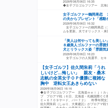
結果は到底受け入れられるもの
イングだけにとどまらない。ア
2026年08月06日 16:35
間の言葉は本音であり、正直に
普段の構え方を確認。体がター
◆女子プロゴルフツアー 北海
さも感じた。今季の海外メジャ
め、ボールがつかまり過ぎてい
マ戦（６日、北海道・札幌国際
で予選落ち。最高位は「全米女
メントを見直そうか」と、ター
ド、パー７２） プロ２年目で
女子ゴルファー鶴岡果恋 
「アムンディ・エビアン選手権
平行になる仕組みを丁寧に説明
ｋｙ）がプロアマ戦で最終調整
の夫からプレゼント「感動
とエビアンは少し手応えを感じ
など、細かな動作にまで落とし
海外メジャー・ＡＩＧ全英女子
2026年08月06日 16:32
ので、何もできなかったことが
ても、年齢や現在の課題を踏ま
９位で終えた。「全米女子オー
女子ゴルファーの鶴岡果恋（
戦で予選落ちとなっただけに 
る。握り方を整えるだけでなく
でしっかり４日間、回り切れた
ムを更新。夫でオリックス・来
しさを晴らすには、再び海外メ
に伝える姿からは、その場限り
った。英国から４日の昼に帰国
プレゼントを公開した。 鶴岡
まで海外ツアー参戦への強い思
がるきっかけを届けようとする
「一試合、一試合を大事にして
目線の来田の写真を添え、「さ
「全英に出る前より、海外に行
クラブのチェックも怠らない。
１回勝ちたい」と今季初勝利を
「美人は何やっても美しい
ゼントしてくれました 感動を
いうのは事実です」と話した。
む女の子に対し、ショットを数
身の荒木は英国にいた先月２８
８歳美人ゴルファーの雰囲
いを記した。 来田は東京ドー
トリー締め切りは現地時間10月
ない」と判断した。フェースを
７を観測した地震が発生した。
犬とリラックス姿「雰囲気
で、九回に劇的なサヨナラ３ラ
調べたんですが、まだ時間はあ
度ぐらいですか？」と父親に質
『えっ！』っと思った」と、熊
2026年08月06日 16:23
た。この試合、途中出場で３安
の調子をどこまで上げていける
どに対し、ロフトが合っていな
を取った。当初は被害の詳細は
女子ゴルフの人気選手、セキ
きく貢献した。 ふたりは昨年
思います」とも話した。「試合
球を上げようとする」ことで、
スを見たら被害がひどいと分か
日、自身のインスタグラムを更
は６年目の今季、５９試合の出
で行くより向こうで戦い続けた
がる癖もついていたため、肩の
と振り返る。 妹でアマチュア
オフショットを公開した。 黄
打、２４打点と結果を残してい
ないか」。メジャー制覇への道
【女子ゴルフ】佐久間朱莉「うれ
身の3番ウッドを手渡して「打
聞くと「コンビニやお店に行っ
ットアップに身を包み、愛犬と
を晴らすべく、次なるステージ
はきれいに高く上がった。笹生
（物流が）止まっちゃっている
しいけど…悔しい」 親友・桑木
稿。コメント欄などでは「花柄
している。（文・齊藤啓介） 北海
いたものよりロフトが寝ており
た。影響はけっこうあるみたい
す」、「前髪いいですねー♥」
志帆の全英女子ＯＰ優勝に複雑な
せ 女王・佐久間の現在地は？ 
道が大きく変わることを、その
りに出場する国内ツアーに向け
何やっても美しい」、「雰囲気
内女子ツアー 賞金ランキング
ないクラブを無理に打たないほ
はできないので、必死に頑張ろ
胸中 逆転女王あきらめない
つも以上に可愛い」との声が寄
＆成績 桑木志帆が“凱旋帰国”
スイングに影響してしまいます
して、故郷に元気や勇気を届け
2026年08月06日 16:16
ト角も引き合いに出しながら、
◆女子プロゴルフツアー 北海道ｍｅｉｊｉカ
親もその説明に納得し、クラブ
プ プロアマ戦（６日、北海道・札幌国際ＣＣ
中で、ヒアリングからスイング
Ｃ＝６７０９ヤード、パー７２） 昨季年間女
プローチし、ジュニアと家族を
佐久間朱莉（しゅり、大東建託）がプロアマ戦
ていく姿があった。 レッスン
終調整し、今大会への意気込みを語った。