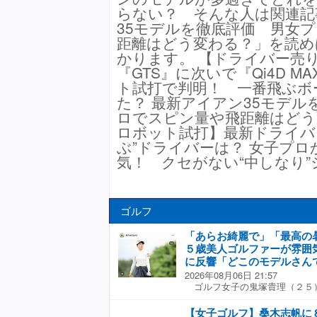
らない？ そんな人は関連記
35モデルを徹底評価 男女
距離はどう変わる？」を読め
かります。 【ドライバー売
『GTS』に次いで『Qi4D M
ト試打で判明！ 一番飛ぶボ
た？ 最新アイアン35モデル
ロでスピン量や飛距離はどう
ロボット試打】最新ドライバー
ぶ”ドライバーは？ 女子プロ
気！ クセがない“中しなり
ゴルフ
「あらお綺麗で」「最高の
５歳美人ゴルファーが雰囲
に反響「どこのモデルさん
2026年08月06日 21:57
ゴルフ女子の鬼塚貴理（２５
開し、反響を呼んだ。 週刊ゴ
撮影。「良い息抜きになりまし
【女子ゴルフ】桑木志帆