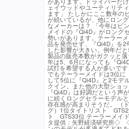
があります。ドライバーだ
ェイウッドやユーティリテ
ます」 たしかにここ数年の
が続いているが、他にロン
なメーカーは？ 「今年はピ
メイドの『Qi4D』がロング
勢いがあります。テーラーメ
品を発売せず、『Qi4D』を
した影響が大きい。例年だと
製品の販売本数がガクッと落
年は5、6月になっても『Qi
試打を希望する人が多いです
でもテーラーメイドは3位に『Q
して5位に『Qi4D』と2モ
クイン。また他の大型ショッ
『Qi4D』は好調だという声
に続くロングセラーモデルとし
存在感が高まりそうだ。 （
グ）1位タイトリスト GTS2
ト GTS33位 テーラーメイド 
タ提供：矢野経済研究所◇ 
ンのモデルが多過ぎてどれ