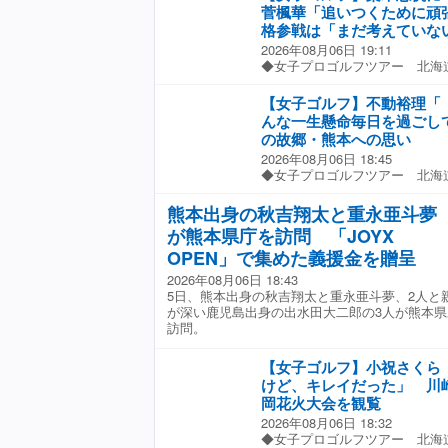
た」と綴り、白地にオレンジの
菅楓華「追いつくために頑
姿を公開した。 コメント欄な
格参戦は「まだ考えていな
「最高の暑中見舞いです」、「
2026年08月06日 19:11
ゃくちゃ可愛い」、「あらお綺
◆女子プロゴルフツアー 北海
ですか？」との声が寄せられて
マ戦（６日、北海道・札幌国際
ＧＡステップアップツアーを中
ド、パー７２） ツアー２勝の
の五輪代表・鬼塚雅。
【女子ゴルフ】不動裕理「
マ戦で最終調整し、今季ツアー
んな一生懸命毎日を過ごし
た。 前週は海外メジャーのＡ
の故郷・熊本への思い
しい予選落ち。「バンカーがす
2026年08月06日 18:45
め方が勉強になった」。今季の
◆女子プロゴルフツアー 北海
プンでも決勝Ｒに進めず「全米
マ戦（６日、北海道・札幌国際
い中で、あの会場に行くと思っ
ド、パー７２） ツアー５０勝
外に行くと気持ちが変わったり
熊本出身の秋吉翔太と重永亜斗夢
場で練習後に取材に応じ、故郷
った。 全英女子オープンは桑
が熊本県庁を訪問 「JOYX
震度７を観測した地震の被災地
が初優勝。菅は「気持ちがすご
市出身の４９歳ベテランは「（
OPEN」で集めた義援金を贈呈
が伝わってくるような練習の仕
し、自然は怖いなと思いました
いたので強いなと思う」とうな
2026年08月06日 18:43
という。２０１６年の熊本地震
ー参戦を予定する中、自身は「
5日、熊本出身の秋吉翔太と重永亜斗夢、2人と
２０年の豪雨災害などの復興支
ーはまだ考えていない」と考え
が深い鹿児島出身の出水田大二郎の3人が熊本県
ャリティーゴルフ大会に参加す
ってしまうと結果にとらわれす
訪問。
１０月４日に５０歳を迎える
なるのが全英であった。しっか
ンダミンカップに続き、４戦目
と改めて思った」と日本での成
【女子ゴルフ】小祝さくら
１０年と２度優勝している大会
セデス・ランクで８００ポイン
は（優勝は）難しいけど、みん
けど、キレイだった」 川
トップを独走する。今季は後半
るので、私は試合を精いっぱい
る。約８１８ポイント差の２位
岡花火大会を観覧
ける。
くためにすごく頑張れそう。刺
2026年08月06日 18:32
日本のメジャーで結果を出して
◆女子プロゴルフツアー 北海