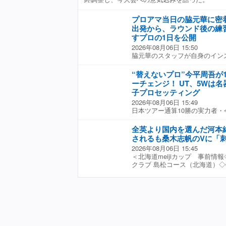
ュニアに対し「何が原因だった
てみよう」と問いかけ、言語化
わらせず、アウトプットによっ
プロアマ当日の脇元華に密
見守る家族にも説明を行い、動
出発から、ラウンド後の練
た。動作の修正がいかに難しい
すプロの1日を公開
丁寧に“定着”まで導く。レッス
2026年08月06日 15:50
た！」とハイタッチ。努力を認
脇元華のスタッフが自身のイン
その一つひとつの積み重ねに、
会前に開催されるプロアマ当日
の後はアプローチ、バンカー、
ル出発から、ラウンド後の練習
“替えないプロ”今平周吾が
底的に指導。距離感の作り方や
を投稿した。 【動画】超接近戦
ーチェンジ！ UT、5Wは
からウロコ”の内容が次々と示
朝5時半にホテルを出発。脇元
保護者も熱心に見入っていた。2
子プロセッティング
「朝は必ず飲む」というコーヒ
ホールずつ帯同。実戦のなかで
2026年08月06日 15:49
た「華プロはポケモンがとても
た。このイベントを通してジュ
日本ツアー通算10勝の実力者
り、バッグにはピカチュウがぶ
やるにも楽しむこと」だ。「学
「クラブを替えない選手」とし
ている腰の治療器具には、アメ
して“楽しむ”。それにつながっ
にヤマハがゴルフ事業から撤退
フガールズ」や福岡ソフトバン
全英より国内を選んだ河本
ルはあっていいと思うんですけ
うに変わったのか？ クラブフ
ルに混ざり、面白ポーズをとっ
されるも桑木志帆のVに「
スを楽しむことが大事だと思う
てもらった。 【写真】今平が長
中、北海道を中心に展開するコ
なずく。「プロになるにしても
2026年08月06日 15:45
の打痕がすご過ぎる！ ◇ ◇ 
立ち寄りおにぎりを買うとコー
も、“真剣だけど、それを楽しむ
＜北海道meijiカップ 事前情
ヤマハの『RMX116』ドライ
ウォーミングアップを済ませる
ない。私も子どものときにゴー
クラブ 島松コース（北海道）◇6
はついにタイトリストの『GT2
ちいいショットを繰り返してい
プロセスを楽しんでいた。自分
い、怖い」。時の流れの速さに
イバー以外は昨年と変わってい
ドを終えると、本番に備えてす
それを忘れてほしくない。楽し
東建託・いい部屋ネットレディ
ィ、フェアウェイウッドは長く
は表彰式に向かうと、4時過ぎ
の気持ちを何歳になっても忘れ
もあり棄権。オープンウィーク
リティは2011年発売のタイトリ
た1日もようやく終わろうとし
彰式では、参加したジュニア一
北海道入りした。 【写真】初
い続けている。その理由はどこ
「こういう発信凄くいいと思い
す」「上手くなりました」など
生時代 桑木志帆の優勝で沸いた
15年でどのメーカーのユーテ
早くからお疲れ様です」「今週
は、笹生がプロ転向後から使用
子オープン」（全英）だが、出
が伸びています。同じロフトでも
くり休んで頑張ってね」などと
つき10本ずつプレゼント。ジ
送った。というのも、6月の「
飛ぶようになった。飛距離性能
返信していた。 脇元華のノー