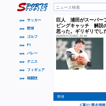
巨人 浦田がスーパー
サッカー
ビングキャッチ 解説
野球
思った。ギリギリでし
2026年07月08日 20:49
ゴルフ
F1
バレー
テニス
フィギュア
格闘技
野球
ド軍の“匿名情報