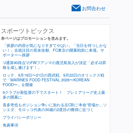
お問合わせ
スポーツトピックス
本ページはプロモーションを含みます。
「挨拶の内容が気になりすぎてやばい」「当日を待つしかな
い！」去就注目の長友佑都、FC東京の開幕戦前に来場。サ
ポーターへ挨拶
“J通算90得点”のFWフアンマの鹿児島加入が決定「必ずJ2昇
格を成し遂げます！」
ロッテ、9月19日〜21日の西武戦、9月22日のオリックス戦
で「MARINES FOOD FESTIVAL 2026〜KOREAN
FOOD〜」を開催
9クラブが新監督の下でスタート！ プレミアリーグ史上最
多の開幕に
喜多壱也もポジション争いに加わる左CBに“本命”登場か…ソ
シエダ、モロッコ代表の30歳の2度目の獲得に近づく
プライバシーポリシー
免責事項