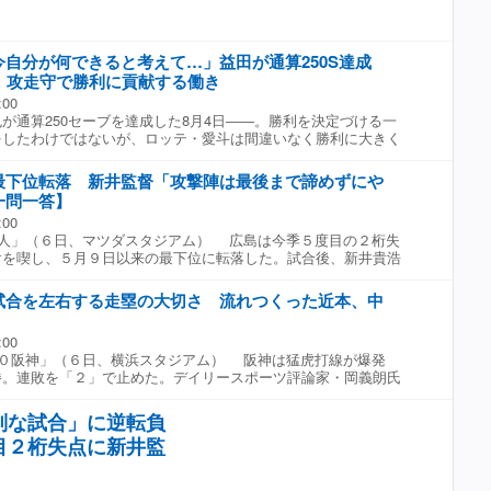
うにやってくれたと思います」と明かしていた。
自分が何できると考えて…」益田が通算250S達成
。攻走守で勝利に貢献する働き
:00
通算250セーブを達成した8月4日――。勝利を決定づける一
をしたわけではないが、ロッテ・愛斗は間違いなく勝利に大きく
同日の西武戦、『8番・センター』で7月26日のオリックス戦以
果たした。2点を追う2回、ロッテは西武先発・平良海馬から先
最下位転落 新井監督「攻撃陣は最後まで諦めずにや
四球、小川龍成のバント安打で無死一、二塁のチャンスを作る。
一問一答】
。 「結果的に昨日（8月4日）5点入りましたけど、ピッチャ
:00
チャンスを作れるピッチャーではない。12球団を見てもトップ
人」（６日、マツダスタジアム） 広島は今季５度目の２桁失
チャーなので、チャンスを作れる機会が少ないと思った。1回（の
けを喫し、５月９日以来の最下位に転落した。試合後、新井貴浩
で点が入らなくてというのがあった。平良でチャンスを作るの
合だったので負けて悔しいです」と言葉を絞り出した。以下、主
スくらいのイメージだったので、なんとしてでも点を取れるよう
◇ −苦しい中継ぎ事情で岡本が４回で降板。 「先発が
いう気持ちでした」 愛斗は「サインはバントじゃなかったの
試合を左右する走塁の大切さ 流れつくった近本、中
試合が多くなってくると、ブルペン陣にしわ寄せがいってしま
が何できると考えて進塁打が自分の中では正解というか、一番や
のカードなので、そこは苦しくなってくるよね。でも、岡本も先
だなと思いました。ヒットを打つよりも後ろに繋げる。一死二、
:00
シーズン。経験のない中でやっているから、これをつなげてもら
9番にいて、繋がっていけば（藤原）恭大、（西川）史礁といるの
０阪神」（６日、横浜スタジアム） 阪神は猛虎打線が爆発
は最後までチャンスをつくるなど見せ場はつくった。 「特別な
方が対平良としてはいいなと思ったので、そういう選択を取りま
勝。連敗を「２」で止めた。デイリースポーツ評論家・岡義朗氏
で、負けて悔しいです。攻撃陣は最後まで諦めずにやってくれ
ボール2ストライクから投じた6球目のストレートを一、二塁間へ
だ近本、中野の走塁を称賛した。 ◇ ◇ 阪神は初回に
ンチスタート。 「疲労を考慮しながらね。屋外の試合が続くの
一塁走者・小川、二塁走者・上田をそれぞれ進めた。 愛斗は長
めて突破口をつくった。 ＤｅＮＡ先発のビドは立ち上がりで球
移動ゲームもあるので、いろいろ考えながら」 −秋山を４番起
組んできた中で、チャンスで回ってきた打席、久々のスタメンで
別な試合」に逆転負
近本はボール球に手を出さずにじっくりと見極めて四球を選ん
ろんなところを動かしたくなかった。アキも状態がいいというと
いは当然強かったはず。それでも、チームが得点に繋がる方法を
目２桁失点に新井監
走られるのを警戒して神経質になりがち。続く中野は初球にセー
当にヒットを打つだけ、ホームランを打つだけではないとずっと
構えで揺さぶりをかけ、２球目で近本が二盗。データと緻密な計
打つだけじゃない。チーム打撃もしなきゃいけないし、バントだ
うが、スタートを切る勇気と成功させた技量は大したものだ。
ンだったり、盗塁もしなきゃいけないし、守備もしっかり守らな