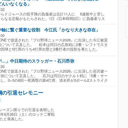
どんいなくなる」
:32
らドジャースの投手陣の負傷者は合計11人に 6連敗中と苦し
らなる悲報がもたらされた。1日（日本時間2日）に負傷者リス
いたウィル・クライン投手は、右肘の精密検査にて骨片が見つか
可能性が浮上した。米メディアがこの件を報じると、SNS上の
中軸に繋ぐ重要な役割 今江氏「かなり大きな存在」
きな動揺が走った。 クラインは今季、リリーフとして36試合に
:00
2ホールドを記録。しかし7月に入ると5試合連続失点を喫するなど
NEで放送された『プロ野球ニュース2026』に出演した今江敏晃
、右肘の違和感でILに入っていた。今回の検査結果は突然の不調
剛について言及した。 松本は同日の広島戦に2番・レフトでスタ
り、ブルペンを支えてきた右腕の離脱はチームにとっても大きな
2四球と5打席のうち4打席出塁と2番打者の役割を果たした。
在のドジャースは、投手陣の負傷者が相次ぐ緊急事態に直面して
ヒットなんか見ても、彼はパ・リーグで首位打者を取ってくるく
イク・スネルやタイラー・グラスノー、ブレイク・トライネン、
ロールを持っている。右方向のヒットも狙いを定めて右へ打ちま
ート、ブルスダー・グラテロルら合計11人がILに名を連ねてい
が…」中日期待のスラッガー・石川昂弥
ッティングができ始めると彼のリズム、スイングができている」
ーズ3連覇を目指すなかで、厳しい台所事情となった。 米スポー
:30
今江氏は「ジャイアンツは中軸の状態が良いので、前を打つバッ
・アスレチック」のファビアン・アルダヤ記者は、MRI検査で肘
NEで放送された『プロ野球ニュース2026』に出演した谷沢健一
とによって足も使えますから、かなり大きな存在ですよね」と話
、ドジャースは今後の対応を決めているところだと、リーグ関係
昂弥について言及した。 石川は同日のヤクルト戦に『5番・サー
ジテレビONE『プロ野球ニュース2026』
内容を報道。手術が必要な場合は今季の残りが危機にさらされる
し、0−0の8回一死満塁の第4打席、清水昇が3ボール2ストライク
く右腕の離脱を伝えた地元メディア「ドジャース・ネーション」
のストレートをライトオーバーの2点適時二塁打を放った。 谷沢
のファンが反応した。 衝撃の一報にSNS上のファンからは「ド
て、フルカウントにして最後の決め球、難しいところでしたよ。
どん人がいなくなる」「まじか……早く完治していただきたい」
鋼の引退セレモニー
直に打ち返しましたよね。こうやってバッターは勝負強さを備え
だいじに、昨年のポストシーズンの力投凄かったのを覚えていま
催
と評価した。 続けて谷沢氏は「サノーのバッティングを見てい
……」「靭帯じゃなくて良かったけど 今季中の復帰は厳しい
づくのは力を抜いて、バットを軽く振り出す。反対方向、基本と
。シーズン終わるけど」と悲痛な声が並んだ。（Full-Count編
しっかり思い出してタイムリーを放った。今後彼が4番だろうね」
年シーズン限りでの引退を表明した
力：フジテレビONE『プロ野球ニュース2026』
6年9月26日（土）のロッテ二軍戦
たと発表した。