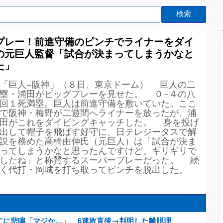
検索
プレー！前進守備のピンチでライナーをダイ
の元巨人監督「試合が決まってしまうかなと
た」
「巨人−阪神」（８日、東京ドーム） 巨人の二
塁・浦田がビッグプレーを見せた。 ０−４の八
回１死満塁。巨人は前進守備を敷いていた。ここ
で阪神・梅野が二遊間へライナーを放ったが、浦
田がこれをダイビングキャッチした。 身を投げ
出して帽子を飛ばす好守に、日テレジータスで解
説を務めた高橋由伸氏（元巨人）は「試合が決ま
ってしまうかなと思ったんですけど。ギリギリで
したね」と称賛するスーパープレーだった。 続
く代打・岡城を打ち取ってピンチを脱出した。
”に悲鳴「マジか…」 6連敗直後→判明した離脱理