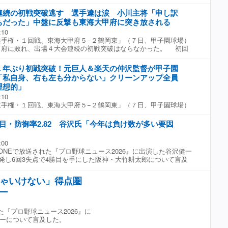
連続の初戦突破逃す 選手達は涙 小川主将「申し訳
ちだった」中盤に反撃も東海大甲府に突き放される
:10
手権・１回戦、東海大甲府５−２鶴岡東」（７日、甲子園球場）
府に敗れ、出場４大会連続の初戦突破はならなかった。 初回
を許した鶴岡東。四回に高橋のタイムリー、五回に押井のタイム
差に迫った。 だが投手陣が粘ることができず、突き放された。
１年ぶり初戦突破！元巨人＆楽天の仲沢監督が甲子園
打で好機を作るも、東海大甲府のエース・村尾の前に得点するこ
「私自身、右も左も分からない」クリーンアップ全員
。 鶴岡東は２０１９年の１０１回大会から出場３大会連続で初
理想的」
が、２０１６年以来となる初戦敗退となった。試合後、アルプス
:10
えた選手たちは大粒の涙を流した。小川主将は「メンバー外の３
手権・１回戦、東海大甲府５−２鶴岡東」（７日、甲子園球場）
してくださる人に申し訳ないという気持ちだった」と明かした。
ドを守りきり、夏は１１年ぶりの初戦突破を果たした。巨人、
撃の勢いがあった、守備でも勢いのあるチームだった」と振り返
た元プロ野球選手の仲沢監督は記念の甲子園初勝利となった。
目・防御率2.82 谷沢氏「今年は負け数が多い要因
攻撃をしかけた。１死二塁から田中三、伊沢の連続適時打、さら
ードを奪った。１点差に迫られた五回には再び伊沢が突き放すタ
:00
は田中颯のタイムリーが飛び出し、クリーンアップが全員打点を
NEで放送された『プロ野球ニュース2026』に出演した谷沢健一
ては先発の熊谷が５回２失点でしっかりとゲームを作ると、六回
先発し6回3失点で4勝目を手にした阪神・大竹耕太郎について言及
ス・村尾が鶴岡東に反撃を許さなかった。 仲沢監督は２００８
「今年は負け数が多い要因というのは、変化球が高いんですよ
で巨人に入団。その後、１２年から楽天でプレーした。２０２４
自分のピッチングが幅広くなる。今年はそういうものがない。今
村中監督の後を受けて母校の監督に就任。記念すべき甲子園初勝
きゃいけない」得点圏
られて、そういう意味ではキッカケになるかなという感じがしま
合後の勝利監督インタビューでは「初回からいつも通りのバッテ
ノー
大竹は阪神に加入した23年から2年連続二桁勝利、昨季も9勝を
たので選手達が地に足をつけてやってくれた」と語った。伊沢の
はここまで4勝7敗、防御率2.82と黒星が先行している。 ☆協
強くできているというか、追い込まれてからいい打撃ができてい
E『プロ野球ニュース2026』
った」と振り返り、継投については「村尾がいつでもいける準備
『プロ野球ニュース2026』に
。理想的な形ができた」と言う。 初采配で初勝利に「私自身も
ーについて言及した。
いので、いつも通りのベンチの雰囲気を変えないように。選手達