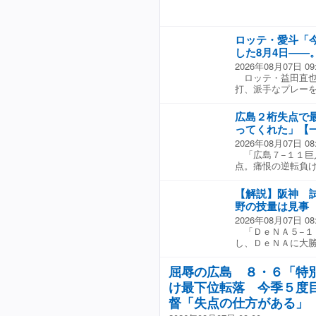
も県大会と同じよ
ロッテ・愛斗「今
した8月4日――
2026年08月07日 09
ロッテ・益田直也が
打、派手なプレー
貢献した。 愛斗は
来のスタメン出場を
広島２桁失点で
頭の上田希由翔が
ってくれた」【
ここで打席には愛斗
2026年08月07日 08
ーが平良でそんなに
「広島７−１１巨
クラスで良いピッ
点。痛恨の逆転負
攻撃）もチャンス
監督は「特別な試
は、ラストチャン
な一問一答 ◇ 
な展開にしたいと
【解説】阪神 
４、５回で代わる
で、じゃあ今自分
野の技量は見事
う。まだ週の初め
った方がいいこと
2026年08月07日 08
発として初めての
三塁で山粼さんが
「ＤｅＮＡ５−１
いたい」 −打線
で、そこに繋げた
し、ＤｅＮＡに大
日の試合だったの
した」と、平良が3
は流れを呼び込ん
た」 −坂倉がベ
のセカンドゴロで
１、２番が足を絡
で。また遠距離の
打にこだわり取り
屈辱の広島 ８・６「特
が荒れていたが、
用。 「あまりい
結果を残したい思
け最下位転落 今季５度
だ。外国人投手は
ころです」
選択した。 「本
フティーバントの
督「失点の仕方がある」
言っているので、
算による盗塁だろ
ったり、エンドラ