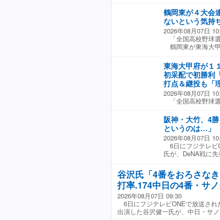
鶴岡東が４大会
ないという気持
2026年08月07日 10
「全国高校野球選
鶴岡東が東海大甲
に一挙３点の先制
リーを放って１点
東海大甲府が１
七回に２死から連
初采配で初勝利
とができなかった
打点＆継投も「
戦を突破していた
2026年08月07日 10
へのあいさつを終
「全国高校野球選
年生と全ての応援
東海大甲府がリー
東海大甲府は「攻
楽天などで活躍し
っていた。
阪神・大竹、4勝
初回から積極的に
というのは…」
に犠飛で３点のリ
2026年08月07日 10
イムリー。七回に
6日にフジテレビO
記録した。 投げ
氏が、DeNA戦に
から登板したエー
した。 谷沢氏は
年度ドラフト６位
ね。低めにいって
年４月から恩師・
谷沢氏「4番をおろさな
日は大量得点に守
利となった。 試
打率.174中日の4番・サ
すね」と話した。 
ィング、守備だっ
マークしたが、今季
適時打には「粘り
2026年08月07日 09:30
力：フジテレビON
る。大きな一本だ
6日にフジテレビONEで放送された
ができていたので
出演した谷沢健一氏が、中日・サノ
右も左もわからな