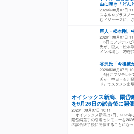
由に嘆き「どん
2026年08月07日 11
スネルやグラスノー
むドジャースに、さ
ト入り（IL）して
り、今季絶望となる
巨人・松本剛、
ファンの間には大
2026年08月07日 11
登板し3勝4敗、1
6日にフジテレビO
調子を落としており
氏が、巨人・松本
を裏付ける形とな
メン出場し、2安打
痛手となる。 現
今江氏は「今日の
いる。すでにブレ
らいバットコント
ブロック・スチュワ
谷沢氏「今後彼
すよ。そういうバ
る。ワールドシリ
2026年08月07日 10
と分析。 さらに
ツ専門メディア「ジ
6日にフジテレビO
ターが出塁するこ
に骨片が見つかり
氏が、中日・石川
した。 ☆協力：フ
者が匿名で語った
ド』でスタメン出場
と言及した。同じ
から投じた7球目
の投稿にも、多く
氏は「粘って粘っ
ジャースからどん
オイシックス新潟、陽岱
逆らうことなく素
「クライン投手お
を9月26日の試合後に開
ていくんですね」
す」「ショックだ
て、石川昂弥が気
2026年08月07日 10:11
か」「取った方がいい
いうか、ベースを
オイシックス新潟は7日、2026
集部）
と予想した。 ☆協
陽岱鋼選手の引退セレモニーを202
の試合終了後に開催することになっ