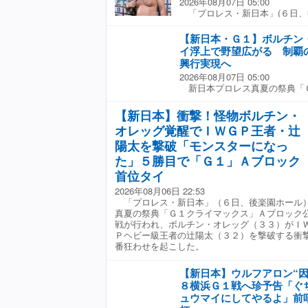
2026年08月07日 05:00
のため、関わらぬが吉だったは
ざいました」と明かした。 敗
「プロレス・新日本」(６日、
になってけたたましく鳴り響い
ンピオンとして情けないととも
無差別級王者のウルフアロンは
ーにゃ」の不吉な４文字が…。
オレッグ！ 商売あがったりだ
で対戦する成田蓮と前哨戦とな
は、東スポが一番早そうだから
【新日本・Ｇ１】ボルチン
たんじゃな。うれしいぜ。後藤
パートナーの松本達哉が成田の
ウナギは「私は９月２日に４０
イ浮上で野望広がる 制覇
背負うな』って言われたけどさ
だ。 極悪軍団「ハウス・オブ
クーアガーデンステージ（東京
興行実現へ
負えるなんざ、ひと言も言った
を率いる成田とは一騎打ちで過
を用意した！ そこで超人・石
レスのレスラーみんなで新たな
2026年08月07日 05:00
で、凶器や金的攻撃など極悪殺
けど、答えはＮＯだった。そり
俺たちならできる。俺たちなら
新日本プロレス真夏の祭典「
向けて「相変わらず汚い戦い方
との経緯を説明。だからといっ
はずだ」と前を見据えた。 後
楽園大会のＡブロック公式戦で
ぐちゃにしてシューマイにして
ていいわけがないが「石森太二
クは勝ち点１０でボルチンとＴ
のボルチン・オレッグ（３３）
『査定してやるよ！』というセ
【新日本】衝撃！怪物ボルチン・
走。後を４勝３敗の８点で辻、
陽太（３２）から５勝目を挙げ
た！（変型ドライバー）もパク
オレッグ覚醒でＩＷＧＰ王者・辻
る。 ◆８・６後楽園ホール大
ブロック首位タイとなったモ
っちがパクってやろうと思いま
０分１本勝負 〇ジェイコブ・
序盤から猛攻にさらされたボル
陽太を撃破「モンスターになっ
す」と、なかなか低レベルな理
ＮＡＲＥ（６分５１秒 ジェイ
ラスターをキャッチすると餅つ
かくにもウナギの要求はただ一
た」５勝目で「Ｇ１」Ａブロック
田優虎●、上村優也 ▼第２試
をつかんでカミカゼを防ごうと
「こっちはわけわからないＡＩ
首位タイ
ク東郷、〇成田蓮（６分０１秒
トカミカゼをさく裂させ激闘を
飯器買わされたり今の時点でと
達哉●、ウルフアロン ▼第３
当に男だ。頑張ってる人間だか
んだ！ 当然石森太二も見に来
2026年08月06日 22:53
イン・ジェイ、カラム・ニュー
本はもっと強くなるぞ！ お前
板代わりに来場を要求。こんな
「プロレス・新日本」（６日、後楽園ホー
ウト）外道、ＯＳＫＡＲ● ▼
の垣根を越えたメッセージを送
メッセージは石森に届いてくれ
真夏の祭典「Ｇ１クライマックス」Ａブロック
〇ハートリー・ジャクソン、ザ
唯一の１敗だったＫＯＮＯＳＵ
戦が行われ、ボルチン・オレッグ（３３）がＩ
分２３秒 ジャンピングパワー
（竹下幸之介）が鷹木信悟に敗
Ｐヘビー級王者の辻陽太（３２）を撃破する衝
●、ドリラ・モロニー ▼第５
イに浮上。Ｇ１を制すれば今度
番狂わせを起こした。
Ｘ ３６』Ａブロック公式戦 
が確実となる。取材に「簡単に
ＤＡ（３勝４敗＝６点）（８分
本のエースは辻。ただ強いだけ
【新日本】ウルフアロン“因
ｃｅ（３勝４敗＝６点）● ▼
ともっと頑張らなきゃと思える
負 〇ジェイク・リー（３勝４
８横浜Ｇ１戦へ珍予告「ぐ
ストタイミングだと思うから、
則）グレート‐Ｏ‐カーン（２勝
ュウマイにしてやるよ」前
かせた。 さらにカザフスタン
合 同 ３０分１本勝負 〇大
ルチンにはＧ１制覇、ＩＷＧＰ