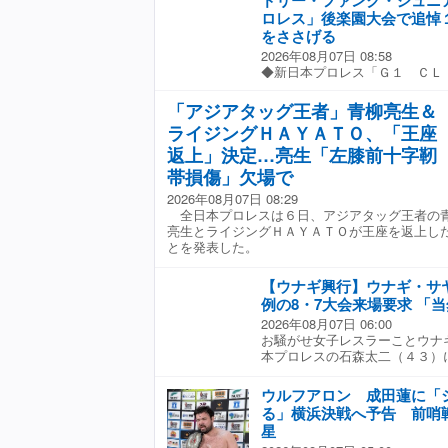
ドリー・ファンク・ジュニ
ロレスは６日、後楽園ホールで
ーに設置する。献花について「
ロレス」後楽園大会で追悼
６」を開催した。 メインイベ
ルコール類、飲料など）はお断
をささげる
ＩＷＧＰヘビー級王者の辻陽太
了承ください」と告知していた
2026年08月07日 08:58
のボルチン・オレッグと対戦し
９年１１月に日本プロレスで初
◆新日本プロレス「Ｇ１ ＣＬ
対決は、真っ向から激突する熱
が１９７２年１０月に「全日本
楽園ホール）観衆１４９４人（
ラスターを狙うとボルチンはカ
弟のテリーさんとリング上では
ロレスは６日、後楽園ホールで
「アジアタッグ王者」青柳亮生＆
撃。さらにバーディクト、パ
は外国人レスラーを招聘するブ
６」を開催した。 大会前に今
辻が驚異的なスタミナでファイ
大な貢献を果たした。２０１３
ライジングＨＡＹＡＴＯ、「王座
た元ＮＷＡ世界ヘビー級王者・
チンは餅つきパワーボムをさく
今年で旗揚げ５４年を迎えた王
さんの追悼セレモニーを行った
返上」決定…亮生「左膝前十字靭
辻から劇的な初勝利を飾り、５
９年１１月の初来日から日本プ
ＫＯＮＯＳＵＫＥ ＴＡＫＥＳ
帯損傷」欠場で
ップ外国人選手として日本マッ
た。 ３戦目で初めて辻を破っ
2026年08月07日 08:29
のタッグチーム「ザ・ファンク
「辻、あなたは、悪い言いかた
全日本プロレスは６日、アジアタッグ王者の
本プロレス界の繁栄に貢献した
ど、オマエは本当に漢だ。最強
亮生とライジングＨＡＹＡＴＯが王座を返上し
レス時代に新日本プロレスの創
だ！だからオレも、あなたにつ
とを発表した。
プロレス史に残る名勝負を展開
ジを送った。 さらに「最後の
月８日の東京ドーム大会に初参
葉で締めたいけど。ただ、好き
爾＆ボブ・バックランドと対
いで、好きのプロレスで、オレ
【ウナギ興行】ウナギ・サ
は、リング上に棚橋弘至社長と
ら！ これから『Ｇ１』優勝し
例の8・7大会来場要求 「
氏が遺影を抱き登壇した。今大
ウガー！！！！」と絶叫した。
2026年08月07日 06:00
列し追悼の１０カウントゴング
ンは「自分は今年は辻がＭＶＰ
お騒がせ女子レスラーことウナ
誠リングアナウナーが「赤コー
チャ強いし頑張ってるし、それ
本プロレスの石森太二（４３）
リー・ファンク・ジュニア」と
きゃいけないと思うし、これか
（７日、新宿フェイス）への来
「スピニング・トー・ホールド
ず『Ｇ１』に向けて。もうそこ
ウナギはメインの安納サオリと
ウルフアロン 成田蓮に「
スで。どれだけ身体しんどくて
試合に出場する。そして大会の
る」横浜決戦へ予告 前哨
そのプロレスのファンのおかげ
ギサヤカの方がいつも普通に無
って、人によっては自分のいい
星
う見ても「超人・石森太二は無
から。それがプロレスにしかな