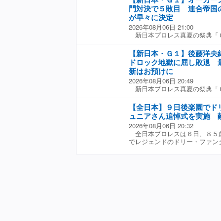
「これでいよいよ、鷹木信悟の
んでこらえたが、そのままコー
門対決で５敗目 連合帝国
ぎる年明けを宣言。さらに、９
ストカミカゼを浴びてついに力
ｏ―Ｉｃｅには「俺は真夏でも
が早々に決定
グ上からボルチンに呼び止めら
だ。お前もアイスを名乗ってる
2026年08月06日 21:00
の男だ。頑張ってる人間だから
ちゃ熱い、ホットなアイスで来
新日本プロレス真夏の祭典「
に負けないで付いて行くわ。
楽園大会のＡブロック公式戦で
お前のおかげだよ！」と熱いメ
ェイク・リー（３７）との「ユ
【新日本・Ｇ１】後藤洋央
「まったく、王者として情けな
Ｅ）」同門対決に敗れ負け越し
ドロック地獄に屈し敗退 
チン・オレッグ。商売上がった
とブロック突破へ厳しい状況で
われたんじゃな。でもうれしい
新はお預けに
完全燃焼の結果となった。ジェ
（洋央紀）には『一人で背負う
2026年08月06日 20:49
い掛かろうとしたオーカーンは
はハナから俺だけで背負えるな
新日本プロレス真夏の祭典「
先制。ところがジェイクはファ
プロレスのレスラーみんなで新
楽園大会のＡブロック公式戦で
めダメージはなく、逆に急所攻
う、俺たちならできる。俺たち
陵平（２７）に痛恨の５敗目を
心頭のオーカーンは再びイスを
【全日本】９日後楽園でド
新たにしていた。
執ようなヘッドロック攻めに苦
からフルスイングするがジェイ
ュニアさん追悼式を実施 
ＲＩＰ（ローリングラリアート
ジのはずのジェイクがここです
2026年08月06日 20:32
アートで反撃に転じたのも束の
ーンがイスを持った状態でレフ
全日本プロレスは６日、８５
ロックを狙ってくる。 このま
ーンはイスで殴打したと勘違い
でレジェンドのドリー・ファン
殺しからミドルキック、ＧＴＷ
た。 これでオーカーンはブロ
９日後楽園大会で実施すると発
めることができない。最後はヘ
た。わずか１分４７秒の終戦に
する。 団体によると、追悼式
ク（ヘッドロック）で無念の
ジェイクにイス攻撃を加えよう
リング上で行う。献花台は会場
これで後藤は負け越しが決まり
スティン・ヤングが仲裁に登場
「献花以外のお供え（食品、ア
滅。長州力の持つ最年長優勝記
クラウンズアップのポーズを取
断りさせていただきますのでご
お預けとなった。 バックステ
のの、Ｇ１という大会に限れば
ドリーさんは弟・テリーさん
あいつの気持ちが、このＧ１に
まま早期敗退となってしまった
ァンクス」として絶大な人気を
け上回った」と完敗を認めつつ
道マットで活躍。２０１３年１
俺のＧ１クライマックス、ここ
理、認定を行うＰＷＦの４代目
ろだ」と豪語。残り公式戦も全