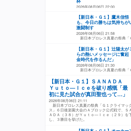
杯
（８分５１秒 ビッグロック）
母国でのプロレス初開催だ。「
2026年08月06日 22:00
点）● ▼第８試合 同 ３０
選手が増えてきたら、いつかカ
「プロレス・新日本」（６日
勝３敗＝８点）（１９分４４秒
かもしれないじゃないですか。
ＥＲ無差別級王者のウルフアロ
【新日本・Ｇ１】鷹木信悟
ン→片エビ固め）ＫＯＮＯＳＵ
広めていきたいと思うので。カ
で、８日の横浜武道館大会で行
も、今日の勝ちは気持ちが
（５勝２敗＝１０点）● ▼第
いし、機会があってやることが
ス」Ｂブロック公式戦で対戦す
激闘制す
〇ボルチン・オレッグ（５勝２
す」。 これを受け、新日本の
行ったが、パートナーの松本達
秒 ラストカミカゼ→体固め）
は新日本の強みでもありますか
2026年08月06日 21:58
膝十字固めで仕留められ、苦杯
はボルチンがいないと実現でき
新日本プロレス真夏の祭典「
軍団「ハウス・オブ・トーチャ
して凱旋というのはボルチンに
楽園大会のＡブロック公式戦で
と２月の大阪大会、６月の大阪
うから、クリアしないといけな
覇者のＫＯＮＯＳＵＫＥ ＴＡ
【新日本・Ｇ１】辻陽太が
ており、１勝１敗。約２カ月ぶ
けて考えておきます」と約束。
＝３１）との激闘を制し、４勝
は、いきなり入場から奇襲を受
らの熱いメッセージに奮起
モンスターがＧ１の頂へ突き進
撃合戦を展開すると、竹下を場
子攻撃を食らった。波乱含みの
金時代を作るんだ」
て痛めつけた。リングに戻って
とのマッチアップでは迫力を増
2026年08月06日 21:30
トーンをお見舞いした。さらに
み、滞空時間の長いブレーンバ
新日本プロレス真夏の祭典「
を連続で打ち込むなど、攻め立
ック東郷は豪快なパワースラム
楽園大会のＡブロック公式戦で
スターは竹下に切り返され、逆
捕らえかけたもののサミングで
陽太（３２）がＳＴＲＯＮＧ無
ットにＤＤＴで突き刺されてし
【新日本・Ｇ１】ＳＡＮＡＤＡ
食らって流れを分断された。 
ッグ（３３）に３敗目を喫した
に追い込まれてバックエルボー
れたウルフは股間を押さえなが
Ｙｕｔｏ―Ｉｃｅを破り感慨「最
の公式戦は、互いに一歩も譲ら
く浴びせられた。 その後も、
変わらず汚い戦い方だな」と憤
た。エプロンでの攻防から場外
初に見た試合が真田聖也って…」
た。竹下からは掟破りのＭＡＤ
らほど近い横浜武道館で行われ
をさく裂させた辻だったが、シ
られたが、鷹木も負けじとレイ
「２カ月ぶりの成田蓮とのシン
2026年08月06日 21:11
ジーンブラスターをキャッチさ
せた。粘る竹下からはエルボー
をぐちゃぐちゃにして、シュー
新日本プロレス真夏の祭典「Ｇ１クライマッ
れる。 ならばと打撃戦からド
たが、パンピングボンバーで形
告”を残した。
ス」６日後楽園大会のＡブロック公式戦で、Ｓ
れながらもジーンブラスターを
ブ・ザ・ドラゴンで竹下を沈
ＡＤＡ（３８）がＹｕｔｏ―Ｉｃｅ（２９）を
射。しかし再度のジーンブラス
試合後「どんな勝利よりも、今
し、３勝目を挙げた。
トで迎撃されバーディクト、さ
な！」と勝利に酔った。２０２
ャッチされての餅つきパワーボ
会、同年７月の「Ｇ１クライマ
【新日本・Ｇ１】オーカー
をひっくり返される。カミカゼ