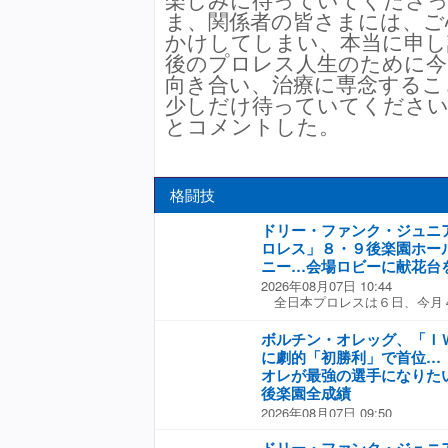
ま、関係者の皆さまには、ご
かけしてしまい、本当に申し
後のプロレス人生のために今
向き合い、治療に専念するこ
少しだけ待っていてください
とコメントした。
格闘技
ドリー・ファンク・ジュニ
ロレス」８・９後楽園ホー
ニー…会場ロビーに献花台
2026年08月07日 10:44
全日本プロレスは６日、今月
米のプロレス界でトップレスラ
界ヘビー級王者でＰＷＦ会長の
ボルチン・オレッグ、「Ｉ
さんの追悼式を８・９後楽園ホ
に劇的「初勝利」で首位…
た。 全日本プロレスは「ドリ
オレが最強の選手になりた
んを偲び、追悼の意を込めまし
後楽園全成績
サマーアクションウォーズ２０
2026年08月07日 09:50
いて、追悼式及びドリー・ファ
◆新日本プロレス「Ｇ１ ＣＬ
台の設置を行います」と発表し
楽園ホール）観衆１４９４人（
前１１時１０分からリング上で