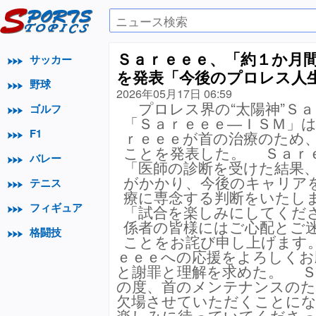
Ｓａｒｅｅｅ、「約１か月
サッカー
を発表「今後のプロレス人
野球
2026年05月17日 06:59
プロレス界の“太陽神”Ｓ
ゴルフ
「Ｓａｒｅｅｅ―ＩＳＭ」
F1
ｒｅｅｅが首の治療のため
ことを発表した。 Ｓａｒ
バレー
「医師の診断を受けた結果
がかかり、今後のキャリア
テニス
療に専念する判断をいたし
フィギュア
「試合を楽しみにしてくだ
係者の皆様にはご心配とご
格闘技
ことをお詫び申し上げます
ｅｅｅへの応援をよろしくお
と謝罪と理解を求めた。 Ｓ
の度、首のメンテナンスのた
欠場させていただくことにな
楽しみに待っていてくださ