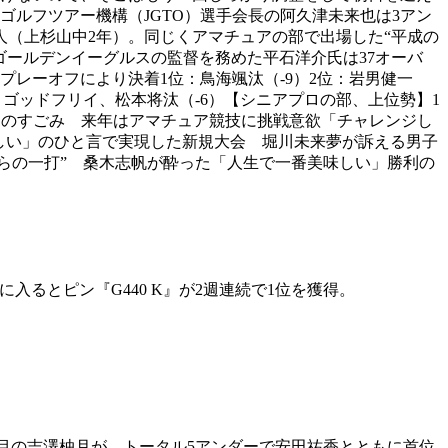
ゴルフツアー機構（JGTO）選手会長の阿久津未来也は3アン
人（上杉山中2年）。同じくアマチュアの部で出場した“平成の
ゴールデンイーグルスの監督を務めた平石洋介氏は37オーバ
プレーオフにより決着1位：鳥海颯汰（-9）2位：岩男健一
ト・ゴッドフリイ、松本将汰（-6）【シニアプロの部、上位勢】1
たプロのすごみ 来年はアマチュア競技に挑戦意欲「チャレンジし
ほしい」のひと言で実現した新規大会 堀川未来夢が訴える男子
からの一打” 桑木志帆が酔った「人生で一番美味しい」勝利の
入るとピン『G440 K』が2週連続で1位を獲得。
ロ3年目の吉澤柚月が、トータル5アンダーで安田祐香とともに首位