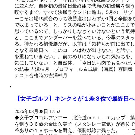
に並んだ。自身初の最終日最終組で悲願の初優勝を狙う
喫するまで、すべて決勝ラウンドに進出。5月の「リゾ
ーこそ出場19試合のうち決勝進出はわずか1回と辛酸
で収まっている」と、ミスの幅が小さいことがここまで
思っているので、しっかりしなきゃいけないという気持
と、ここまでアンダーパーを並べている。今季のスタッツ
る。待たれる初優勝だが、以前は「気持ちが前に出てしま
となる最終日へ「このコースは欲が出せない」と話す。
を重ねていきたい」。前のめりになりがちな気持ちを、
気にしていない」と自然体。「今日はお肉でも食べたいで
の結果 吉澤柚月 プロフィール＆成績 【写真】雰囲気
テスト合格時の吉澤柚月
【女子ゴルフ】キンクミが１差３位で最終日へ
2026年08月08日 17:52
◆女子プロゴルフツアー 北海道ｍｅｉｊｉカップ 
を狙う３６歳の金田久美子（スタンレー電気）が首位
谷ありの１８ホールを耐え、優勝戦線に残った。 １