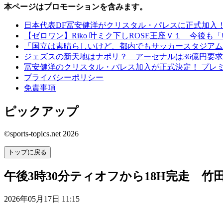
本ページはプロモーションを含みます。
日本代表DF冨安健洋がクリスタル・パレスに正式加入
【ゼロワン】Riko 叶ミク下しROSE王座Ｖ１ 今後
「国立は素晴らしいけど、都内でもサッカースタジアム
ジェズスの新天地はナポリ？ アーセナルは36億円要求
冨安健洋のクリスタル・パレス加入が正式決定！ プレ
プライバシーポリシー
免責事項
ピックアップ
©sports-topics.net 2026
トップに戻る
午後3時30分ティオフから18H完走 
2026年05月17日 11:15