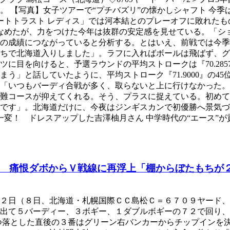
。 【写真】女子ツアーで“プチバズリ”の懐かしシャフト 今
ートトラスト レディス」では河本結とのプレーオフに敗れた
をなめたが、力をつけた今年は抜群の安定感を見せている。「
の成績につながっていると分析する。とはいえ、前戦では今季
ちで北海道入りしました」。ラフに入ればボールは飛ばず、グリ
に目を向けると、予選ラウンドの平均ストロークは『70.285
う」と話していたように、平均ストローク『71.9000』の4
「いつもバーディ合戦が多く、取らないと上に行けなかった。
難コースが抑えてくれる。そう、プラスに捉えている。初めて
す」。北海道だけに、今夜はジンギスカンで初優勝へ景気づけと
一変！ ドレスアップした吉澤柚月さん 中学時代の“エース”が
 痛恨ダボからＶ戦線に再浮上「棚からぼたもちが
第２日（８日、北海道・札幌国際ＣＣ島松Ｃ＝６７０９ヤード
で出て５バーディー、３ボギー、１ダブルボギーの７２で回り
つ落とした直後の３番はグリーン右バンカーからチップインを