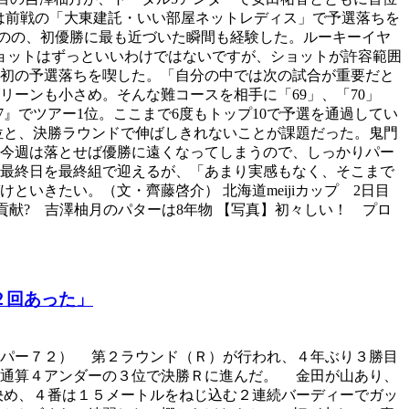
季は前戦の「大東建託・いい部屋ネットレディス」で予選落ちを
ものの、初優勝に最も近づいた瞬間も経験した。ルーキーイヤ
ショットはずっといいわけではないですが、ショットが許容範囲
初の予選落ちを喫した。「自分の中では次の試合が重要だと
ーンも小さめ。そんな難コースを相手に「69」、「70」
7』でツアー1位。ここまで6度もトップ10で予選を通過してい
5位と、決勝ラウンドで伸ばしきれないことが課題だった。鬼門
今週は落とせば優勝に遠くなってしまうので、しっかりパー
最終日を最終組で迎えるが、「あまり実感もなく、そこまで
いきたい。（文・齊藤啓介） 北海道meijiカップ 2日目
貢献? 吉澤柚月のパターは8年物 【写真】初々しい！ プロ
２回あった」
、パー７２） 第２ラウンド（Ｒ）が行われ、４年ぶり３勝目
、通算４アンダーの３位で決勝Ｒに進んだ。 金田が山あり、
決め、４番は１５メートルをねじ込む２連続バーディーでガッ