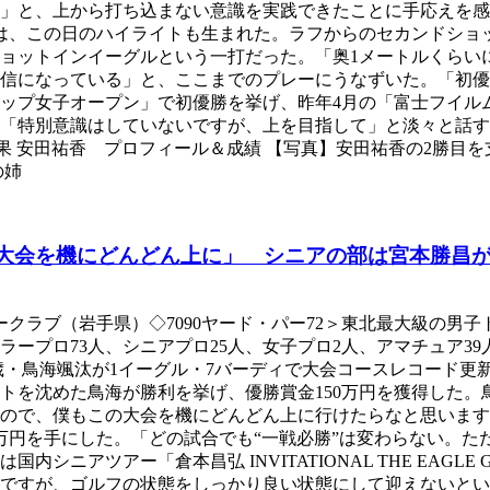
」と、上から打ち込まない意識を実践できたことに手応えを感
4では、この日のハイライトも生まれた。ラフからのセカンドシ
ョットインイーグルという一打だった。「奥1メートルくらい
信になっている」と、ここまでのプレーにうなずいた。「初優
ロップ女子オープン」で初優勝を挙げ、昨年4月の「富士フイ
へ「特別意識はしていないですが、上を目指して」と淡々と話
の結果 安田祐香 プロフィール＆成績 【写真】安田祐香の2勝目
の姉
大会を機にどんどん上に」 シニアの部は宮本勝昌
クラブ（岩手県）◇7090ヤード・パー72＞東北最大級の男
ープロ73人、シニアプロ25人、女子プロ2人、アマチュア39
歳・鳥海颯汰が1イーグル・7バーディで大会コースレコード更
ットを沈めた鳥海が勝利を挙げ、優勝賞金150万円を獲得した
ので、僕もこの大会を機にどんどん上に行けたらなと思います
0万円を手にした。「どの試合でも“一戦必勝”は変わらない。
シニアツアー「倉本昌弘 INVITATIONAL THE EAGL
ですが、ゴルフの状態をしっかり良い状態にして迎えないとい