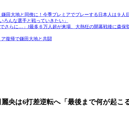
！鎌田大地と同僚に！今季プレミアでプレーする日本人は９人
も「いろんな選手と戦っていきたい」
でさらに…」J最多６万人超が来場、大熱狂の開幕戦後に森保
ミア復帰で鎌田大地と共闘
竹田麗央は6打差逆転へ「最後まで何が起こ