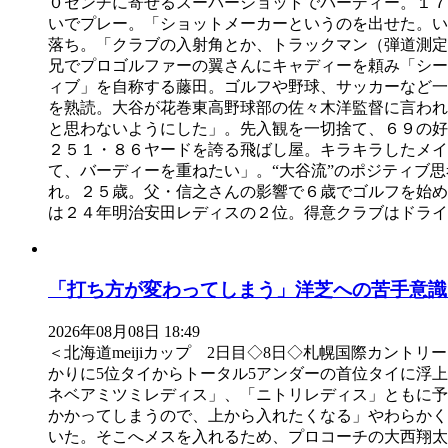
０センチに寄せるスーパーショットでバーディー。１７
いでプレー。「ショットメーカーというのを出せた。
落ち。「クラブの入射角とか、トラックマン（弾道測定
兄でプロゴルファーの翼さんにキャディーを頼み「シ
ィブ」を自称する藤田。ゴルフや野球、サッカーなど一
を熟読。大谷が花巻東高野球部の佐々木洋監督に言われ
と思わないようにした」。先入観を一切捨て、６９の
２５１・８６ヤードを誇る飛ばし屋。キラキラしたメイ
て、バーディーを重ねたい」。“大谷流”のポジティブ
れ。２５歳。父・信之さんの影響で６歳でゴルフを始め
は２４年明治安田レディスの２位。得意クラブはドライ
「打ち方が変わってしまう」洋芝への苦手意識
2026年08月08日 18:49
＜北海道meijiカップ 2日目◇8日◇札幌国際カント
かりに5位タイからトータル5アンダーの首位タイに浮上
ネベアミツミレディス」、「ニトリレディス」ともに予
かかってしまうので、上から入れたくなる」やわらかく
いた。そこへメスを入れるため、プロコーチの大西翔太