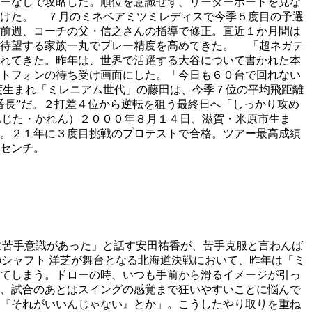
ーなしで攻略した。順位を意識せず、リーダーボードを見な
じけた。 ７月のミネベアミツミレディスで今季５度目の予選
前週、コーチの父・信之さんの指導で修正。直近１か月間は
を待望する家族一丸でプレー精度を高めてきた。 「超ネガテ
れてきた。昨年は、世界で活躍する大谷について書かれた本
トフォンの待ち受け画面にした。「今日も６０台で回れない
度生まれ「ミレニアム世代」の藤田は、今季７位の平均飛距離
番長”だ。２打差４位から逆転を狙う最終日へ「しっかり攻め
ふじた・かれん）２０００年８月１４日、滋賀・米原市生ま
。２１年に３度目挑戦のプロテストで合格。ツアー最高成績
センチ。
洋芝に苦手意識があった」と話す安田祐香が、苦手克服と言わんば
のシャフト 洋芝が舞台となる北海道決戦において、昨年は「ミ
てしまう。ドローの時、いつも手前から滑るイメージが引っ
、試合のあとはスイングの感覚まで狂いやすいことに悩んで
『それがいいんじゃない』とか」。こうしたやり取りを重ね