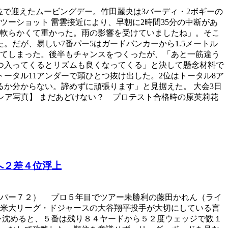
5位で迎えたムービングデー。竹田麗央は3バーディ・2ボギーの
ツーショット 雷雲接近により、早朝に2時間35分の中断があ
と軟らかくて重かった。雨の影響を受けていましたね」。そこ
。だが、易しい7番パー5はガードバンカーから1.5メートル
ってしまった。後半もチャンスをつくったが、「あと一筋違う
つ入ってくるとリズムも良くなってくる」と決して懸念材料で
トータル11アンダーで頭ひとつ抜け出した。2位はトータル8ア
か分からない。諦めずに頑張ります」と見据えた。 大会3日
レア写真】 まだあどけない？ プロテスト合格時の原英莉花
へ２差４位浮上
、パー７２） プロ５年目でツアー未勝利の藤田かれん（ライ
米大リーグ・ドジャースの大谷翔平投手が大切にしている言
を沈めると、５番は残り８４ヤードから５２度ウェッジで数１