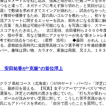
番は６メートルをねじ込み、強風と雨が吹いた難コースをボギ
いつもと違って、ネガティブに考えず振り切れた」と笑顔がは
器）で数値を求めすぎてスイングが崩れた」。試合がなかった
ード獲得や優勝するため、質の高いゴルフを教わった」。初Ｖ
流アスリートに関するエッセーを読み、前向きになる言葉に触
た言葉「先入観は可能が不可能になる」を写真に撮り、スマー
好スコアをたたき出した。 古江彩佳、吉田優利ら２０００年
ク、指や手首、耳など随所にアクセサリーが光る“新オシャレ
思考で初の頂点をつかむ。（星野 浩司） ◆藤田 かれん（
る。彦根総合高時代に滋賀県高校ゴルフ選手権で３年連続優勝
バー。趣味は買い物、カラオケ。家族は両親、兄２人。１６３
 安田祐香が“克服”の首位浮上
リークラブ 島松コース（北海道）◇6709ヤード・パー72＞「
し、最終日を迎える。 【写真】女子ツアーで“プチバズリ”中
選落ち。洋芝との相性の悪さを感じていた。「打ち方が変わっ
、ボールが沈みやすい芝質に対して、こうした苦手意識があり
氏にもアドバイスを求めた。「自分で思ったことを質問して。