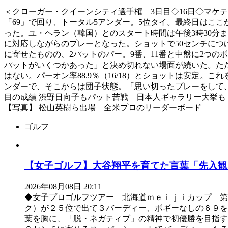
＜クローガー・クイーンシティ選手権 3日目◇16日◇マケテ
「69」で回り、トータル5アンダー。5位タイ。最終日はここ
った。ユ・ヘラン（韓国）とのスタート時間は午後3時30分
に対応しながらのプレーとなった。ショットで50センチにつけ
に寄せたものの、2パットのパー。9番、11番と中盤に2つ
パットがいくつかあった」と決め切れない場面が続いた。た
はない。パーオン率88.9％（16/18）とショットは安定
ンダーで、そこからは団子状態。「思い切ったプレーをして
目の成績 渋野日向子もパット苦戦 日本人ギャラリー大挙も
【写真】 松山英樹ら出場 全米プロのリーダーボード
ゴルフ
【女子ゴルフ】大谷翔平を育てた言葉「先入観
2026年08月08日 20:11
◆女子プロゴルフツアー 北海道ｍｅｉｊｉカップ 
ク）が２５位で出て３バーディー、ボギーなしの６９を
葉を胸に、「脱・ネガティブ」の精神で初優勝を目指