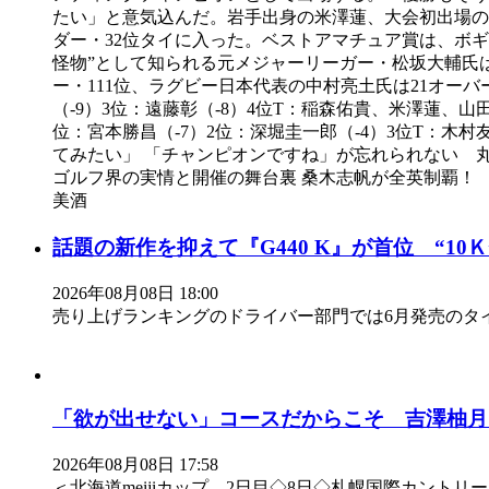
たい」と意気込んだ。岩手出身の米澤蓮、大会初出場の
ダー・32位タイに入った。ベストアマチュア賞は、ボギ
怪物”として知られる元メジャーリーガー・松坂大輔氏は
ー・111位、ラグビー日本代表の中村亮土氏は21オー
（-9）3位：遠藤彰（-8）4位T：稲森佑貴、米澤蓮、
位：宮本勝昌（-7）2位：深堀圭一郎（-4）3位T：
てみたい」 「チャンピオンですね」が忘れられない 
ゴルフ界の実情と開催の舞台裏 桑木志帆が全英制覇！ 
美酒
話題の新作を抑えて『G440 K』が首位 “10
2026年08月08日 18:00
売り上げランキングのドライバー部門では6月発売のタイト
「欲が出せない」コースだからこそ 吉澤柚月
2026年08月08日 17:58
＜北海道meijiカップ 2日目◇8日◇札幌国際カント