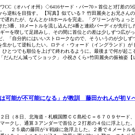
ワCC（オハイオ州）◇6416ヤード・パー70＞首位と3打差の
から逆転を目指す。 【写真】似ている？ 竹田麗央とお兄さんの
まで遅れたが、なんとか18ホールを完走。「グリーンがちょっ
た3番、10メートルを流し込んだ4番と連続バーディが先行した
のボギーを喫して足踏みし、その間に首位との差は少しずつ広が
だ、「自分的にはいいストロークなので、そういうのが少しず
。これを生かして逆転したい。ロティ・ウォード（イングランド）が
、ひとつでも順位を上げて終われるように。最後まで何が起こる
「だんだん減ってショック」 小祝さくら×竹田麗央の振袖姿【
は可能が不可能になる」が教訓 藤田かれんが初Ｖ
第２日（８日、北海道・札幌国際ＣＣ島松Ｃ＝６７０９ヤード
マークし、通算３アンダーで首位と２打差の４位に浮上した。
す。 ２５歳の藤田がＶ戦線に急浮上した。２番で４メートル