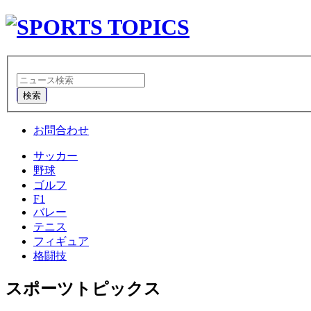
検索
お問合わせ
サッカー
野球
ゴルフ
F1
バレー
テニス
フィギュア
格闘技
スポーツトピックス