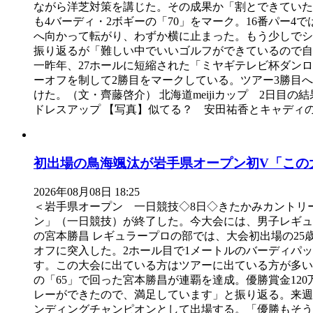
ながら洋芝対策を講じた。その成果か「割とできていた
も4バーディ・2ボギーの「70」をマーク。16番パー
へ向かって転がり、わずか横に止まった。もう少しでシ
振り返るが「難しい中でいいゴルフができているので自
一昨年、27ホールに短縮された「ミヤギテレビ杯ダン
ーオフを制して2勝目をマークしている。ツアー3勝目
けた。（文・齊藤啓介） 北海道meijiカップ 2日目
ドレスアップ 【写真】似てる？ 安田祐香とキャディ
初出場の鳥海颯汰が岩手県オープン初V「この
2026年08月08日 18:25
＜岩手県オープン 一日競技◇8日◇きたかみカントリー
ン」（一日競技）が終了した。今大会には、男子レギュラ
の宮本勝昌 レギュラープロの部では、大会初出場の25
オフに突入した。2ホール目で1メートルのバーディパ
す。この大会に出ている方はツアーに出ている方が多い
の「65」で回った宮本勝昌が連覇を達成。優勝賞金12
レーができたので、満足しています」と振り返る。来週は国内
ンディングチャンピオンとして出場する。「優勝もそう