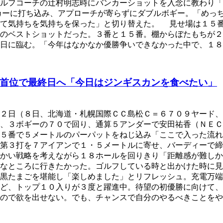
ルフコーチの辻村明志時にバンカーショットを入念に教わり「
カーに打ち込み、アプローチが寄らずにダブルボギー。「めっ
して気持ちを気持ちを保った」と切り替えた。 見せ場は１５
番のベストショットだった。３番と１５番。棚からぼたもちが
日に臨む。「今年はなかなか優勝争いできなかった中で、１８
首位で最終日へ「今日はジンギスカンを食べたい」
第２日（８日、北海道・札幌国際ＣＣ島松Ｃ＝６７０９ヤード
ー、３ボギーの７０で回り、通算５アンダーで安田祐香（ＮＥ
５番で５メートルのパーパットをねじ込み「ここで入った流れ
の第３打を７アイアンで１・５メートルに寄せ、バーディーで
細かい戦略を考えながら１８ホールを回りきり「距離感が難し
なところに行きたかった。ゴルフしている時と出かけた時に見
・黒たまごを堪能し「楽しめました」とリフレッシュ。充電万
ど、トップ１０入りが３度と躍進中。待望の初優勝に向けて、
ので欲を出せない。でも、チャンスで自分のやるべきことをや