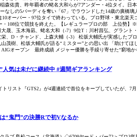
稲森佑貴、昨年覇者の蛯名大和らが7アンダー・4位タイ。日本
ーなしの5バーディを奪い「67」でラウンドした14歳の廣橋璃
10オーバー・97位タイで終わっている。プロ野球・東北楽天
バー・108位で競技を終えた。【レギュラープロの部 上位勢】※
山田大晟、玉木海凪、蛯名大和（-7）9位T：川村昌弘、グラン
木村友栄、D・チャンド、上森大輔（-3） 松坂大輔氏が実感し
丸山茂樹、松坂大輔氏が語る“ミスター”との思い出 「助けて
AIGオープン 最終成績 メジャー優勝を手繰り寄せた“窮地
Ｋ”人気は未だに継続中 #週間ギアランキング
リスト『GTS2』が4週連続で首位をキープしていたが、7月に
は“鬼門”の決勝Rで初Vなるか
リークラブ 島松コース（北海道）◇6709ヤード・パー72＞プ