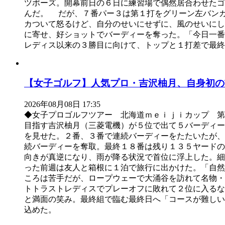
ツポーズ。開幕前日の６日に練習場で偶然居合わせたゴ
んだ。 だが、７番パー３は第１打をグリーン左バン
カついて怒るけど、自分のせいにせずに、風のせいに
に寄せ、好ショットでバーディーを奪った。「今日一
レディス以来の３勝目に向けて、トップと１打差で最終
【女子ゴルフ】人気プロ・吉沢柚月、自身初の
2026年08月08日 17:35
◆女子プロゴルフツアー 北海道ｍｅｉｊｉカップ 
目指す吉沢柚月（三菱電機）が５位で出て５バーディ
を見せた。２番、３番で連続バーディーをたたいたが、
続バーディーを奪取。最終１８番は残り１３５ヤード
向きが真逆になり、雨が降る状況で首位に浮上した。
った前週は友人と箱根に１泊で旅行に出かけた。「自然
ころは苦手だが、ロープウェーで大涌谷を訪れて名物
トトラストレディスでプレーオフに敗れて２位に入るな
と満面の笑み。最終組で臨む最終日へ「コースが難しい
込めた。