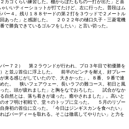
２カゴくらい練習した。棚からぼたもちの一打が出た」と喜
ちゃいいティーショットが打てたけど、左に行った。普段はム
番パー４。残り１８８ヤードの第２打を３ウッドで２メートル
２回あった」と感謝した。 ２０２２年の樋口久子・三菱電機
番で勝負できているゴルフをしたい」と言い切った。
、パー７２） 第２ラウンドが行われ、プロ３年目で初優勝を
Ｃ）と並ぶ首位に浮上した。 前半のピンチを耐え、好プレー
が来る感じがしていたので、大きかった」。８番、９番で連
締めた。 狭いフェアウェー、長いラフの難コース。初日と風
かった。頭が疲れました」と胸をなでおろした。 試合がなか
る自然とは、落ち着きが違った。癒やされました」。高いと
端のオフ明け初戦で、堂々のトップに立った。 ５月のリゾー
自身初の首位に立った。「今日はジンギスカンを食べたい」
ればバーディーを取れる。そこは徹底してやりたい」と力を