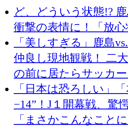
ど、どういう状態!? 
衝撃の表情に！「放心
「美しすぎる」鹿島vs
仲良し現地観戦！ 二
の前に居たらサッカー
「日本は恐ろしい」「
−14”！J１開幕戦、
「まさかこんなことに