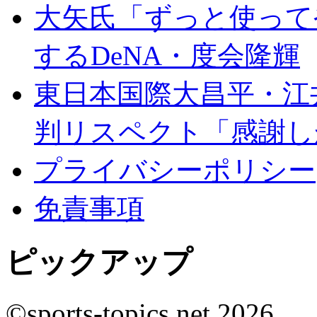
大矢氏「ずっと使って
するDeNA・度会隆輝
東日本国際大昌平・江
判リスペクト「感謝し
プライバシーポリシー
免責事項
ピックアップ
©sports-topics.net 2026