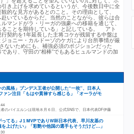
万円）」を超えることを望んでいないのに対して、ポ
の引き上げを求めているというが、今後数日中に全
楽観的な見方があるとのこと。その理由として、
へ赴いているからだ。当然のことながら、彼らは合
ュルマンドがラ・リーガの強豪への移籍を通じて、
れることを期待している」と記している。 アト
現行契約を1年延長した主将コケが残留する中盤は
とジョニー・カルドーゾのケガにより台所事情が厳
返さないためにも、補強必須のポジションだった
であり、守田の“相棒”でもあるヒュルマンドの加
ーの風格」ブンデス王者が公開した“一枚”、日本人
にファン注目「もはや貫禄すら感じる」「オーラがモ
:44
者のバイエルンは現地８月６日、公式SNSで、日本代表DF伊藤
表FWルイス・ディアス、そしてドイツ代表MFトム・ビショフ
開した。 上はユニホーム、下は普段着というコーデを着こなす
ってる」J１MVPでありW杯日本代表、早川友基の
点アップロードされたなか、日本のファンが注目したのは、伊藤
値を上げたい」「彩艶や他国の選手もそうだけど…」
枚だ。 SNS上では、次のような声が上がった。 「このメン
:30
CDのジャケット写真にしか見えない笑。洋輝が完全にセンターの