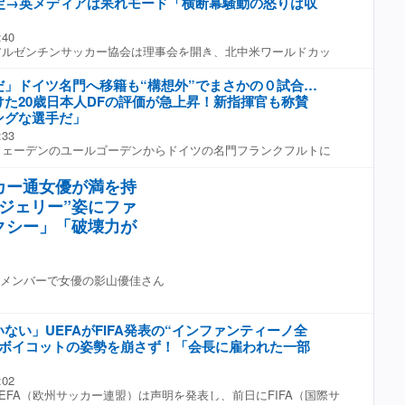
制定→英メディアは呆れモード「横断幕騒動の怒りは収
ジェストWeb編集部 「すごい額だったんで」日本代表主力が衝
！上田綺世、板倉滉ら日本代表を支える“女優＆モデル妻たち
ワールドカップを戦ったFW前田大然、DF瀬古歩夢、そしてDF
かの“サウジ移籍”を決断→反対された人物を明かす「絶対にやめ
だ。 前田が手にして強調しているのが、鮮やかなグリーンの
:40
リアの世界的ファッションブランド『ボッテガ・ヴェネタ』のも
ルゼンチンサッカー協会は理事会を開き、北中米ワールドカッ
かしらのブランドグッズを贈呈したとみられる。やや大きめのよ
ンドに２−１の逆転勝ちを収めた「７月15日」を「サッカー代表
てはその中身も気になるところだ。 構成●サッカーダイジェス
付け、正式に記念日として制定した。 同協会は「この日は、
画像】鎌田宅を訪問した“私服姿の日本代表トリオ”をチェック！
だ」ドイツ名門へ移籍も“構想外”でまさかの０試合…
カップ準決勝におけるアルビセレステ（代表チームの愛称）のイン
た20歳日本人DFの評価が急上昇！新指揮官も称賛
大で歴史的な勝利を記念するために選ばれました」と発表し、
ングな選手だ」
ローニ監督率いるチームは、イングランドに１点をリードされて
:33
ソ・フェルナンデスとラウタロ・マルティネスのゴールによって
ェーデンのユールゴーデンからドイツの名門フランクフルトに
狂の渦に巻き込んだ。人びとは通りへあふれ出て勝利を祝いまし
啓太は、しかしデビューを飾ることなくシーズンを終えた。 ２月
これを受け、英メディアの反応は冷ややかだ。英紙『The
ルト・リエラ監督から冷遇されたからだ。地元メディア
恥知らずな！ アルゼンチンはフォークランド横断幕騒動で怒りが
カー通女優が満を持
r Rundschau』は、「指揮官は小杉を無視し続け、選手自身がU-21チー
イングランド戦勝利を記念する特別な日を制定したのだ」と銘打
ジェリー”姿にファ
動を希望するほどだった。リエラ監督は彼に『お前は用済みだ』
「同国はイングランド戦での勝利を非常に価値あるものとして受
ていた。 ただ、アディ・ヒュッター新監督の下で、ようやく日
クシー」「破壊力が
で設けたのである」となかば呆れたように事実を伝えた。 フォ
。左SBのレギュラーだったドイツ代表のナタニエル・ブラウンが
982年に南大西洋の英領フォークランド諸島の領有権を巡って起
かれたため、その後釜として、同じ20歳のエリアス・バウムと
ンチンの戦争。およそ２か月の軍事衝突で英国側が255名、アル
待を浴びている。 ドイツメディアは『ABSOLUT
人を含む907名の犠牲者を出し、英国の勝利に終わった。 今回
メンバーで女優の影山優佳さん
は「ヒュッター監督は、トラブゾンスポルとの親善試合で３−０の勝利
後、アルゼンチン代表の複数の選手がとった行動が物議を醸し
賛した」と伝えている。 「ケイタはボールを扱うのが上手い。
ン・ロメロ、リサンドロ・マルティネス、ジオバニ・ロ・チェル
グな選手だ」 「監督はまた、彼の『強烈なダイナミズム』と粘
ビナス諸島（英国ではフォークランド諸島）はアルゼンチンのも
『彼に対する私の印象は非常に良い』と述べた」 同メディア
断幕を手に勝利を祝ったのである。 『The Sun』紙は「選手た
ない」UEFAがFIFA発表の“インファンティーノ全
ックのペアでシーズンを始めるリスクが大きすぎるのではないか
幕はスタンドのファンから手渡されたものだったようだが、まる
→ボイコットの姿勢を崩さず！「会長に雇われた一部
内には存在する。バウムはこれまでにブンデスリーガで96試合
ない」とばっさり。そのうえで「横断幕を掲げた選手たちには出
、コスギはブンデスリーガでの出場時間はゼロである」と指摘し
声が上がっており、FIFAはすでに調査を開始している。さらに
:02
 「バウムとコスギに欠けているのは経験だ。彼らの実力が長期
後にも複数の選手が乱闘騒ぎを起こし、いずれも該当者たちは
FA（欧州サッカー連盟）は声明を発表し、前日にFIFA（国際サ
で通用するかどうかはまだ証明されていない。しかし、フランク
受けるだろう」と報じた。 さらに、「FIFA懲戒規定によれば、規