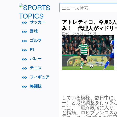
アトレティコ、今夏3人
サッカー
み！ 代理人がマドリ
野球
2026年07月08日 17:58
ゴルフ
F1
バレー
テニス
フィギュア
格闘技
している模様。数日中に
ー）と最終調整を行う予
ては、「最終段階に入り
と指摘。ロヒブランコスが「