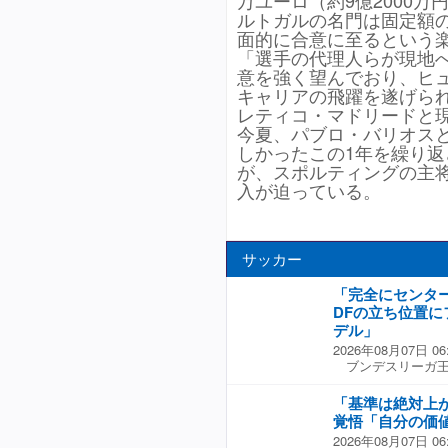
万ユーロ（約9億2000
ルトガルの名門は固定額
面的に合意に至るという
「選手の代理人らが現地
意を強く望んでおり、ヒ
キャリアの飛躍を遂げら
レティコ・マドリードと
今夏、パブロ・バリオス
しかったこの1年を繰り
が、スポルティングの主将
入が迫っている。
サッカー
「完全にセンタ
DFの立ち位置
デル」
2026年08月07日 06
ブンデスリーガ王
洋輝、コロンビア代
の３ショットを公
「基準は絶対上が
トリオの写真が数
覚悟「自分の価
が中央に位置した一
2026年08月07日 06
ツ豪華すぎる」 「