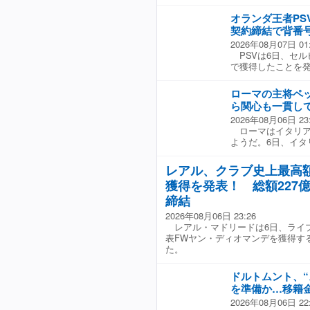
ッカー連盟）の幹
フルトがまさに解き
律・倫理担当検察
明したことに激し
ギが現状のままプ
オランダ王者PS
補足しつつ、「アル
カップやクラブワール
時間を与え、新た
大会の予選を戦う
契約締結で背番号
Enterprise
本期待の逸材に大き
その処分が適用され
2026年08月07日 01
で、20〜30％を
ダイジェストWeb
した。 構成●サッ
PSVは6日、セル
会へ4000万ドル
本代表戦士の“悲報
シ、ヤマル、ベリン
で獲得したことを発
ングに晒され、現
ち”を厳選紹介！
を着用する。 現在
ス・グラフストロ
スタート。左サイ
急会議を実施。FF
ローマの主将ペッ
ヴェントスなどでプ
協会に書簡を送っ
ら関心も一貫し
地や長谷部誠らとと
明。そのうえで幹
2026年08月06日 23
通算72キャップ
だ。 これを受けて
ローマはイタリア
を退団したコスティ
を極めて明確に示
ようだ。6日、イ
じられているオラン
このような形でサ
キャプテンを務める
ブの公式サイトを通
えられること。こ
了を迎えていたが、
があった時、すぐ
レアル、クラブ史上最高
て、「UEFAは土
ーで獲得可能な状
よく過ごせるか確
たことを極めて明確
獲得を発表！ 総額227
ユヴェントスへの
この移籍を心から喜
長に雇われ、その
を希望していたと
締結
よ。きっと気に入
いると発表された
回復に専念してい
一緒にプレーでき
決姿勢を鮮明にした
2026年08月06日 23:26
現在30歳のペッレ
ブで大きな成功を収
性はなお残ると表明
レアル・マドリードは6日、ライ
ビューを飾った。2
い”ね」
回の会議が現体制
表FWヤン・ディオマンデを獲得す
買戻しオプションを
ィーノ会長が自身
た。
お、ローマは今夏、
かっていない」と
を果たしたほか、イ
あったのか。そし
スタンテとも契約
ドルトムント、“
ったのか、といった
を準備か…移籍金
が認められた』『
責任の所在は示され
2026年08月06日 22