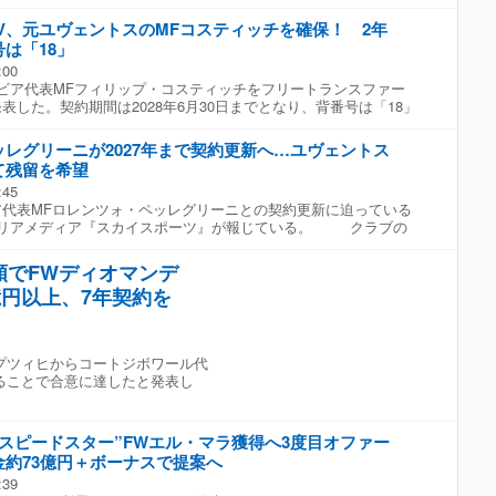
部会がジャンニ・インファンティーノ会長に向けて全面支持を表
放ちたいのは、この潜在能力なのだ」 記事は、「バウムとコス
官には世界全体を対象とする出場停止処分を科す権限がある」と
く反発した。 インファンティーノ会長は男子・女子のワールド
レーを続けるのであれば、フランクフルトは彼らに成長に必要な
V、元ユヴェントスのMFコスティッチを確保！ 2年
ゼンチンは2030年ワールドカップの共同開催国であるため、同
ドカップを実質的に管理する大会運営会社「FIFA Forward
なサイドバックを獲得しない可能性もある」と綴っている。 日
ことはない。そのため、仮に出場停止処分が科されたとしても、
は「18」
（FFE）」の設立プランを明かし、FIFAが過半数の株式を保有する一方
なチャンスが巡ってきているのは間違いない。 構成●サッカー
るのは2030年ワールドカップ初戦になる可能性がある」と予測
:00
民間投資家へ売却する仰天案を発表。FFEを支持すればすべての協
編集部 【記事】「粗末に扱いやがって」「ずいぶん失礼だな」日
カーダイジェストWeb編集部 【画像】絶世の美女がずらり！ メッ
ビア代表MFフィリップ・コスティッチをフリートランスファー
（約63億円）を提供するとも申し出ていた。 当然世界的なバッシ
”にSNS愕然「かわいそう」
ガム、ハーランドら超大物に寄り添う“美しすぎる妻＆恋人た
表した。契約期間は2028年6月30日までとなり、背番号は「18」
地５日にモロッコのラバトでインファンティーノ会長、マティア
33歳のコスティッチは、母国FKラドニチュキでプロキャリアを
ム事務総長、マネジメントボードのメンバーら幹部が集結して緊
ドを主戦場にこれまでシュトゥットガルトやフランクフルト、ユ
E構想の撤廃を約束し、「誤りがあった」ことを認めた。各加盟
レグリーニが2027年まで契約更新へ…ユヴェントス
レーし、フランクフルト在籍時の2021−22シーズンには、鎌田大
て謝罪するとともに、この問題について内部調査を実施すると説
て残留を希望
もにUEFAヨーロッパリーグ制覇に貢献。セルビア代表としても
部らは、インファンティーノ会長への全面的な支持を確認したの
:45
を刻んでいる。 昨シーズン限りで契約満了に伴い、ユヴェントス
UEFAは「UEFA加盟協会は、FIFA大会への不参加に付した条件
代表MFロレンツォ・ペッレグリーニとの契約更新に迫っている
ッチ。NECに所属する日本代表MF佐野航大の獲得も決定的と報
していた。第一に、主要大会売却案が撤回されること。第二に、
タリアメディア『スカイスポーツ』が報じている。 クラブの
ダ王者PSVへの加入が正式に決定した。 コスティッチはクラ
ッカーをゆがめようとする試みが二度と行われないとの保証が与
ペッレグリーニは、2025−26シーズン限りでローマとの契約が満
じて、以下のようにコメントを発表している。 「PSVから連絡
れらの条件はいまだ満たされていない」と突っぱねた。 そし
2027年6月30日までの契約更新に合意した模様だ。 今夏フリ
にアイントホーフェンに行きたいと思った。家族もここで居心地
額でFWディオマンデ
曜日の声明で、インファンティーノ会長の体制に対する信頼を失っ
態となっていたことから、ルチアーノ・スパレッティ監督率いる
認したかったから、契約が決まるまでの少し時間がかかったが、
にした。その立場に変わりはない」と主張し、「昨日、FIFA会
億円以上、7年契約を
移籍も噂されたが、ペッレグリーニ自身は、一貫してローマ残留
んでいる」 「彼（イヴァン・ペリシッチ）は『こっちに来い
キャリアが会長の意向に左右される一部の人びとが彼に同意して
のこと。なお、同選手は昨シーズン終盤に太ももを負傷し、その
るだ。相手チームをともに倒そう』と何度も言ってくれた。彼と
が、それによって何かが変わったわけではない」と、ふたたび対
たため、新契約の交渉開始が遅れたとの見解も示されている。
るチャンスがめぐってきたことを嬉しく思うし、このトップクラ
。 英公共放送『BBC』電子版は「UEFAはボイコットの可能
グリーニは、ローマの下部組織出身で2015年3月にトップチームデ
めたい。早くプレーを始めたいし、何よりも自分の足で“語りた
」と銘打ったレポートを掲載。「UEFAが懸念しているのは、今
プツィヒからコートジボワール代
015年夏にサッスオーロへ移籍したものの、その2年後にローマは
の一部である職員たちの集まりだったという点だ。インファンテ
ることで合意に達したと発表し
行使し復帰。2021年からクラブのキャプテンに就任した。 な
の計画について厳しい質問に答えるよう迫られたのかどうかは分
アルゼンチン代表FWパウロ・ディバラと2027年夏まで契約更新
指摘し、「例えば、誰が関与していたのか。競争入札の手続きは
タリア代表DFジャンルカ・マンチーニと同MFブライアン・クリ
て、インファンティーノ会長自身が個人的な利益を得る立場にあ
延長に成功している。
スピードスター”FWエル・マラ獲得へ3度目オファー
質問である」と続けた。 さらに同メディアは「FIFAは『過ち
約73億円＋ボーナスで提案へ
謝罪が行なわれた』と述べたものの、この騒動について直接的な
なかった。UEFAは今なお、こうした重要な疑問への回答を求め
:39