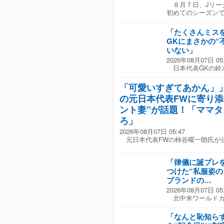
８月７日、Jリーグ
風格出してるの最高
初めてのシーズン
ルのそれでかっこよ
代表選手だ。鹿島
や貫禄すら感じるの
め、出場機会はな
在感を見せるのは嬉
「たくさんミス
ものとなった。 
る！」 27歳のレ
GKにまさかの“
ノス戦を前に、開幕
ジェストWeb編集
いない」
ら、個人としては
ョット
2026年08月07日 05
覗かせた。 「自分
日本代表GKの鈴
きたものは、自分
ンジェルマンが制
か、そこの部分で
を高く評価してい
くと思う。もう１レ
「可愛いすぎてあかん」
るものの、資金面
雰囲気や、やる相
の元日本代表FWに寄り添
る。 ただ、マト
することは、すご
機会を得られるか
ント妻”が話題！「ママ
をやるんじゃなくて
ンタル移籍させる
さらにはW杯参戦を
ろ」
神は不要との見方もあ
ーグでも感じたけ
2026年08月07日 05:47
Repubblica
たいし、プラスアル
元日本代表FWの柿谷曜一朗氏が
スズキでも、（現
と、彩艶や他国の
張した。 「ユベン
肉付けしていくと
える多くのミスを
開幕戦の相手は、
「律儀に誕プレ
神に許される以上の
川は同クラブの下
つけた“私服姿の
かったことも評価
と、笑顔で「もう
ブランドの…
マンスを見ても分
と伝えた上での、次
ンピオンズリーグ
だし、いつも難し
2026年08月07日 05
だ」 同記者は「
められればいいけ
北中米ワールドカ
た。 「そして、デ
しい相手ではあるの
新。８月５日に30
たとは思わない。
大舞台を経て、さ
ようだ。 鎌田は
「なんと恥知ら
れだけいるのだろ
保も狙っていく。 
てくれた」と綴り