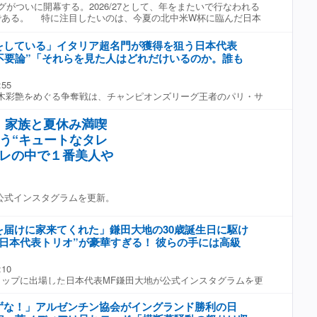
がついに開幕する。2026/27として、年をまたいで行なわれる
すぎる」 「伊藤洋輝の真ん中の立ち位置とオーラが完全にモデ
である。 特に注目したいのは、今夏の北中米W杯に臨んだ日本
すぎる」 「」 「伊藤洋輝がビッグクラブに馴染みすぎててもは
アントラーズのGK早川友基はその１人。鈴木彩艶の控えだったた
最高笑」 「世界トップレベルの舞台で日本人選手がこうして存
かったものの、究極の大舞台を肌で感じた経験は、非常に大きな
しいですね」 「伊藤洋輝選手を中心にこのメンツはアツすぎ
をしている」イタリア超名門が獲得を狙う日本代表
オープニングマッチとして国立競技場で開催される横浜F・マリ
フティが、ピッチ外でも存在感を発揮した。 構成●サッカーダイ
不要論”「それらを見た人はどれだけいるのか。誰も
イベントに出席した27歳の守護神は、W杯での戦いに触れなが
部 【画像】日本代表DFが中央に！ドイツ王者が投稿した貴重なシ
「とにかく自分の価値を上げることに専念したい」と熱い思いを
:55
の今まで積み上げてきたプレーと、今回ワールドカップで感じて
木彩艶をめぐる争奪戦は、チャンピオンズリーグ王者のパリ・サ
の中ではかなり最高な材料だったので、より高いレベルという
しつつあると言われる。 ルチャーノ・スパレッティ監督が鈴木
感じたものをプレーで体現することが、自分の成長に繋がってい
るとされているイタリアの超名門ユベントスも獲得を画策してい
ベル、２レベル上げていかないといけない。 （W杯の）会場の
」家族と夏休み満喫
の問題から、パリSGとの獲得競争に勝つのは難しいとみられてい
手もそうだし、１か月半ぐらい代表のメンバーとずっと毎日練習
う“キュートなタレ
ベイ・サフォノフとリュカ・シュバリエを擁するパリSGで、出場
く良い影響だったなと思っている。今までのプレーのアベレージ
は不透明で、パリSGがパルマから鈴木を獲得し、ユベントスにレ
タレの中で１番美人や
、やっぱそこを基準に持っていきたい」 2025年のJ１制覇、
アイデアも浮上している。 一方で、ユベントスに日本代表守護
経て、否が応でも周囲の期待値は上がっていく。 「百年構想リ
る。 専門サイト『Tutto Juve』によると、『La
ど、基準は絶対上がってると思うので、それを上回るプレーもし
』紙のドメニコ・マルケーゼ記者は、「グリエルモ・ヴィカーリオでも
ファで苦手な部分というか...今回ワールドカップで感じたこ
公式インスタグラムを更新。
正GKの）ディ・グレゴリオからの大きな前進にはならない」と主
選手のプレーもそうだけど、色んな感じたものを自分のプレーに
トスのサポーターは、ミケーレ・ディ・グレゴリオが犯したと見
いうか、自分のプレースタイルをもうちょっと広げていきたい」
見てきた。それは疑いない。おそらくそれは、ユベントスの守護
鹿島と同じく一度もJ２降格がない横浜FM。神奈川県出身の早
を届けに家来てくれた」鎌田大地の30歳誕生日に駆け
ミスだった」 「だが、昨シーズンはチーム内が落ち着いていな
部組織で育っただけに、「古巣対戦への思いはある？」と尋ねる
日本代表トリオ”が豪華すぎる！ 彼らの手には高級
する必要がある。ブレーメルのようなディフェンダーのパフォー
何回も試合しているので、特に『これ！』といってはないけど」
かるだろう。常に確実だった彼だが、実際にはユベントスがチャ
のような回答が返ってきた。 「簡単には勝たせてくれない相手
に出られなかったのは彼のミスによるものだった。それが真実
いゲームになる相手。攻守ともに自分たちが理想的なゲームを進
:10
選手は落ち着いた状況において評価されるべきと考える」と続け
ど、今までのスコアを見てもらっても分かると思うけど、中々難
ップに出場した日本代表MF鎌田大地が公式インスタグラムを更
ィ・グレゴリオはヴィカーリオやスズキと比べてさほど劣ってい
で、しっかり良い準備をして臨みたい」 2025年のJ１MVPは
歳の誕生日を迎えた名手は、当日に豪華な３人衆の訪問を受けた
スズキはパルマでたくさんミスをしている。それらを見た人はど
らに圧倒的な活躍を見せられるか。当然、日本代表での定位置確
ストーリーズに一枚の写真を掲載。「律儀に誕プレを届けに家来
ずな！」アルゼンチン協会がイングランド勝利の日
うか。誰もいない」 GKの交代は必要ないと考えているようだ。
取材・文●有園僚真（サッカーダイジェストWeb編集部） 【画
、建物のエントランスで並んで３ショットに収まる勇士たちの姿