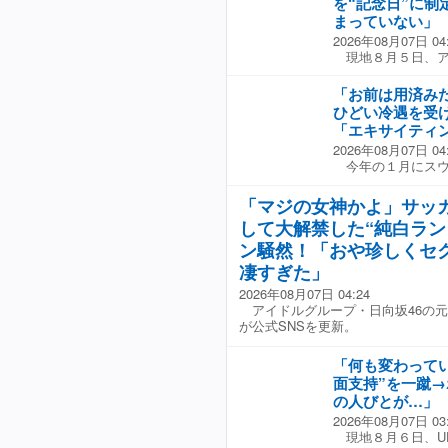
を“記念日”に
構成●サッカーダイ
像】美女がずらり
を紹介した。ともに
まっていない」
撃告白！３月にまさ
菅原由勢のトリオ
て」
2026年08月07日 04
ショッパー。イタ
現地８月５日、ア
ので、鎌田になに
プ準決勝でイングラ
うだが、ファンとし
チームの日」と名
トWeb編集部 【
「お前は用済み
2026年ワールド
ひどい冷遇を受け
グランド戦での偉
「エキサイティ
「リオネル・スカ
2026年08月07日 04
いましたが、エン
今年の１月にスウ
逆転し、国中を熱
移籍したDF小杉
た」と説明した。 
に就任したアルベ
Sun』は「なんと
「マジの女神かよ」サッ
『Frankfurte
収まらないなか、
して大解禁した“純白ラン
ム（５部）での活
った記事を掲載。
と告げた」と報じ
ン騒然！「おや珍しくセ
け止め、記念日ま
の目を見たようだ
ークランド紛争は1
凄すぎた」
バイエルンに引き抜
きた、英国とアルゼ
2026年08月07日 04:24
ともに小さくない期
ゼンチン側が民間
アイドルグループ・日向坂46の元
FUSSBALL』
のイングランド戦
が公式SNSを更新。
を収めた後、彼を称
た。クリスティア
彼はエキサイティン
ソの３人が「マル
り強さを強調し、
のだ」と書かれた横
「何も変わってい
は「若いサイドバ
ちによると、横断
面支持”を一蹴
という懸念がクラブ
で言い訳にはなら
の人びとが…」
に出場しているが
場停止処分を求める
2026年08月07日 03
つつ、こう続ける。
決勝のスペイン戦
現地８月６日、UE
的にトップリーグ
FIFAから制裁を