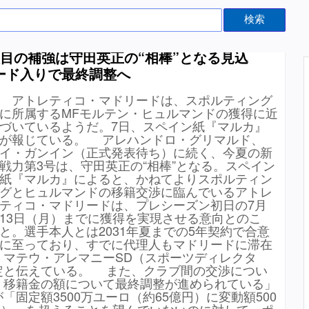
検索
目の補強は守田英正の“相棒”となる見込
ード入りで最終調整へ
アトレティコ・マドリードは、スポルティング
に所属するMFモルテン・ヒュルマンドの獲得に近
づいているようだ。7日、スペイン紙『マルカ』
が報じている。 アレハンドロ・グリマルド、
イ・ガンイン（正式発表待ち）に続く、今夏の新
戦力第3号は、守田英正の“相棒”となる。スペイン
紙『マルカ』によると、かねてよりスポルティン
グとヒュルマンドの移籍交渉に臨んでいるアトレ
ティコ・マドリードは、プレシーズン初日の7月
13日（月）までに獲得を実現させる意向とのこ
と。選手本人とは2031年夏までの5年契約で合意
に至っており、すでに代理人もマドリードに滞在
、マテウ・アレマニーSD（スポーツディレクタ
定と伝えている。 また、クラブ間の交渉につい
、移籍金の額について最終調整が進められている」
固定額3500万ユーロ（約65億円）に変動額500