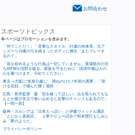
お問合わせ
スポーツトピックス
本ページはプロモーションを含みます。
「何てことだ！」「見事なスタイル」51歳の肉体美。元ア
ッズーリ10番の引き締まったボディに脚光「またプレーす
るの？」
「首を絞めるような行為は一切していません」退場処分の北
九州FWが沈黙を破る。家族を守るために「誹謗中傷は人の
心を傷つけます。やめてください」
東京→大阪に“単身引越し” 跳ねのけた1年前の悪夢…「弾
ける笑顔」で掴んだ輝く場所
広島・新井監督 森「殻を破ってほしい。点を取られてもな
んとか最少失点で食い止めると反撃のチャンスもあるので」
【一問一答】
阪神・ガルシアは「日本人っぽい」と伊藤ヴィットル通訳
「とにかく真面目」 ２軍デビュー試合で初本塁打もしみじ
み「夢のようだ」
プライバシーポリシー