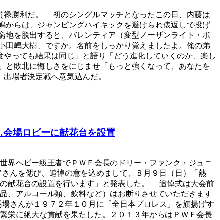
貫禄勝利だ。 初のシングルマッチとなったこの日、内藤は
嶋からは、ジャンピングハイキックを避けられ俵返しで投げ
窮地を脱出すると、バレンティア（変型ノーザンライト・ボ
小田嶋大樹、ですか。名前をしっかり覚えましたよ。俺の弟
度やっても結果は同じ」と語り「どう進化していくのか、楽し
」と敗北に悔しさをにじませ「もっと強くなって、あなたを
」出場者決定戦へ意気込んだ。
…会場ロビーに献花台を設置
世界ヘビー級王者でＰＷＦ会長のドリー・ファンク・ジュニ
アさんを偲び、追悼の意を込めまして、８月９日（日）「熱
への献花台の設置を行います」と発表した。 追悼式は大会前
品、アルコール類、飲料など）はお断りさせていただきます
馬場さんが１９７２年１０月に「全日本プロレス」を旗揚げす
繁栄に絶大な貢献を果たした。２０１３年からはＰＷＦ会長