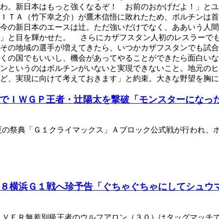
くわ。新日本はもっと強くなるぞ！ お前のおかげだよ！」と
ＩＴＡ（竹下幸之介）が鷹木信悟に敗れたため、ボルチンは首
今の新日本のエースは辻。ただ強いだけでなく、ああいう人間
い」と目を輝かせた。 さらにカザフスタン人初のレスラーで
その地域の選手が増えてきたら、いつかカザフスタンでも試合
近くの国でもいいし、機会があってやることができたら面白い
ンというのはボルチンがいないと実現できないこと。地元のヒ
ど、実現に向けて考えておきます」と約束。大きな野望を胸に
でＩＷＧＰ王者・辻陽太を撃破「モンスターになっ
の祭典「Ｇ１クライマックス」Ａブロック公式戦が行われ、ボ
・８横浜Ｇ１戦へ珍予告「ぐちゃぐちゃにしてシュウ
ＶＥＲ無差別級王者のウルフアロン（３０）はタッグマッチで