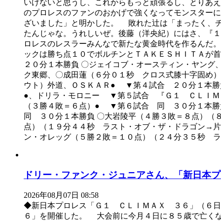
いけないと思うし、これからもっと頑張るし、とりあえ
のプロレスのファンのおかげで強くなってモンスターに
ざいました」と明かした。 敗れた辻は「まったく、
たんじゃな。うれしいぜ。後藤（洋央紀）にはさ、『１
ロレスのレスラーみんなで新たな黄金時代を作るんだ
ックは勝ち点１０でボルチンとＴＡＫＥＳＨＩＴＡが
２０分１本勝負 〇ジェイコブ・オースティン・ヤング
ク東郷、〇成田蓮（６分０１秒 クロス式膝十字固め）
ウト）外道、ＯＳＫＡＲ● ▼第４試合 ２０分１本勝
●、ドリラ・モロニー ▼第５試合 『Ｇ１ ＣＬＩＭ
（３勝４敗＝６点）● ▼第６試合 同 ３０分１本勝
同 ３０分１本勝負 〇大岩陵平（４勝３敗＝８点）（
点）（１９分４４秒 ラスト・オブ・ザ・ドラゴン→片
ン・オレッグ（５勝２敗＝１０点）（２４分３５秒 ラ
ドリー・ファンク・ジュニアさん、「新日本プ
2026年08月07日 08:58
◆新日本プロレス「Ｇ１ ＣＬＩＭＡＸ ３６」（６
６」を開催した。 大会前に今月４日に８５歳で亡く