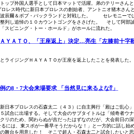
トップ外国人選手として日本マットで活躍。弟のテリーさんと
プロレス時代に新日本プロレスの創始者、アントニオ猪木さん
藤波辰爾＆ボブ・バックランドと対戦した。 セレモニーでは
に整列し追悼の１０カウントゴングをささげた。 そして阿部
「スピニング・トー・ホールド」がホールに流れた。
ＡＹＡＴＯ、「王座返上」決定…亮生「左膝前十字
とライジングＨＡＹＡＴＯが王座を返上したことを発表した。
の8・7大会来場要求 「当然見に来るよな⁉」
、新日本プロレスの石森太二（４３）に自主興行「殿はご乱心
５試合に出場する。そして大会のサブタイトルは「傾奇者ウナ
クリのため、関わらぬが吉だったはずなのだが、大会前日の深
せるには、東スポが一番早そうだからな！」と一方的に話し始
の舞台を用意した！ そこで超人・石森太二と試合したいと思