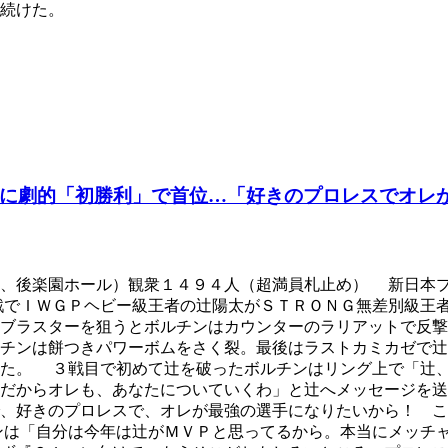
続けた。
に劇的「初勝利」で首位…「好きのプロレスでオレ
日、後楽園ホール）観衆１４９４人（超満員札止め） 新日本
戦でＩＷＧＰヘビー級王者の辻陽太がＳＴＲＯＮＧ無差別級王
ーブラスターを狙うとボルチンはカウンターのラリアットで反
チンは餅つきパワーボムをさく裂。最後はラストカミカゼで辻
った。 ３戦目で初めて辻を破ったボルチンはリング上で「辻
！だからオレも、あなたについていくわ」と辻へメッセージを
、好きのプロレスで、オレが最強の選手になりたいから！ こ
ンは「自分は今年は辻がＭＶＰと思ってるから。本当にメッチ