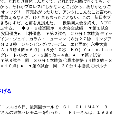
で。どれだけ身体しんどくて、どれだけ人間は弱くても、そ
から。それがプロレスにしかないとこだから。ありがとうご
・オレッグ！ 商売あがったりだ、アンタにこんなこと言われ
背負えるなんざ、ひと言も言ったことない。この、新日本プ
できるはずだ」と前を見据えた。 後楽園大会を終え、Ａブロ
追走する。 ◆８・６後楽園ホール大会全成績 ▼第１試合
安田優虎●、上村優也 ▼第２試合 ２０分１本勝負 ディッ
ゼイン・ジェイ、カラム・ニューマン（８分２７秒 リングア
０分２３秒 ジャンピングパワーボム→エビ固め）永井大貴
Ａ（３勝４敗＝６点）（８分１０秒 ＫＯ）Ｙｕｔｏ‐Ｉｃｅ
）グレート‐Ｏ‐カーン（２勝５敗＝４点）● ▼第７試合
▼第８試合 同 ３０分１本勝負 〇鷹木信悟（４勝３敗＝８
＝１０点）● ▼第９試合 同 ３０分１本勝負 〇ボルチ
さげる
プロレスは６日、後楽園ホールで「Ｇ１ ＣＬＩＭＡＸ ３
アさんの追悼セレモニーを行った。 ドリーさんは、１９６９