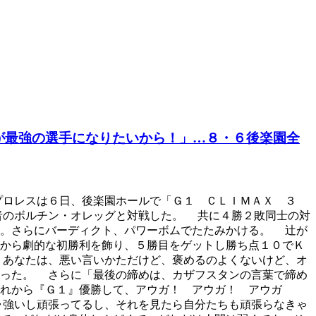
が最強の選手になりたいから！」…８・６後楽園全
プロレスは６日、後楽園ホールで「Ｇ１ ＣＬＩＭＡＸ ３
者のボルチン・オレッグと対戦した。 共に４勝２敗同士の対
撃。さらにバーディクト、パワーボムでたたみかける。 辻が
から劇的な初勝利を飾り、５勝目をゲットし勝ち点１０でＫ
、あなたは、悪い言いかただけど、褒めるのよくないけど、オ
送った。 さらに「最後の締めは、カザフスタンの言葉で締め
れから『Ｇ１』優勝して、アウガ！ アウガ！ アウガ
ャ強いし頑張ってるし、それを見たら自分たちも頑張らなきゃ