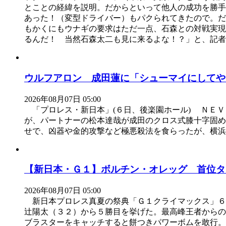
とことの経緯を説明。だからといって他人の成功を勝手
あった！（変型ドライバー）もパクられてきたので。
もかくにもウナギの要求はただ一点、石森との対戦実現
るんだ！ 当然石森太二も見に来るよな！？」と、記者
ウルフアロン 成田蓮に「シューマイにしてや
2026年08月07日 05:00
「プロレス・新日本」(６日、後楽園ホール) ＮＥＶ
が、パートナーの松本達哉が成田のクロス式膝十字固
せで、凶器や金的攻撃など極悪殺法を食らったが、横浜
【新日本・Ｇ１】ボルチン・オレッグ 首位タ
2026年08月07日 05:00
新日本プロレス真夏の祭典「Ｇ１クライマックス」６
辻陽太（３２）から５勝目を挙げた。最高峰王者から
ブラスターをキャッチすると餅つきパワーボムを敢行。