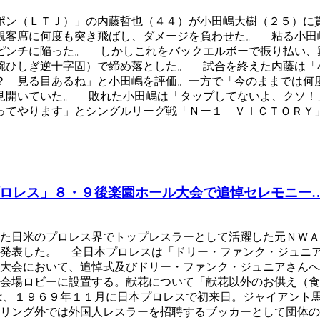
ン（ＬＴＪ）」の内藤哲也（４４）が小田嶋大樹（２５）に
観客席に何度も突き飛ばし、ダメージを負わせた。 粘る小田
ピンチに陥った。 しかしこれをバックエルボーで振り払い、
腕ひしぎ逆十字固）で締め落とした。 試合を終えた内藤は「
？ 見る目あるね」と小田嶋を評価。一方で「今のままでは何
見開いていた。 敗れた小田嶋は「タップしてないよ、クソ！
ってやります」とシングルリーグ戦「Ｎー１ ＶＩＣＴＯＲＹ
ロレス」８・９後楽園ホール大会で追悼セレモニー
た日米のプロレス界でトップレスラーとして活躍した元ＮＷＡ
を発表した。 全日本プロレスは「ドリー・ファンク・ジュニ
園大会において、追悼式及びドリー・ファンク・ジュニアさん
会場ロビーに設置する。献花について「献花以外のお供え（食
は、１９６９年１１月に日本プロレスで初来日。ジャイアント
リング外では外国人レスラーを招聘するブッカーとして団体の