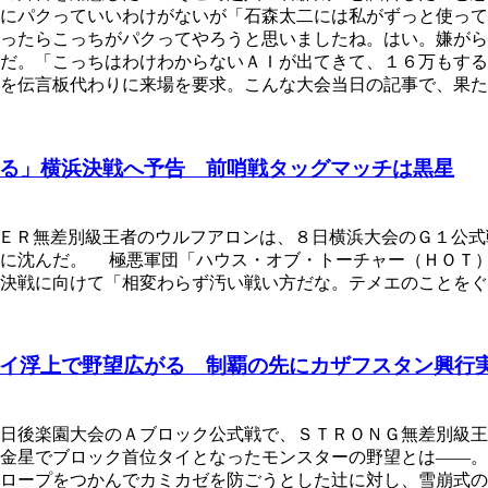
にパクっていいわけがないが「石森太二には私がずっと使って
だったらこっちがパクってやろうと思いましたね。はい。嫌が
だ。「こっちはわけわからないＡＩが出てきて、１６万もする
を伝言板代わりに来場を要求。こんな大会当日の記事で、果た
る」横浜決戦へ予告 前哨戦タッグマッチは黒星
ＥＲ無差別級王者のウルフアロンは、８日横浜大会のＧ１公式
めに沈んだ。 極悪軍団「ハウス・オブ・トーチャー（ＨＯＴ
決戦に向けて「相変わらず汚い戦い方だな。テメエのことをぐ
イ浮上で野望広がる 制覇の先にカザフスタン興行
日後楽園大会のＡブロック公式戦で、ＳＴＲＯＮＧ無差別級王
の金星でブロック首位タイとなったモンスターの野望とは――
ロープをつかんでカミカゼを防ごうとした辻に対し、雪崩式の