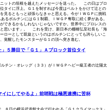
ユニットの垣根を越えたメッセージを送った。 この日はブロ
位タイに浮上。Ｇ１を制すれば今度はベルトをかけて辻との
を見るともっと頑張らなきゃと思える。今がＩＷＧＰに挑戦
もあるボルチンにはＧ１制覇、ＩＷＧＰ奪取に続く夢がある。
ができるかもしれないじゃないですか。世界中にプロレスの
なと思います」。 これを受け、新日本の棚橋弘至社長も「海
ーローとして凱旋というのはボルチンにとっても誇らしいこ
、覚醒したモンスターがＧ１の頂へ突き進む。
た」５勝目で「Ｇ１」Ａブロック首位タイ
ルチン・オレッグ（３３）がＩＷＧＰヘビー級王者の辻陽太
マイにしてやるよ」前哨戦は極悪連携に苦杯
、８日の横浜武道館大会で行われる「Ｇ１クライマックス」