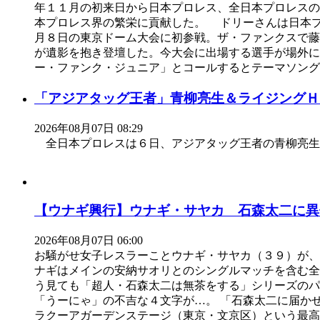
年１１月の初来日から日本プロレス、全日本プロレスの
本プロレス界の繁栄に貢献した。 ドリーさんは日本
月８日の東京ドーム大会に初参戦。ザ・ファンクスで
が遺影を抱き登壇した。今大会に出場する選手が場外
ー・ファンク・ジュニア」とコールするとテーマソング
「アジアタッグ王者」青柳亮生＆ライジングＨ
2026年08月07日 08:29
全日本プロレスは６日、アジアタッグ王者の青柳亮生
【ウナギ興行】ウナギ・サヤカ 石森太二に異例
2026年08月07日 06:00
お騒がせ女子レスラーことウナギ・サヤカ（３９）が
ナギはメインの安納サオリとのシングルマッチを含む全
う見ても「超人・石森太二は無茶をする」シリーズのパ
「うーにゃ」の不吉な４文字が…。 「石森太二に届か
ラクーアガーデンステージ（東京・文京区）という最高