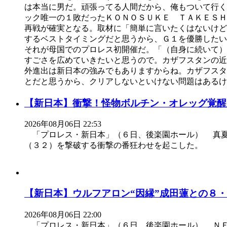
は本当に男だ。頑張ってる人間だから、俺もついて行
ック唯一の１敗だったＫＯＮＯＳＵＫＥ ＴＡＫＥＳＨ
再戦が確実となる。取材に「簡単に言いたくはないけど
するベストタイミングだと思うから、Ｇ１を優勝した
それが母国でのプロレス初開催だ。「（自身に続いて）
すごさを広めていきたいと思うので。カザフスタンの
外進出は新日本の強みでもありますからね。カザフスタ
とだと思うから、クリアしないといけない問題はあるけ
【新日本】衝撃！怪物ボルチン・オレッグ覚醒
2026年08月06日 22:53
「プロレス・新日本」（６日、後楽園ホール） 真夏
（３２）を撃破する衝撃の番狂わせを起こした。
【新日本】ウルフアロン“因縁”成田蓮との８
2026年08月06日 22:00
「プロレス・新日本」（６日、後楽園ホール） ＮＥ