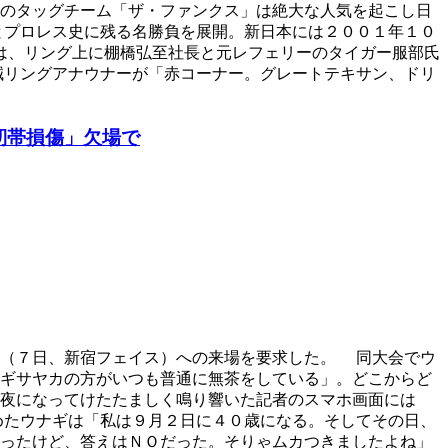
のタッグチーム「ザ・ファンクス」は絶大な人気を起こし日
とプロレス史に残る名勝負を展開。新日本には２００１年１０
、リング上に棚橋弘至社長と元レフェリーのタイガー服部氏
誠リングアナウナーが「赤コーナー。グレートテキサン、ドリ
靭帯損傷」欠場で
」（７日、新宿フェイス）への来場を要求した。 同大会でウ
ギサヤカの方がいつも普通に無茶をしている」。どこからど
夜になってけたたましく鳴り響いた記者のスマホ画面には
めたウナギは「私は９月２日に４０歳になる。そしてその日、
ったけど、答えはＮＯだった。そりゃムカつきましたよね」