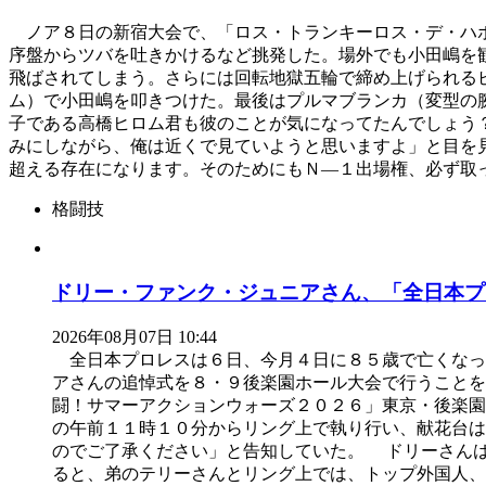
ノア８日の新宿大会で、「ロス・トランキーロス・デ・ハポ
序盤からツバを吐きかけるなど挑発した。場外でも小田嶋を
飛ばされてしまう。さらには回転地獄五輪で締め上げられる
ム）で小田嶋を叩きつけた。最後はプルマブランカ（変型の
子である高橋ヒロム君も彼のことが気になってたんでしょう
みにしながら、俺は近くで見ていようと思いますよ」と目を
超える存在になります。そのためにもＮ―１出場権、必ず取
格闘技
ドリー・ファンク・ジュニアさん、「全日本プ
2026年08月07日 10:44
全日本プロレスは６日、今月４日に８５歳で亡くなっ
アさんの追悼式を８・９後楽園ホール大会で行うこと
闘！サマーアクションウォーズ２０２６」東京・後楽
の午前１１時１０分からリング上で執り行い、献花台は
のでご了承ください」と告知していた。 ドリーさん
ると、弟のテリーさんとリング上では、トップ外国人、