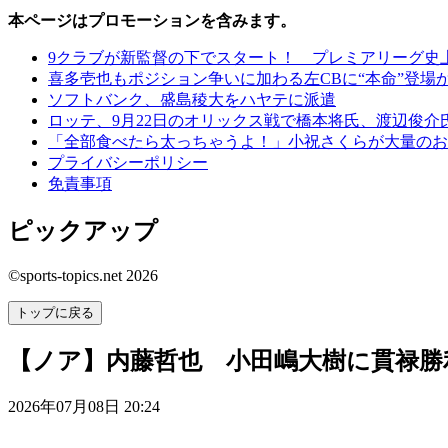
本ページはプロモーションを含みます。
9クラブが新監督の下でスタート！ プレミアリーグ史
喜多壱也もポジション争いに加わる左CBに“本命”登場
ソフトバンク、盛島稜大をハヤテに派遣
ロッテ、9月22日のオリックス戦で橋本将氏、渡辺俊
「全部食べたら太っちゃうよ！」小祝さくらが大量のお
プライバシーポリシー
免責事項
ピックアップ
©sports-topics.net 2026
トップに戻る
【ノア】内藤哲也 小田嶋大樹に貫禄
2026年07月08日 20:24