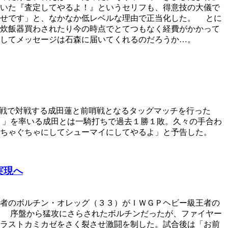
いた『査定してやるよ！』というセリフも、得意技の大儀で
らせです」と、なかなか低レベルな理由で正当化した。 とに
炊飯器買わされたり今の時点でとてつもなく経費がかかって
してメッセージは石森に届いてくれるのだろうか…。
戦で対戦する成田蓮と前哨戦となるタッグマッチを行った
）」を率いる成田とは一騎打ちで過去１勝１敗。久々の手合わ
ちゃぐちゃにしてシューマイにしてやるよ」と予告した。
実現へ
者のボルチン・オレッグ（３３）がＩＷＧＰヘビー級王者の
。 序盤から猛攻にさらされたボルチンだったが、ファイヤー
ラストカミカゼをさく裂させ激闘を制した。試合後は「お前