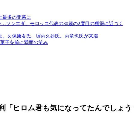
上最多の開幕に
か…ソシエダ、モロッコ代表の30歳の2度目の獲得に近づく
介氏、久保康友氏、塀内久雄氏、内竜也氏が来場
菓子を前に満面の笑み
勝利「ヒロム君も気になってたんでしょう