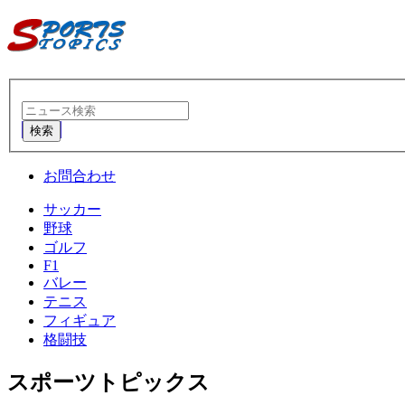
検索
お問合わせ
サッカー
野球
ゴルフ
F1
バレー
テニス
フィギュア
格闘技
スポーツトピックス