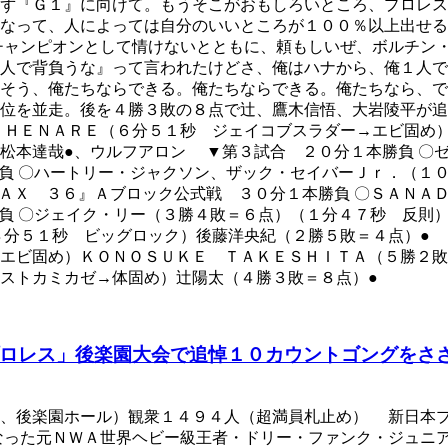
ず『Ｇ１』に向けて。もうそこがおもしろいところ、プロレス
なって、人によっては自分のいいところが１００％以上出せる
チャンピオンとして情けないとともに、頼もしいぜ、ボルチン
人で背負うな』って言われたけどさ、俺はハナから、俺１人で
。そう、俺たちならできる。俺たちならできる。俺たちなら、
首位を並走。後を４勝３敗の８点で辻、鷹木信悟、大岩陵平が
、ＨＥＮＡＲＥ（６分５１秒 ジェイコブスラダー→エビ固め）
松本達哉●、ウルフアロン ▼第３試合 ２０分１本勝負 〇
負 〇ハートリー・ジャクソン、ザック・セイバーＪｒ．（１
ＡＸ ３６』Ａブロック公式戦 ３０分１本勝負 〇ＳＡＮＡＤ
負 〇ジェイク・リー（３勝４敗＝６点）（１分４７秒 反則
８分５１秒 ビッグロック）後藤洋央紀（２勝５敗＝４点）● 
エビ固め）ＫＯＮＯＳＵＫＥ ＴＡＫＥＳＨＩＴＡ（５勝２敗
ストカミカゼ→体固め）辻陽太（４勝３敗＝８点）●
ロレス」後楽園大会で追悼１０カウントゴングをさ
日、後楽園ホール）観衆１４９４人（超満員札止め） 新日本
なった元ＮＷＡ世界ヘビー級王者・ドリー・ファンク・ジュニ