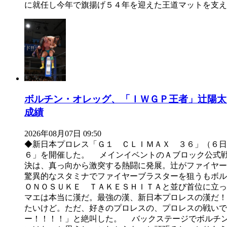
に就任し今年で旗揚げ５４年を迎えた王道マットを支え
ボルチン・オレッグ、「ＩＷＧＰ王者」辻陽太
成績
2026年08月07日 09:50
◆新日本プロレス「Ｇ１ ＣＬＩＭＡＸ ３６」（６
６」を開催した。 メインイベントのＡブロック公式
決は、真っ向から激突する熱闘に発展。辻がファイヤ
驚異的なスタミナでファイヤーブラスターを狙うもボル
ＯＮＯＳＵＫＥ ＴＡＫＥＳＨＩＴＡと並び首位に立
マエは本当に漢だ。最強の漢、新日本プロレスの漢だ
たいけど。ただ、好きのプロレスの、プロレスの戦いで
ー！！！！」と絶叫した。 バックステージでボルチ