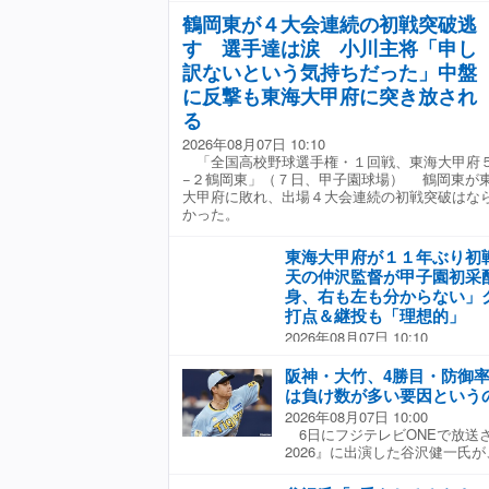
闘魂復活!『勝祭 2017』以来
と発表した。 陽岱鋼は7月2
昂弥が気づくのは力を抜いて、
鶴岡東が４大会連続の初戦突破逃
ニオ猪木が帰って来る!何を隠
を通じて「今まで本当に多くの
方向、基本というか、ベースを
帥が現役引退前にリング上で戦
す 選手達は涙 小川主将「申し
人生を送ることができました。
ーを放った。今後彼が4番だろう
なのである。今ここに、『横濱漢祭
選手としてプレーできたのは、
訳ないという気持ちだった」中盤
フジテレビONE『プロ野球ニュー
イエ」で再び猪木元帥と相見え
いても応援してくださったファ
何でもできる!そのひと足を踏
に反撃も東海大甲府に突き放され
だいた諸先輩方、そして共に戦
点を目指そうぞ!!」
る
ったからです」とコメントして
2026年08月07日 10:10
「全国高校野球選手権・１回戦、東海大甲府
−２鶴岡東」（７日、甲子園球場） 鶴岡東が
大甲府に敗れ、出場４大会連続の初戦突破はな
かった。
東海大甲府が１１年ぶり初
天の仲沢監督が甲子園初采
身、右も左も分からない」
打点＆継投も「理想的」
2026年08月07日 10:10
「全国高校野球選手権・１回戦
東」（７日、甲子園球場） 東
阪神・大竹、4勝目・防御率
り、夏は１１年ぶりの初戦突破
は負け数が多い要因という
で活躍した元プロ野球選手の仲
2026年08月07日 10:00
となった。 初回から積極的に
6日にフジテレビONEで放送
から田中三、伊沢の連続適時打
2026』に出演した谷沢健一氏が
を奪った。１点差に迫られた五
で4勝目を手にした阪神・大
イムリー。七回には田中颯のタ
谷沢氏は「今年は負け数が多い