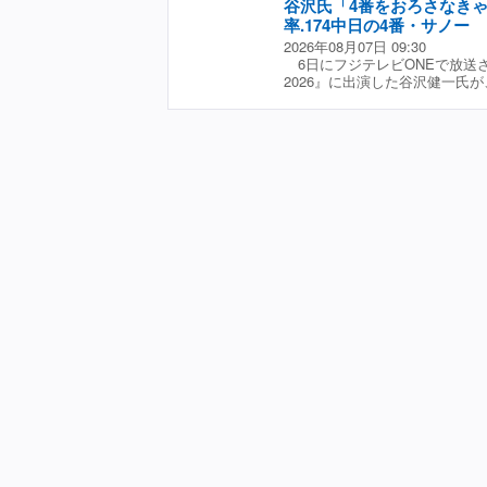
谷沢氏「4番をおろさなき
ンアップが全員打点を記録した
いんですよね。低めにいって自
５回２失点でしっかりとゲーム
率.174中日の4番・サノー
る。今年はそういうものがない
エース・村尾が鶴岡東に反撃を
2026年08月07日 09:30
て、そういう意味ではキッカケ
は２００８年度ドラフト６位で
6日にフジテレビONEで放送
すね」と話した。 大竹は阪神
から楽天でプレーした。２０２
2026』に出演した谷沢健一氏
二桁勝利、昨季も9勝をマークし
の後を受けて母校の監督に就任
及した。 同日のヤクルト戦に
敗、防御率2.82と黒星が先行
なった。 試合後の勝利監督イ
出場したサノーは、0−0の8回
ビONE『プロ野球ニュース202
いつも通りのバッティング、守
倒れるなど、4打数0安打だっ
をつけてやってくれた」と語っ
も.174と勝負弱いところが気
強くできているというか、追い
番をおろさなきゃいけないです
ている。大きな一本だった」と
番の仕事を全うするには難しい
「村尾がいつでもいける準備が
然というケースが多いですけど
ができた」と言う。 初采配で
フライ2つ、内野フライ。細川、
もわからないので、いつも通り
ていなかったので、この辺がま
ように。選手達も県大会と同じ
ていた。 ☆協力：フジテレビO
す」と明かしていた。
2026』