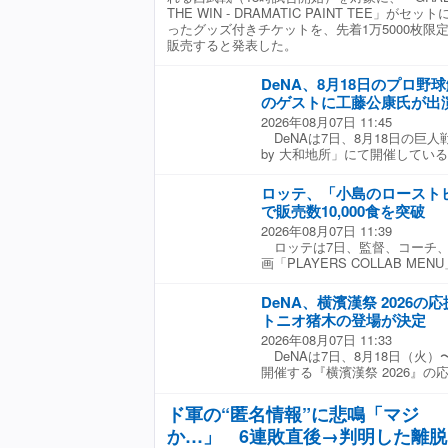
「TEAM WHITE」対「TEAM 
THE WIN - DRAMATIC PAINT TEE」がセット
WHITE」は2005年から200
ったグッズ付きチケットを、先着1万5000枚限
を、「TEAM BLACK」は201
販売すると発表した。
ビジターユニホームを着用して
球団のECサイトでも、7日よ
DeNA、8月18日のプロ野
合には、野手ではサブロー監督
里崎智也氏、堀幸一氏、今江敏
のゲストに工藤公康氏が出
予定している。投手陣では、薮
2026年08月07日 11:45
知宏投手氏、小林宏之氏、清水
DeNAは7日、8月18日の巨人戦で「T
久氏らが名を連ねている。（Full-
by 大和地所」にて開催してい
説者トークショー」のゲストと
決定したと発表した。 横浜ス
ロッテ、「小島のロースト
にあわせて開催するこのイベント
で販売数10,000食を突破
中継で解説を務めるお馴染みの
2026年08月07日 11:39
元プロ野球選手をゲストとして
ロッテは7日、監督、コーチ、
DeNAのこれまでの戦いぶりや
画「PLAYERS COLLAB M
る注目ポイントをゲストに熱く
和哉投手コラボメニュー「小島
だ。
2026シーズンの販売数10,0
DeNA、横濱漢祭 2026の
「小島のローストビーフ丼」は、
トニオ猪木の登場が決定
いる「PLAYERS COLLAB M
2026年08月07日 11:33
している人気商品。2023年か
DeNAは7日、8月18日（火）
10,000食を達成し、「PLAYER
開催する『横濱漢祭 2026』
初の4年連続10,000食突破と
い）として、横浜が誇る伝説的
過去最速での10,000食達成
木さんをAI技術を用いて具現化
ら「小島のローストビーフ丼」
ド軍の“匿名情報”に悲鳴「マジ
登場すると発表した。 「AI 
年連続10,000食達成記念オ
か…」 6連敗直後→判明した離脱
オ猪木さんの実弟 猪木啓介さ
ント。 ▼ 小島和哉投手 コメ