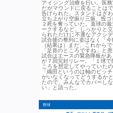
アイシング治療を行い、医務
だがマウンドに戻ることはで
告げられた。スタンドはざ
立ち上がり空振り三振、投ゴ
２死を奪っていた。直球の最
ークするなど、しっかりと立
られただけに不運なアクシ
試合後の整列に姿はなく「今
（結果は）まだ、これからで
「足首のところですね」と
試合はエースの緊急降板があ
が７回完封リレー。「１球で
ころを想定してやっていたの
「織田というのは軸のピッチ
がいなくなってどうするか
たので。みんなでカバーし
い」と語った。
野球