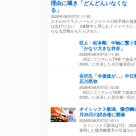
株式会社猪木元気工場を中心とし
理由に嘆き「どんどんいなくな
トビーフ丼』を食べていただき
ニオ猪木」プロジェクト内で生成
年連続で10,000食を達成で
る」
オ猪木さんは、かつて球団イベン
います。これからは僕自身がマ
出演。その縁と、「漢が燃える、
2026年08月07日 11:32
と多くの皆さんに球場へ来てい
うコアコンセプトに、家族およ
スネルやグラスノーらドジャースの投手陣の負
の結果として、『小島のロース
重なりあい、今回「AI アント
は合計11人に 6連敗中と苦しむドジャースに
食と長く愛されるメニューにな
現した。 当日は、横浜スタジ
らなる悲報がもたらされた。
し、生前アントニオ猪木さんと
援総長・角田信朗さんとともに
巨人・松本剛、中軸に繋ぐ
ントを盛り上げる。 ▼ 株式会
「かなり大きな存在」
長 猪木啓介さん コメント 「「
2026年08月07日 11:00
場の猪木啓介です。私も兄貴(ア
6日にフジテレビONEで放送
れブラジル育ち。今でも、「横
2026』に出演した今江敏晃氏
度、懐かしさを感じます。今回、
及した。 松本は同日の広島戦
ェクトの一環としてベイスター
場し、2安打2四球と5打席のう
ただくにあたり、やはり、我々
谷沢氏「今後彼が…」中日
を果たした。 今江氏は「今日
事と「横浜」から「世界」へ飛
石川昂弥
はパ・リーグで首位打者を取っ
ふさわしく、この AI 猪木も
2026年08月07日 10:30
ールを持っている。右方向のヒ
をお届けできればと考えており
6日にフジテレビONEで放送
ますよ。そういうバッティング
2017』に参加した時の話を聞
2026』に出演した谷沢健一氏
スイングができている」と分析
テルニューグランドのバーなど
言及した。 石川は同日のヤク
イアンツは中軸の状態が良いの
が横浜スタジアムに行くのは初
スタメン出場し、0−0の8回一
することによって足も使えます
は、「燃える闘魂」というフレ
オイシックス新潟、陽岱鋼
ボール2ストライクから投じた
よね」と話した。 ☆協力：フジ
イメージがありますが、70 年
月26日の試合後に開催
オーバーの2点適時二塁打を放
ース2026』
いました。古いファンの方はそ
2026年08月07日 10:11
って、フルカウントにして最後
ょうか。そんな、懐かしい「青
オイシックス新潟は7日、202
たよ。逆らうことなく素直に打
スターズ」の掛け合わせで AI
表明した陽岱鋼選手の引退セレモニ
てバッターは勝負強さを備えて
できればと思います」 ▼ 角田
（土）のロッテ二軍戦の試合終
続けて谷沢氏は「サノーのバ