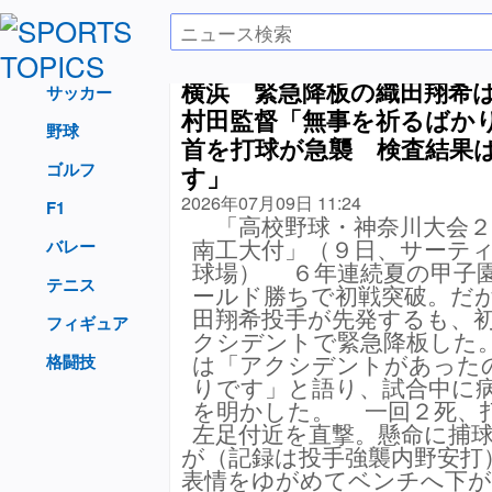
横浜 緊急降板の織田翔希
サッカー
村田監督「無事を祈るばか
野球
首を打球が急襲 検査結果
ゴルフ
す」
2026年07月09日 11:24
F1
「高校野球・神奈川大会２
南工大付」（９日、サーテ
バレー
球場） ６年連続夏の甲子
テニス
ールド勝ちで初戦突破。だ
田翔希投手が先発するも、
フィギュア
クシデントで緊急降板した
は「アクシデントがあった
格闘技
りです」と語り、試合中に
を明かした。 一回２死、
左足付近を直撃。懸命に捕
が（記録は投手強襲内野安打
表情をゆがめてベンチへ下が