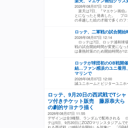
楽天、マエケン画伯グッズ
2026年08月07日 12:20
楽天は7日、『マエケン画伯』
とになったと発表した。 プロ
の卓越した絵の才能で多くのフ
呼び声も高い前田健太選手。3
だ『マエケン画伯』グッズ第1
ロッテ、二軍戦の試合開始
場。 第2弾では、前田健太選
2026年08月07日 12:14
チーム移動時に選手が着用でき
ロッテは7日、ロッテ浦和球場
「イヌワシ」のイラストを描き
戦の試合開始時間が変更になっ
弾同様にTシャツやタオル、トー
は暑熱対策のため開始時間が12:0
日（火・祝）から楽天イーグルス
る。 ▼ 対象試合 ・8月11日（火
ム店チームショップおよびエス
開始） ・8月12日（水） vs 日
ョップで販売を開始する。 な
ロッテが球団初のOB戦開
月25日（火） vs DeNA（10:
YouTubeチャンネルでは、『
結…ファン感涙のユニ着用、1
vs DeNA（10:30試合開始） ・
用のイラストを描き下ろす様子を
マリンで
DeNA（10:30試合開始） ・8月
インナップ ・ポロシャツ（M／L／
（10:30試合開始） ・8月30日（
2026年08月07日 12:00
Tシャツ（M／L／XL／2XL）：
合開始） ※すべてロッテ浦和
誠ユニホームとビジターユニホ
3,000円 ・ランチトート：2,20
23日にZOZOマリンスタジア
円 ・ハンドタオル：1,
「TEAM26」20周年のイベン
ホルダー：900円
ロッテ、9月20日の西武戦でTシャ
する特別試合「ちば興銀プレゼ
ルダー：850円 ・ミニフレーム
ツ付きチケット販売 藤原恭大ら
ーム2026」を開催すると今月
レ）アクリルキーホルダー：85
「Mチケット」で取り扱われ、
の劇的サヨナラ描く
500円 ・（Eコレ）ステッ
球団としてOBが参加する試合
レ」商品はランダム ※価格は全
2026年08月07日 11:55
なる。試合は、公式ファンクラブ
デザインは全3種類、ランダムで配布される 
2006年以降に在籍していたO
テは5日、9月20日にZOZOマリンスタジアムで
かれ、5イニング制で実施され
れる西武戦（18時試合開始）を対象に、「GRA