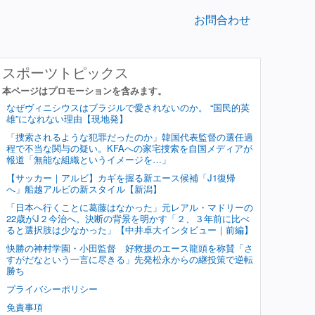
お問合わせ
スポーツトピックス
本ページはプロモーションを含みます。
なぜヴィニシウスはブラジルで愛されないのか。 “国民的英
雄”になれない理由【現地発】
「捜索されるような犯罪だったのか」韓国代表監督の選任過
程で不当な関与の疑い。KFAへの家宅捜索を自国メディアが
報道「無能な組織というイメージを…」
【サッカー｜アルビ】カギを握る新エース候補「J1復帰
へ」船越アルビの新スタイル【新潟】
「日本へ行くことに葛藤はなかった」元レアル・マドリーの
22歳がJ２今治へ。決断の背景を明かす「２、３年前に比べ
ると選択肢は少なかった」【中井卓大インタビュー｜前編】
快勝の神村学園・小田監督 好救援のエース龍頭を称賛「さ
すがだなという一言に尽きる」先発松永からの継投策で逆転
勝ち
プライバシーポリシー
免責事項