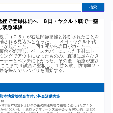
検索
捻挫で登録抹消へ ８日・ヤクルト戦で一塁
し緊急降板
投手（２５）が右足関節捻挫と診断されたことを
消される見込みとなった。 ８日・ヤクルト戦
トが起こった。二回１死から岩田が放った一、二
藤啓が処理し、ベースカバーに走った玉村にト
ミングでアウトになったものの、直後に足をひき
ーナーとベンチに下がった。その後、治療が施さ
ここまで９試合に登板し、１勝３敗、防御率２・
静を挟んでリハビリを開始する。
年熊本地震義援金寄付と募金活動実施
:18
和8年熊本地震およびその後の関連災害で被害に遭われた方々を
から100万円、千葉ロッテマリーンズ選手会から100万円、計200