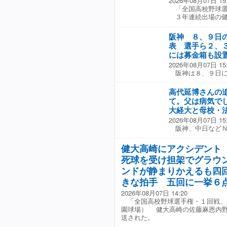
2026年08月07日 15
「全国高校野球選
３年連続出場の健
二回に豊永の中前
の２番手・田上を
阪神 ８、９日
さらに四球で１死
表 選手ら２、
挙６点を挙げた。
には募金箱も設
勝利を挙げた。
2026年08月07日 15
阪神は８、９日に
震」の募金活動を
定。選手らは２日
高代延博さんの
「ＳＴＡＤＩＵＭ
て。父は病気で
加。選手の募金活
大経大と母校・
６時まで募金を受
2026年08月07日 15
コンコース内２カ
阪神、中日などＮ
金箱を設置する。
して指揮を執り、
大阪府茨木市の大
健大高崎にアクシデント
から亡くなるまで
死球を受け担架でグラウ
試合前には追悼セ
督、主将らが花を
ンドが静まりかえるも四
始球式には高代さ
きな拍手 五回に一挙６
ムとグラブでマウ
2026年08月07日 14:20
ね。両校さんのご
「全国高校野球選手権・１回戦、
謝。高代さんを思
園球場） 健大高崎の佐藤麻恩内
と。父は病気でし
送された。
か今は終わってし
がんに罹患（りか