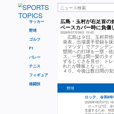
広島・玉村が右足首の
サッカー
ベースカバー時に負傷
野球
2026年07月09日 15:43
広島は９日、玉村昇悟
ゴルフ
発表。出場選手登録を抹
（マツダ）でアクシデン
F1
塁間への打球を一塁・佐
ス。一塁は間一髪のタイ
バレー
ずるしぐさを見せ、トレ
れたが降板となった。 
テニス
４０。今後は数日間の安
フィギュア
格闘技
野球
ロッテ、令和8
2026年08月07日 16
ロッテは7日、令
支援するため、球団