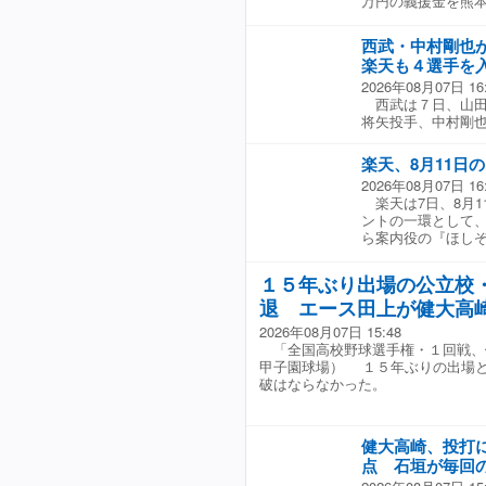
万円の義援金を熊本
日、7日、8日、9
を対象に義援金募
西武・中村剛也
ロッテマリーンズ
楽天も４選手を
およびその後の関連
2026年08月07日 16
29名の選手が募金
西武は７日、山田
金箱を持って来場
将矢投手、中村剛
す」と感謝の言葉を
３９試合に出場し
った。8月4日の募
本ハムが細野晴希
熊本への思いを語っ
楽天、8月11日
登録。楽天は岸孝
は、自分にとって
2026年08月07日 16
野手を登録した。
一日も早く復旧・
楽天は7日、8月11
オリックスは山田
災された皆さまの
ントの一環として
を登録した。
してくださり、本
ら案内役の『ほし
が、マウンドで元
ぞらピカチュウ』と
られたらうれしい
Supported 
１５年ぶり出場の公立校
退 エース田上が健大高
2026年08月07日 15:48
「全国高校野球選手権・１回戦、
甲子園球場） １５年ぶりの出場
破はならなかった。
健大高崎、投打
点 石垣が毎回