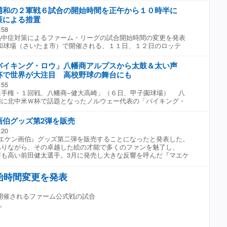
で、心に穴が開いたみたいな形にはなってますけど…。こういっ
浦和の２軍戦６試合の開始時間を正午から１０時半に
人じゃなかったらできませんし、いろんな方との縁をつないでく
策による措置
残してくれた財産だと思っているので。これからも皆さんとの縁
:58
らなとは思っています」としみじみ話した。 高代さんは智弁学
中症対策によるファーム・リーグの試合開始時間の変更を発表
を経て、１９７８年度ドラフト１位で日本ハムに入団。８９年に
和球場（さいたま市）で開催される、１１日、１２日のロッテ
に現役を引退した。 引退後は広島、中日（２回）、日本ハム、
、２６、２７日のロッテ−ＤｅＮＡ戦、２９、３０日のロッテ−ヤ
スでコーチを務め、１０年には韓国・ハンファのコーチ。１４年
すべて１２時から１０時３０分に変更となる。 同球場では、７
守備走塁コーチ、作戦コーチなどを歴任して２０年に退団した。
バイキング・ロウ」八幡商アルプスから太鼓＆太い声
開始のロッテ−オリックス戦で熱中症の疑いがある体調不良者が複
ＷＢＣ日本代表で内野守備走塁コーチも務めた。２３年から大
杯で世界が大注目 高校野球の舞台にも
行が困難となり主催球団の判断でノーゲームとなっていた。 こ
に就任。２５年１２月９日に食道胃接合部がんのため死去した。
:55
てＮＰＢは今月３日に熱中症対策を決定。屋外での２軍戦のデー
手権・１回戦、八幡商−健大高崎」（６日、甲子園球場） 八
試合開始時間の変更や中止を主催球団が決められるようになって
回に北中米Ｗ杯で話題となったノルウェー代表の「バイキング・
地に太鼓と野太い声が響いた。 二回先頭の桑原が打席に入る
から太鼓の音とともに「ロウ！」という声が響いた。６月から７
画伯グッズ第2弾を販売
れた北中米Ｗ杯で話題となったノルウェー代表の「バイキング・
:20
ピッチの選手とスタンドのファンが一緒に船をこぐ姿が世界の注
エケン画伯』グッズ第二弾を販売することになったと発表した。
５年ぶり８回目となる夏の甲子園出場を果たした八幡商。古豪復
りながら、その卓越した絵の才能で多くのファンを魅了し、
り、この日はアルプススタンドに多くの応援団が詰めかけた。試
声も高い前田健太選手。3月に発売し大きな反響を呼んだ『マエケ
程度が埋まっており、圧倒的な声量が甲子園に響いていた。
弾に続き、待望の第2弾が登場。 第2弾では、前田健太選手本
夏場のチーム移動時に選手が着用できるよう、ポロシャツに合う
始時間変更を発表
ラストを描き下ろした。 その他、第一弾同様にTシャツやタオ
が登場。8月11日（火・祝）から楽天イーグルス グッズショッ
ームショップおよびエスパル仙台店と、オンラインショップで販
開催されるファーム公式戦の試合
お、楽天イーグルス公式YouTubeチャンネルでは、『マエケン
。
ズ用のイラストを描き下ろす様子を公開している。 ▼ 商品ライ
ツ（M／L／XL／2XL）：5,300円 ・Tシャツ（M／L／XL／