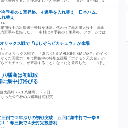
県へ寄付することが決定したと発表した。 また、8月4日、5
日の5日間、ZOZOマリンスタジアム内に募金箱を設置し、来場者
金活動を実施している。今回の募金についても、球団および千葉
が今季初の１軍昇格、４選手を入れ替え 日本ハム、
選手会からの義援金とあわせて熊本県へ寄付し、令和8年熊本地震
入れ替え
災害で被害に遭われた方々の支援に役立てていく。8月4日には
:14
活動に参加した。 試合前練習終了後の約30分間、選手たちは募
陽翔投手の出場選手登録を抹消。代わって黒木優太投手、黒田
者を迎え、募金に協力した一人ひとりに「ありがとうございま
也内野手を登録した。 中村は今季初の１軍昇格。ファームでは
掛けながら活動を行った。当日は約500名の方々に協力してもら
打率・２６５、５本塁打、２３打点。 パ・リーグではほかに日
金活動に参加した廣池康志郎投手は、大学時代の4年間を過ごした
投手、清水優心捕手を抹消し、吉田賢吾捕手、カストロ内野手を
た。 ▼ 廣池康志郎投手コメント 「大学4年間を過ごした熊本
のオリックス戦で『ほしぞらピカチュウ』が来場
之投手、浅村栄斗内野手を抹消し、ウレーニャ投手、金子京介内
も特別な場所です。知人や後輩の中にも被害を受けた方がいて、
:13
 ソフトバンクは中村稔弥投手を抹消し、小林樹斗投手を登録。
復興してほしいという思いがあります。今回の募金が少しでも被
日のオリックス戦で、「夏スタ! STARLIGHT GALAXY」のイベ
修義投手を抹消し、富山凌雅投手を登録。ロッテは高橋快秀投手
力になればと思います。多くのファンの皆さまが募金活動に協力
、かくだ田園ホールで開催中の特別企画展「ポケモン天文台」か
当にありがたく感じました。自分にできることは限られています
ぞらピカチュウ』が来場することになったと発表した。 『ほし
気よくプレーする姿を見ていただき、少しでも元気や勇気を届け
の写真撮影会を開催するほか、「楽天イーグルス ラッキー7
です」
by セブン-イレブン」への出演等、フィールドにも登場する。
・八幡商は初戦敗
崎に集中打浴びる
健大高崎７−１八幡商」（７日、
となった公立校の八幡商は初戦突
に圧倒で２年ぶりの初戦突破 五回に集中打で一挙６
の１１奪三振で４安打完投勝利