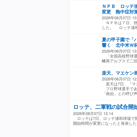
とお世話してたの
ＮＰＢ ロッテ
た経験も父が野球
変更 熱中症対
れたことが、父が
2026年08月07日 13
をつないでいけた
ＮＰＢは７日、熱
園から法大、東芝
した。 ロッテ浦
広島移籍後、同年
−日本ハム戦、２５
ロッテ、オリック
クルト戦の開始が
から阪神１軍内野
夏の甲子園で「
月２２日の１２時
０９、１３年には
響く 北中米Ｗ
数発生し、試合続
経大野球部の監督
2026年08月07日 13
うした事態を受け
「全国高校野球選
ゲームに関して、
幡商アルプスで二
いる。
ロウ」を敢行。聖
と、一塁アルプス
楽天、マエケン
月にかけて開催さ
2026年08月07日 12
ロウ」。勝利後に
楽天は7日、『マ
目を集めた。 １
プロ野球選手であ
活ということもあ
「画伯」との呼び
合開始直後で８割
ン画伯』グッズ第1
人の希望により、
ロッテ、二軍戦の試合開
「イヌワシ」のイ
ル、トートバッグ等
2026年08月07日 12:14
プ スタジアム店チ
ロッテは7日、ロッテ浦和球場で
売を開始する。 な
開始時間が変更になったと発表した
画伯』が第2弾グッ
ンナップ ・ポロシャ