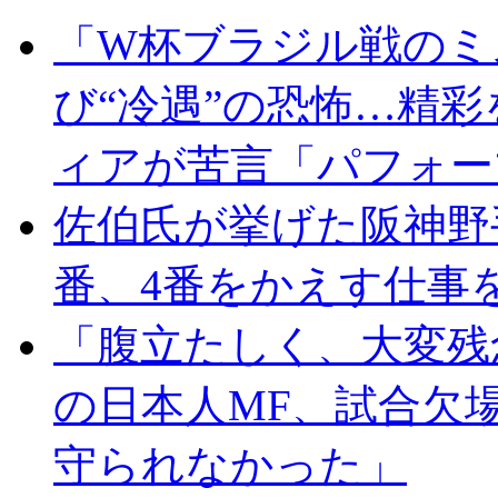
「W杯ブラジル戦のミ
び“冷遇”の恐怖…精
ィアが苦言「パフォー
佐伯氏が挙げた阪神野
番、4番をかえす仕事
「腹立たしく、大変残
の日本人MF、試合欠
守られなかった」