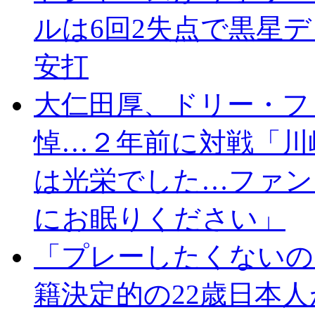
ルは6回2失点で黒星
安打
大仁田厚、ドリー・フ
悼…２年前に対戦「川
は光栄でした…ファン
にお眠りください」
「プレーしたくないの
籍決定的の22歳日本