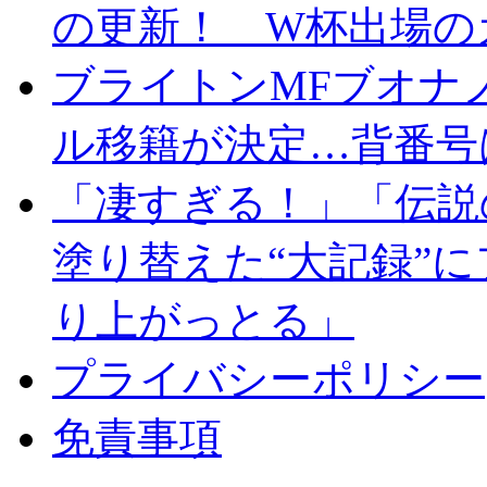
の更新！ W杯出場の
ブライトンMFブオナ
ル移籍が決定…背番号
「凄すぎる！」「伝説
塗り替えた“大記録”
り上がっとる」
プライバシーポリシー
免責事項