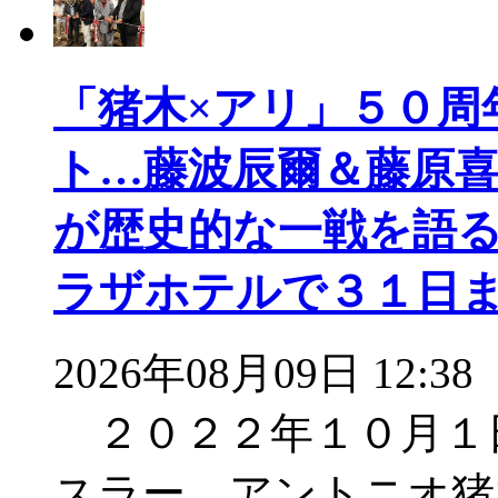
「猪木×アリ」５０周
ト…藤波辰爾＆藤原
が歴史的な一戦を語
ラザホテルで３１日
2026年08月09日 12:38
２０２２年１０月１
スラー、アントニオ猪