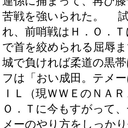
連係に捕まって、再び膝
苦戦を強いられた。 試
れ、前哨戦はＨ．Ｏ．Ｔ
で首を絞められる屈辱
城で負ければ柔道の黒帯
フは「おい成田。テメー
ＩＬ（現ＷＷＥのＮＡＲ
Ｏ．Ｔに今もすがって、
メーのやり方をしっかり