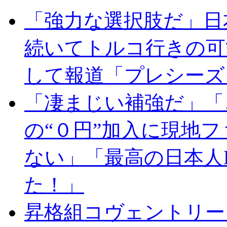
「強力な選択肢だ」日
続いてトルコ行きの可
して報道「プレシーズ
「凄まじい補強だ」「
の“０円”加入に現地
ない」「最高の日本人
た！」
昇格組コヴェントリー