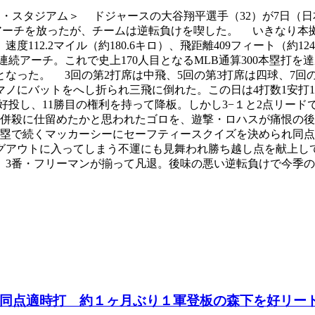
 ドジャー・スタジアム＞ ドジャースの大谷翔平選手（32）が7
打者アーチを放ったが、チームは逆転負けを喫した。 いきなり
12.2マイル（約180.6キロ）、飛距離409フィート（約1
続アーチ。これで史上170人目となるMLB通算300本塁打を
打となった。 3回の第2打席は中飛、5回の第3打席は四球、7回
バットをへし折られ三飛に倒れた。この日は4打数1安打1打点、
好投し、11勝目の権利を持って降板。しかし3−１と2点リード
ロ併殺に仕留めたかと思われたゴロを、遊撃・ロハスが痛恨の後
三塁で続くマッカーシーにセーフティースクイズを決められ同
グアウトに入ってしまう不運にも見舞われ勝ち越し点を献上して
、3番・フリーマンが揃って凡退。後味の悪い逆転負けで今季の通
同点適時打 約１ヶ月ぶり１軍登板の森下を好リー