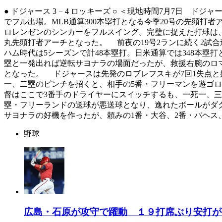
● ドジャース 3 − 4 ロッキーズ ○ ＜現地時間7月7日
でフル出場。MLB通算300本塁打となる今季20号の先頭
ロレンゼンのシンカーをフルスイング。完璧に捉えた打球は、速度1
丸先頭打者アーチとなった。 前夜の19号2ランに続く2試合連
ハム時代は5シーズンで計48本塁打。日米通算では348本塁
塁と一発出れば逆転サヨナラの場面だったが、救援右腕のロマノに
となった。 ドジャースは先発のロブレフスキが7回1失点と
一、二塁のピンチを招くと、相手の5番・フリーマンを遊ゴ
督はここで3番手のドライヤーにスイッチするも、一死一、
塁・フリーランドの送球が悪送球となり、逸れたボールがダ
サヨナラの好機を作ったが、頼みの1番・大谷、2番・パヘス
野球
広島・石原が攻守で躍動 １９打席ぶり安打が