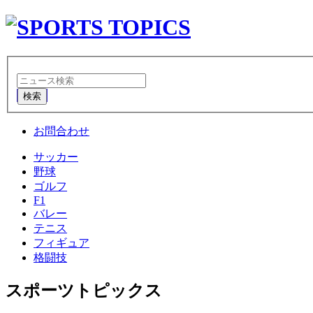
検索
お問合わせ
サッカー
野球
ゴルフ
F1
バレー
テニス
フィギュア
格闘技
スポーツトピックス