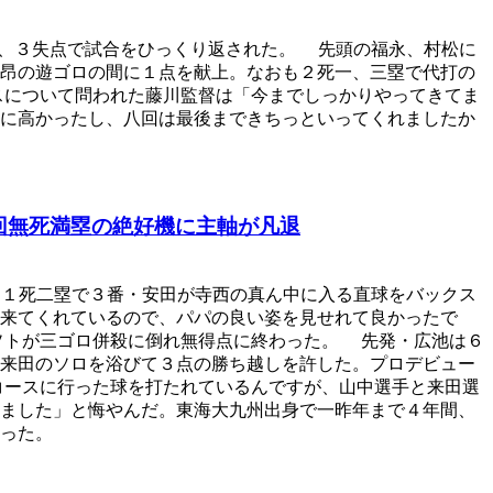
、３失点で試合をひっくり返された。 先頭の福永、村松に
昂の遊ゴロの間に１点を献上。なおも２死一、三塁で代打の
スについて問われた藤川監督は「今までしっかりやってきてま
に高かったし、八回は最後まできちっといってくれましたか
回無死満塁の絶好機に主軸が凡退
１死二塁で３番・安田が寺西の真ん中に入る直球をバックス
来てくれているので、パパの良い姿を見せれて良かったで
ソトが三ゴロ併殺に倒れ無得点に終わった。 先発・広池は６
来田のソロを浴びて３点の勝ち越しを許した。プロデビュー
コースに行った球を打たれているんですが、山中選手と来田選
ました」と悔やんだ。東海大九州出身で一昨年まで４年間、
った。