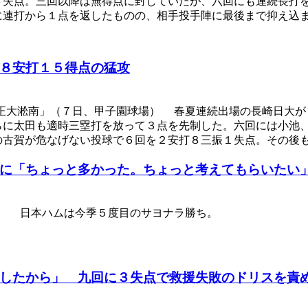
３失点。三回以降は無得点に封じていたが、六回にも連続長打
に連打から１点を返したものの、相手投手陣に最後まで抑え込
８安打１５得点の猛攻
正大淞南」（７日、甲子園球場） 春夏連続出場の長崎日大が
らに太田も適時三塁打を放って３点を先制した。六回には小池
の古賀が危なげない投球で６回を２安打８三振１失点。その後
に「ちょっと多かった。ちょっと考えてもらいたい
） 日本ハムは今季５度目のサヨナラ勝ち。
したから」 九回に３失点で救援失敗のドリスを責