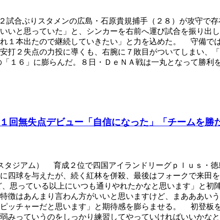
２試合ぶりスタメンの広島・石原貴規捕手（２８）が攻守で存
いいと思っていた」と、シンカーを右前へ運び試合を振り出し
あれ１本出たので継続していきたい」と力を込めた。 守備で
安打２失点の力投に導くも、右腕に７敗目がついてしまい、「
の「１６」に膨らんだ。８日・ＤｅＮＡ戦は一丸となって勝利
１回無失点デビュー「自信になった」「チームを勝
スタジアム） 育成２位で四国アイランドリーグｐｌｕｓ・徳
に四球を与えたが、続く紅林を併殺、最後はフォークで来田を
ど、思っている以上にいつも通りやれたかなと思います」と初
特徴はあんまり言わん方がいいと思いますけど、まあああいう
いピッチャーだと思います」と期待感を膨らませる。 初登板
弱みっていうのをしっかり練習してやっていければいいかなと