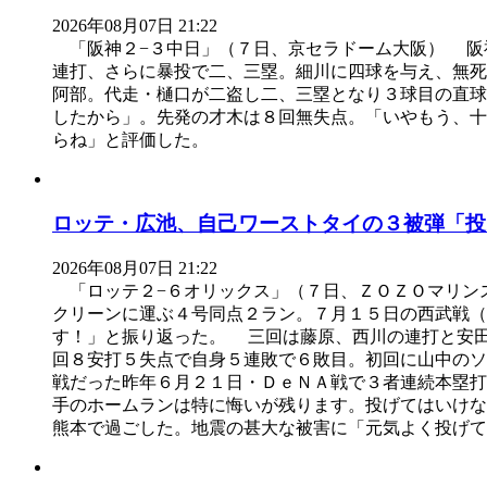
2026年08月07日 21:22
「阪神２−３中日」（７日、京セラドーム大阪） 阪
連打、さらに暴投で二、三塁。細川に四球を与え、無死
阿部。代走・樋口が二盗し二、三塁となり３球目の直
したから」。先発の才木は８回無失点。「いやもう、十
らね」と評価した。
ロッテ・広池、自己ワーストタイの３被弾「投
2026年08月07日 21:22
「ロッテ２−６オリックス」（７日、ＺＯＺＯマリン
クリーンに運ぶ４号同点２ラン。７月１５日の西武戦（
す！」と振り返った。 三回は藤原、西川の連打と安
回８安打５失点で自身５連敗で６敗目。初回に山中のソ
戦だった昨年６月２１日・ＤｅＮＡ戦で３者連続本塁
手のホームランは特に悔いが残ります。投げてはいけな
熊本で過ごした。地震の甚大な被害に「元気よく投げて