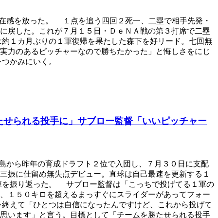
在感を放った。 １点を追う四回２死一、二塁で相手先発・
に戻した。これが７月１５日・ＤｅＮＡ戦の第３打席で二塁
は約１カ月ぶりの１軍復帰を果たした森下を好リード。七回無
実力のあるピッチャーなので勝ちたかった」と悔しさをにじ
をつかみにいく。
たせられる投手に」サブロー監督「いいピッチャー
島から昨年の育成ドラフト２位で入団し、７月３０日に支配
三振に仕留め無失点デビュー。直球は自己最速を更新する１
陣を振り返った。 サブロー監督は「こっちで投げてる１軍の
、１５０キロを超えるまっすぐにスライダーがあってフォー
を終えて「ひとつは自信になったんですけど、これから投げて
思います」と言う。目標として「チームを勝たせられる投手