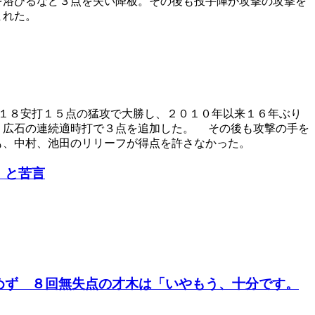
を浴びるなど３点を失い降板。その後も投手陣が攻撃の攻撃を
まれた。
１８安打１５点の猛攻で大勝し、２０１０年以来１６年ぶり
、広石の連続適時打で３点を追加した。 その後も攻撃の手を
も、中村、池田のリリーフが得点を許さなかった。
」と苦言
めず ８回無失点の才木は「いやもう、十分です。