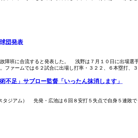
球団発表
故障班に合流すると発表した。 浅野は７月１０日に出場選手
。ファームでは６２試合に出場し打率・３２２、６本塁打、３
術不足」サブロー監督「いったん抹消します」
スタジアム） 先発・広池は６回８安打５失点で自身５連敗で