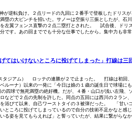
神が逆転負け。２点リードの九回に２番手で登板したドリスが
満塁の大ピンチを招いた。サノーは空振り三振としたが、石川
球を左翼フェンス直撃の２点二塁打とされた。 試合後、ドリ
分です。あの回まででも十分な仕事でしたから。集中力も非常
げてはいけないところに投げてしまった」打線は三
スタジアム） ロッテの連勝が２で止まった。 打線は初回、
ベルーナ）以来の一発に「今日は娘の１歳の誕生日で球場にも
田の四球で無死満塁の絶好機。だが、４番・山口が浅い左飛、
ロなどで２点の先制を許した。同点の五回には西川の２ラン、
打を浴びて以来、自己ワーストタイの３被弾だった。 「甘い
いところに投げてしまっているので自分の技術不足かなと感じ
いる姿を見てもらえれば」と誓っていたが、結果に繋がらなか