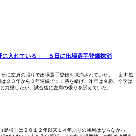
野に入れている」 ５日に出場選手登録抹消
日に左肩の張りで出場選手登録を抹消されていた。 新井監
田は２３年から２年連続で１１勝を挙げ、昨年は９勝。今季は
点と力投したが、試合後に左肩の張りを訴えていた。
（島根）は２０１２年以来１４年ぶりの勝利はならなかっ