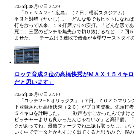
2026年08月07日 22:29
「ＤｅＮＡ２−１広島」（７日、横浜スタジアム） 
平良と対峙（たいじ）。「どんな形でもヒットになれば
打を放って以来、１９打席ぶりの安打。「どんな形で
死二、三塁のピンチを無失点で切り抜けるなど、７回５
ませた。 チームは３連敗で借金が今季ワーストタイ
ロッテ育成２位の高橋快秀がＭＡＸ１５４キロ
だと思います」
2026年08月07日 22:10
「ロッテ２−６オリックス」（７日、ＺＯＺＯマリン
下登録された高橋快秀（２０）がプロ初登板。先頭打者
５４キロを計時した。 「歓声もすごかったんですけ
ピッチャーよりも良かったんじゃないか」と高評価。「
クがあってね、最後フォークでね三振も取ったし。い
いく中でデータとかもすごく出てくると思うので、僕の