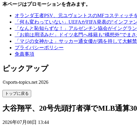
本ページはプロモーションを含みます。
オランダ王者PSV、元ユヴェントスのMFコスティッチ
「何も変わっていない」UEFAがFIFA発表の“イン
「なんと恥知らずな！」アルゼンチン協会がイングラン
「お前は用済みだ」ドイツ名門へ移籍も“構想外”でま
「マジの女神かよ」サッカー通女優が満を持して大解禁
プライバシーポリシー
免責事項
ピックアップ
©sports-topics.net 2026
トップに戻る
大谷翔平、20号先頭打者弾でMLB通算
2026年07月08日 13:44