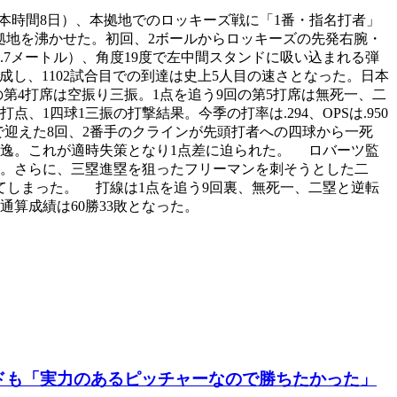
日（日本時間8日）、本拠地でのロッキーズ戦に「1番・指名打者」
本拠地を沸かせた。初回、2ボールからロッキーズの先発右腕・
24.7メートル）、角度19度で左中間スタンドに吸い込まれる弾
達成し、1102試合目での到達は史上5人目の速さとなった。日本
の第4打席は空振り三振。1点を追う9回の第5打席は無死一、二
1四球1三振の打撃結果。今季の打率は.294、OPSは.950
で迎えた8回、2番手のクラインが先頭打者への四球から一死
逸。これが適時失策となり1点差に迫られた。 ロバーツ監
点。さらに、三塁進塁を狙ったフリーマンを刺そうとした二
しまった。 打線は1点を追う9回裏、無死一、二塁と逆転
算成績は60勝33敗となった。
ドも「実力のあるピッチャーなので勝ちたかった」