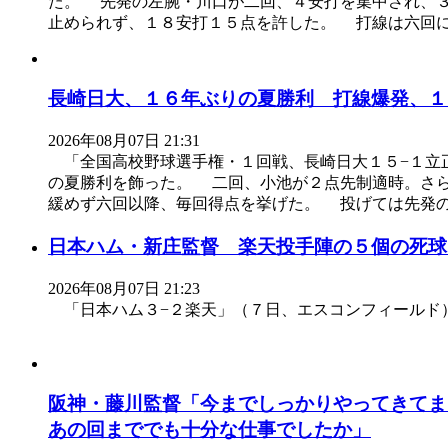
た。 先発の左腕・川口が二回、４安打を集中され、
止められず、１８安打１５点を許した。 打線は六回
長崎日大、１６年ぶりの夏勝利 打線爆発、１
2026年08月07日 21:31
「全国高校野球選手権・１回戦、長崎日大１５−１立
の夏勝利を飾った。 二回、小池が２点先制適時。さ
緩めず六回以降、毎回得点を挙げた。 投げては先発
日本ハム・新庄監督 楽天投手陣の５個の死球
2026年08月07日 21:23
「日本ハム３−２楽天」（７日、エスコンフィールド
阪神・藤川監督「今までしっかりやってきてま
あの回まででも十分な仕事でしたか」