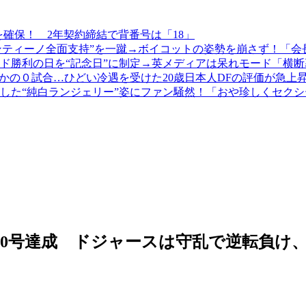
を確保！ 2年契約締結で背番号は「18」
ファンティーノ全面支持”を一蹴→ボイコットの姿勢を崩さず！「
ド勝利の日を“記念日”に制定→英メディアは呆れモード「横
さかの０試合…ひどい冷遇を受けた20歳日本人DFの評価が急
した“純白ランジェリー”姿にファン騒然！「おや珍しくセク
300号達成 ドジャースは守乱で逆転負け