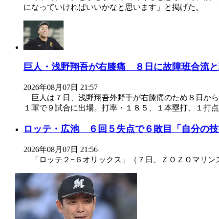
になっていければいいかなと思います」と掲げた。
巨人・浅野翔吾が右膝痛 ８日に故障班合流と
2026年08月07日 21:57
巨人は７日、浅野翔吾外野手が右膝痛のため８日から
１軍で９試合に出場。打率・１８５、１本塁打、１打点
ロッテ・広池 ６回５失点で６敗目「自分の技
2026年08月07日 21:56
「ロッテ２−６オリックス」（７日、ＺＯＺＯマリン