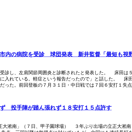
市内の病院を受診 球団発表 新井監督「最短も視
受診し、左肩関節周囲炎と診断されたと発表した。 床田は５
野に入れている。軽症という報告だったので」と話した。 床
だった。前回登板の７月３１日・中日戦では７回６安打１失
ず 投手陣が踏ん張れず１８安打１５点許す
正大淞南」（７日、甲子園球場） ３年ぶり出場の立正大淞南