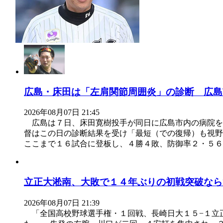
広島・床田は「左肩関節周囲炎」の診断 広島
2026年08月07日 21:45
広島は７日、床田寛樹投手が同日に広島市内の病院を
督はこの日の診断結果を受け「最短（での復帰）も視
ここまで１６試合に登板し、４勝４敗、防御率２・５６
立正大淞南、大敗で１４年ぶりの初戦突破なら
2026年08月07日 21:39
「全国高校野球選手権・１回戦、長崎日大１５−１立