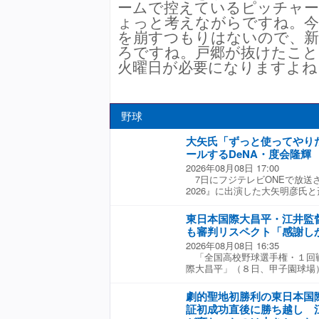
ームで控えているピッチャ
ょっと考えながらですね。今
を崩すつもりはないので、
ろですね。戸郷が抜けたこと
火曜日が必要になりますよね
野球
大矢氏「ずっと使ってやり
ールするDeNA・度会隆輝
2026年08月08日 17:00
7日にフジテレビONEで放送
2026』に出演した大矢明彦氏と
隆輝について言及した。 度会は
一死二塁の第3打席、森下暢仁
東日本国際大昌平・江井監
をレフト線に適時二塁打を放っ
も審判リスペクト「感謝し
行くというのがすごくいい結果
2026年08月08日 16:35
評価し、「このバッターはずっ
「全国高校野球選手権・１回戦
すけどね」と話すように、DeN
際大昌平」（８日、甲子園球場
カーナシオンが加入した7月は
校野球史上初めてビデオ検証を
が、後半戦に入り、再びスタメ
後の取材で審判へのリスペクト
藤氏は「今日みたいなレフトへ
劇的聖地初勝利の東日本国
の九回２死一、二塁で二塁走者
からずっと見ていますよね。あ
証初成功直後に勝ち越し 
ンジとなったが、小内が監督に
つのが非常に上手だなと思いま