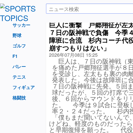
巨人に衝撃 戸郷翔征が左
サッカー
７日の阪神戦で負傷 今季
野球
障班に合流 杉内コーチ代
ゴルフ
崩すつもりはない」
2026年07月08日 15:25
F1
巨人は、７日の阪神戦（東
を痛めた戸郷翔征選手が８
バレー
を受診し、左太もも裏の肉
テニス
発表した。今後は故障班に
７日の阪神戦に先発。５回
フィギュア
球だったが、５回の打席で
後、６回からマウンドをリ
格闘技
た。 今季は９試合に登板
率２・２４だった。 杉内
「僕もまだ聞いてないんで
けどね、軽度のものだった
と早期復帰を願った。 代