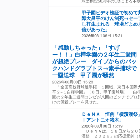
球団創設50周年のOBによる本
セーフに覆り、２死一、二塁か
て、セーフになってくれと思っ
（日本時間8日）、本拠地のT-
の結果判定をセーフに変更しま
リクエスト検証ができてとても
るホームランダービーを開催し
き、東日本国際大昌平の選手た
甲子園ビデオ検証で初めて
た。
ズで球団会長付特別補佐兼イン
た。直後に２番入ケ町が勝ち越
際大昌平のけん制死→セー
ー氏も参加し、7本の柵越えをマ
ら導入されたビデオ検証は今回
し打生まれる 球場どよめ
ジェンドが披露した驚異的な打
判定が覆った。 九回１死二塁
信があった」
寄せられた。 大歓声のなか“
発照沼が後続を断ち、歴史的１
2026年08月08日 15:31
氏は、開始10秒でいきなり右
江井監督は「本当にどっちにな
「全国高校野球選手権・１回戦
らに2連発や最大4連発をマーク
で、ツキがあった」と振り返り
際大昌平」（８日、甲子園球場
アーチを架けて球場をどよめか
「感動しちゃった」「すげ
になってしまった。自信があっ
ビデオ検証で初めて判定が覆り
かで、2ポイントが加算される
って、監督にお願いしました。
ー！！」白樺学園の２年生二遊間
勝ち越しに成功した。 九回の
の一発を含む計7本の柵越えで
もいいなと思います」と語った
が超絶プレー ダイブからのバッ
一、二塁の場面で二塁走者がけ
くも決勝進出は逃したものの、
った。しかし、ビデオ検証を求
た。 イチロー氏は現役時代に
クハンドグラブトス→素手捕球で
り、２死一、二塁から再開。球
数々の偉大な金字塔を打ち立て
一塁送球 甲子園が騒然
をセーフに変更します」と説明
衰えを知らない打撃でファンを
際大昌平の選手たちはガッツポ
52歳。現役引退から7年経った
2026年08月08日 15:23
ら導入されたビデオ検証は今回
褪せることはない。 中継を見
「全国高校野球選手権・１回戦、東日本国際
判定が覆った。 直後に２番入
ロー、バケモンかいやバケモン
平２−１白樺学園」（８日、甲子園球場） 白
った。 これが決勝点となり、
グい」「イチロー惜しかったけ
園の２年生二遊間コンビが八回のピンチでプロ
にどっちになるかわからない感
でもまだまだホームラン出るん
けの併殺プレーを見せた。
た」と振り返り、小内は「ギリ
ランダービーすごかったマジで
た。自信があって、セーフにな
てて草」「おかしいだろあの打
ＤｅＮＡ 恒例「横濱漢祭
願いしました。リクエスト検証
「50歳過ぎてホームラン8本は
Ｉアントニオ猪木」
ます」と語った。
声が寄せられた。（Full-Coun
2026年08月08日 15:19
ＤｅＮＡは、１８日から２０
漢祭 ２０２６」の応援元帥（