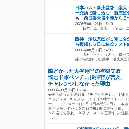
横浜が生んだ伝説的プロレスラ
Ｉ技術を用いて具現化した「Ａ
日本ハム・新庄監督、楽天
ることを７日、発表した。 「
ー交換で話し込む 新庄監
は、アントニオ猪木さんの実弟
も 前日楽天投手陣から５
社長を務める株式会社猪木元気
2026年08月08日 15:13
「ＡＩアントニオ猪木」プロジ
「日本ハム−楽天」（８日、
画。アントニオ猪木さんは、か
前のメンバー交換で日本ハム・
０１７」に出演。その縁と、今
話し込む場面があった。 吉井
漢のための３日間」というコア
阪神・湯浅京己が１軍に合
後、新庄監督が手で５を示した
んや関係各所、球団の思いが合
ら復帰し６日に連投テスト
本指で何かを示していた。 前
木」としての出演が実現する。
2026年08月08日 14:35
の楽天投手陣から５つのデッド
のビジョンに姿を映し、生前の
「阪神−中日」（８日、京セ
揮官は試合後「ちょっとデッド
あり「横濱漢祭」の応援総長を
挫から復帰した阪神・湯浅京己
個。ちょっと考えてもらいたい
もに、試合前後やイニング間
た。 ６月１１日・ソフトバン
た。
球団は「ご生前の活躍とこれま
８月２日のファーム・広島戦（
感謝を込め、時を超えた“熱い絆
際どかった大谷翔平の盗塁失敗
のファーム交流戦・西武戦（ベ
ムに勇気とパワーをお届けしま
悩むド軍ベンチ…指揮官が言及、
日の同戦では１回１失点だった
弟・啓介さんは球団を通じ、「
ストを完了させ、リハビリ組か
チャレンジしなかった理由
フレーズにもあるように『赤』
０年代は『青』のタオルを使っ
2026年08月08日 13:54
はその記憶もあるのではないで
先発の佐々木朗希は6回2失点と粘投も… 【MLB
『青の猪木』、『横浜』、『ベ
バックス 4ー3 ドジャース（日本時間8日・アリ
で ＡＩ アントニオ猪木が元
ナ） ドジャースは7日（日本時間8日）、敵地
す」とコメント。 角田は「
ダイヤモンドバックス戦で9回裏に逆転サヨナラ
２０１７』以来、あの炎のファ
ンを浴びて敗れ、今季ワーストを更新する7連敗
って来る！何を隠そう、この角
した。
前にリング上で戦った最後の日
今ここに、『横濱漢祭 ２０２
ド軍悪夢の“●●●●●●●”