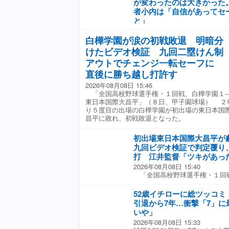
が変わったのは大きかった
果セーフとなり、直後に勝ち越
力：フジテレビONE『プロ野球ニ
者小内は「自信があってセ
めた大きな場面でビデオ検証が
と」
判への敬意を熱く語った。 「
ッジしていただいている。審判
2026年08月08日 15:56
謝しかないですよね。私たち選
「全国高校野球選手権・１回戦
白樺学園が涙の初戦敗退 明暗分
半分はベンチにいれるので。審
際大昌平」（８日、甲子園球場
けたビデオ検証 九回二塁けん制
い中立っているわけですから。
昌平が初勝利を飾った。 １−
アウトでチェンジ一転セーフに
ど、そういった中で集中力を切
導入されたビデオ検証で初めて
していただいているので感謝し
し。これが決勝点となった。 
直後に勝ち越し打許す
中でグラウンドに立ち続ける審
攻撃。２死一、二塁の場面で二
2026年08月08日 15:46
おもんばかり、リスペクトを表
り、チェンジとなった。しかし
「全国高校野球選手権・１回戦、白樺学園１−
結果にセーフに覆り、２死一、
東日本国際大昌平」（８日、甲子園球場） ２
オ判定の結果判定をセーフに変
り５度目の出場の白樺学園が初出場の東日本国
どよめき、東日本国際大昌平の
昌平に敗れ、初戦敗退となった。
り出した。直後に２番入ケ町が
大会から導入されたビデオ検証
めての判定が覆った。 試合後
初出場東日本国際大昌平が
負どころ。どうなのかこっちか
九回ビデオ検証で判定覆り
った。あそこでアウトになって
打 江井監督「ツキがあっ
回チャンスがあった方がいいと
2026年08月08日 15:40
きかった。本当にどっちになる
「全国高校野球選手権・１回戦
で、ツキがあった」と振り返っ
際大昌平」（８日、甲子園球場
ればシグナルは出してくれと。
昌平が初勝利を飾った。 １−
52歳イチローに総ツッコ
前にサインも作っていたという
導入されたビデオ検証で初めて
命ジャッジしていただいている
引退から7年…衝撃「7」に
し。これが決勝点となった。 
で感謝しかない。集中力切らさ
いや」
攻撃。２死一、二塁の場面で二
感謝しかないです」と慮った。
2026年08月08日 15:33
ェンジとなった。しかし、ビデ
の小内は「ギリギリのプレーに