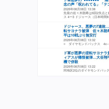
で再び猪木元帥と相見える事と
念の声「呪われてる」「テ
できる！そのひと足を踏み出し
指そうぞ」とコメントした。
2026年08月08日 13:38
先発の佐々木朗希は6回2失点と
ス 4ー3 ドジャース（日本時
スは7日（日本時間8日）、敵
戦で9回裏に逆転サヨナラ2ラ
ドジャース、悪夢の7連敗
ーストを更新する7連敗を喫し
転サヨナラ被弾 佐々木朗希
衝撃的な敗戦に対し、SNS上
平は10戦ぶり無安打
る。 先発マウンドに上がった
2026年08月08日 13:32
点と試合を作った。しかし打線
○ ダイヤモンドバックス 4x−
前に無安打と沈黙。大谷翔平投
間8月7日 チェイス・フィー
二盗に失敗した。1点差に迫った
ャースが首位攻防カード初戦に
谷が痛恨の二ゴロ併殺打に倒れ
ド軍が悪夢の逆転サヨナラ
（32）は「1番・指名打者」で
ンディ・パヘス外野手のソロで
ィアスが痛恨被弾…大谷翔
の無安打。先発登板した佐々木朗
裏に悪夢が待っていた。復帰し
機で併殺
という投球で勝敗付かなかった
アス投手が登板したものの、先
2026年08月08日 13:22
だ佐々木は初回を三者凡退に抑
ら盗塁を決められると、最後は
同地区2位のダイヤモンドバック
を3球三振。5番ヌートバーとの
サヨナラ2ランを浴びた。これ
Dバックス 4ー3 ドジャース
に打ち取ったが、続く6番アレ
体に重苦しい空気が漂っている
ドジャースの大谷翔平投手が7
甘く入り、17号先制ソロを浴び
ームに対し、ファンからは「ド
のダイヤモンドバックス戦に「
ヌートバーに中越えの二塁打を
の8月いつ抜け出すのよ」「な
2打数無安打2四球だった。チー
アレナドを三ゴロに打ち取り、
えない」「ドジャースは呪われ
ランを浴びて敗戦。今季ワース
裏、一死からの四球と盗塁でこ
っと勝てると思ったのにな」「
いまだ8月未勝利となっている
ら1番ペルドモに左中間への適
ャース7連敗て やばいね」「
対戦した第1打席は初球を打って
でも打線が6回表に1点を返すと
ースひどいな……負け方が大型
で出塁。果敢に二盗を狙ったが
ドマンが同点適時打。なおも一
悲鳴が上がった。（Full-Coun
5月22日（同23日）以来今季3
二ゴロ併殺に打ち取られて攻撃